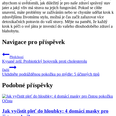
abychom si uvědomili, jak důležitý je pro naše zdraví správný stav
jater a jaký vliv má strava na jejich fungování. Pokud se cítíte
unavení, máte problémy se zažíváním nebo se chystáte udělat krok k
zdravějšímu životnímu stylu, možná je čas začít zařazovat více
detoxikačních potravin do vaší stravy. Mějte na paměti, že každý
krok k péči o své játra je investicí do vašeho dlouhodobého zdraví a
blahobytu.
Navigace pro příspěvek
Předchozí
Kysané zelí: Probiotický bojovník proti cholesterolu
Další
Uklidněte podrážděnou pokožku po mýdle: 5 účinných tipů
Podobné příspěvky
Očista
Jak vyčistit pleť do hloubky: 4 domácí masky pro