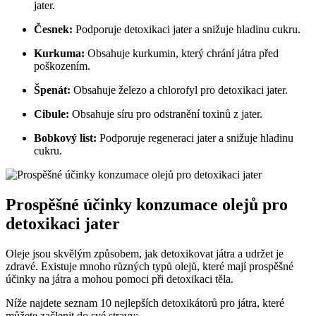
jater.
Česnek:
Podporuje detoxikaci jater a snižuje hladinu cukru.
Kurkuma:
Obsahuje kurkumin, který chrání játra před
poškozením.
Špenát:
Obsahuje železo a chlorofyl pro detoxikaci jater.
Cibule:
Obsahuje síru pro odstranění toxinů z jater.
Bobkový list:
Podporuje regeneraci jater a snižuje hladinu
cukru.
Prospěšné účinky konzumace olejů pro
detoxikaci jater
Oleje jsou skvělým způsobem, jak detoxikovat játra a udržet je
zdravé. Existuje mnoho různých typů olejů, které mají prospěšné
účinky na játra a mohou pomoci při detoxikaci těla.
Níže najdete seznam 10 nejlepších detoxikátorů pro játra, které
můžete začlenit do své stravy: