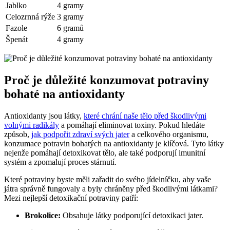
Jablko
4 gramy
Celozrnná rýže
3 gramy
Fazole
6 gramů
Špenát
4 gramy
Proč je důležité konzumovat potraviny
bohaté na antioxidanty
Antioxidanty jsou látky,
které chrání naše tělo před škodlivými
volnými radikály
a pomáhají eliminovat toxiny. Pokud hledáte
způsob,
jak podpořit zdraví svých jater
a celkového organismu,
konzumace potravin bohatých na antioxidanty je klíčová. Tyto látky
nejenže pomáhají detoxikovat tělo, ale také podporují imunitní
systém a zpomalují proces stárnutí.
Které potraviny byste měli zařadit do svého jídelníčku, aby vaše
játra správně fungovaly a byly chráněny před škodlivými látkami?
Mezi nejlepší detoxikační potraviny patří:
Brokolice:
Obsahuje látky podporující detoxikaci jater.