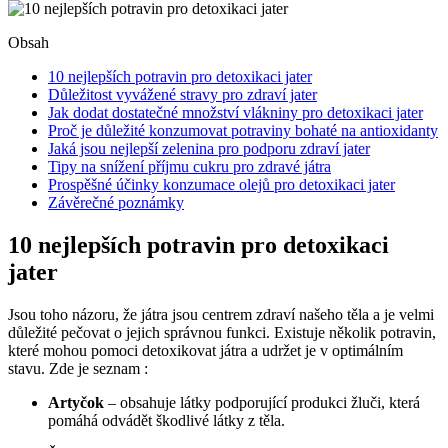
Obsah
10 nejlepších potravin pro detoxikaci jater
Důležitost vyvážené stravy pro zdraví jater
Jak dodat dostatečné množství vlákniny pro detoxikaci jater
Proč je důležité konzumovat potraviny bohaté na antioxidanty
Jaká jsou nejlepší zelenina pro podporu zdraví jater
Tipy na snížení příjmu cukru pro zdravé játra
Prospěšné účinky konzumace olejů pro detoxikaci jater
Závěrečné poznámky
10 nejlepších potravin pro detoxikaci
jater
Jsou toho názoru, že játra jsou centrem zdraví našeho těla a je velmi
důležité pečovat o jejich správnou funkci. Existuje několik potravin,
které mohou pomoci detoxikovat játra a udržet je v optimálním
stavu. Zde je seznam :
Artyčok
– obsahuje látky podporující produkci žluči, která
pomáhá odvádět škodlivé látky z těla.