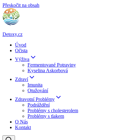
Přeskočit na obsah
Detoxy.cz
Úvod
Očista
Výživa
Fermentované Potraviny
Kyselina Askorbová
Zdraví
Imunita
Otužování
Zdravotní Problémy
Podráždění
Problémy s cholesterolem
Problémy s tlakem
O Nás
Kontakt