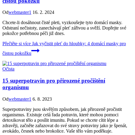
čistou pokožku
Od
webmaster1
16. 2. 2024
Chcete-li dosáhnout čisté pleti, vyzkoušejte tyto domácí masky.
Odstraní nečistoty, zanechávají pleť zářivou a svěží. Dopřejte své
pokožce potřebnou péči již dnes.
Přečtěte si více
Jak vyčistit pleť do hloubky: 4 domácí masky pro
čistou pokožku
Očista
15 superpotravin pro přirozené pročištění
organismu
Od
webmaster1
6. 8. 2023
Superpotraviny jsou skvělým způsobem, jak přirozeně pročistit
organismus. Existuje celá řada potravin, které mohou pomoci
detoxikovat tělo a posílit imunitu. Pokud se chcete cítit lépe a
zdravěji, začněte zařazovat do své stravy potraviny jako je špenát,
avokádo, česnek nebo brokolice. Vaše tělo vám poděkuje.