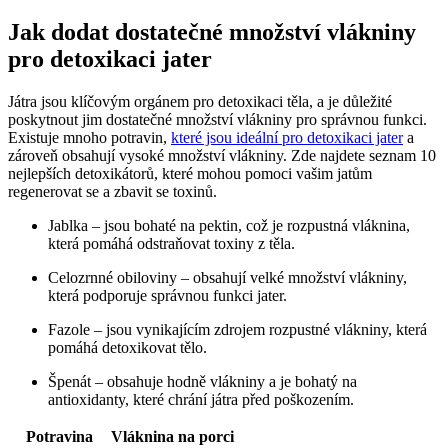
Jak dodat dostatečné množství vlákniny
pro detoxikaci jater
Játra jsou klíčovým orgánem pro detoxikaci těla, a je důležité
poskytnout jim dostatečné množství vlákniny pro správnou funkci.
Existuje mnoho potravin,
které jsou ideální pro detoxikaci jater
a
zároveň obsahují vysoké množství vlákniny. Zde najdete seznam 10
nejlepších detoxikátorů, které mohou pomoci vašim jatům
regenerovat se a zbavit se toxinů.
Jablka – jsou bohaté na pektin, což je rozpustná vláknina,
která pomáhá odstraňovat toxiny z těla.
Celozrnné obiloviny – obsahují velké množství vlákniny,
která podporuje správnou funkci jater.
Fazole – jsou vynikajícím zdrojem rozpustné vlákniny, která
pomáhá detoxikovat tělo.
Špenát – obsahuje hodně vlákniny a je bohatý na
antioxidanty, které chrání játra před poškozením.
Potravina
Vláknina na porci