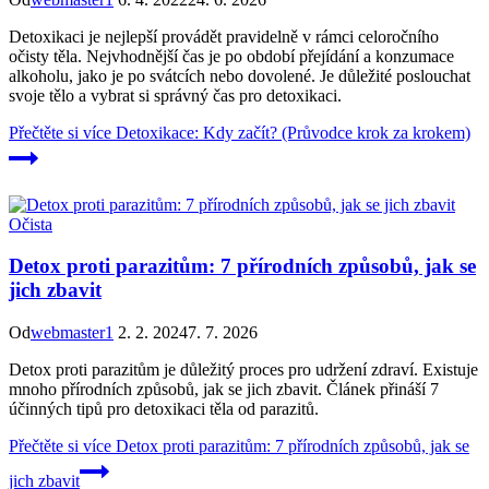
Detoxikaci je nejlepší provádět pravidelně v rámci celoročního
očisty těla. Nejvhodnější čas je po období přejídání a konzumace
alkoholu, jako je po svátcích nebo dovolené. Je důležité poslouchat
svoje tělo a vybrat si správný čas pro detoxikaci.
Přečtěte si více
Detoxikace: Kdy začít? (Průvodce krok za krokem)
Očista
Detox proti parazitům: 7 přírodních způsobů, jak se
jich zbavit
Od
webmaster1
2. 2. 2024
7. 7. 2026
Detox proti parazitům je důležitý proces pro udržení zdraví. Existuje
mnoho přírodních způsobů, jak se jich zbavit. Článek přináší 7
účinných tipů pro detoxikaci těla od parazitů.
Přečtěte si více
Detox proti parazitům: 7 přírodních způsobů, jak se
jich zbavit