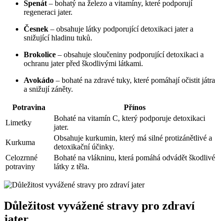
Špenát
– bohatý na železo a vitamíny, které podporují
regeneraci jater.
Česnek
– obsahuje látky podporující detoxikaci jater a
snižující hladinu tuků.
Brokolice
– obsahuje sloučeniny podporující detoxikaci a
ochranu jater před škodlivými látkami.
Avokádo
– bohaté na zdravé tuky, které pomáhají očistit játra
a snižují záněty.
Potravina
Přínos
Bohaté na vitamín C, který podporuje detoxikaci
Limetky
jater.
Obsahuje kurkumin, který má silné protizánětlivé a
Kurkuma
detoxikační účinky.
Celozrnné
Bohaté na vlákninu, která pomáhá odvádět škodlivé
potraviny
látky z těla.
Důležitost vyvážené stravy pro zdraví
jater