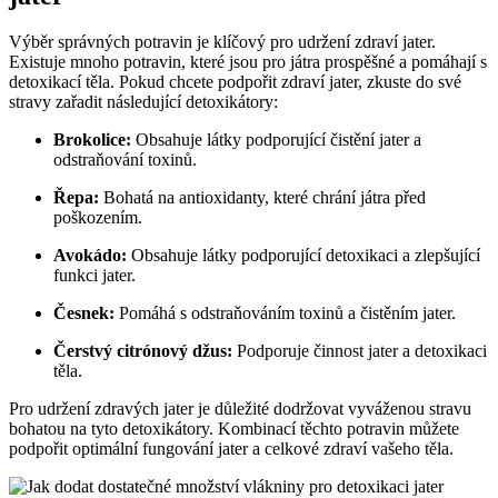
Výběr správných potravin je klíčový pro udržení zdraví jater.
Existuje mnoho potravin, které jsou pro játra prospěšné a pomáhají s
detoxikací těla. Pokud chcete podpořit zdraví jater, zkuste do své
stravy zařadit následující detoxikátory:
Brokolice:
Obsahuje látky podporující čistění jater a
odstraňování toxinů.
Řepa:
Bohatá na antioxidanty, které chrání játra před
poškozením.
Avokádo:
Obsahuje látky podporující detoxikaci a zlepšující
funkci jater.
Česnek:
Pomáhá s odstraňováním toxinů a čistěním jater.
Čerstvý citrónový džus:
Podporuje činnost jater a detoxikaci
těla.
Pro udržení zdravých jater je důležité dodržovat vyváženou stravu
bohatou na tyto detoxikátory. Kombinací těchto potravin můžete
podpořit optimální fungování jater a celkové zdraví vašeho těla.