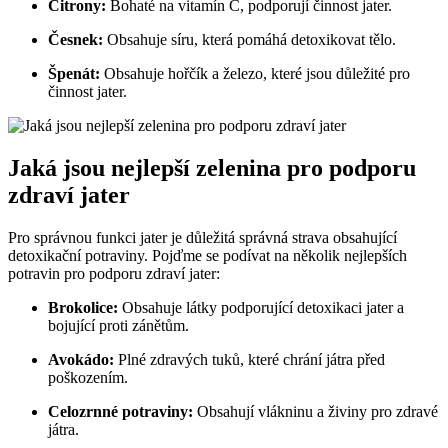
Citrony:
Bohaté na vitamín C, podporují činnost jater.
Česnek:
Obsahuje síru, která pomáhá detoxikovat tělo.
Špenát:
Obsahuje hořčík a železo, které jsou důležité pro
činnost jater.
Jaká jsou nejlepší zelenina pro podporu
zdraví jater
Pro správnou funkci jater je důležitá správná strava obsahující
detoxikační potraviny. Pojďme se podívat na několik nejlepších
potravin pro podporu zdraví jater:
Brokolice:
Obsahuje látky podporující detoxikaci jater a
bojující proti zánětům.
Avokádo:
Plné zdravých tuků, které chrání játra před
poškozením.
Celozrnné potraviny:
Obsahují vlákninu a živiny pro zdravé
játra.