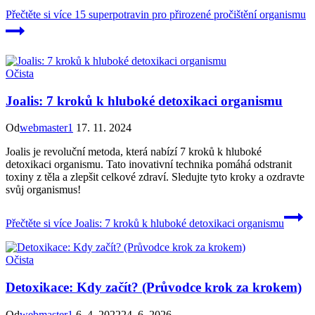
Přečtěte si více
15 superpotravin pro přirozené pročištění organismu
Očista
Joalis: 7 kroků k hluboké detoxikaci organismu
Od
webmaster1
17. 11. 2024
Joalis je revoluční metoda, která nabízí 7 kroků k hluboké
detoxikaci organismu. Tato inovativní technika pomáhá odstranit
toxiny z těla a zlepšit celkové zdraví. Sledujte tyto kroky a ozdravte
svůj organismus!
Přečtěte si více
Joalis: 7 kroků k hluboké detoxikaci organismu
Očista
Detoxikace: Kdy začít? (Průvodce krok za krokem)
Od
webmaster1
6. 4. 2022
24. 6. 2026