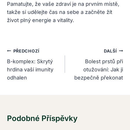
Pamatujte, že vaše zdraví je na prvním místě,
takže si udělejte čas na sebe a začněte žít
život plný energie a vitality.
Navigace
PŘEDCHOZÍ
DALŠÍ
Pro
B-komplex: Skrytý
Bolest prstů při
hrdina vaší imunity
otužování: Jak ji
Příspěvek
odhalen
bezpečně překonat
Podobné Příspěvky