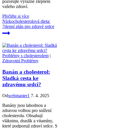
pozorujte výrazné zlepšení
vašeho zdraví.
Přečtěte si více
Nízkocholesterolová dieta:
7denní plán pro zdravé srdce
Problémy s cholesterolem
|
Zdravotní Problémy
Banán a cholesterol:
Sladká cesta ke
zdravému srdci?
Od
webmaster1
7. 4. 2025
Banány jsou lahodnou a
zdravou volbou pro snížení
cholesterolu. Obsahují
vlákninu, draslík a vitamíny,
které podporují zdraví srdce. S