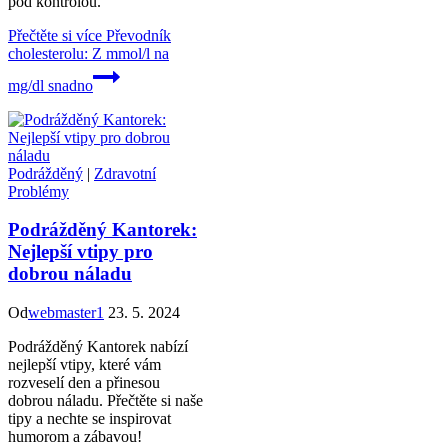
pod kontrolou.
Přečtěte si více
Převodník
cholesterolu: Z mmol/l na
mg/dl snadno
Podrážděný
|
Zdravotní
Problémy
Podrážděný Kantorek:
Nejlepší vtipy pro
dobrou náladu
Od
webmaster1
23. 5. 2024
Podrážděný Kantorek nabízí
nejlepší vtipy, které vám
rozveselí den a přinesou
dobrou náladu. Přečtěte si naše
tipy a nechte se inspirovat
humorom a zábavou!