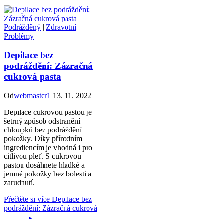
Podrážděný
|
Zdravotní
Problémy
Depilace bez
podráždění: Zázračná
cukrová pasta
Od
webmaster1
13. 11. 2022
Depilace cukrovou pastou je
šetrný způsob odstranění
chloupků bez podráždění
pokožky. Díky přírodním
ingrediencím je vhodná i pro
citlivou pleť. S cukrovou
pastou dosáhnete hladké a
jemné pokožky bez bolesti a
zarudnutí.
Přečtěte si více
Depilace bez
podráždění: Zázračná cukrová