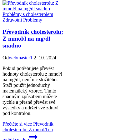
Problémy s cholesterolem
|
Zdravotní Problémy
Převodník cholesterolu:
Z mmol/l na mg/dl
snadno
Od
webmaster1
2. 10. 2024
Pokud potřebujete převést
hodnoty cholesterolu z mmol/l
na mg/dl, není nic složitého.
Stačí použít jednoduchý
matematický vzorec. Tímto
snadným způsobem můžete
rychle a přesně převést své
výsledky a udržet své zdraví
pod kontrolou.
Přečtěte si více
Převodník
cholesterolu: Z mmol/l na
mg/dl snadno