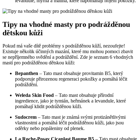
levandule, myrha a malina, které napomáhají hojení pokožky.
Tipy na vhodné masty pro podrážděnou
dětskou kůži
Pokud má vaše dítě problémy s podrážděnou kůží, nezoufejte!
Existuje několik účinných mazání, které mu mohou pomoci zbavit
se nepříjemného svědění a podráždění. Zde je seznam 6 vhodných
mastí pro podrážděnou dětskou kůži:
Bepanthen
– Tato mast obsahuje provitamin B5, který
podporuje přirozenou regeneraci pokožky a pomáhá léčit
podráždění.
Weleda Skin Food
– Tato mast obsahuje přírodní
ingredience, jako je tymián, heřmánek a levandule, které
pomáhají klidit podrážděnou kůži.
Sudocrem
– Tato mast je známá svými protizánětlivými
vlastnostmi a pomáhá léčit podrážděnou kůži, jako jsou
oděrky nebo popáleniny od plenek.
La Roche-Posay Cicaplast Baume B5
– Tato mast obsahuje