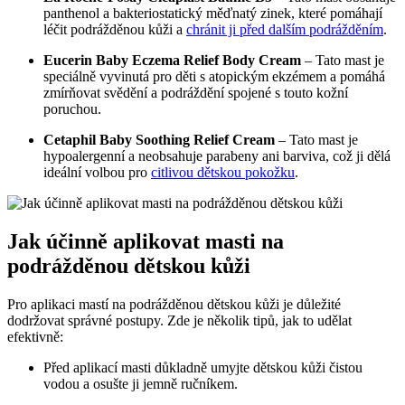
panthenol a bakteriostatický měďnatý zinek, které pomáhají
léčit podrážděnou kůži a
chránit ji před dalším podrážděním
.
Eucerin Baby Eczema Relief Body Cream
– Tato mast je
speciálně vyvinutá pro děti s atopickým ekzémem a pomáhá
zmírňovat svědění a podráždění spojené s touto kožní
poruchou.
Cetaphil Baby Soothing Relief Cream
– Tato mast je
hypoalergenní a neobsahuje parabeny ani barviva, což ji dělá
ideální volbou pro
citlivou dětskou pokožku
.
Jak účinně aplikovat masti na
podrážděnou dětskou kůži
Pro aplikaci mastí na podrážděnou dětskou kůži je důležité
dodržovat správné postupy. Zde je několik tipů, jak to udělat
efektivně:
Před aplikací masti důkladně umyjte dětskou kůži čistou
vodou a osušte ji jemně ručníkem.