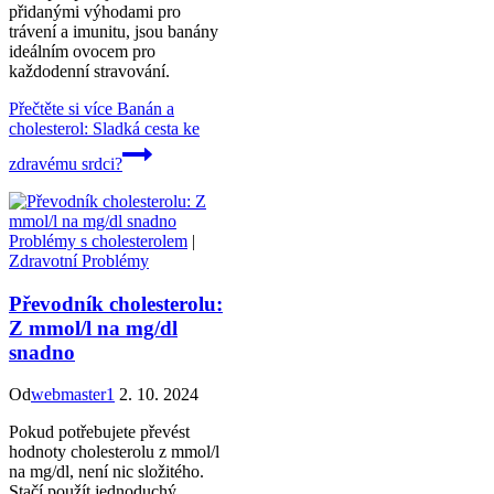
přidanými výhodami pro
trávení a imunitu, jsou banány
ideálním ovocem pro
každodenní stravování.
Přečtěte si více
Banán a
cholesterol: Sladká cesta ke
zdravému srdci?
Problémy s cholesterolem
|
Zdravotní Problémy
Převodník cholesterolu:
Z mmol/l na mg/dl
snadno
Od
webmaster1
2. 10. 2024
Pokud potřebujete převést
hodnoty cholesterolu z mmol/l
na mg/dl, není nic složitého.
Stačí použít jednoduchý