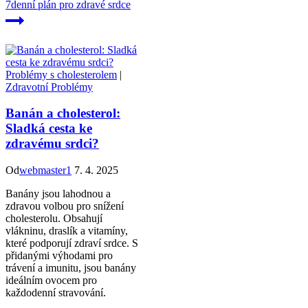
7denní plán pro zdravé srdce
Problémy s cholesterolem
|
Zdravotní Problémy
Banán a cholesterol:
Sladká cesta ke
zdravému srdci?
Od
webmaster1
7. 4. 2025
Banány jsou lahodnou a
zdravou volbou pro snížení
cholesterolu. Obsahují
vlákninu, draslík a vitamíny,
které podporují zdraví srdce. S
přidanými výhodami pro
trávení a imunitu, jsou banány
ideálním ovocem pro
každodenní stravování.