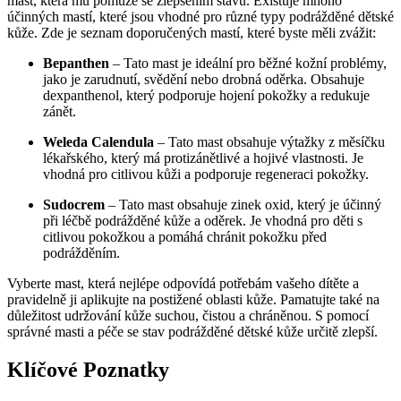
mast, která mu pomůže se zlepšením stavu. Existuje mnoho
účinných mastí, které jsou vhodné pro různé typy podrážděné dětské
kůže. Zde je seznam doporučených mastí, které byste měli zvážit:
Bepanthen
– Tato mast je ideální pro běžné kožní problémy,
jako je zarudnutí, svědění nebo drobná oděrka. Obsahuje
dexpanthenol, který podporuje hojení pokožky a redukuje
zánět.
Weleda Calendula
– Tato mast obsahuje výtažky z měsíčku
lékařského, který má protizánětlivé a hojivé vlastnosti. Je
vhodná pro citlivou kůži a podporuje regeneraci pokožky.
Sudocrem
– Tato mast obsahuje zinek oxid, který je účinný
při léčbě podrážděné kůže a oděrek. Je vhodná pro děti s
citlivou pokožkou a pomáhá chránit pokožku před
podrážděním.
Vyberte mast, která nejlépe odpovídá potřebám vašeho dítěte a
pravidelně ji aplikujte na postižené oblasti kůže. Pamatujte také na
důležitost udržování kůže suchou, čistou a chráněnou. S pomocí
správné masti a péče se stav podrážděné dětské kůže určitě zlepší.
Klíčové Poznatky