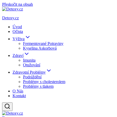
Přeskočit na obsah
Detoxy.cz
Úvod
Očista
Výživa
Fermentované Potraviny
Kyselina Askorbová
Zdraví
Imunita
Otužování
Zdravotní Problémy
Podráždění
Problémy s cholesterolem
Problémy s tlakem
O Nás
Kontakt