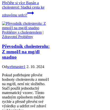
Přečtěte si více
Banán a
cholesterol: Sladká cesta ke
zdravému srdci?
Problémy s cholesterolem
|
Zdravotní Problémy
Převodník cholesterolu:
Z mmol/l na mg/dl
snadno
Od
webmaster1
2. 10. 2024
Pokud potřebujete převést
hodnoty cholesterolu z mmol/l
na mg/dl, není nic složitého.
Stačí použít jednoduchý
matematický vzorec. Tímto
snadným způsobem můžete
rychle a přesně převést své
výsledky a udržet své zdraví