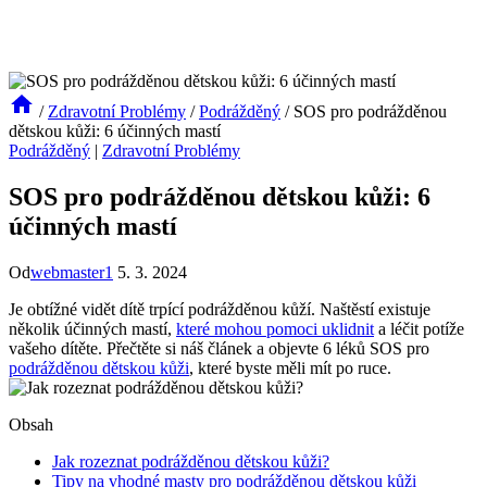
/
Zdravotní Problémy
/
Podrážděný
/
SOS pro podrážděnou
dětskou kůži: 6 účinných mastí
Podrážděný
|
Zdravotní Problémy
SOS pro podrážděnou dětskou kůži: 6
účinných mastí
Od
webmaster1
5. 3. 2024
Je obtížné vidět dítě trpící podrážděnou kůží. Naštěstí existuje
několik účinných mastí,
které mohou pomoci uklidnit
a léčit potíže
vašeho dítěte. Přečtěte si náš článek a objevte 6 léků SOS pro
podrážděnou dětskou kůži
, které byste měli mít po ruce.
Obsah
Jak rozeznat podrážděnou dětskou kůži?
Tipy na vhodné masty pro podrážděnou dětskou kůži