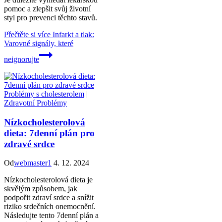
pomoc a zlepšit svůj životní
styl pro prevenci těchto stavů.
Přečtěte si více
Infarkt a tlak:
Varovné signály, které
neignorujte
Problémy s cholesterolem
|
Zdravotní Problémy
Nízkocholesterolová
dieta: 7denní plán pro
zdravé srdce
Od
webmaster1
4. 12. 2024
Nízkocholesterolová dieta je
skvělým způsobem, jak
podpořit zdraví srdce a snížit
riziko srdečních onemocnění.
Následujte tento 7denní plán a