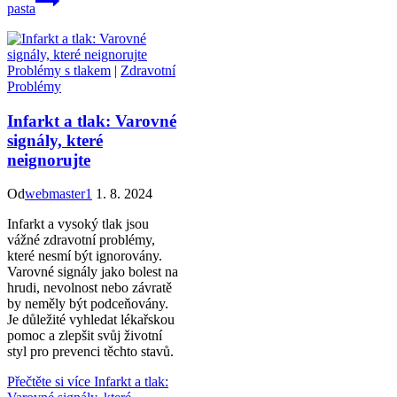
pasta
Problémy s tlakem
|
Zdravotní
Problémy
Infarkt a tlak: Varovné
signály, které
neignorujte
Od
webmaster1
1. 8. 2024
Infarkt a vysoký tlak jsou
vážné zdravotní problémy,
které nesmí být ignorovány.
Varovné signály jako bolest na
hrudi, nevolnost nebo závratě
by neměly být podceňovány.
Je důležité vyhledat lékařskou
pomoc a zlepšit svůj životní
styl pro prevenci těchto stavů.
Přečtěte si více
Infarkt a tlak: