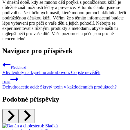
V dnešní době, kdy se mnoho dětí potýká s podrážděnou kůží, je
důležité znát možnosti léčby a prevence. V tomto článku jsme se
podívali na šest účinných mastí, které mohou pomoci uklidnit a léčit
podrážděnou dětskou kůži. Věřím, že s těmito informacemi budete
lépe vybaveni pro péči o vaše děti a jejich pohodlí. Nebojte se
experimentovat s různými produkty a metodami, abyste našli tu
nejlepší péči pro vaše dítě. Vaše pozornost a péče jsou pro ně
neocenitelné.
Navigace pro příspěvek
Předchozí
Vliv teploty na kyselinu askorbovou: Co jste nevěděli
Další
Dehydroacetic acid: Skrytý toxin v každodenních produktech?
Podobné příspěvky