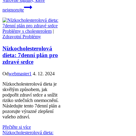
Varovné signály, které
neignorujte
Problémy s cholesterolem
|
Zdravotní Problémy
Nízkocholesterolová
dieta: 7denní plán pro
zdravé srdce
Od
webmaster1
4. 12. 2024
Nízkocholesterolová dieta je
skvělým způsobem, jak
podpořit zdraví srdce a snížit
riziko srdečních onemocnění.
Následujte tento 7denní plán a
pozorujte výrazné zlepšení
vašeho zdraví.
Přečtěte si více
Nízkocholesterolová dieta: