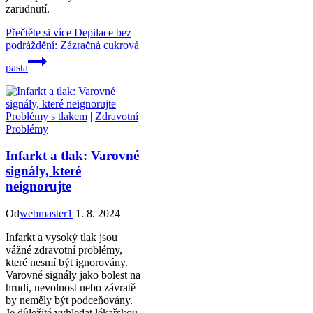
zarudnutí.
Přečtěte si více
Depilace bez
podráždění: Zázračná cukrová
pasta
Problémy s tlakem
|
Zdravotní
Problémy
Infarkt a tlak: Varovné
signály, které
neignorujte
Od
webmaster1
1. 8. 2024
Infarkt a vysoký tlak jsou
vážné zdravotní problémy,
které nesmí být ignorovány.
Varovné signály jako bolest na
hrudi, nevolnost nebo závratě
by neměly být podceňovány.
Je důležité vyhledat lékařskou