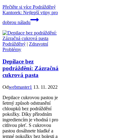
Přečtěte si více
Podrážděný
Kantorek: Nejlepší vtipy pro
dobrou náladu
Podrážděný
|
Zdravotní
Problémy
Depilace bez
podráždění: Zázračná
cukrová pasta
Od
webmaster1
13. 11. 2022
Depilace cukrovou pastou je
šetrný způsob odstranění
chloupků bez podráždění
pokožky. Díky přírodním
ingrediencím je vhodná i pro
citlivou pleť. S cukrovou
pastou dosáhnete hladké a
jemné pokožky bez bolesti a