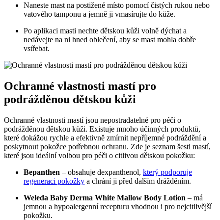
Naneste mast na postižené místo pomocí čistých rukou nebo
vatového tamponu a jemně ji vmasírujte do kůže.
Po aplikaci masti nechte dětskou kůži volně dýchat a
nedávejte na ni hned oblečení, aby se mast mohla dobře
vstřebat.
Ochranné vlastnosti mastí pro
podrážděnou dětskou kůži
Ochranné vlastnosti mastí jsou nepostradatelné pro péči o
podrážděnou dětskou kůži. Existuje mnoho účinných produktů,
které dokážou rychle a efektivně zmírnit nepříjemné podráždění a
poskytnout pokožce potřebnou ochranu. Zde je seznam šesti mastí,
které jsou ideální volbou pro péči o citlivou dětskou pokožku:
Bepanthen
– obsahuje dexpanthenol,
který podporuje
regeneraci pokožky
a chrání ji před dalším drážděním.
Weleda Baby Derma White Mallow Body Lotion
– má
jemnou a hypoalergenní recepturu vhodnou i pro nejcitlivější
pokožku.