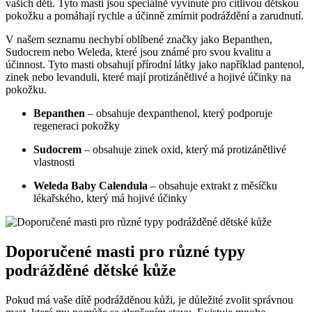
vašich dětí. Tyto masti jsou speciálně vyvinuté pro citlivou dětskou
pokožku a pomáhají rychle a účinně zmírnit podráždění a zarudnutí.
V našem seznamu nechybí oblíbené značky jako Bepanthen,
Sudocrem nebo Weleda, které jsou známé pro svou kvalitu a
účinnost. Tyto masti obsahují přírodní látky jako například pantenol,
zinek nebo levanduli, které mají protizánětlivé a hojivé účinky na
pokožku.
Bepanthen
– obsahuje dexpanthenol, který podporuje
regeneraci pokožky
Sudocrem
– obsahuje zinek oxid, který má protizánětlivé
vlastnosti
Weleda Baby Calendula
– obsahuje extrakt z měsíčku
lékařského, který má hojivé účinky
Doporučené masti pro různé typy
podrážděné dětské kůže
Pokud má vaše dítě podrážděnou kůži, je důležité zvolit správnou