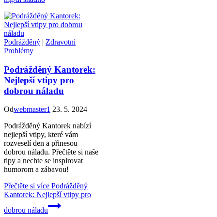
Podrážděný
|
Zdravotní
Problémy
Podrážděný Kantorek:
Nejlepší vtipy pro
dobrou náladu
Od
webmaster1
23. 5. 2024
Podrážděný Kantorek nabízí
nejlepší vtipy, které vám
rozveselí den a přinesou
dobrou náladu. Přečtěte si naše
tipy a nechte se inspirovat
humorom a zábavou!
Přečtěte si více
Podrážděný
Kantorek: Nejlepší vtipy pro
dobrou náladu