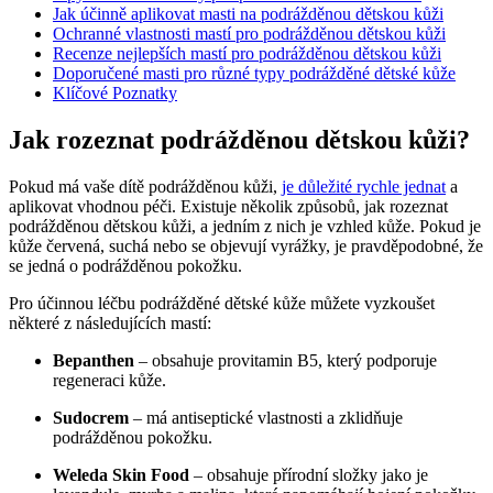
Jak účinně aplikovat masti na podrážděnou dětskou kůži
Ochranné vlastnosti mastí pro podrážděnou dětskou kůži
Recenze nejlepších mastí pro podrážděnou dětskou kůži
Doporučené masti pro různé typy podrážděné dětské kůže
Klíčové Poznatky
Jak rozeznat podrážděnou dětskou kůži?
Pokud má vaše dítě podrážděnou kůži,
je důležité rychle jednat
a
aplikovat vhodnou péči. Existuje několik způsobů, jak rozeznat
podrážděnou dětskou kůži, a jedním z nich je vzhled kůže. Pokud je
kůže červená, suchá nebo se objevují vyrážky, je pravděpodobné, že
se jedná o podrážděnou pokožku.
Pro účinnou léčbu podrážděné dětské kůže můžete vyzkoušet
některé z následujících mastí:
Bepanthen
– obsahuje provitamin B5, který podporuje
regeneraci kůže.
Sudocrem
– má antiseptické vlastnosti a zklidňuje
podrážděnou pokožku.
Weleda Skin Food
– obsahuje přírodní složky jako je