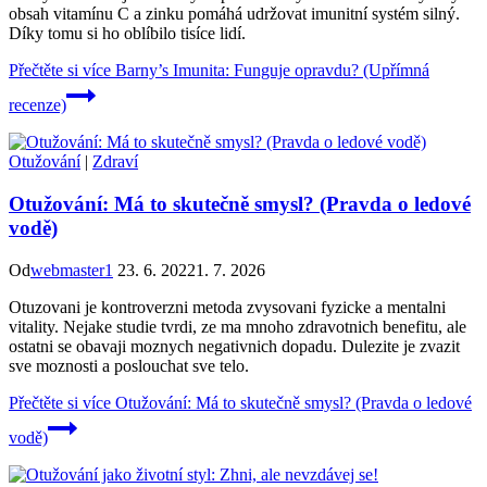
obsah vitamínu C a zinku pomáhá udržovat imunitní systém silný.
Díky tomu si ho oblíbilo tisíce lidí.
Přečtěte si více
Barny’s Imunita: Funguje opravdu? (Upřímná
recenze)
Otužování
|
Zdraví
Otužování: Má to skutečně smysl? (Pravda o ledové
vodě)
Od
webmaster1
23. 6. 2022
1. 7. 2026
Otuzovani je kontroverzni metoda zvysovani fyzicke a mentalni
vitality. Nejake studie tvrdi, ze ma mnoho zdravotnich benefitu, ale
ostatni se obavaji moznych negativnich dopadu. Dulezite je zvazit
sve moznosti a poslouchat sve telo.
Přečtěte si více
Otužování: Má to skutečně smysl? (Pravda o ledové
vodě)