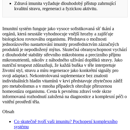
Zdravá imunita vyžaduje dlouhodobý přístup zahrnující
kvalitní stravu, regeneraci a fyzickou aktivitu.
Imunitní systém funguje jako vysoce sofistikovaná síť tkání a
orgánů, která neustále vyhodnocuje vnější hrozby a zajišťuje
biologickou rovnováhu organismu. Představa o možnosti
jednorázového nastartování imunity prostřednictvím zázračných
produktů je nepodložený mýtus. Skutečná obranyschopnost vychází
z dlouhodobé stability střevního mikrobiomu a precizního příjmu
mikronutrientů, nikoliv z náhodného užívání doplňků stravy. Jako
nutriční terapeut zdůrazňuji, že každá buňka v těle interpretuje
životní styl, stravu a míru regenerace jako konkrétní signály pro
svoji adaptaci. Nekontrolovaná suplementace bez znalosti
individuálních hladin vitamínů v krvi představuje zbytečnou zátěž
pro metabolismus a v mnoha případech ohrožuje přirozenou
homeostázu organismu. Cesta k pevnému zdraví vede skrze
informovaná rozhodnutí založená na diagnostice a komplexní péči o
vnitřní prostředí těla.
Obsah
Co skutečně tvoří vaši imunitu? Pochopení komplexního
systému