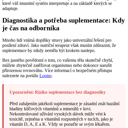
které váš imunitní systém interpretuje a na základě kterých se
adaptuje.
Diagnostika a potřeba suplementace: Kdy
je čas na odborníka
Mnoho lidí vnímá doplňky stravy jako univerzální řešení pro
posílení zdraví. Jako nutriční terapeut však musím zdůraznit, že
suplementace by nikdy neměla být krokem naslepo.
Bez jasného povědomí o tom, co vašemu tělu skutečně chybí,
můžete zbytečně zatěžovat organismus nebo dokonce narušit
přirozenou rovnováhu. Více informací o bezpečném přístupu
naleznete na portálu
Loono
.
Upozornění: Riziko suplementace bez diagnostiky
Před zahájením jakékoli suplementace je zásadní znát bazální
hladiny klíčových vitamínů a minerálů v krvi.
Nekontrolované užívání vysokých dávek může vést k
toxicitě, zejména u vitamínů rozpustných v tucích, jako je
vitamín D, A, E a K. Vždy se poraďte se svým lékařem.