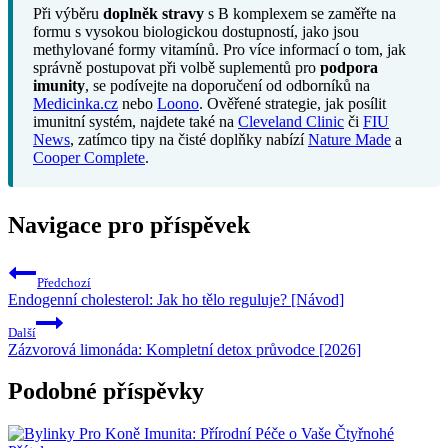
Při výběru
doplněk stravy
s B komplexem se zaměřte na
formu s vysokou biologickou dostupností, jako jsou
methylované formy vitamínů. Pro více informací o tom, jak
správně postupovat při volbě suplementů pro
podpora
imunity
, se podívejte na doporučení od odborníků na
Medicinka.cz
nebo
Loono
. Ověřené strategie, jak posílit
imunitní systém, najdete také na
Cleveland Clinic
či
FIU
News
, zatímco tipy na čisté doplňky nabízí
Nature Made
a
Cooper Complete
.
Navigace pro příspěvek
Předchozí
Endogenní cholesterol: Jak ho tělo reguluje? [Návod]
Další
Zázvorová limonáda: Kompletní detox průvodce [2026]
Podobné příspěvky