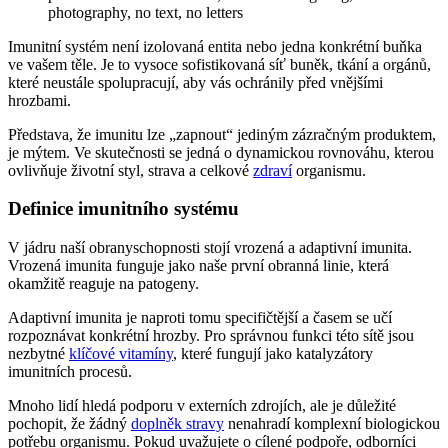
Imunitní systém není izolovaná entita nebo jedna konkrétní buňka
ve vašem těle. Je to vysoce sofistikovaná síť buněk, tkání a orgánů,
které neustále spolupracují, aby vás ochránily před vnějšími
hrozbami.
Představa, že imunitu lze „zapnout“ jediným zázračným produktem,
je mýtem. Ve skutečnosti se jedná o dynamickou rovnováhu, kterou
ovlivňuje životní styl, strava a celkové
zdraví
organismu.
Definice imunitního systému
V jádru naší obranyschopnosti stojí vrozená a adaptivní imunita.
Vrozená imunita funguje jako naše první obranná linie, která
okamžitě reaguje na patogeny.
Adaptivní imunita je naproti tomu specifičtější a časem se učí
rozpoznávat konkrétní hrozby. Pro správnou funkci této sítě jsou
nezbytné
klíčové vitamíny
, které fungují jako katalyzátory
imunitních procesů.
Mnoho lidí hledá podporu v externích zdrojích, ale je důležité
pochopit, že žádný
doplněk stravy
nenahradí komplexní biologickou
potřebu organismu. Pokud uvažujete o cílené podpoře, odborníci