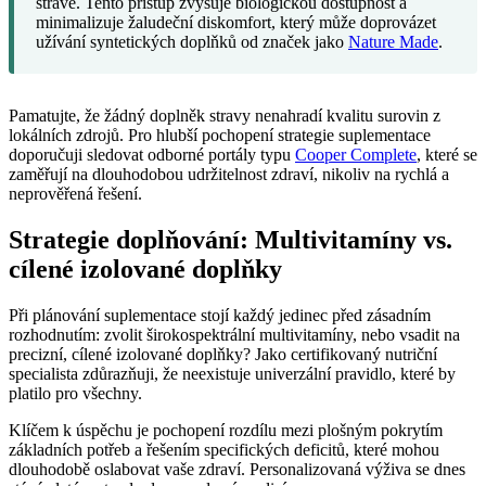
stravě. Tento přístup zvyšuje biologickou dostupnost a
minimalizuje žaludeční diskomfort, který může doprovázet
užívání syntetických doplňků od značek jako
Nature Made
.
Pamatujte, že žádný doplněk stravy nenahradí kvalitu surovin z
lokálních zdrojů. Pro hlubší pochopení strategie suplementace
doporučuji sledovat odborné portály typu
Cooper Complete
, které se
zaměřují na dlouhodobou udržitelnost zdraví, nikoliv na rychlá a
neprověřená řešení.
Strategie doplňování: Multivitamíny vs.
cílené izolované doplňky
Při plánování suplementace stojí každý jedinec před zásadním
rozhodnutím: zvolit širokospektrální multivitamíny, nebo vsadit na
precizní, cílené izolované doplňky? Jako certifikovaný nutriční
specialista zdůrazňuji, že neexistuje univerzální pravidlo, které by
platilo pro všechny.
Klíčem k úspěchu je pochopení rozdílu mezi plošným pokrytím
základních potřeb a řešením specifických deficitů, které mohou
dlouhodobě oslabovat vaše zdraví. Personalizovaná výživa se dnes