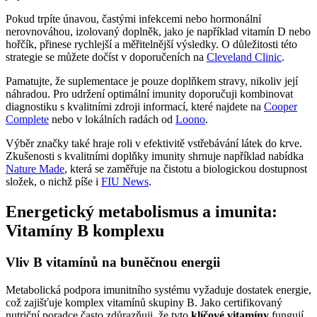
Pokud trpíte únavou, častými infekcemi nebo hormonální
nerovnováhou, izolovaný doplněk, jako je například vitamín D nebo
hořčík, přinese rychlejší a měřitelnější výsledky. O důležitosti této
strategie se můžete dočíst v doporučeních na
Cleveland Clinic
.
Pamatujte, že suplementace je pouze doplňkem stravy, nikoliv její
náhradou. Pro udržení optimální imunity doporučuji kombinovat
diagnostiku s kvalitními zdroji informací, které najdete na
Cooper
Complete
nebo v lokálních radách od
Loono
.
Výběr značky také hraje roli v efektivitě vstřebávání látek do krve.
Zkušenosti s kvalitními doplňky imunity shrnuje například nabídka
Nature Made
, která se zaměřuje na čistotu a biologickou dostupnost
složek, o nichž píše i
FIU News
.
Energetický metabolismus a imunita:
Vitamíny B komplexu
Vliv B vitamínů na buněčnou energii
Metabolická podpora imunitního systému vyžaduje dostatek energie,
což zajišťuje komplex vitamínů skupiny B. Jako certifikovaný
nutriční poradce často zdůrazňuji, že tyto
klíčové vitamíny
fungují