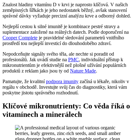
Znalost hladiny vitamínu D v krvi je naprosto klíčová. V našich
zeměpisných šířkách je jeho nedostatek běžný, avšak stanovení
správné dávky vyžaduje precizní analýzu krve a odborný dohled.
Nejlepší cestou k silné imunitě je kombinace pestré stravy a
suplementace založené na reálných datech. Podle doporučení na
Cooper Complete
je pravidelné sledování parametrů vnitřního
prostředí tou nejlepší investicí do dlouhodobého zdraví.
Nepodceňujte signály svého těla, ale nechte si poradit od
profesionálů. Jak uvádí studie na
PMC
, individuální přístup k
mikronutrientům je efektivnější než plošné užívání populárních
produktů z reklam jako jsou ty od
Nature Made
.
Pamatujte, že kvalitní
podpora imunity
začíná u lékaře, nikoliv v
regálu v obchodě. Investujte svůj čas do diagnostiky, která vám
poskytne jistotu správného rozhodnutí.
Klíčové mikronutrienty: Co věda říká o
vitamínech a minerálech