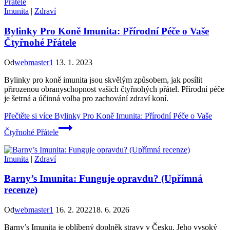
Imunita
|
Zdraví
Bylinky Pro Koně Imunita: Přírodní Péče o Vaše
Čtyřnohé Přátele
Od
webmaster1
13. 1. 2023
Bylinky pro koně imunita jsou skvělým způsobem, jak posílit
přirozenou obranyschopnost vašich čtyřnohých přátel. Přírodní péče
je šetrná a účinná volba pro zachování zdraví koní.
Přečtěte si více
Bylinky Pro Koně Imunita: Přírodní Péče o Vaše
Čtyřnohé Přátele
Imunita
|
Zdraví
Barny’s Imunita: Funguje opravdu? (Upřímná
recenze)
Od
webmaster1
16. 2. 2022
18. 6. 2026
Barny’s Imunita je oblíbený doplněk stravy v Česku. Jeho vysoký