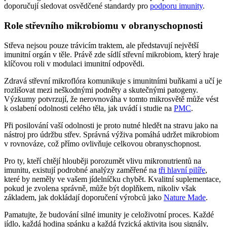
doporučují sledovat osvědčené standardy pro
podporu imunity
.
Role střevního mikrobiomu v obranyschopnosti
Střeva nejsou pouze trávicím traktem, ale představují největší
imunitní orgán v těle. Právě zde sídlí střevní mikrobiom, který hraje
klíčovou roli v modulaci imunitní odpovědi.
Zdravá střevní mikroflóra komunikuje s imunitními buňkami a učí je
rozlišovat mezi neškodnými podněty a skutečnými patogeny.
Výzkumy potvrzují, že nerovnováha v tomto mikrosvětě může vést
k oslabení odolnosti celého těla, jak uvádí i studie na
PMC
.
Při posilování vaší odolnosti je proto nutné hledět na stravu jako na
nástroj pro údržbu střev. Správná výživa pomáhá udržet mikrobiom
v rovnováze, což přímo ovlivňuje celkovou obranyschopnost.
Pro ty, kteří chtějí hlouběji porozumět vlivu mikronutrientů na
imunitu, existují podrobné analýzy zaměřené na
tři hlavní pilíře
,
které by neměly ve vašem jídelníčku chybět. Kvalitní suplementace,
pokud je zvolena správně, může být doplňkem, nikoliv však
základem, jak dokládají doporučení výrobců jako
Nature Made
.
Pamatujte, že budování silné imunity je celoživotní proces. Každé
jídlo, každá hodina spánku a každá fyzická aktivita jsou signály,