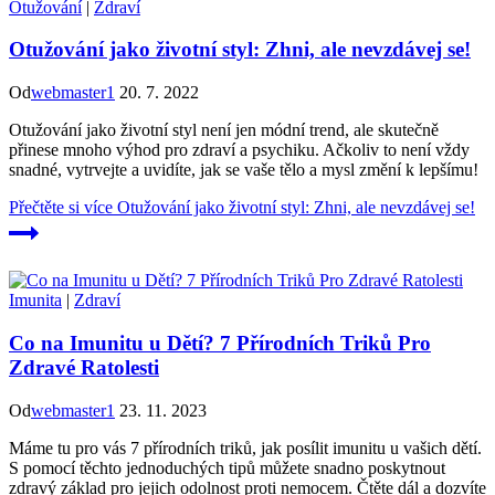
Otužování
|
Zdraví
Otužování jako životní styl: Zhni, ale nevzdávej se!
Od
webmaster1
20. 7. 2022
Otužování jako životní styl není jen módní trend, ale skutečně
přinese mnoho výhod pro zdraví a psychiku. Ačkoliv to není vždy
snadné, vytrvejte a uvidíte, jak se vaše tělo a mysl změní k lepšímu!
Přečtěte si více
Otužování jako životní styl: Zhni, ale nevzdávej se!
Imunita
|
Zdraví
Co na Imunitu u Dětí? 7 Přírodních Triků Pro
Zdravé Ratolesti
Od
webmaster1
23. 11. 2023
Máme tu pro vás 7 přírodních triků, jak posílit imunitu u vašich dětí.
S pomocí těchto jednoduchých tipů můžete snadno poskytnout
zdravý základ pro jejich odolnost proti nemocem. Čtěte dál a dozvíte