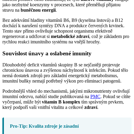
jako nezbytné koenzymy v procesech, které přeměňují přijatou
stravu na
buněčnou energii
.
Bez adekvátní hladiny vitamínů B6, B9 (kyselina listová) a B12
dochází k narušení syntézy DNA a produkce červených krvinek.
Tento stav přímo ovlivňuje schopnost organismu efektivně
regenerovat a udržovat si
metabolické zdraví
, což je základem pro
rychlou reakci imunitního systému na vnější hrozby.
Souvislost únavy a oslabené imunity
Dlouhodobý deficit vitamínů skupiny B se nejčastěji projevuje
chronickou únavou a zvýšenou náchylností k infekcím. Pokud tělo
nemá dostatek zdrojů pro základní energetický metabolismus,
imunitní buňky nemají potřebný výkon pro eliminaci patogenů.
Podrobnější vhled do mechanismů, jakými mikronutrienty ovlivňují
imunitní odezvu, nabízí studie publikovaná na
PMC
. Pokud se cítíte
vyčerpaní, může být
vitamín B komplex
tím správným prvkem,
který podpoří vaši vnitřní vitalitu a celkové
zdraví
.
Pro-Tip: Kvalita zdroje je zásadní