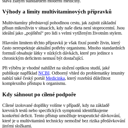
stává zlatým standardem moderní medicíny.
Výhody a limity multivitaminových přípravků
Multivitamíny představují pohodlnou cestu, jak zajistit základní
přísun mikroživin v situacích, kdy naše dieta není stoprocentní. Jsou
ideální jako „pojištění“ pro lidi s velmi vytíženým životním stylem.
Hlavním limitem těchto přípravků je však fixní poměr živin, který
často nerespektuje aktuální potřeby organismu. Mnoho standardních
formulí obsahuje látky v nízkých dávkách, které pro jedince s
chronickým deficitem nemusí být dostačující.
Při výběru je vhodné nahlížet na složení optikou studií, jaké
publikuje například
NCBI
. Odborný vhled do problematiky imunity
nabízí také český portál
Medicinka
, který rozebírá důležitost
komplexního přístupu k organismu.
Kdy sáhnout po cílené podpoře
Cílené izolované doplňky volíme v případě, kdy na základě
krevních testů nebo specifických symptomů identifikujeme
konkrétní deficit. Tento přístup umožňuje terapeutické dávkování,
které je u multivitaminů technicky nemožné bez rizika předávkování
jinými složkami.