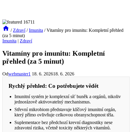
/
Zdraví
/
Imunita
/
Vitamíny pro imunitu: Kompletní přehled
(za 5 minut)
Imunita
|
Zdraví
Vitamíny pro imunitu: Kompletní
přehled (za 5 minut)
Od
webmaster1
18. 6. 2026
18. 6. 2026
Rychlý přehled: Co potřebujete vědět
Imunitní systém je komplexní síť buněk a orgánů, nikoliv
jednorázově aktivovatelný mechanismus.
Střevní mikrobiom představuje klíčový imunitní orgán,
který přímo ovlivňuje celkovou obranyschopnost těla.
Suplementace bez předchozí krevní diagnostiky nese
zdravotní rizika, včetně toxicity některých vitamínů.