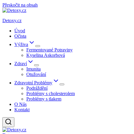
Přeskočit na obsah
Detoxy.cz
Úvod
Očista
Výživa
Fermentované Potraviny
Kyselina Askorbová
Zdraví
Imunita
Otužování
Zdravotní Problémy
Podráždění
Problémy s cholesterolem
Problémy s tlakem
O Nás
Kontakt