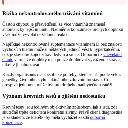
Rizika nekontrolovaného užívání vitamínů
Častou chybou je přesvědčení, že více vitamínů znamená
automaticky lepší imunitu. Nadměrná konzumace určitých doplňků
však může vyvolat nežádoucí reakce.
Například nekontrolovaná suplementace vitamínem D bez znalosti
výchozích hladin může u některých jedinců vést k hyperkalcémii,
což je stav ohrožující zdraví ledvin a srdce. Odborníci z
Cleveland
Clinic
varují, že doplňky mají pouze doplňovat vyváženou stravu,
nikoliv ji nahrazovat.
Každý organismus má specifické potřeby, které se liší podle věku,
genetiky, životního stylu i aktuálního zdravotního stavu. Co
prospívá jednomu, může být pro druhého nadbytečnou zátěží.
Význam krevních testů a zjištění nedostatku
Krevní testy jsou jediným objektivním způsobem, jak zjistit, zda
skutečně trpíte deficitem konkrétní živiny. Právě cílená diagnostika
je základem, ze kterého by měla vycházet každá
odborná
konzultace
.