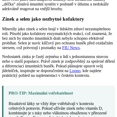
„déčka“ zůstává imunitní systém v podstatě v útlumu a nedokáže
adekvátně reagovat na vnější hrozby.
Zinek a selen jako nezbytné kofaktory
Minerály jako zinek a selen hrají v lidském zdraví nezastupitelnou
roli. Působí jako kofaktory enzymatických reakcí, což znamená, že
bez nich by mnoho imunitních drah nebylo schopno efektivně
probíhat. Selen je navíc klíčový pro ochranu buněk před oxidačním
stresem, což potvrzují i poznatky na
FIU News
.
Nedostatek zinku je častý zejména u lidí s jednostrannou stravou
nebo u starší populace. Právě zinek je zodpovědný za správné dělení
a diferenciaci imunitních buněk. Pokud plánujete upravit svůj
jídelníček, inspirujte se doporučeními na
Loono
, kde najdete
praktický pohled na suplementaci v českém kontextu.
PRO-TIP: Maximální vstřebatelnost
Bioaktivní látky se vždy lépe vstřebávají v kontextu
celistvých potravin. Pokud užíváte zinek nebo vitamín D,
kombinujte je s tuky nebo vlákninou obsaženou v přirozené