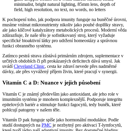
K pochopení toho, jak podpora imunity funguje na buněčné úrovni,
musíme vnímat mikronutrienty nikoliv jako pouhé doplňky stravy,
ale jako klíčové katalyzátory metabolických procesů. Moderní věda
zdůrazňuje, že naše tělo je sofistikovaný stroj, který vyžaduje
specifické bioaktivní látky pro udržení homeostázy a správnou
funkci obranného systému.
Zatímco pestrá strava zůstává primárním zdrojem, suplementace v
určitých obdobích či při prokázaných deficitech dává smysl. Jak
uvádí
Cleveland Clinic
, cesta ke zdraví nevede přes nadměrné
dávky, ale přes vyvážený příjem živin, které pracují v synergii.
Vitamín C a D: Nuance v jejich působení
Vitamín C je známý především jako antioxidant, ale jeho role v
imunitním systému je mnohem komplexnější. Podporuje integritu
epitelových bariér a stimuluje funkci fagocytů, tedy buněk, které
pohlcují patogeny v našem těle.
Vitamín D pak funguje spíše jako hormonální modulátor. Podle
studií dostupných na
PMC
je nezbytný pro aktivaci T-lymfocytů,
které tvoří jádro naší adaptivní imunity. Bez dostatečné hladiny