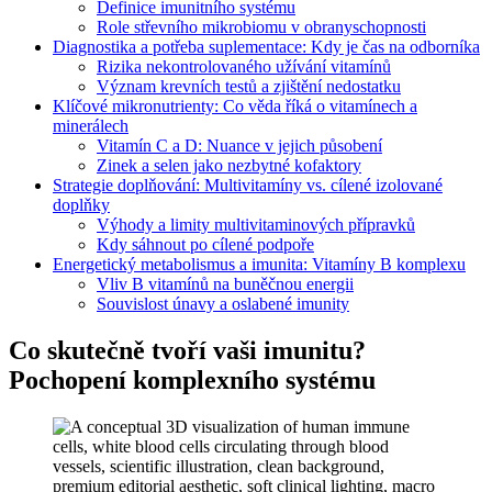
Definice imunitního systému
Role střevního mikrobiomu v obranyschopnosti
Diagnostika a potřeba suplementace: Kdy je čas na odborníka
Rizika nekontrolovaného užívání vitamínů
Význam krevních testů a zjištění nedostatku
Klíčové mikronutrienty: Co věda říká o vitamínech a
minerálech
Vitamín C a D: Nuance v jejich působení
Zinek a selen jako nezbytné kofaktory
Strategie doplňování: Multivitamíny vs. cílené izolované
doplňky
Výhody a limity multivitaminových přípravků
Kdy sáhnout po cílené podpoře
Energetický metabolismus a imunita: Vitamíny B komplexu
Vliv B vitamínů na buněčnou energii
Souvislost únavy a oslabené imunity
Co skutečně tvoří vaši imunitu?
Pochopení komplexního systému