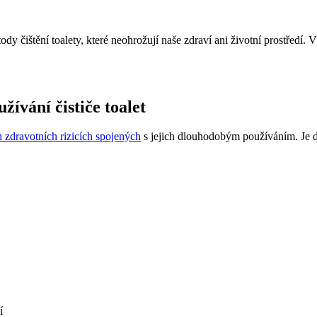
etody čištění toalety, které neohrožují naše zdraví ani životní prostředí. 
ívání čističe toalet
zdravotních rizicích spojených
s jejich dlouhodobým používáním. Je dů
í