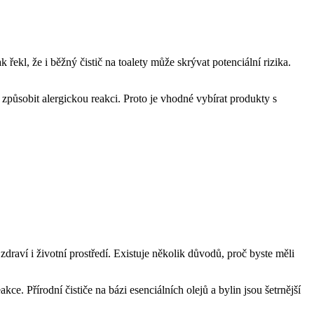
ekl, že i běžný čistič na toalety může skrývat potenciální rizika.
způsobit alergickou reakci. Proto je vhodné vybírat produkty s
 zdraví i životní prostředí. Existuje několik důvodů, proč byste měli
e. Přírodní čističe na bázi esenciálních olejů a bylin jsou šetrnější