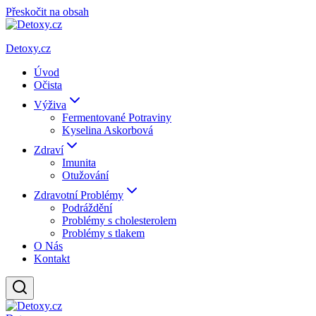
Přeskočit na obsah
Detoxy.cz
Úvod
Očista
Výživa
Fermentované Potraviny
Kyselina Askorbová
Zdraví
Imunita
Otužování
Zdravotní Problémy
Podráždění
Problémy s cholesterolem
Problémy s tlakem
O Nás
Kontakt