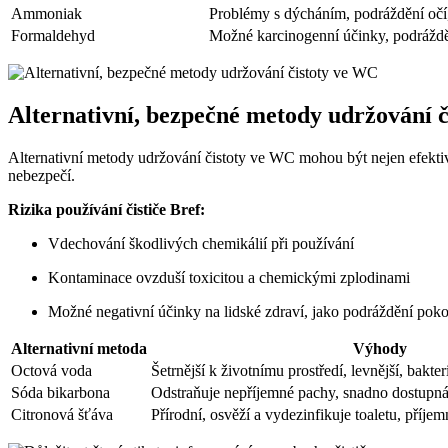
Ammoniak
Problémy s dýcháním, podráždění očí
Formaldehyd
Možné karcinogenní účinky, podráždě
Alternativní, bezpečné metody udržování 
Alternativní metody udržování čistoty ve WC mohou být nejen efektivní,
nebezpečí.
Rizika používání čističe Bref:
Vdechování škodlivých chemikálií při používání
Kontaminace ovzduší toxicitou a chemickými zplodinami
Možné negativní účinky na lidské zdraví, jako podráždění pok
Alternativní metoda
Výhody
Octová voda
Šetrnější k životnímu prostředí, levnější, bakter
Sóda bikarbona
Odstraňuje nepříjemné pachy, snadno dostupná,
Citronová šťáva
Přírodní, osvěží a vydezinfikuje toaletu, příje