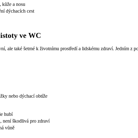
, kůže a nosu
ní dýchacích cest
čistoty ve WC
 ale také šetrné k životnímu prostředí a lidskému zdraví. Jedním z popu
ožky nebo dýchací obtíže
ie hubí
 není škodlivá pro zdraví
mná vůně