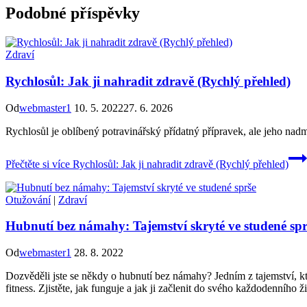
Podobné příspěvky
Zdraví
Rychlosůl: Jak ji nahradit zdravě (Rychlý přehled)
Od
webmaster1
10. 5. 2022
27. 6. 2026
Rychlosůl je oblíbený potravinářský přídatný přípravek, ale jeho nad
Přečtěte si více
Rychlosůl: Jak ji nahradit zdravě (Rychlý přehled)
Otužování
|
Zdraví
Hubnutí bez námahy: Tajemství skryté ve studené spr
Od
webmaster1
28. 8. 2022
Dozvěděli jste se někdy o hubnutí bez námahy? Jedním z tajemství, kte
fitness. Zjistěte, jak funguje a jak ji začlenit do svého každodenního ž