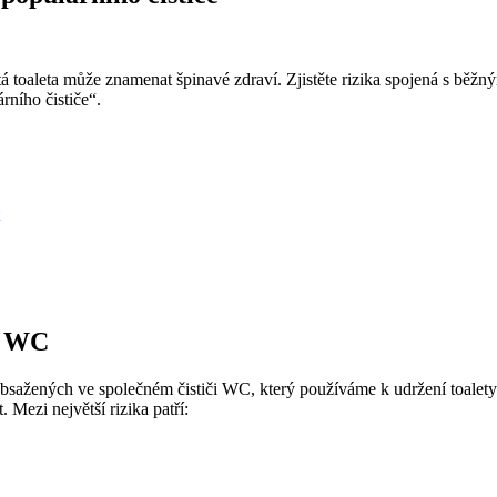
istá toaleta může znamenat špinavé zdraví. Zjistěte rizika spojená s běž
rního čističe“.
či WC
sažených ve společném čističi WC, který používáme k udržení toalety v 
 Mezi největší rizika patří: