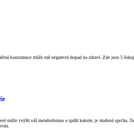
měrná konzumace může mít negativní dopad na zdraví. Zde jsou 5 šokujíc
še
ré může zvýšit váš metabolismus a spálit kalorie, je studená sprcha. T
ivota.