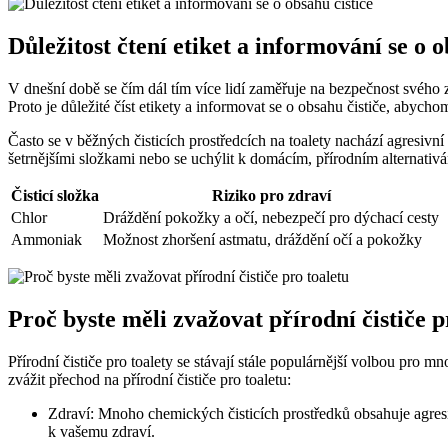
Důležitost čtení etiket a informování se o o
V dnešní době se čím dál tím více lidí zaměřuje na bezpečnost svého z
Proto je důležité číst etikety a informovat se o obsahu čističe, abyc
Často se v běžných čisticích prostředcích na toalety nachází agresivn
šetrnějšími složkami nebo se uchýlit k domácím, přírodním alternativ
Čisticí složka
Riziko pro zdraví
Chlor
Dráždění pokožky a očí, nebezpečí pro dýchací cesty
Ammoniak
Možnost zhoršení astmatu, dráždění očí a pokožky
Proč byste měli zvažovat přírodní čističe p
Přírodní čističe pro toalety se stávají stále populárnější volbou pro m
zvážit přechod na přírodní čističe pro toaletu:
Zdraví: Mnoho chemických čisticích prostředků obsahuje agresivn
k vašemu zdraví.