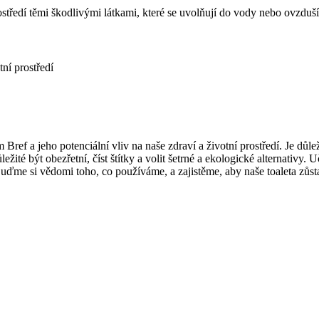
středí těmi škodlivými látkami, které se uvolňují do vody nebo ovzduší.
tní prostředí
Bref a jeho potenciální vliv na naše zdraví a životní prostředí. Je dů
ležité být obezřetní, číst štítky a volit šetrné a ekologické alternativy
e si vědomi toho, co používáme, a zajistěme, aby naše toaleta zůstala