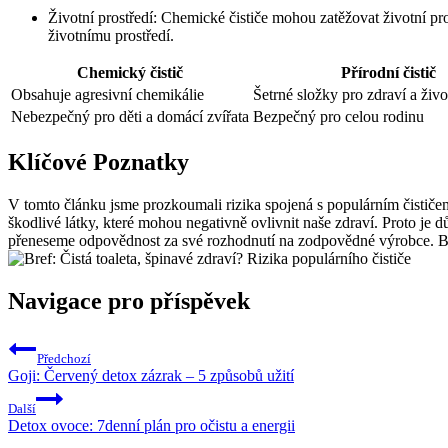
Životní prostředí: Chemické čističe mohou zatěžovat životní pro
životnímu prostředí.
Chemický čistič
Přírodní čistič
Obsahuje agresivní chemikálie
Šetrné složky pro zdraví a živo
Nebezpečný pro děti a domácí zvířata
Bezpečný pro celou rodinu
Klíčové Poznatky
V tomto článku jsme prozkoumali rizika spojená s populárním čističem 
škodlivé látky, které mohou negativně ovlivnit naše zdraví. Proto je dů
přeneseme odpovědnost za své rozhodnutí na zodpovědné výrobce. Buďm
Navigace pro příspěvek
Předchozí
Goji: Červený detox zázrak – 5 způsobů užití
Další
Detox ovoce: 7denní plán pro očistu a energii