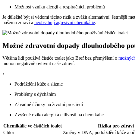
Možnost vzniku alergií a respiračních problémů
Je důležité být si vědomi těchto rizik a zvážit alternativní, šetrnější m
našemu zdraví a
neobsahují agresivní chemikálie
.
Možné zdravotní dopady dlouhodobého použ
Většina lidí používá čističe toalet jako Bref bez přemýšlení o
možných 
mohou negativně ovlivnit naše zdraví.
:
Podráždění kůže a sliznic
Problémy s dýcháním
Závadné účinky na životní prostředí
Zvýšené riziko alergií a citlivosti na chemikálie
Chemikálie ve čističích toalet
Rizika pro zdraví
Chlor
Změny v DNA, podráždění kůže a oč