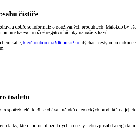
bsahu čističe
draví a dobře se informuje o používaných produktech. Málokdo by však ř
hom minimalizovali možné negativní účinky na naše zdraví.
í chemikálie,
které mohou dráždit pokožku
, dýchací cesty nebo dokonce 
ám.
ro toaletu
noho spotřebitelů, kteří se obávají účinků chemických produktů na jejich
í látky, které mohou dráždit dýchací cesty nebo způsobit alergické reakc