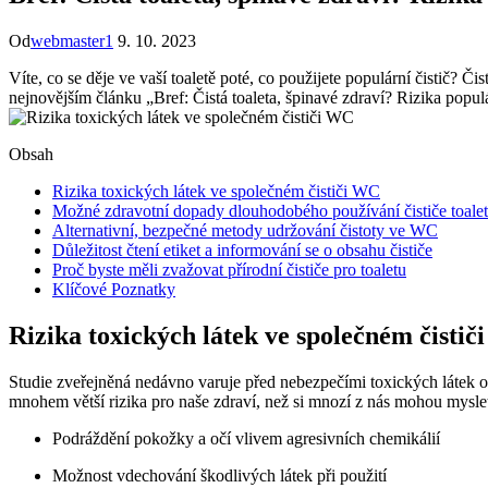
Od
webmaster1
9. 10. 2023
Víte, co se děje ve vaší toaletě poté, co použijete populární čistič? Č
nejnovějším článku „Bref: Čistá toaleta, špinavé zdraví? Rizika populá
Obsah
Rizika toxických látek ve společném čističi WC
Možné zdravotní dopady dlouhodobého používání čističe toalet
Alternativní, bezpečné metody udržování čistoty ve WC
Důležitost čtení etiket a informování se o obsahu čističe
Proč byste měli zvažovat přírodní čističe pro toaletu
Klíčové Poznatky
Rizika toxických látek ve společném čisti
Studie zveřejněná nedávno varuje před nebezpečími toxických látek ob
mnohem větší rizika pro naše zdraví, než si mnozí z nás mohou myslet.
Podráždění pokožky a očí vlivem agresivních chemikálií
Možnost vdechování škodlivých látek při použití