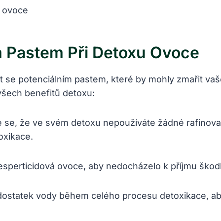
m Pastem Při Detoxu Ovoce
 se potenciálním pastem, které by mohly zmařit vaše ú
e všech benefitů detoxu:
e se, že ve svém detoxu nepoužíváte žádné rafinovan
oxikace.
esperticidová ovoce, aby nedocházelo k příjmu škodl
dostatek vody během celého procesu detoxikace, aby