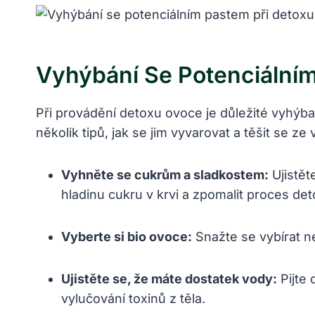
Vyhýbání Se Potenciální
Při provádění detoxu ovoce je důležité vyhýbat
několik tipů, jak se jim vyvarovat a těšit se z
Vyhněte se cukrům a sladkostem:
Ujistět
hladinu cukru v krvi a zpomalit proces det
Vyberte si bio ovoce:
Snažte se vybírat n
Ujistěte se, že máte dostatek vody:
Pijte 
vylučování toxinů z těla.