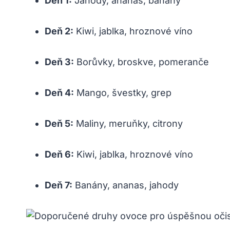
Deň 1:
Jahody, ananas, banány
Deň 2:
Kiwi, jablka, hroznové víno
Deň 3:
Borůvky, broskve, pomeranče
Deň 4:
Mango, švestky, grep
Deň 5:
Maliny, meruňky, citrony
Deň 6:
Kiwi, jablka, hroznové víno
Deň 7:
Banány, ananas, jahody