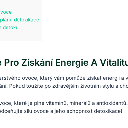
 ovoce
plánu detoxikace
m detoxu
Pro Získání Energie A Vitalit
erstvého ovoce, který vám pomůže získat energii a vit
ání. Pokud toužíte po zdravějším životním stylu a chce
voce, které je plné vitamínů, minerálů a antioxidant
odceňujte sílu ovoce a jeho schopnost detoxikace!