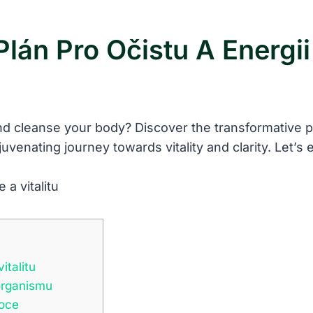
lán Pro Očistu A Energii
nd cleanse your body? Discover the transformative 
uvenating journey towards vitality and clarity. Let’s e
italitu
organismu
voce