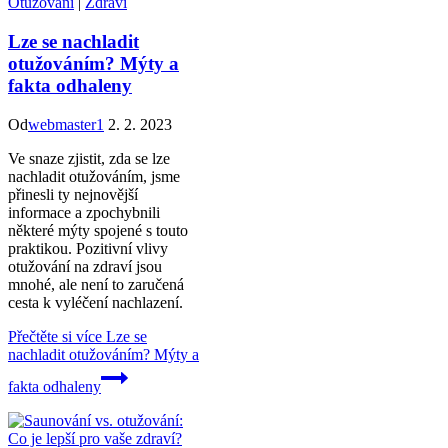
Otužování
|
Zdraví
Lze se nachladit
otužováním? Mýty a
fakta odhaleny
Od
webmaster1
2. 2. 2023
Ve snaze zjistit, zda se lze
nachladit otužováním, jsme
přinesli ty nejnovější
informace a zpochybnili
některé mýty spojené s touto
praktikou. Pozitivní vlivy
otužování na zdraví jsou
mnohé, ale není to zaručená
cesta k vyléčení nachlazení.
Přečtěte si více
Lze se
nachladit otužováním? Mýty a
fakta odhaleny