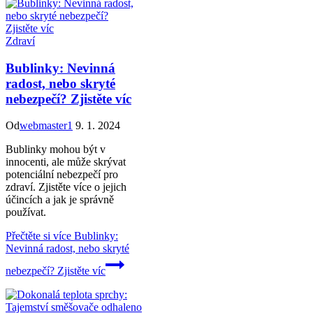
Zdraví
Bublinky: Nevinná
radost, nebo skryté
nebezpečí? Zjistěte víc
Od
webmaster1
9. 1. 2024
Bublinky mohou být v
innocenti, ale může skrývat
potenciální nebezpečí pro
zdraví. Zjistěte více o jejich
účincích a jak je správně
používat.
Přečtěte si více
Bublinky:
Nevinná radost, nebo skryté
nebezpečí? Zjistěte víc