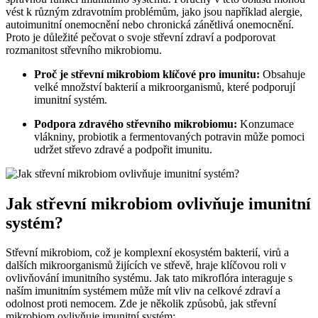
vést k různým zdravotním problémům, jako jsou například alergie,
autoimunitní onemocnění nebo chronická zánětlivá onemocnění.
Proto je důležité pečovat o svoje střevní zdraví a podporovat
rozmanitost střevního mikrobiomu.
Proč je střevní mikrobiom klíčové pro imunitu:
Obsahuje
velké množství bakterií a mikroorganismů, které podporují
imunitní systém.
Podpora zdravého střevního mikrobiomu:
Konzumace
vlákniny, probiotik a fermentovaných potravin může pomoci
udržet střevo zdravé a podpořit imunitu.
Jak střevní mikrobiom ovlivňuje imunitní
systém?
Střevní mikrobiom, což je komplexní ekosystém bakterií, virů a
dalších mikroorganismů žijících ve střevě, hraje klíčovou roli v
ovlivňování imunitního systému. Jak tato mikroflóra interaguje s
naším imunitním systémem může mít vliv na celkové zdraví a
odolnost proti nemocem. Zde je několik způsobů, jak střevní
mikrobiom ovlivňuje imunitní systém: