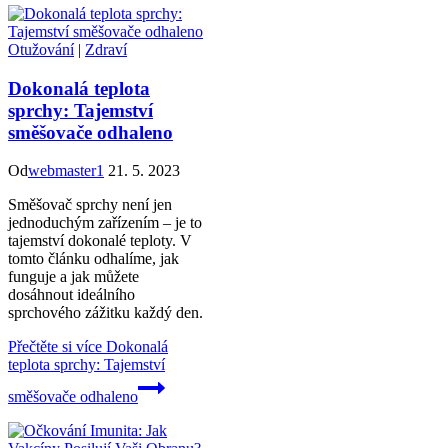
Otužování
|
Zdraví
Dokonalá teplota
sprchy: Tajemství
směšovače odhaleno
Od
webmaster1
21. 5. 2023
Směšovač sprchy není jen
jednoduchým zařízením – je to
tajemství dokonalé teploty. V
tomto článku odhalíme, jak
funguje a jak můžete
dosáhnout ideálního
sprchového zážitku každý den.
Přečtěte si více
Dokonalá
teplota sprchy: Tajemství
směšovače odhaleno