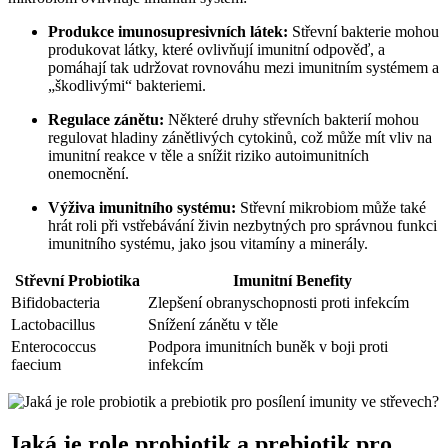
Produkce imunosupresivních látek:
Střevní bakterie mohou
produkovat látky, které ovlivňují imunitní odpověď, a
pomáhají tak udržovat rovnováhu mezi imunitním systémem a
„škodlivými“ bakteriemi.
Regulace zánětu:
Některé druhy střevních bakterií mohou
regulovat hladiny zánětlivých cytokinů, což může mít vliv na
imunitní reakce v těle a snížit riziko autoimunitních
onemocnění.
Výživa imunitního systému:
Střevní mikrobiom může také
hrát roli při vstřebávání živin nezbytných pro správnou funkci
imunitního systému, jako jsou vitamíny a minerály.
Střevní Probiotika
Imunitní Benefity
Bifidobacteria
Zlepšení obranyschopnosti proti infekcím
Lactobacillus
Snížení zánětu v těle
Enterococcus
Podpora imunitních buněk v boji proti
faecium
infekcím
Jaká je role probiotik a prebiotik pro