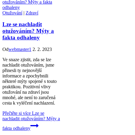
Otužování
|
Zdraví
Lze se nachladit
otužováním? Mýty a
fakta odhaleny
Od
webmaster1
2. 2. 2023
Ve snaze zjistit, zda se lze
nachladit otužováním, jsme
přinesli ty nejnovější
informace a zpochybnili
některé mýty spojené s touto
praktikou. Pozitivní vlivy
otužování na zdraví jsou
mnohé, ale není to zaručená
cesta k vyléčení nachlazení.
Přečtěte si více
Lze se
nachladit otužováním? Mýty a
fakta odhaleny