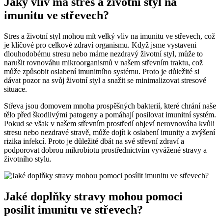
Jaký vliv má stres a životní styl na
imunitu ve střevech?
Stres a životní styl mohou mít velký vliv na imunitu ve střevech, což
je klíčové pro celkové zdraví organismu. Když jsme vystaveni
dlouhodobému stresu nebo máme nezdravý životní styl, může to
narušit rovnováhu mikroorganismů v našem střevním traktu, což
může způsobit oslabení imunitního systému. Proto je důležité si
dávat pozor na svůj životní styl a snažit se minimalizovat stresové
situace.
Střeva jsou domovem mnoha prospěšných bakterií, které chrání naše
tělo před škodlivými patogeny a pomáhají posilovat imunitní systém.
Pokud se však v našem střevním prostředí objeví nerovnováha kvůli
stresu nebo nezdravé stravě, může dojít k oslabení imunity a zvýšení
rizika infekcí. Proto je důležité dbát na své střevní zdraví a
podporovat dobrou mikrobiotu prostřednictvím vyvážené stravy a
životního stylu.
Jaké doplňky stravy mohou pomoci
posílit imunitu ve střevech?