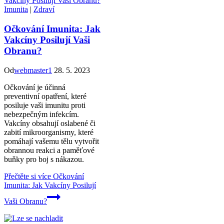
Imunita
|
Zdraví
Očkování Imunita: Jak
Vakcíny Posilují Vaši
Obranu?
Od
webmaster1
28. 5. 2023
Očkování je účinná
preventivní opatření, které
posiluje vaši imunitu proti
nebezpečným infekcím.
Vakcíny obsahují oslabené či
zabití mikroorganismy, které
pomáhají vašemu tělu vytvořit
obrannou reakci a paměťové
buňky pro boj s nákazou.
Přečtěte si více
Očkování
Imunita: Jak Vakcíny Posilují
Vaši Obranu?