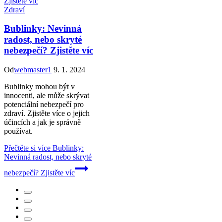
Zdraví
Bublinky: Nevinná
radost, nebo skryté
nebezpečí? Zjistěte víc
Od
webmaster1
9. 1. 2024
Bublinky mohou být v
innocenti, ale může skrývat
potenciální nebezpečí pro
zdraví. Zjistěte více o jejich
účincích a jak je správně
používat.
Přečtěte si více
Bublinky:
Nevinná radost, nebo skryté
nebezpečí? Zjistěte víc