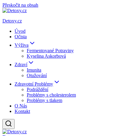
Přeskočit na obsah
Detoxy.cz
Úvod
Očista
Výživa
Fermentované Potraviny
Kyselina Askorbová
Zdraví
Imunita
Otužování
Zdravotní Problémy
Podráždění
Problémy s cholesterolem
Problémy s tlakem
O Nás
Kontakt