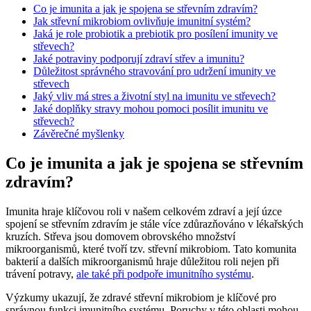
Co je imunita a jak je spojena se střevním zdravím?
Jak střevní mikrobiom ovlivňuje imunitní systém?
Jaká je role probiotik a prebiotik pro posílení imunity ve
střevech?
Jaké potraviny podporují zdraví střev a imunitu?
Důležitost správného stravování pro udržení imunity ve
střevech
Jaký vliv má stres a životní styl na imunitu ve střevech?
Jaké doplňky stravy mohou pomoci posílit imunitu ve
střevech?
Závěrečné myšlenky
Co je imunita a jak je spojena se střevním
zdravím?
Imunita hraje klíčovou roli v našem celkovém zdraví a její úzce
spojení se střevním zdravím je stále více zdůrazňováno v lékařských
kruzích. Střeva jsou domovem obrovského množství
mikroorganismů, které tvoří tzv. střevní mikrobiom. Tato komunita
bakterií a dalších mikroorganismů hraje důležitou roli nejen při
trávení potravy,
ale také při podpoře imunitního systému
.
Výzkumy ukazují, že zdravé střevní mikrobiom je klíčové pro
správnou funkci imunitního systému. Poruchy v této oblasti mohou