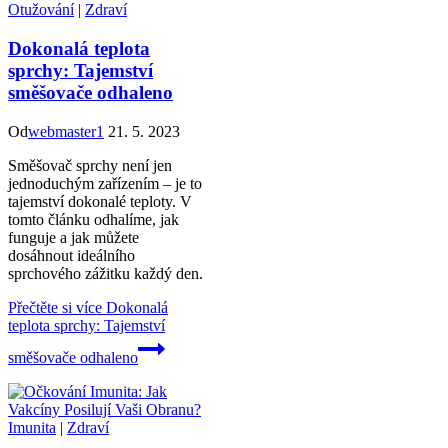
Otužování
|
Zdraví
Dokonalá teplota
sprchy: Tajemství
směšovače odhaleno
Od
webmaster1
21. 5. 2023
Směšovač sprchy není jen
jednoduchým zařízením – je to
tajemství dokonalé teploty. V
tomto článku odhalíme, jak
funguje a jak můžete
dosáhnout ideálního
sprchového zážitku každý den.
Přečtěte si více
Dokonalá
teplota sprchy: Tajemství
směšovače odhaleno
Imunita
|
Zdraví