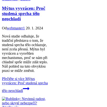
Mýtus vyvrácen: Proč
studená sprcha tělo
neochladí
Od
webmaster1
20. 1. 2024
Nová studie odhaluje, že
tradiční představa o tom, že
studená sprcha tělo ochlazuje,
není zcela přesná. Mýtus byl
vyvrácen a vysvětlen
mechanismus, proč se nám při
chladné sprše může zdát teplo.
Náš pohled na tuto obvyklou
praxi se může změnit.
Přečtěte si více
Mýtus
vyvrácen: Proč studená sprcha
tělo neochladí