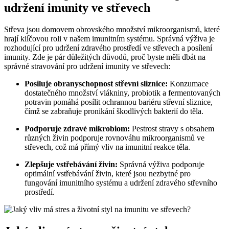
udržení imunity ve střevech
Střeva jsou domovem obrovského množství mikroorganismů, které
hrají klíčovou roli v našem imunitním systému. Správná výživa je
rozhodující pro udržení zdravého prostředí ve střevech a posílení
imunity. Zde je pár důležitých důvodů, proč byste měli dbát na
správné stravování pro udržení imunity ve střevech:
Posiluje obranyschopnost střevní sliznice:
Konzumace
dostatečného množství vlákniny, probiotik a fermentovaných
potravin pomáhá posílit ochrannou bariéru střevní sliznice,
čímž se zabraňuje pronikání škodlivých bakterií do těla.
Podporuje zdravé mikrobiom:
Pestrost stravy s obsahem
různých živin podporuje rovnováhu mikroorganismů ve
střevech, což má přímý vliv na imunitní reakce těla.
Zlepšuje vstřebávání živin:
Správná výživa podporuje
optimální vstřebávání živin, které jsou nezbytné pro
fungování imunitního systému a udržení zdravého střevního
prostředí.