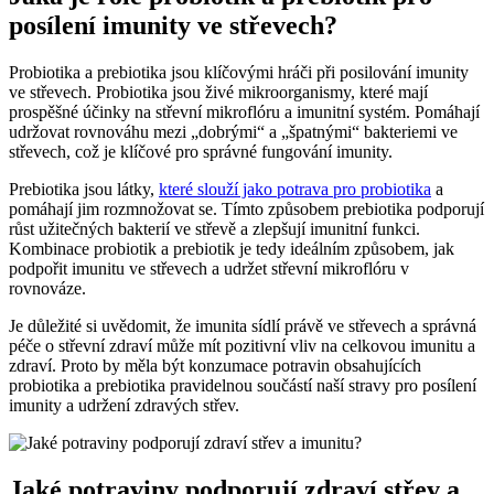
posílení imunity ve střevech?
Probiotika a prebiotika jsou klíčovými hráči při posilování imunity
ve střevech. Probiotika jsou živé mikroorganismy, které mají
prospěšné účinky na střevní mikroflóru a imunitní systém. Pomáhají
udržovat rovnováhu mezi „dobrými“ a „špatnými“ bakteriemi ve
střevech, což je klíčové pro správné fungování imunity.
Prebiotika jsou látky,
které slouží jako potrava pro probiotika
a
pomáhají jim rozmnožovat se. Tímto způsobem prebiotika podporují
růst užitečných bakterií ve střevě a zlepšují imunitní funkci.
Kombinace probiotik a prebiotik je tedy ideálním způsobem, jak
podpořit imunitu ve střevech a udržet střevní mikroflóru v
rovnováze.
Je důležité si uvědomit, že imunita sídlí právě ve střevech a správná
péče o střevní zdraví může mít pozitivní vliv na celkovou imunitu a
zdraví. Proto by měla být konzumace potravin obsahujících
probiotika a prebiotika pravidelnou součástí naší stravy pro posílení
imunity a udržení zdravých střev.
Jaké potraviny podporují zdraví střev a