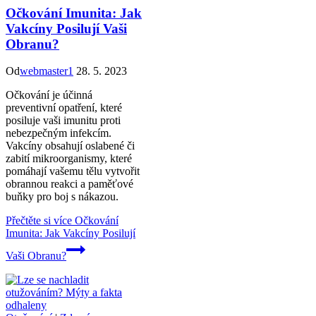
Očkování Imunita: Jak
Vakcíny Posilují Vaši
Obranu?
Od
webmaster1
28. 5. 2023
Očkování je účinná
preventivní opatření, které
posiluje vaši imunitu proti
nebezpečným infekcím.
Vakcíny obsahují oslabené či
zabití mikroorganismy, které
pomáhají vašemu tělu vytvořit
obrannou reakci a paměťové
buňky pro boj s nákazou.
Přečtěte si více
Očkování
Imunita: Jak Vakcíny Posilují
Vaši Obranu?