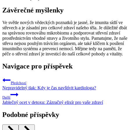
Závěrečné myšlenky
Ve světle nových vědeckých poznatků je jasné, že imunita sídlí ve
střevech a je zásadní pro celkové zdraví našeho těla. Je důležité dbát
na správnou rovnováhu mikrobiomu a podporovat střevní zdraví
prostřednictvím vhodné stravy a životního stylu. Pamatujme, že naše
střeva nejsou pouhým trávicím orgánem, ale také klíčem k posílení
imunitního systému a prevenci nemocí. Mějme tedy na paměti, že
péče o střevní zdraví je investicí do naší celkové pohody a vitality.
Navigace pro příspěvek
Předchozí
Nepravidelný tlak: Kdy je čas navštívit kardiologa?
Další
Jablečný ocet v detoxu: Zázračný elixír pro vaše zdraví
Podobné příspěvky