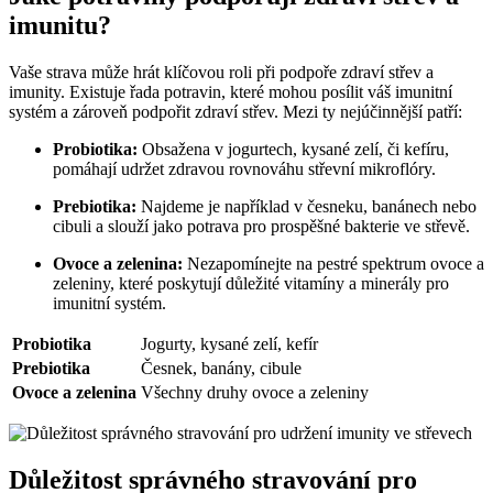
imunitu?
Vaše strava může hrát klíčovou roli při podpoře zdraví střev a
imunity. Existuje řada potravin, které mohou posílit váš imunitní
systém a zároveň podpořit zdraví střev. Mezi ty nejúčinnější patří:
Probiotika:
Obsažena v jogurtech, kysané zelí, či kefíru,
pomáhají udržet zdravou rovnováhu střevní mikroflóry.
Prebiotika:
Najdeme je například v česneku, banánech nebo
cibuli a slouží jako potrava pro prospěšné bakterie ve střevě.
Ovoce a zelenina:
Nezapomínejte na pestré spektrum ovoce a
zeleniny, které poskytují důležité vitamíny a minerály pro
imunitní systém.
Probiotika
Jogurty, kysané zelí, kefír
Prebiotika
Česnek, banány, cibule
Ovoce a zelenina
Všechny druhy ovoce a zeleniny
Důležitost správného stravování pro