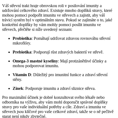
Váš střevní trakt hraje obrovskou roli v posilování imunity a
udržování celkového zdraví. Existuje mnoho doplňků stravy, které
mohou pomoci podpořit imunitu ve střevech a zajistit, aby váš
trávicí systém byl v optimálním stavu. Pokud se zajímáte o to, jaké
konkrétní doplňky by vám mohly pomoci posílit imunitu ve
střevech, přečtěte si níže uvedený seznam:
Probiotika
: Pomáhají udržovat zdravou rovnováhu střevní
mikroflóry.
Prebiotika
: Podporují růst zdravých bakterií ve střevě.
Omega-3 mastné kyseliny
: Mají protizánětlivé účinky a
mohou podporovat imunitu.
Vitamin D
: Důležitý pro imunitní funkce a zdraví střevní
stěny.
Zinek
: Podporuje imunitu a zdraví sliznice střeva.
Pro maximální účinek je dobré konzultovat svého lékaře nebo
odborníka na výživu, aby vám mohl doporučit správné doplňky
stravy pro vaše individuální potřeby a cíle. Zdraví a imunita ve
střevech jsou klíčové pro vaše celkové zdraví, takže se o ně pečlivě
starat není nikdy zbytečné.