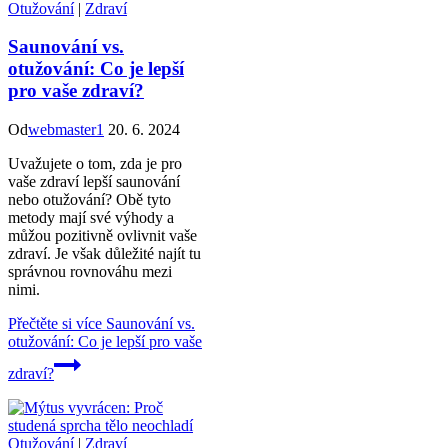
Otužování
|
Zdraví
Saunování vs.
otužování: Co je lepší
pro vaše zdraví?
Od
webmaster1
20. 6. 2024
Uvažujete o tom, zda je pro
vaše zdraví lepší saunování
nebo otužování? Obě tyto
metody mají své výhody a
můžou pozitivně ovlivnit vaše
zdraví. Je však důležité najít tu
správnou rovnováhu mezi
nimi.
Přečtěte si více
Saunování vs.
otužování: Co je lepší pro vaše
zdraví?
Otužování
|
Zdraví