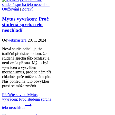
Otužování
|
Zdraví
Mýtus vyvrácen: Proč
studená sprcha tělo
neochladí
Od
webmaster1
20. 1. 2024
Nová studie odhaluje, že
tradiční představa o tom, že
studená sprcha tělo ochlazuje,
není zcela přesná. Mýtus byl
vyvrácen a vysvětlen
mechanismus, proč se nám při
chladné sprše může zdát teplo.
Náš pohled na tuto obvyklou
praxi se může změnit.
Přečtěte si více
Mýtus
vyvrácen: Proč studená sprcha
tělo neochladí