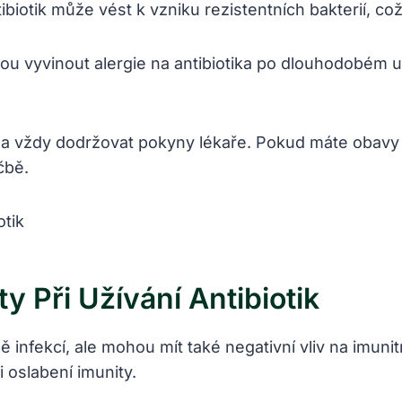
biotik může vést k vzniku rezistentních bakterií, c
ou vyvinout alergie na antibiotika po dlouhodobém 
tik a vždy dodržovat pokyny lékaře. Pokud máte obav
čbě.
 Při Užívání Antibiotik
infekcí, ale mohou mít také negativní vliv na imunitní
 oslabení imunity.