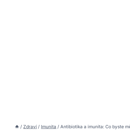
/
Zdraví
/
Imunita
/
Antibiotika a imunita: Co byste m