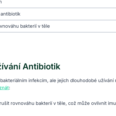
m
antibiotik
nováhu bakterií v těle
vání Antibiotik
i bakteriálním infekcím, ale jejich dlouhodobé užíván
znát
:
šit rovnováhu bakterií v těle, což může ovlivnit imu