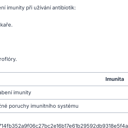
í imunity při užívání antibiotik:
ékaře.
roflóry.
Imunita
abení imunity
né poruchy imunitního systému