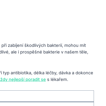
é při zabíjení škodlivých bakterií, mohou mít
dlivé, ale i prospěšné bakterie v našem těle,
tří typ antibiotika, délka léčby, dávka a dokonce
vždy nejlepší poradit se
s lékařem.