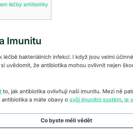
em léčby antibiotiky
Na Imunitu
k léčbě bakteriálních infekcí. I když jsou velmi účinn
 si uvědomit, že antibiotika mohou ovlivnit nejen ško
t
to, jak antibiotika ovlivňují naši imunitu. Mezi ně pa
i antibiotika a máte obavy o
svůj imunitní systém
,
je 
Co byste měli vědět