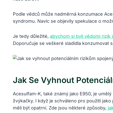
Podle vědců může nadměrná konzumace Acesulfa
syndromu. Navíc se objevily spekulace o možný
Je tedy důležité,
abychom si byli vědomi rizik
Doporučuje se veškeré sladidla konzumovat s m
Jak Se Vyhnout Potenciá
Acesulfam-K, také známý jako E950, je umělý 
žvýkačky. I když je schváleno pro použití jako 
měli být opatrní. Zde jsou některé způsoby,
ja