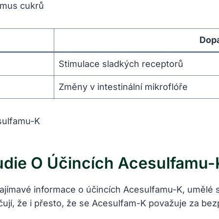
smus cukrů
Dopa
Stimulace sladkých receptorů
Změny v intestinální mikroflóře
udie O Účincích Acesulfamu-
zajímavé informace o účincích Acesulfamu-K, umělé s
ují, že i přesto, že se Acesulfam-K považuje za be