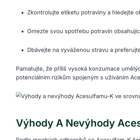
Zkontrolujte etiketu potraviny a hledejte
Omezte svou spotřebu potravin obsahujícíc
Dbávejte na vyváženou stravu a preferujte 
Pamatujte, že příliš vysoká konzumace umělýc
potenciálním rizikům spojeným s užíváním Ace
Výhody A Nevýhody Acesu
Podle mnohých odborníků se Acesulfam-K často