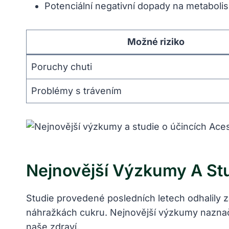
Potenciální negativní dopady na metaboli
Možné riziko
Poruchy chuti
Problémy s trávením
Nejnovější Výzkumy A St
Studie provedené posledních letech odhalily 
náhražkách cukru. Nejnovější výzkumy naznač
naše zdraví.