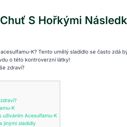
 Chuť S Hořkými Následk
 acesulfamu-K? Tento umělý sladidlo se často zdá b
vdu o této kontroverzní látky!
 zdraví?
lfamu-K
 s užíváním Acesulfamu-K
jinými sladidly