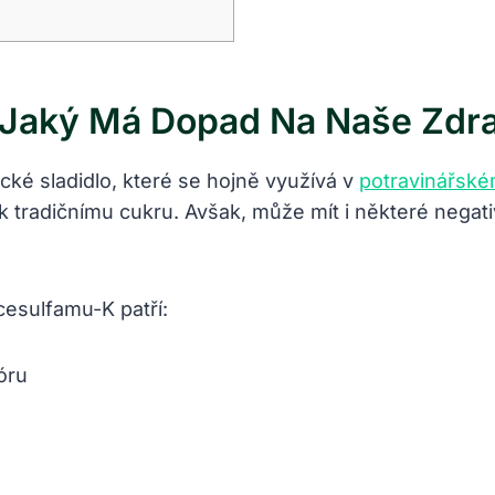
 Jaký Má Dopad Na Naše Zdra
cké sladidlo, které se hojně využívá v
potravinářské
ivu k tradičnímu cukru. Avšak, může mít i některé nega
cesulfamu-K patří:
óru