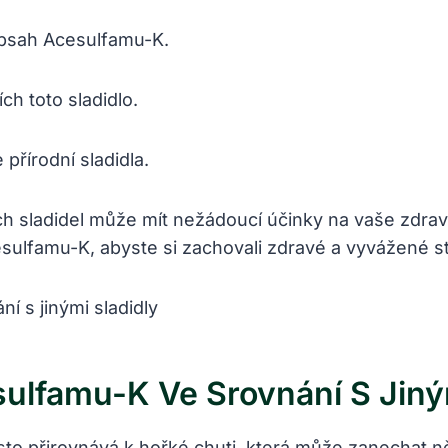
 obsah Acesulfamu-K.
h toto sladidlo.
přírodní sladidla.
h sladidel může mít nežádoucí účinky na vaše zdraví
sulfamu-K, abyste si zachovali zdravé a vyvážené s
lfamu-K Ve Srovnání S Jiným
 přirovnává k hořké chuti, která může zanechat ně