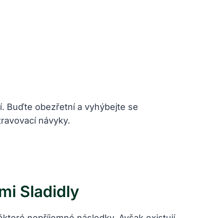
. Buďte obezřetní a vyhýbejte se
travovací návyky.
i Sladidly
které nepříjemné následky. Avšak existují