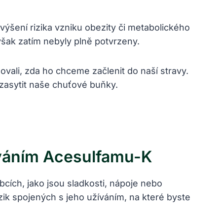
šení rizika vzniku obezity či metabolického
však zatím nebyly plně potvrzeny.
vali, zda ho chceme začlenit do naší stravy.
 zasytit naše chuťové buňky.
íváním Acesulfamu-K
cích, jako jsou sladkosti, nápoje nebo
izik spojených s jeho užíváním, na které byste