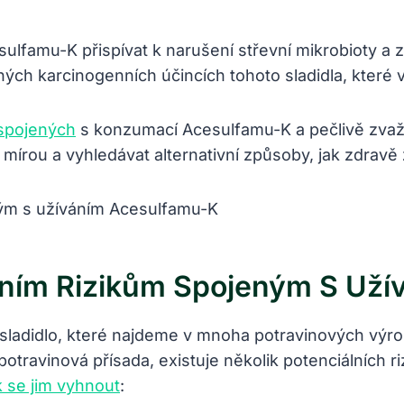
mu-K přispívat k narušení střevní mikrobioty a zvý
ch karcinogenních účincích tohoto sladidla, které 
 spojených
s konzumací Acesulfamu-K a pečlivě zvažo
írou a vyhledávat alternativní způsoby, jak zdravě
lním Rizikům Spojeným S Už
sladidlo, které najdeme v mnoha potravinových výrob
potravinová přísada, existuje několik potenciálních r
k se jim vyhnout
: