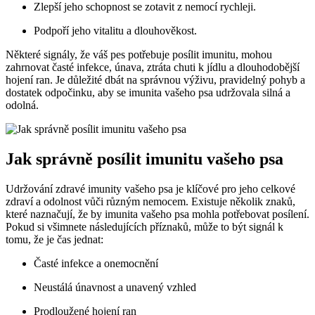
Zlepší jeho schopnost se zotavit z nemocí rychleji.
Podpoří jeho vitalitu a dlouhověkost.
Některé signály, že váš pes potřebuje posílit imunitu, mohou
zahrnovat časté infekce, únava, ztráta chuti k jídlu a dlouhodobější
hojení ran. Je důležité dbát na správnou výživu, pravidelný pohyb a
dostatek odpočinku, aby se imunita vašeho psa udržovala silná a
odolná.
Jak správně posílit imunitu vašeho psa
Udržování zdravé imunity vašeho psa je klíčové pro jeho celkové
zdraví a odolnost vůči různým nemocem. Existuje několik znaků,
které naznačují, že by imunita vašeho psa mohla potřebovat posílení.
Pokud si všimnete následujících příznaků, může to být signál k
tomu, že je čas jednat:
Časté infekce a onemocnění
Neustálá únavnost a unavený vzhled
Prodloužené hojení ran