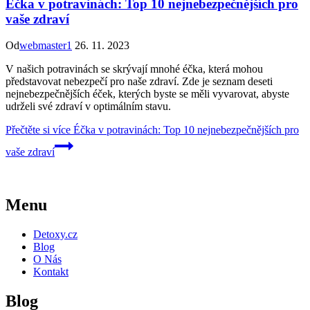
Éčka v potravinách: Top 10 nejnebezpečnějších pro
vaše zdraví
Od
webmaster1
26. 11. 2023
V našich potravinách se skrývají mnohé éčka, která mohou
představovat nebezpečí pro naše zdraví. Zde je seznam deseti
nejnebezpečnějších éček, kterých byste se měli vyvarovat, abyste
udrželi své zdraví v optimálním stavu.
Přečtěte si více
Éčka v potravinách: Top 10 nejnebezpečnějších pro
vaše zdraví
Menu
Detoxy.cz
Blog
O Nás
Kontakt
Blog