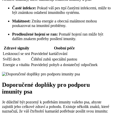
Časté infekce:
Pokud váš pes trpí častými infekcemi, může to
být známkou oslabení imunitního systému.
Malátnost:
Ztráta energie a obecná malátnost mohou
poukazovat na imunitní problémy.
Prodloužené hojení se ran:
Pomalé hojení ran může být
dalším znakem potřeby posílení imunity.
Zdravé signály
Osobní péče
Lesknoucí se srst
Pravidelné kartáčování
Svěží dech
Čištění zubů speciální pastou
Energie a vitalita
Pravidelný pohyb a dostatečný odpočinek
Doporučené doplňky pro podporu
imunity psa
Je důležité být pozorný k potřebám imunity vašeho psa, abyste
zajistili jeho celkové zdraví a pohodu. Existuje několik znaků, které
naznačují, že váš čtyřnohý kamarád potřebuje posílit svou imunitu: