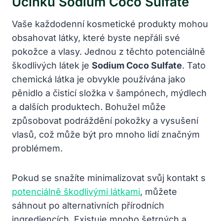
Účinků Sodium Coco Sulfate
Vaše každodenní kosmetické produkty mohou
obsahovat látky, které byste nepřáli své
pokožce a vlasy. Jednou z těchto potenciálně
škodlivých látek je
Sodium Coco Sulfate
. Tato
chemická látka je obvykle používána jako
pěnidlo a čisticí složka v šampónech, mýdlech
a dalších produktech. Bohužel může
způsobovat podráždění pokožky a vysušení
vlasů, což může být pro mnoho lidí značným
problémem.
Pokud se snažíte minimalizovat svůj kontakt s
potenciálně škodlivými látkami
, můžete
sáhnout po alternativních přírodních
ingrediencích. Existuje mnoho šetrných a