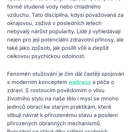
formě studené vody nebo chladného
vzduchu. Tato disciplína, kdysi považovaná za
okrajovou, zažívá v posledních letech
nebývalý nárůst popularity. Lidé ji vyhledávají
nejen pro její potenciální zdravotní přínosy, ale
také jako způsob, jak posílit vůli a zlepšit
celkovou psychickou odolnost.
Fenomén otužování je čím dál častěji spojován
s moderním konceptem
wellness
a péče o
zdraví. S rostoucím povědomím o vlivu
životního stylu na naše tělo i mysl se mnoho
jedinců obrací ke starým praktikám, které
slibují návrat k přirozenému stavu a posílení
přirozených obranných mechanismů.
Populární se stává díky sdílení osobních