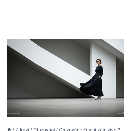
/
Zdraví
/
Otužování
/
Otužování: Změní vám život?