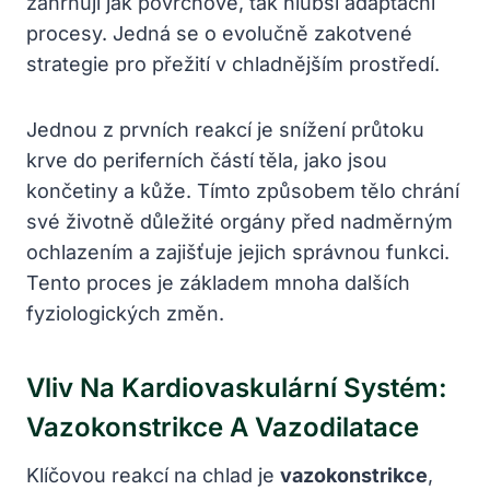
zahrnují jak povrchové, tak hlubší adaptační
procesy. Jedná se o evolučně zakotvené
strategie pro přežití v chladnějším prostředí.
Jednou z prvních reakcí je snížení průtoku
krve do periferních částí těla, jako jsou
končetiny a kůže. Tímto způsobem tělo chrání
své životně důležité orgány před nadměrným
ochlazením a zajišťuje jejich správnou funkci.
Tento proces je základem mnoha dalších
fyziologických změn.
Vliv Na Kardiovaskulární Systém:
Vazokonstrikce A Vazodilatace
Klíčovou reakcí na chlad je
vazokonstrikce
,