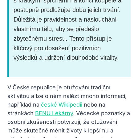
s krátkými sprchami na konci koupele a
postupně prodlužujte dobu jejich trvání.
Důležitá je pravidelnost a naslouchání
vlastnímu tělu, aby se předešlo
zbytečnému stresu. Tento přístup je
klíčový pro dosažení pozitivních
výsledků a udržení dlouhodobé vitality.
V České republice je otužování tradiční
aktivitou a lze o něm nalézt mnoho informací,
například na
české Wikipedii
nebo na
stránkách
BENU Lékárny
. Vědecké poznatky a
osobní zkušenosti potvrzují, že otužování
může skutečně měnit životy k lepšímu a