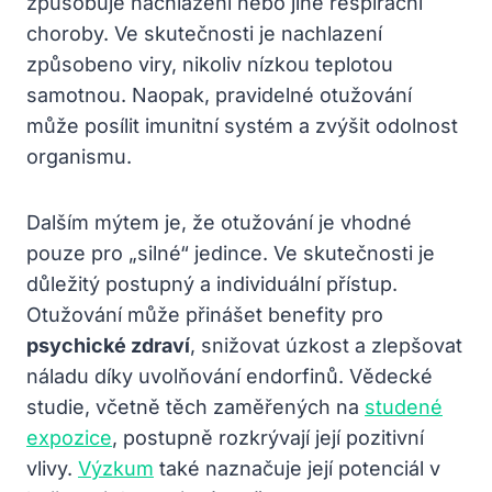
způsobuje nachlazení nebo jiné respirační
choroby. Ve skutečnosti je nachlazení
způsobeno viry, nikoliv nízkou teplotou
samotnou. Naopak, pravidelné otužování
může posílit imunitní systém a zvýšit odolnost
organismu.
Dalším mýtem je, že otužování je vhodné
pouze pro „silné“ jedince. Ve skutečnosti je
důležitý postupný a individuální přístup.
Otužování může přinášet benefity pro
psychické zdraví
, snižovat úzkost a zlepšovat
náladu díky uvolňování endorfinů. Vědecké
studie, včetně těch zaměřených na
studené
expozice
, postupně rozkrývají její pozitivní
vlivy.
Výzkum
také naznačuje její potenciál v