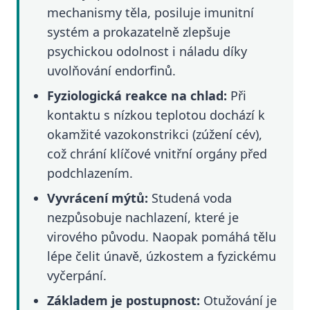
mechanismy těla, posiluje imunitní
systém a prokazatelně zlepšuje
psychickou odolnost i náladu díky
uvolňování endorfinů.
Fyziologická reakce na chlad:
Při
kontaktu s nízkou teplotou dochází k
okamžité vazokonstrikci (zúžení cév),
což chrání klíčové vnitřní orgány před
podchlazením.
Vyvrácení mýtů:
Studená voda
nezpůsobuje nachlazení, které je
virového původu. Naopak pomáhá tělu
lépe čelit únavě, úzkostem a fyzickému
vyčerpání.
Základem je postupnost:
Otužování je