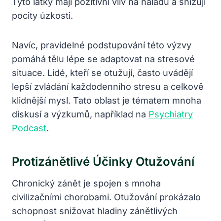
Tyto látky mají pozitivní vliv na náladu a snižují
pocity úzkosti.
Navíc, pravidelné podstupování této výzvy
pomáhá tělu lépe se adaptovat na stresové
situace. Lidé, kteří se otužují, často uvádějí
lepší zvládání každodenního stresu a celkově
klidnější mysl. Tato oblast je tématem mnoha
diskusí a výzkumů, například na
Psychiatry
Podcast
.
Protizánětlivé Účinky Otužování
Chronický zánět je spojen s mnoha
civilizačními chorobami. Otužování prokázalo
schopnost snižovat hladiny zánětlivých