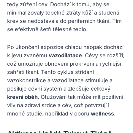
tedy zúžení cév. Dochází k tomu, aby se
minimalizovaly tepelné ztráty kůží a studená
krev se nedostávala do periferních tkání. Tím
se efektivně šetří tělesné teplo.
Po ukončení expozice chladu naopak dochází
k jevu zvanému
vazodilatace
. Cévy se rozšíří,
což umožňuje obnovení prokrvení a rychlejší
zahřátí tkání. Tento cyklus střídání
vazokonstrikce a vazodilatace stimuluje a
posiluje cévní systém a zlepšuje celkový
krevní oběh
. Otužování tak může mít pozitivní
vliv na zdraví srdce a cév, což potvrzují i
mnohé studie, například v oboru
wellness
.