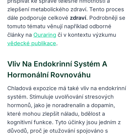
přispívat ke správě tělesné hmotnosti a
zlepšení metabolického zdraví. Tento proces
dále podporuje celkové
zdraví
. Podrobněji se
tomuto tématu věnují například odborné
články na
Ouraring
či v kontextu výzkumu
vědecké publikace
.
Vliv Na Endokrinní Systém A
Hormonální Rovnováhu
Chladová expozice má také vliv na endokrinní
systém. Stimuluje uvolňování stresových
hormonů, jako je noradrenalin a dopamin,
které mohou zlepšit náladu, bdělost a
kognitivní funkce. Tyto účinky jsou jedním z
důvodů, proč je otužování spojováno s