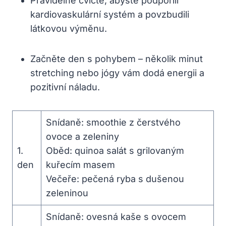
Pravidelně cvičte, abyste podpořili
kardiovaskulární systém a povzbudili
látkovou výměnu.
Začněte den s pohybem – několik minut
stretching nebo jógy vám dodá energii a
pozitivní náladu.
Snídaně: smoothie z čerstvého
ovoce a zeleniny
1.
Oběd: quinoa salát s grilovaným
den
kuřecím masem
Večeře: pečená ryba s dušenou
zeleninou
Snídaně: ovesná kaše s ovocem