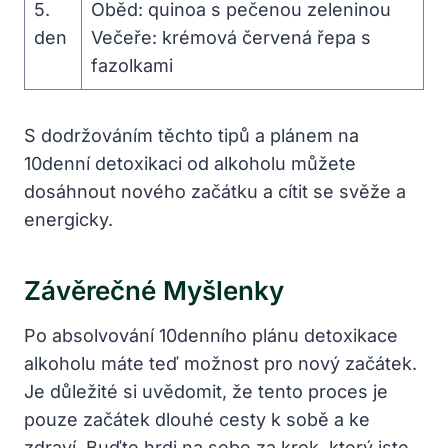
5.
Oběd: quinoa s pečenou zeleninou
den
Večeře: krémová červená řepa s
fazolkami
S dodržováním těchto tipů a plánem na
10denní detoxikaci od alkoholu můžete
dosáhnout nového začátku a cítit se svěže a
energicky.
Závěrečné Myšlenky
Po absolvování 10denního plánu detoxikace
alkoholu máte teď možnost pro nový začátek.
Je důležité si uvědomit, že tento proces je
pouze začátek dlouhé cesty k sobě a ke
zdraví. Buďte hrdi na sebe za krok, který jste