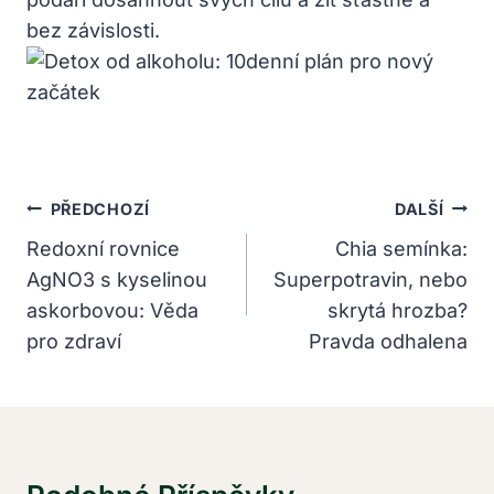
bez závislosti.
Navigace
PŘEDCHOZÍ
DALŠÍ
Pro
Redoxní rovnice
Chia semínka:
AgNO3 s kyselinou
Superpotravin, nebo
Příspěvek
askorbovou: Věda
skrytá hrozba?
pro zdraví
Pravda odhalena