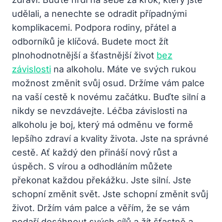
udělali, a nenechte se odradit případnými
komplikacemi. Podpora rodiny, přátel a
odborníků je klíčová. Budete moct žít
plnohodnotnější a šťastnější život
bez
závislosti
na alkoholu. Máte ve svých rukou
možnost změnit svůj osud. Držíme vám palce
na vaší cestě k novému začátku. Buďte silní a
nikdy se nevzdávejte. Léčba závislosti na
alkoholu je boj, který má odměnu ve formě
lepšího zdraví a kvality života. Jste na správné
cestě. Ať každý den přináší nový růst a
úspěch. S vírou a odhodláním můžete
překonat každou překážku. Jste silní. Jste
schopní změnit svět. Jste schopní změnit svůj
život. Držím vám palce a věřím, že se vám
podaří dosáhnout svých cílů a žít šťastně a