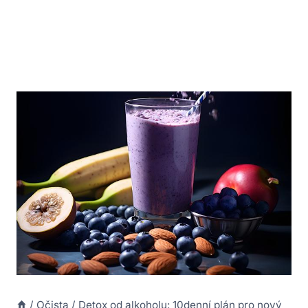
/
Očista
/
Detox od alkoholu: 10denní plán pro nový