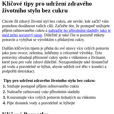
Klíčové tipy pro udržení zdravého
životního stylu bez cukru
Chcete žít zdravý životní styl bez cukru, ale nevíte, kde začít? vám
pomohou dosáhnout vašich cílů. Začněte tím, že postupně snižujete
příjem rafinovaného cukru a
nahraďte ho přírodními sladidly jako je
med nebo javorový sirup
. Důležité je také číst si pozorně etikety
potravin a vyhýbat se výrobkům s přidanými cukry.
Dalším klíčovým tipem je přidat do své stravy více celých potravin
jako jsou ovoce, zelenina, luštěniny a celozrnné výrobky. Tyto
potraviny obsahují přirozené cukry spolu s vlákninou a živinami,
které jsou pro vaše zdraví důležité. Nezapomínejte také dostatečně
pít vodu a pravidelně se hýbat, abyste udrželi své tělo v kondici a
podpořili detoxikaci.
Tipy pro udržení zdravého životního stylu bez cukru:
1.
Snižujte postupně příjem rafinovaného cukru
2.
Nahraďte rafinovaný cukr přírodními sladidly
3.
Konzumujte více celých potravin bohatých na vlákninu
4.
Pijte dostatek vody a pravidelně se hýbejte