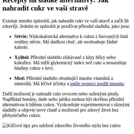
Recepty na sladké alternativy: Jak
nahradit cukr ve vaší stravě
Existuje mnoho způsobů, jak nahradit cukr ve vaší stravě a začít žít
zdravěji. Jedním ze způsobů je používat přírodní sladidla, jako jsou:
Stévie:
Nízkokalorická alternativa k cukru z lisovaných listů
rostliny stévie. Má sladkou chuť, ale neobsahuje žádné
kalorie.
Xylitol:
Přírodní sladidlo získávané z kůry břízy nebo
kukuřice. Má nižší glykemický index než cukr a nenarušuje
hladiny cukru v krvi.
Med:
Přírodní sladidlo obsahující mnoho vitamínů a
minerálů. Má léčivé účinky a
může pomoci posílit imunitu
.
Další možností je nahradit cukr ovocem nebo sušenými plody.
Například banány, datle nebo jablka mohou být skvělou přírodní
alternativou k bílému cukru. Vyzkoušejte experimentovat s různými
sladidly a objevte nové chutě a možnosti pro zdravý život bez
přebytečného cukru.