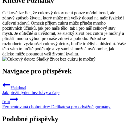
Klíčové Poznatky
Celkově lze říci, že cukrový detox není pouze módní trend, ale
zdravý způsob života, který může mít velký dopad na naše fyzické i
duševní zdraví. Omezit příjem cukru může přinést mnoho
pozitivních účinků, jak pro naše tělo, tak i pro náš celkový stav
mysli. Je důležité si uvědomit, že sladký život bez cukru je možný a
přináší mnoho výhod pro naše zdraví a pohodu. Pokud se
rozhodnete vyzkoušet cukrový detox, buďte trpěliví a důslední. Vaše
tělo vám to určitě poděkuje a vy sami si možná uvědomíte, jak
daleko může posunout vaši životní kvalitu.
Navigace pro příspěvek
Předchozí
Jak přežít týden bez kávy a čaje
Další
Fermentovaná chobotnice: Delikatesa pro odvážné gurmány
Podobné příspěvky