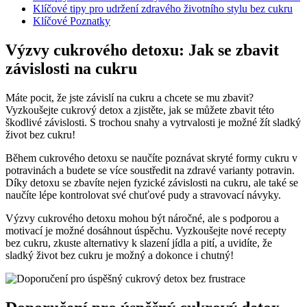
Klíčové tipy pro udržení zdravého životního stylu bez cukru
Klíčové Poznatky
Výzvy cukrového detoxu: Jak se zbavit
závislosti na cukru
Máte pocit, že jste závislí na cukru a chcete se mu zbavit?
Vyzkoušejte cukrový detox a zjistěte, jak se můžete zbavit této
škodlivé závislosti. S trochou snahy a vytrvalosti je možné žít sladký
život bez cukru!
Během cukrového detoxu se naučíte poznávat skryté formy cukru v
potravinách a budete se více soustředit na zdravé varianty potravin.
Díky detoxu se zbavíte nejen fyzické závislosti na cukru, ale také se
naučíte lépe kontrolovat své chuťové pudy a stravovací návyky.
Výzvy cukrového detoxu mohou být náročné, ale s podporou a
motivací je možné dosáhnout úspěchu. Vyzkoušejte nové recepty
bez cukru, zkuste alternativy k slazení jídla a pití, a uvidíte, že
sladký život bez cukru je možný a dokonce i chutný!