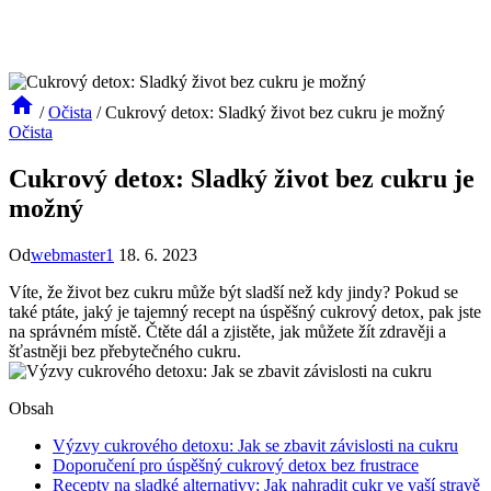
/
Očista
/
Cukrový detox: Sladký život bez cukru je možný
Očista
Cukrový detox: Sladký život bez cukru je
možný
Od
webmaster1
18. 6. 2023
Víte, že život bez cukru může být sladší než kdy jindy? Pokud se
také ptáte, jaký je tajemný recept na úspěšný cukrový detox, pak jste
na správném místě. Čtěte dál a zjistěte, jak můžete žít zdravěji a
šťastněji bez přebytečného cukru.
Obsah
Výzvy cukrového detoxu: Jak se zbavit závislosti na cukru
Doporučení pro úspěšný cukrový detox bez frustrace
Recepty na sladké alternativy: Jak nahradit cukr ve vaší stravě