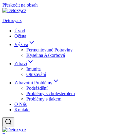
Přeskočit na obsah
Detoxy.cz
Úvod
Očista
Výživa
Fermentované Potraviny
Kyselina Askorbová
Zdraví
Imunita
Otužování
Zdravotní Problémy
Podráždění
Problémy s cholesterolem
Problémy s tlakem
O Nás
Kontakt