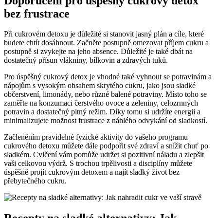
Doporučení pro úspěšný cukrový detox
bez frustrace
Při cukrovém detoxu je důležité si stanovit jasný plán a cíle, které
budete chtít dosáhnout. Začněte postupně omezovat příjem cukru a
postupně si zvykejte na jeho absence. Důležité je také dbát na
dostatečný přísun vlákniny, bílkovin a zdravých tuků.
Pro úspěšný cukrový detox je vhodné také vyhnout se potravinám a
nápojům s vysokým obsahem skrytého cukru, jako jsou sladké
občerstvení, limonády, nebo různé balené potraviny. Místo toho se
zaměřte na konzumaci čerstvého ovoce a zeleniny, celozrnných
potravin a dostatečný pitný režim. Díky tomu si udržíte energii a
minimalizujete možnost frustrace z náhlého odvykání od sladkostí.
Začleněním pravidelné fyzické aktivity do vašeho programu
cukrového detoxu můžete dále podpořit své zdraví a snížit chuť po
sladkém. Cvičení vám pomůže udržet si pozitivní náladu a zlepšit
vaši celkovou výdrž. S trochou trpělivosti a disciplíny můžete
úspěšně projít cukrovým detoxem a najít sladký život bez
přebytečného cukru.