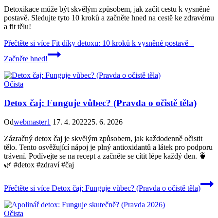
Detoxikace může být skvělým způsobem, jak začít cestu k vysněné
postavě. Sledujte tyto 10 kroků a začněte hned na cestě ke zdravému
a fit tělu!
Přečtěte si více
Fit díky detoxu: 10 kroků k vysněné postavě –
Začněte hned!
Očista
Detox čaj: Funguje vůbec? (Pravda o očistě těla)
Od
webmaster1
17. 4. 2022
25. 6. 2026
Zázračný detox čaj je skvělým způsobem, jak každodenně očistit
tělo. Tento osvěžující nápoj je plný antioxidantů a látek pro podporu
trávení. Podívejte se na recept a začněte se cítit lépe každý den. 🍵
🌿 #detox #zdraví #čaj
Přečtěte si více
Detox čaj: Funguje vůbec? (Pravda o očistě těla)
Očista