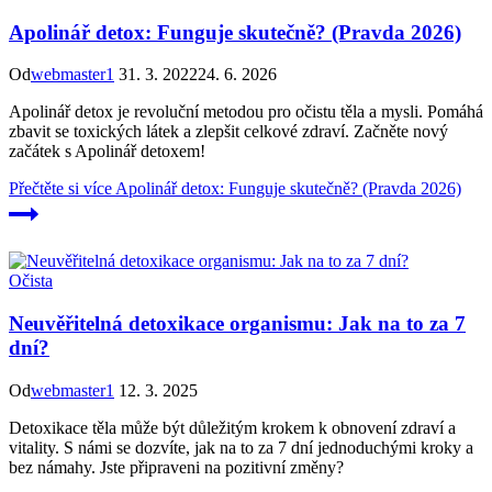
Apolinář detox: Funguje skutečně? (Pravda 2026)
Od
webmaster1
31. 3. 2022
24. 6. 2026
Apolinář detox je revoluční metodou pro očistu těla a mysli. Pomáhá
zbavit se toxických látek a zlepšit celkové zdraví. Začněte nový
začátek s Apolinář detoxem!
Přečtěte si více
Apolinář detox: Funguje skutečně? (Pravda 2026)
Očista
Neuvěřitelná detoxikace organismu: Jak na to za 7
dní?
Od
webmaster1
12. 3. 2025
Detoxikace těla může být důležitým krokem k obnovení zdraví a
vitality. S námi se dozvíte, jak na to za 7 dní jednoduchými kroky a
bez námahy. Jste připraveni na pozitivní změny?