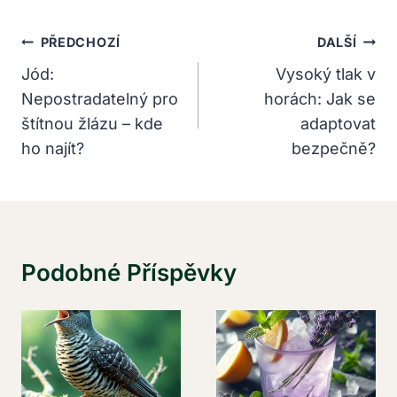
Navigace
PŘEDCHOZÍ
DALŠÍ
Pro
Jód:
Vysoký tlak v
Nepostradatelný pro
horách: Jak se
Příspěvek
štítnou žlázu – kde
adaptovat
ho najít?
bezpečně?
Podobné Příspěvky