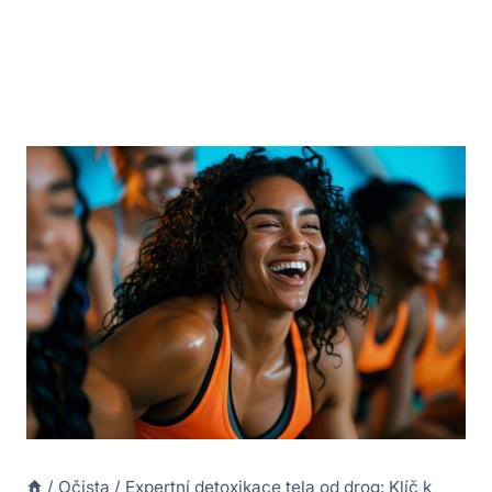
/
Očista
/
Expertní detoxikace tela od drog: Klíč k