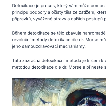
Detoxikace je proces, který vám může pomoci d
principu podpory a očisty těla ze zatížení, kt
přípravků, vyvážené stravy a dalších postupů p
Během detoxikace se tělo zbavuje nahromaděn
revoluční metody detoxikace dle dr. Morse můžet
jeho samouzdravovací mechanismy.
Tato zázračná detoxikační metoda je klíčem k 
metodou detoxikace dle dr. Morse a přineste 