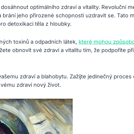
osáhnout optimálního zdraví a vitality. Revoluční m
erá brání jeho přirozené schopnosti uzdravit se. Tato
ro detoxikaci těla z hloubky.
ých toxinů a odpadních látek,
které mohou způsobo
e obnovit své zdraví a vitalitu tím, že podpoříte při
vašemu zdraví a blahobytu. Zažijte jedinečný proces 
svému zdraví nový život.