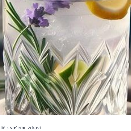
líč k vašemu zdraví