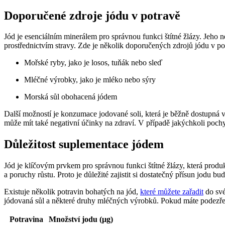
Doporučené zdroje jódu v potravě
Jód je esenciálním minerálem ⁤pro správnou funkci štítné žlázy. Jeho
prostřednictvím stravy. ⁤Zde je několik doporučených zdrojů jódu v po
Mořské ryby, jako‌ je losos, tuňák nebo sleď
Mléčné výrobky, jako ⁢je mléko nebo sýry
Morská sůl obohacená ​jódem
Další možností‍ je konzumace jodované soli,⁣ která je běžně dostupná v
může mít také⁢ negativní účinky na zdraví. V případě jakýchkoli poch
Důležitost suplementace jódem
Jód je klíčovým prvkem pro správnou⁢ funkci štítné žlázy, ‌která pro
a poruchy růstu. Proto je důležité zajistit si dostatečný přísun jodu 
Existuje několik ⁢potravin bohatých na jód,
které můžete zařadit
do své 
jódovaná sůl a některé druhy ⁢mléčných ⁢výrobků. Pokud máte podezřen
Potravina
Množství jodu (µg)