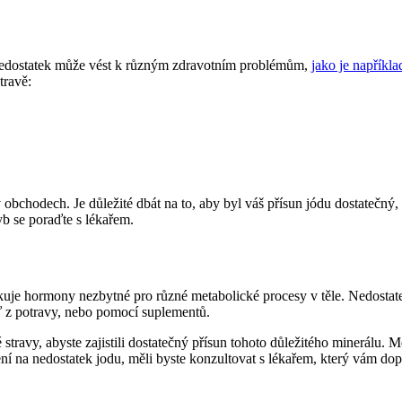
 ‍nedostatek může vést k různým zdravotním problémům,‌
jako je napříkl
travě:
 obchodech. Je důležité ⁣dbát na to, aby byl váš ⁢přísun jódu dostatečn
yb se poraďte s lékařem.
dukuje hormony nezbytné pro různé metabolické procesy v‌ těle. Nedosta
buď z potravy, nebo pomocí suplementů.
stravy, abyste zajistili dostatečný přísun tohoto důležitého minerálu. Me
í na nedostatek jodu, měli byste konzultovat s lékařem, který vám dopo