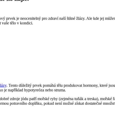
čový prvek je neocenitelný pro zdraví naší štítné žlázy. Ale kde jej můž
vaše​ tělo v kondici.
lázy
. Tento důležitý prvek pomáhá tělu produkovat hormony, které jsou
o ⁢je například hypotyreóza nebo⁣ struma.
 dobré zdroje jódu patří mořské ryby (zejména tuňák a treska), mořské ‍ř
formou potravního doplňku, pokud není možné získat dostatečné množství