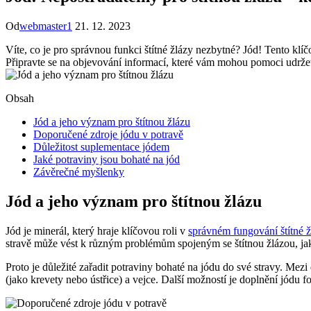
Od
webmaster1
21. 12. 2023
Víte, co je pro správnou funkci štítné žlázy nezbytné?‍ Jód! ‍Tento klí
Připravte se na objevování informací, které vám mohou pomoci udržet 
Obsah
Jód a jeho význam⁣ pro štítnou žlázu
Doporučené zdroje jódu v potravě
Důležitost suplementace jódem
Jaké potraviny jsou bohaté na jód
Závěrečné​ myšlenky
Jód a jeho význam⁣ pro štítnou žlázu
Jód je minerál, který hraje klíčovou roli⁢ v
správném fungování štítné ž
stravě může vést k různým ⁤problémům spojeným se štítnou žlázou, jak
Proto je důležité zařadit potraviny bohaté na⁢ jódu do své stravy. Mezi
(jako krevety nebo ústřice) a vejce. Další možností je doplnění jódu 