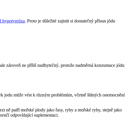
ad hypotyreóza
. Proto je⁢ důležité zajistit ‌si dostatečný ‍přísun jódu
ý, ale zároveň ‍ne příliš ​nadbytečný, protože nadměrná konzumace jódu
tek ⁢jodu může vést k různým problémům, včetně ​štítných ⁤onemocnění
zi ně patří mořské plody⁢ jako řasy,​ ryby a mořské ryby, stejně jako
ručí ⁢odpovídající suplementaci.