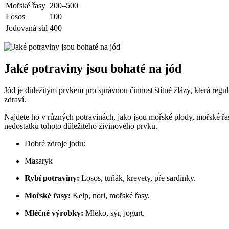
Mořské řasy
200–500
Losos
100
Jodovaná sůl
400
Jaké potraviny jsou bohaté na jód
Jód je důležitým prvkem pro správnou⁢ činnost štítné žlázy, která regu
zdraví.
Najdete ho v různých potravinách, jako jsou mořské plody, mořské řasy
nedostatku tohoto ⁢důležitého živinového prvku.
Dobré zdroje jodu:
Masaryk
Rybí potraviny:
Losos, tuňák, krevety, pře sardinky.
Mořské ​řasy:
Kelp, nori, mořské řasy.
Mléčné výrobky:
Mléko, sýr, jogurt.