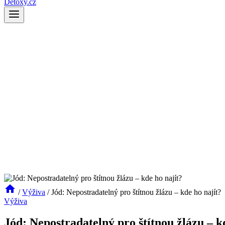
Detoxy.cz
/
Výživa
/
Jód: Nepostradatelný pro štítnou žlázu – kde ho najít?
Výživa
Jód: Nepostradatelný pro štítnou žlázu – k