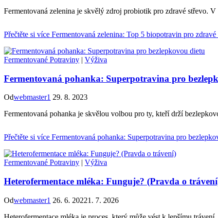
Fermentovaná zelenina je skvělý zdroj probiotik pro zdravé střevo. V
Přečtěte si více
Fermentovaná zelenina: Top 5 biopotravin pro zdravé 
Fermentované Potraviny
|
Výživa
Fermentovaná pohanka: Superpotravina pro bezlepk
Od
webmaster1
29. 8. 2023
Fermentovaná pohanka je skvělou volbou pro ty, kteří drží bezlepkovou
Přečtěte si více
Fermentovaná pohanka: Superpotravina pro bezlepkov
Fermentované Potraviny
|
Výživa
Heterofermentace mléka: Funguje? (Pravda o trávení
Od
webmaster1
26. 6. 2022
1. 7. 2026
Heterofermentace mléka je proces, který může vést k lepšímu trávení. 