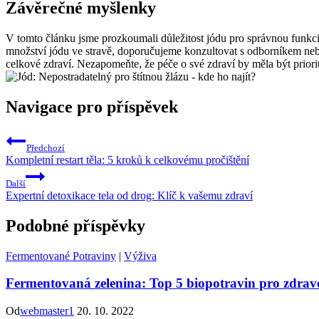
Závěrečné​ myšlenky
V tomto článku jsme prozkoumali‍ důležitost jódu pro správnou funkci ští
množství jódu ve stravě, doporučujeme konzultovat‌ s odborníkem‍ neb
celkové ⁢zdraví. ‌Nezapomeňte, že péče o své zdraví by měla být prio
Navigace pro příspěvek
Předchozí
Kompletní restart těla: 5 kroků k celkovému pročištění
Další
Expertní detoxikace tela od drog: Klíč k vašemu zdraví
Podobné příspěvky
Fermentované Potraviny
|
Výživa
Fermentovaná zelenina: Top 5 biopotravin pro zdravé
Od
webmaster1
20. 10. 2022