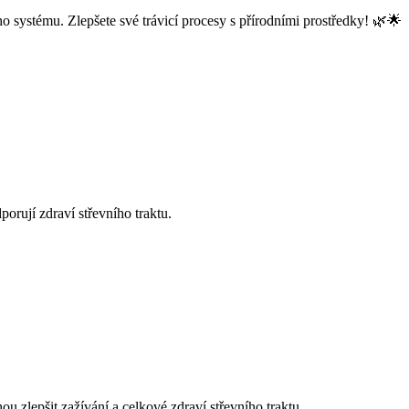
o systému. Zlepšete své trávicí procesy s přírodními prostředky! 🌿🌟
orují zdraví střevního traktu.
u zlepšit zažívání a celkové zdraví střevního traktu.