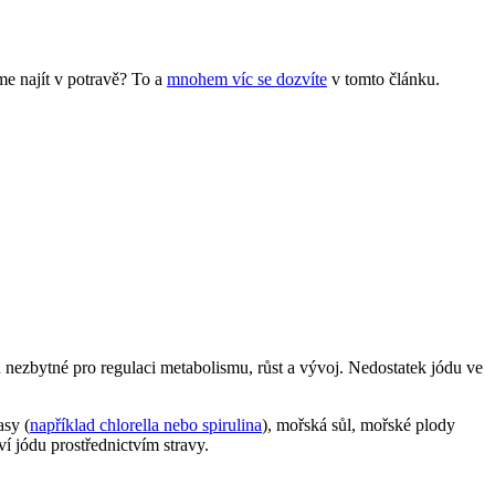
eme najít v potravě? To a
mnohem víc se dozvíte
v tomto článku.
 nezbytné pro‍ regulaci metabolismu, růst a vývoj. Nedostatek jódu ve
asy (
například chlorella nebo spirulina
), mořská sůl, mořské plody
 jódu ​prostřednictvím stravy.