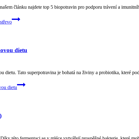
 našem článku najdete top 5 biopotravin pro podporu trávení a imunitníh
střevo
ovou dietu
 dietu. Tato superpotravina je bohatá na živiny a probiotika, které podp
ou dietu
)
Díky této fermentaci se v mléce vytvářejí prospěšné bakterie, které moho