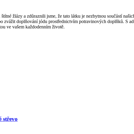
tné žlázy a zdůraznili⁤ jsme,⁤ že tato látku je nezbytnou součástí našich
o zvážit doplňování jódu prostřednictvím potravinových doplňků. S adekv
ritou ve vašem každodenním životě.
 střevo