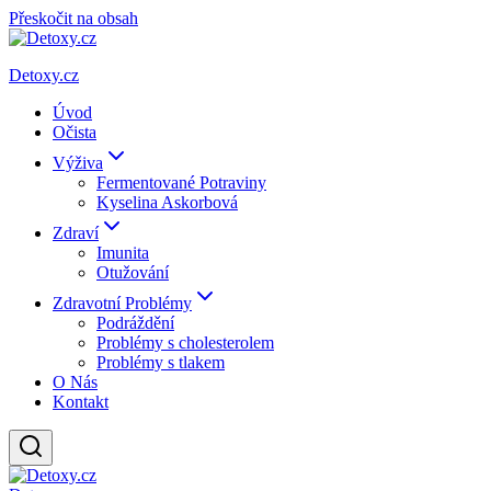
Přeskočit na obsah
Detoxy.cz
Úvod
Očista
Výživa
Fermentované Potraviny
Kyselina Askorbová
Zdraví
Imunita
Otužování
Zdravotní Problémy
Podráždění
Problémy s cholesterolem
Problémy s tlakem
O Nás
Kontakt