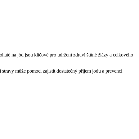
haté na jód jsou​ klíčové pro udržení zdraví štítné žlázy‌ a celkového
stravy může ‍pomoci zajistit dostatečný příjem jodu ⁤a prevenci