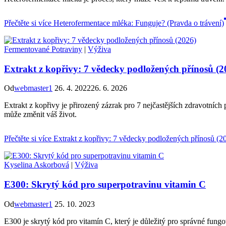
Přečtěte si více
Heterofermentace mléka: Funguje? (Pravda o trávení)
Fermentované Potraviny
|
Výživa
Extrakt z kopřivy: 7 vědecky podložených přínosů (2
Od
webmaster1
26. 4. 2022
26. 6. 2026
Extrakt z kopřivy je přirozený zázrak pro 7 nejčastějších zdravotních
může změnit váš život.
Přečtěte si více
Extrakt z kopřivy: 7 vědecky podložených přínosů (2
Kyselina Askorbová
|
Výživa
E300: Skrytý kód pro superpotravinu vitamin C
Od
webmaster1
25. 10. 2023
E300 je skrytý kód pro vitamín C, který je důležitý pro správné fungo