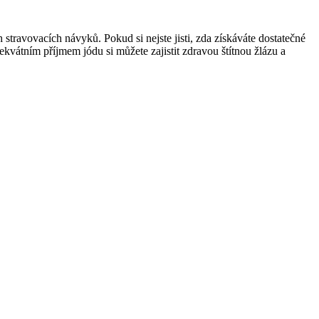
 stravovacích návyků. Pokud ‍si nejste jisti, zda ​získáváte dostatečné
átním příjmem⁢ jódu si můžete zajistit zdravou ⁤štítnou žlázu a