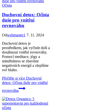
Očista
Duchovní detox: Očista
duše pro vnitřní
rovnováhu
Od
webmaster1
7. 11. 2024
Duchovní detox je
prostředkem, jak vyčistit duši a
dosáhnout vnitřní rovnováhy.
Pomocí meditace, jógy a
mindfulness se zbavíme
negativních energií a zlepšíme
své blaho.
Přečtěte si více
Duchovní
detox: Očista duše pro vnitřní
rovnováhu