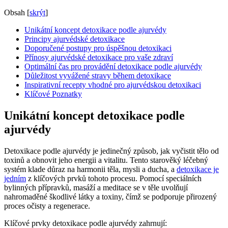
Obsah
[
skrýt
]
Unikátní koncept detoxikace podle ajurvédy
Principy ajurvédské detoxikace
Doporučené postupy pro úspěšnou detoxikaci
Přínosy ajurvédské detoxikace pro vaše zdraví
Optimální čas pro provádění detoxikace podle ajurvédy
Důležitost vyvážené stravy během detoxikace
Inspirativní recepty vhodné pro ajurvédskou detoxikaci
Klíčové Poznatky
Unikátní koncept detoxikace podle
ajurvédy
Detoxikace podle ajurvédy je jedinečný způsob, jak vyčistit tělo od
toxinů a obnovit jeho energii a vitalitu. Tento starověký léčebný
systém klade důraz na harmonii těla, mysli a ducha, a
detoxikace je
jedním
z klíčových prvků tohoto procesu. Pomocí speciálních
bylinných přípravků, masáží a meditace se v těle uvolňují
nahromaděné škodlivé látky a toxiny, čímž se podporuje přirozený
proces očisty a regenerace.
Klíčové prvky detoxikace podle ajurvédy zahrnují: