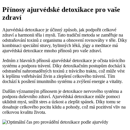
Přínosy ajurvédské detoxikace pro vaše
zdraví
Ajurvédská detoxikace je účinný způsob, jak podpořit celkové
zdraví a harmonii těla i mysli. Tato tradiční metoda se zaměřuje na
odstraňování toxinů z organismu a obnovení rovnováhy v těle. Díky
kombinaci speciální stravy, bylinných léků, jógy a meditace má
ajurvédská detoxikace mnoho přínosů pro vaše zdraví.
Jedním z hlavních přínosů ajurvédské detoxikace je očista trávicího
systému a podpora trávení. Díky detoxikačním postupům dochází k
odstranění nahromaděných toxinů z trávicího traktu, což může vést
k lepšímu vstřebávání živin a zlepšení celkového trávení. Tím
dochází k posílení imunitního systému a zvýšení energie a vitality.
Dalším významným přínosem je detoxikace nervového systému a
podpora duševního zdraví. Ajurvédská detoxikace může pomoci
uklidnit mysl, snížit stres a úzkost a zlepšit spánek. Díky tomu se
dosahuje celkového pocitu klidu a pohody, což má pozitivní vliv na
celkovou kvalitu života.