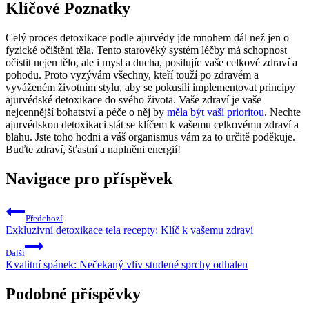
Klíčové Poznatky
Celý proces detoxikace podle ajurvédy jde mnohem dál než jen o
fyzické očištění těla. Tento starověký systém léčby má schopnost
očistit nejen tělo, ale i mysl a ducha, posilujíc vaše celkové zdraví a
pohodu. Proto vyzývám všechny, kteří touží po zdravém a
vyváženém životním stylu, aby se pokusili implementovat principy
ajurvédské detoxikace do svého života. Vaše zdraví je vaše
nejcennější bohatství a péče o něj by
měla být vaší prioritou
. Nechte
ajurvédskou detoxikaci stát se klíčem k vašemu celkovému zdraví a
blahu. Jste toho hodni a váš organismus vám za to určitě poděkuje.
Buďte zdraví, šťastní a naplněni energií!
Navigace pro příspěvek
Předchozí
Exkluzivní detoxikace tela recepty: Klíč k vašemu zdraví
Další
Kvalitní spánek: Nečekaný vliv studené sprchy odhalen
Podobné příspěvky