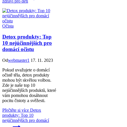
zdraví pro děti
Očista
Detox produkty: Top
10 nejúčinnějších pro
domácí očistu
Od
webmaster1
17. 11. 2023
Pokud uvažujete o domácí
očistě těla, detox produkty
mohou být skvělou volbou.
Zde je naše top 10
nejúčinnějších produktů, které
vám pomohou dosáhnout
pocitu čistoty a svěžesti.
Přečtěte si více
Detox
produkty: Top 10
nejúčinnějších pro domácí