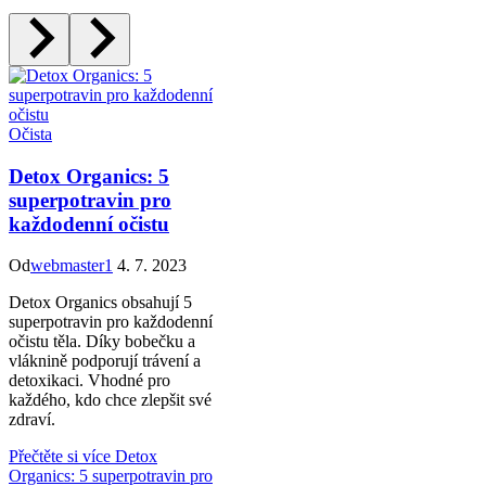
Očista
Detox Organics: 5
superpotravin pro
každodenní očistu
Od
webmaster1
4. 7. 2023
Detox Organics obsahují 5
superpotravin pro každodenní
očistu těla. Díky bobečku a
vláknině podporují trávení a
detoxikaci. Vhodné pro
každého, kdo chce zlepšit své
zdraví.
Přečtěte si více
Detox
Organics: 5 superpotravin pro