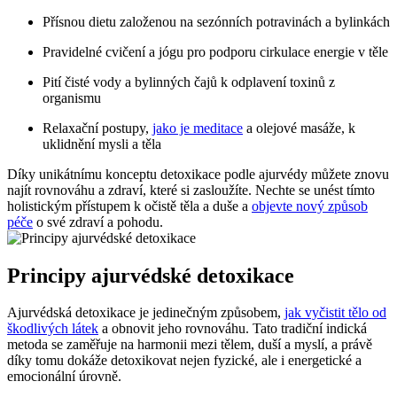
Přísnou dietu založenou na sezónních potravinách a bylinkách
Pravidelné cvičení a jógu pro podporu cirkulace energie v těle
Pití čisté vody a bylinných čajů k odplavení toxinů z
organismu
Relaxační postupy,
jako je meditace
a olejové masáže, k
uklidnění mysli a těla
Díky unikátnímu konceptu detoxikace podle ajurvédy můžete znovu
najít rovnováhu a zdraví, které si zasloužíte. Nechte se unést tímto
holistickým přístupem k očistě těla a duše a
objevte nový způsob
péče
o své zdraví a pohodu.
Principy ajurvédské detoxikace
Ajurvédská detoxikace je jedinečným způsobem,
jak vyčistit tělo od
škodlivých látek
a obnovit jeho rovnováhu. Tato tradiční indická
metoda se zaměřuje na harmonii mezi tělem, duší a myslí, a právě
díky tomu dokáže detoxikovat nejen fyzické, ale i energetické a
emocionální úrovně.