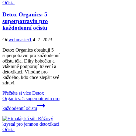
Očista
Detox Organics: 5
superpotravin pro
každodenní očistu
Od
webmaster1
4. 7. 2023
Detox Organics obsahují 5
superpotravin pro každodenní
očistu těla. Díky bobečku a
vláknině podporují trávení a
detoxikaci. Vhodné pro
každého, kdo chce zlepšit své
zdraví.
Přečtěte si více
Detox
Organics: 5 superpotravin pro
každodenní očistu
Očista