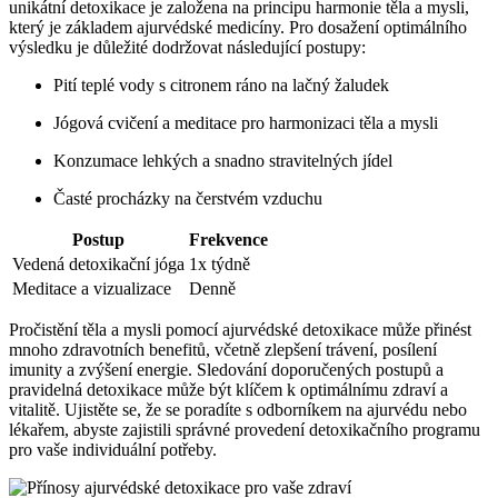
unikátní detoxikace je založena na principu harmonie těla a mysli,
který je základem ajurvédské medicíny. Pro dosažení optimálního
výsledku je důležité dodržovat následující postupy:
Pití teplé vody s citronem ráno na lačný žaludek
Jógová cvičení a meditace pro harmonizaci těla a mysli
Konzumace lehkých a snadno stravitelných jídel
Časté procházky na čerstvém vzduchu
Postup
Frekvence
Vedená detoxikační jóga
1x týdně
Meditace a vizualizace
Denně
Pročistění těla a mysli pomocí ajurvédské detoxikace může přinést
mnoho zdravotních benefitů, včetně zlepšení trávení, posílení
imunity a zvýšení energie. Sledování doporučených postupů a
pravidelná detoxikace může být klíčem k optimálnímu zdraví a
vitalitě. Ujistěte se, že se poradíte s odborníkem na ajurvédu nebo
lékařem, abyste zajistili správné provedení detoxikačního programu
pro vaše individuální potřeby.