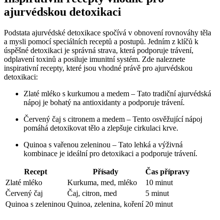
ajurvédskou detoxikaci
Podstata ajurvédské detoxikace spočívá v obnovení rovnováhy těla
a mysli pomocí speciálních receptů a postupů. Jedním z klíčů k
úspěšné detoxikaci je správná strava, která podporuje trávení,
odplavení toxinů a posiluje imunitní systém. Zde naleznete
inspirativní recepty, které jsou vhodné právě pro ajurvédskou
detoxikaci:
Zlaté mléko s kurkumou a medem – Tato tradiční ajurvédská
nápoj je bohatý na antioxidanty a podporuje trávení.
Červený čaj s citronem a medem – Tento osvěžující nápoj
pomáhá detoxikovat tělo a zlepšuje cirkulaci krve.
Quinoa s vařenou zeleninou – Tato lehká a výživná
kombinace je ideální pro detoxikaci a podporuje trávení.
Recept
Přísady
Čas přípravy
Zlaté mléko
Kurkuma, med, mléko
10 minut
Červený čaj
Čaj, citron, med
5 minut
Quinoa s zeleninou
Quinoa, zelenina, koření
20 minut