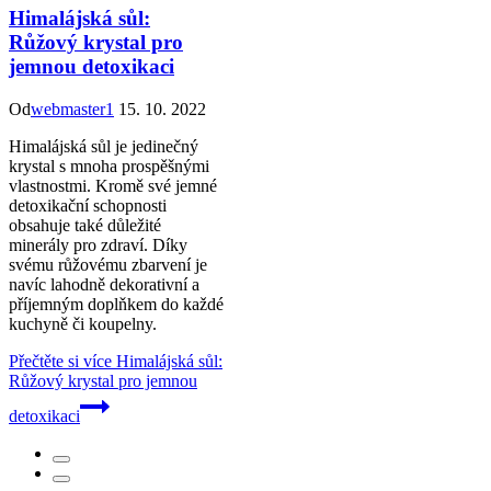
Himalájská sůl:
Růžový krystal pro
jemnou detoxikaci
Od
webmaster1
15. 10. 2022
Himalájská sůl je jedinečný
krystal s mnoha prospěšnými
vlastnostmi. Kromě své jemné
detoxikační schopnosti
obsahuje také důležité
minerály pro zdraví. Díky
svému růžovému zbarvení je
navíc lahodně dekorativní a
příjemným doplňkem do každé
kuchyně či koupelny.
Přečtěte si více
Himalájská sůl:
Růžový krystal pro jemnou
detoxikaci