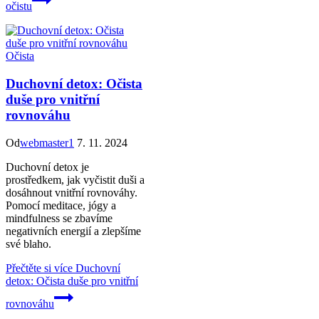
očistu
Očista
Duchovní detox: Očista
duše pro vnitřní
rovnováhu
Od
webmaster1
7. 11. 2024
Duchovní detox je
prostředkem, jak vyčistit duši a
dosáhnout vnitřní rovnováhy.
Pomocí meditace, jógy a
mindfulness se zbavíme
negativních energií a zlepšíme
své blaho.
Přečtěte si více
Duchovní
detox: Očista duše pro vnitřní
rovnováhu