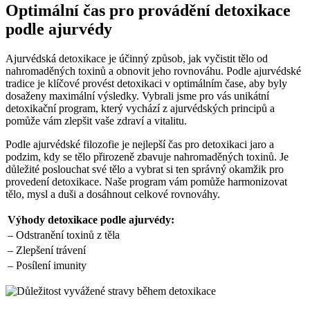
Optimální čas pro provádění detoxikace
podle ajurvédy
Ajurvédská detoxikace je účinný způsob, jak vyčistit tělo od
nahromaděných toxinů a obnovit jeho rovnováhu. Podle ajurvédské
tradice je klíčové provést detoxikaci v optimálním čase, aby byly
dosaženy maximální výsledky. Vybrali jsme pro vás unikátní
detoxikační program, který vychází z ajurvédských principů a
pomůže vám zlepšit vaše zdraví a vitalitu.
Podle ajurvédské filozofie je nejlepší čas pro detoxikaci jaro a
podzim, kdy se tělo přirozeně zbavuje nahromaděných toxinů. Je
důležité poslouchat své tělo a vybrat si ten správný okamžik pro
provedení detoxikace. Naše program vám pomůže harmonizovat
tělo, mysl a duši a dosáhnout celkové rovnováhy.
Výhody detoxikace podle ajurvédy:
– Odstranění toxinů z těla
– Zlepšení trávení
– Posílení imunity