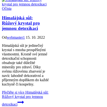
Očista
Himalájská sůl:
Růžový krystal pro
jemnou detoxikaci
Od
webmaster1
15. 10. 2022
Himalájská sůl je jedinečný
krystal s mnoha prospěšnými
vlastnostmi. Kromě své jemné
detoxikační schopnosti
obsahuje také důležité
minerály pro zdraví. Díky
svému růžovému zbarvení je
navíc lahodně dekorativní a
příjemným doplňkem do každé
kuchyně či koupelny.
Přečtěte si více
Himalájská sůl:
Růžový krystal pro jemnou
detoxikaci