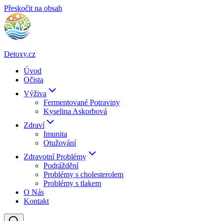
Přeskočit na obsah
Detoxy.cz
Úvod
Očista
Výživa
Fermentované Potraviny
Kyselina Askorbová
Zdraví
Imunita
Otužování
Zdravotní Problémy
Podráždění
Problémy s cholesterolem
Problémy s tlakem
O Nás
Kontakt