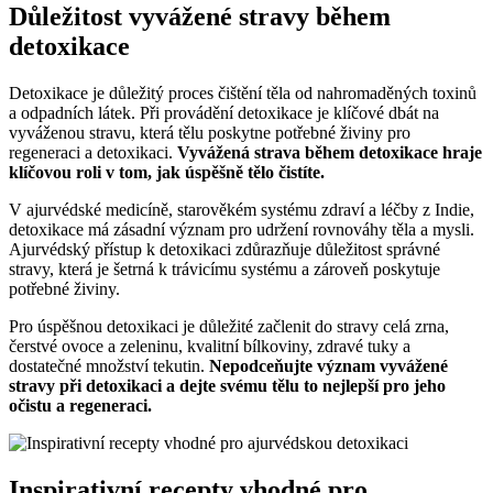
Důležitost vyvážené stravy během
detoxikace
Detoxikace je důležitý proces čištění těla od nahromaděných toxinů
a odpadních látek. Při provádění detoxikace je klíčové dbát na
vyváženou stravu, která tělu poskytne potřebné živiny pro
regeneraci a detoxikaci.
Vyvážená strava během detoxikace hraje
klíčovou roli v tom, jak úspěšně tělo čistíte.
V ajurvédské medicíně, starověkém systému zdraví a léčby z Indie,
detoxikace má zásadní význam pro udržení rovnováhy těla a mysli.
Ajurvédský přístup k detoxikaci zdůrazňuje důležitost správné
stravy, která je šetrná k trávicímu systému a zároveň poskytuje
potřebné živiny.
Pro úspěšnou detoxikaci je důležité začlenit do stravy celá zrna,
čerstvé ovoce a zeleninu, kvalitní bílkoviny, zdravé tuky a
dostatečné množství tekutin.
Nepodceňujte význam vyvážené
stravy při detoxikaci a dejte svému tělu to nejlepší pro jeho
očistu a regeneraci.
Inspirativní recepty vhodné pro