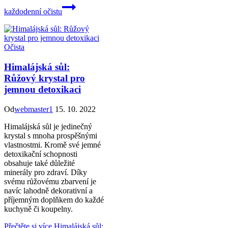
každodenní očistu
Očista
Himalájská sůl:
Růžový krystal pro
jemnou detoxikaci
Od
webmaster1
15. 10. 2022
Himalájská sůl je jedinečný
krystal s mnoha prospěšnými
vlastnostmi. Kromě své jemné
detoxikační schopnosti
obsahuje také důležité
minerály pro zdraví. Díky
svému růžovému zbarvení je
navíc lahodně dekorativní a
příjemným doplňkem do každé
kuchyně či koupelny.
Přečtěte si více
Himalájská sůl: