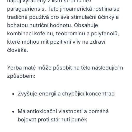
nápoj vyráběný z listů stromu Ilex
paraguariensis. Tato jihoamerická rostlina se
tradičně používá pro své stimulační účinky a
bohatou nutriční hodnotu. Obsahuje
kombinaci kofeinu, teobrominu a polyfenolů,
které mohou mít pozitivní vliv na zdraví
člověka.
Yerba maté může působit na tělo následujícím
způsobem:
Zvyšuje energii a chybějící koncentraci
Má antioxidační vlastnosti a pomáhá
bojovat proti stárnutí buněk