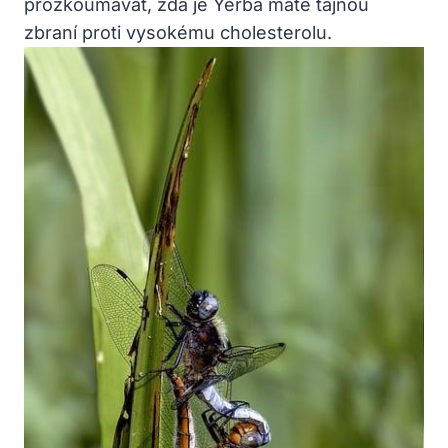
prozkoumávat, zda je Yerba maté tajnou
zbraní proti vysokému cholesterolu.