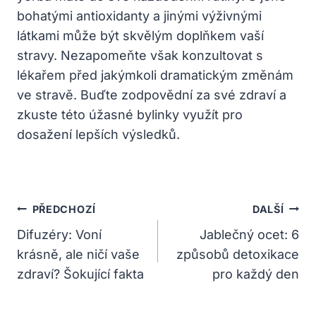
bohatými antioxidanty a jinými výživnými
látkami může být skvělým doplňkem vaší
stravy. Nezapomeňte však konzultovat s
lékařem před jakýmkoli dramatickým změnám
ve stravě. Buďte zodpovědní za své zdraví a
zkuste této úžasné bylinky využít pro
dosažení lepších výsledků.
Navigace
PŘEDCHOZÍ
DALŠÍ
Pro
Difuzéry: Voní
Jablečný ocet: 6
krásně, ale ničí vaše
způsobů detoxikace
Příspěvek
zdraví? Šokující fakta
pro každý den