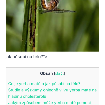
jak působí na tělo?“>
Obsah
[
skrýt
]
Co je yerba maté a jak působí na tělo?
Studie a výzkumy ohledně vlivu yerba maté na
hladinu cholesterolu
Jakým způsobem může yerba maté pomoci