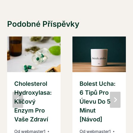
Podobné Příspěvky
Cholesterol
Bolest Ucha:
Hydroxylasa:
6 Tipů Pro
Klíčový
Úlevu Do 5
Enzym Pro
Minut
Vaše Zdraví
[Návod]
Od
webmaster1
Od
webmaster1