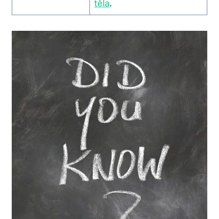
těla
.