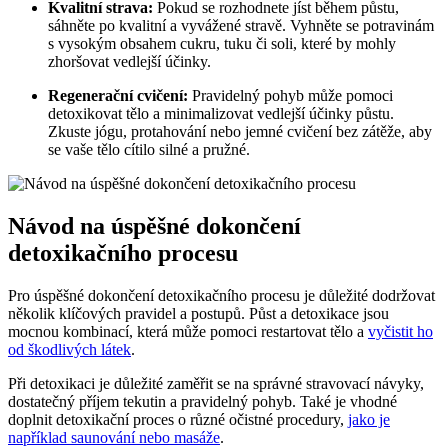
Kvalitní strava:
Pokud se rozhodnete jíst během půstu,
⁤sáhněte po kvalitní a vyvážené stravě. Vyhněte se potravinám
s vysokým obsahem cukru, tuku či ⁣soli, které by mohly
zhoršovat vedlejší účinky.
Regenerační cvičení:
Pravidelný pohyb může pomoci
detoxikovat tělo‍ a minimalizovat vedlejší účinky ‍půstu.
Zkuste jógu, protahování ⁣nebo jemné cvičení ⁣bez zátěže, aby
se vaše tělo⁣ cítilo silné a pružné.
Návod na úspěšné dokončení
detoxikačního procesu
Pro‌ úspěšné dokončení detoxikačního procesu je důležité dodržovat
několik klíčových pravidel a postupů. Půst a​ detoxikace jsou
mocnou kombinací, která ​může pomoci restartovat tělo a
vyčistit ho
od škodlivých látek
.
Při detoxikaci je důležité zaměřit se na správné stravovací návyky,
dostatečný příjem tekutin ‍a pravidelný pohyb. Také je vhodné
doplnit detoxikační proces o různé očistné procedury,
jako je
například saunování nebo masáže
.