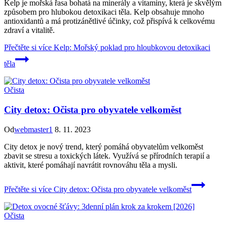
Kelp je mořská řasa bohatá na minerály a vitamíny, která je skvělým
způsobem pro hlubokou detoxikaci těla. Kelp obsahuje mnoho
antioxidantů a má protizánětlivé účinky, což přispívá k celkovému
zdraví a vitalitě.
Přečtěte si více
Kelp: Mořský poklad pro hloubkovou detoxikaci
těla
Očista
City detox: Očista pro obyvatele velkoměst
Od
webmaster1
8. 11. 2023
City detox je nový trend, který pomáhá obyvatelům velkoměst
zbavit se stresu a toxických látek. Využívá se přírodních terapií a
aktivit, které pomáhají navrátit rovnováhu těla a mysli.
Přečtěte si více
City detox: Očista pro obyvatele velkoměst
Očista