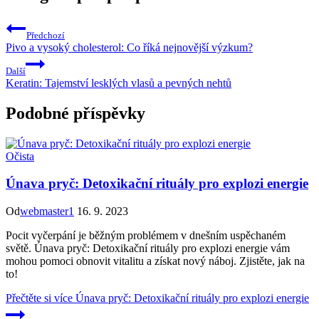
Předchozí
Pivo a vysoký cholesterol: Co říká nejnovější výzkum?
Další
Keratin: Tajemství lesklých vlasů a pevných nehtů
Podobné příspěvky
Očista
Únava pryč: Detoxikační rituály pro explozi energie
Od
webmaster1
16. 9. 2023
Pocit vyčerpání je běžným problémem v dnešním uspěchaném
světě. Únava pryč: Detoxikační rituály pro explozi energie vám
mohou pomoci obnovit vitalitu a získat nový náboj. Zjistěte, jak na
to!
Přečtěte si více
Únava pryč: Detoxikační rituály pro explozi energie