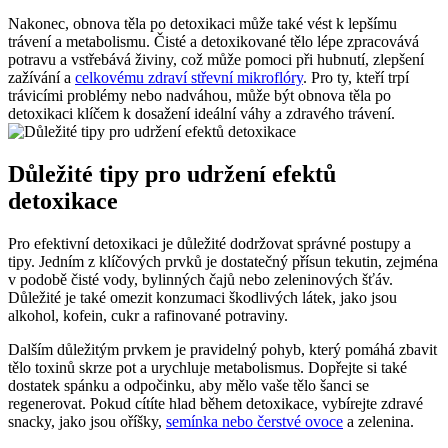
Nakonec, obnova těla po detoxikaci může také ‍vést k‌ lepšímu
trávení a metabolismu. Čisté a detoxikované tělo lépe zpracovává
potravu a vstřebává​ živiny, což může ​pomoci při ​hubnutí, zlepšení
zažívání a
celkovému zdraví střevní mikroflóry
. Pro ty, ​kteří trpí
trávicími problémy nebo nadváhou, může ‌být ⁣obnova těla po
detoxikaci klíčem k dosažení ideální váhy a zdravého trávení.
Důležité tipy pro ‌udržení efektů
detoxikace
Pro efektivní detoxikaci je důležité dodržovat správné postupy a
tipy. Jedním z⁣ klíčových prvků je dostatečný ‌přísun tekutin, zejména
v podobě čisté vody, bylinných čajů​ nebo zeleninových šťáv.
Důležité je také omezit ⁣konzumaci​ škodlivých látek,⁤ jako jsou
alkohol, ⁢kofein,⁤ cukr a rafinované potraviny.
Dalším důležitým prvkem je ⁤pravidelný​ pohyb, který pomáhá zbavit
tělo toxinů skrze pot a urychluje metabolismus. Dopřejte⁤ si​ také
dostatek spánku ‌a odpočinku, aby‌ mělo vaše tělo šanci se
regenerovat. Pokud ‍cítíte hlad během detoxikace, vybírejte zdravé
snacky, jako jsou oříšky,
semínka nebo čerstvé ovoce
a‌ zelenina.