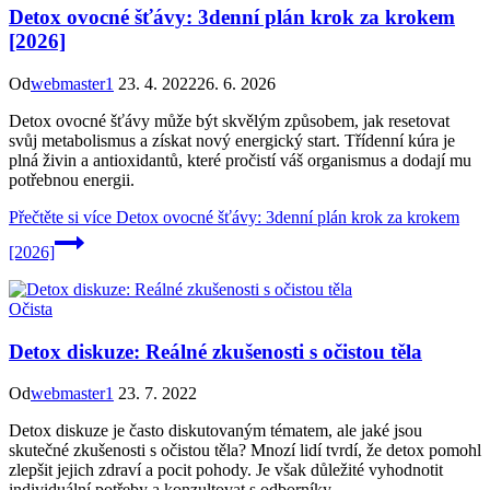
Detox ovocné šťávy: 3denní plán krok za krokem
[2026]
Od
webmaster1
23. 4. 2022
26. 6. 2026
Detox ovocné šťávy může být skvělým způsobem, jak resetovat
svůj metabolismus a získat nový energický start. Třídenní kúra je
plná živin a antioxidantů, které pročistí váš organismus a dodají mu
potřebnou energii.
Přečtěte si více
Detox ovocné šťávy: 3denní plán krok za krokem
[2026]
Očista
Detox diskuze: Reálné zkušenosti s očistou těla
Od
webmaster1
23. 7. 2022
Detox diskuze je často diskutovaným tématem, ale jaké jsou
skutečné zkušenosti s očistou těla? Mnozí lidí tvrdí, že detox pomohl
zlepšit jejich zdraví a pocit pohody. Je však důležité vyhodnotit
individuální potřeby a konzultovat s odborníky.