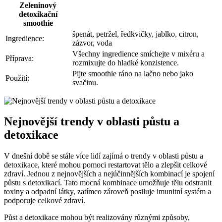
Zeleninový
detoxikační
smoothie
špenát, petržel, ředkvičky,⁢ jablko,⁣ citron,
Ingredience:
zázvor, voda
Všechny ⁣ingredience smíchejte v⁤ mixéru a
Příprava:
rozmixujte do⁣ hladké konzistence.
Pijte smoothie ráno na lačno nebo ​jako
Použití:
svačinu.
Nejnovější trendy v oblasti půstu a⁢
detoxikace
V dnešní době se ‍stále více lidí zajímá o trendy v oblasti půstu a
detoxikace, které⁢ mohou pomoci restartovat tělo a zlepšit ⁤celkové
zdraví. Jednou z ⁣nejnovějších a nejúčinnějších kombinací je spojení
půstu​ s detoxikací. Tato mocná kombinace umožňuje ​tělu odstranit
toxiny a odpadní látky, zatímco zároveň posiluje imunitní systém a​
podporuje ⁤celkové zdraví.
Půst a ⁣detoxikace mohou ‌být realizovány různými způsoby,