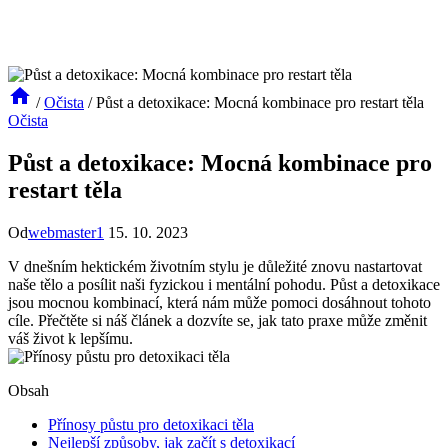
/
Očista
/
Půst a detoxikace: Mocná kombinace pro restart těla
Očista
Půst a detoxikace: Mocná kombinace pro
restart těla
Od
webmaster1
15. 10. 2023
V dnešním hektickém životním stylu je ‌důležité znovu⁢ nastartovat
naše tělo a ⁣posílit naši fyzickou i mentální pohodu. Půst ⁢a detoxikace
jsou mocnou kombinací, ⁤která nám může pomoci dosáhnout tohoto
cíle. Přečtěte si náš článek a dozvíte se, jak tato praxe může změnit
váš‌ život ⁢k lepšímu.
Obsah
Přínosy půstu pro detoxikaci těla
Nejlepší způsoby, jak začít s detoxikací