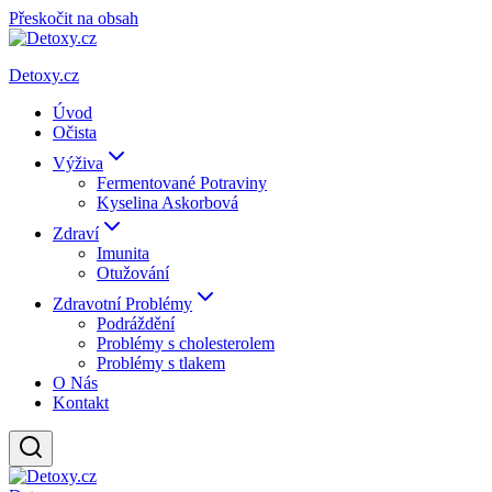
Přeskočit na obsah
Detoxy.cz
Úvod
Očista
Výživa
Fermentované Potraviny
Kyselina Askorbová
Zdraví
Imunita
Otužování
Zdravotní Problémy
Podráždění
Problémy s cholesterolem
Problémy s tlakem
O Nás
Kontakt