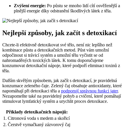
Zvýšení energie:
Po‌ půstu se​ mnoho lidí⁤ cítí ‍osvěženější a
plnější energie díky odstranění škodlivých látek z těla.
Nejlepší způsoby, jak začít s detoxikací
Chcete-li efektivně ‌detoxikovat své tělo, ⁣není nic lepšího než
kombinace půstu a​ detoxikačních metod. Půst vám umožní
odpočinout si trávicí systém a ‍umožní tělu vyčistit se ‌od
nahromaděných toxických látek. K⁣ tomu doporučujeme
konzumovat detoxikační nápoje, které podpoří eliminaci toxinů​ z
těla.
Dalším skvělým způsobem, jak ⁣začít s detoxikací,​ je pravidelná
⁢konzumace zeleného čaje. ‌Zelený čaj⁢ obsahuje antioxidanty, které
napomáhají při detoxikaci⁤ těla a
podporují správnou funkci jater
.
Nezapomeňte také na pravidelný pohyb a cvičení,​ které pomáhají‌
stimulovat lymfatický ⁤systém ​a urychlit proces detoxikace.
Příklady detoxikačních nápojů:
1. ‍Citronová voda s medem a skořicí
2. Čerstvě vymačkaný zázvorový čaj