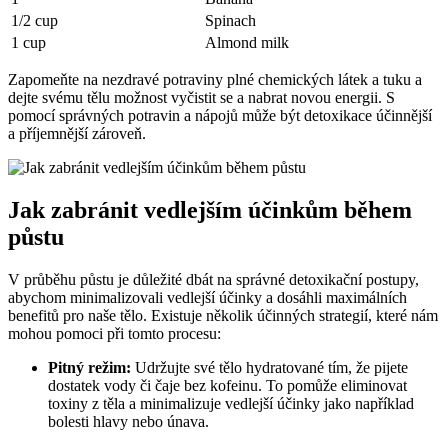
1/2 cup
Spinach
1 cup
Almond milk
Zapomeňte na nezdravé potraviny plné chemických ‌látek‍ a⁤ tuku a​
dejte​ svému tělu možnost vyčistit se​ a nabrat novou‍ energii. S⁢
pomocí správných potravin​ a nápojů může být detoxikace účinnější
a příjemnější zároveň.
Jak zabránit‌ vedlejším účinkům během
půstu
V průběhu půstu je důležité dbát na správné detoxikační postupy,⁤
abychom minimalizovali vedlejší účinky a dosáhli maximálních
benefitů pro naše tělo. Existuje několik účinných strategií, které nám
mohou‌ pomoci při‍ tomto procesu:
Pitný režim:
Udržujte své tělo hydratované tím, že pijete
dostatek vody či ‍čaje bez kofeinu. To ‌pomůže ​eliminovat‍
toxiny z ‌těla a minimalizuje vedlejší účinky jako například
bolesti hlavy nebo únava.