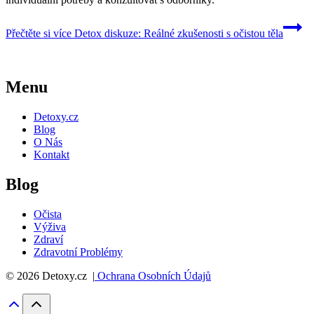
Přečtěte si více
Detox diskuze: Reálné zkušenosti s očistou těla
Menu
Detoxy.cz
Blog
O Nás
Kontakt
Blog
Očista
Výživa
Zdraví
Zdravotní Problémy
© 2026 Detoxy.cz |
Ochrana Osobních Údajů