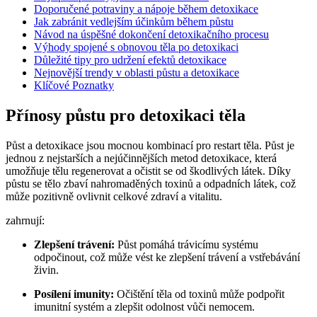
Doporučené potraviny a nápoje během detoxikace
Jak zabránit‌ vedlejším účinkům během půstu
Návod na úspěšné dokončení detoxikačního procesu
Výhody spojené s obnovou těla po detoxikaci
Důležité tipy pro ‌udržení efektů detoxikace
Nejnovější trendy v oblasti půstu a⁢ detoxikace
Klíčové Poznatky
Přínosy půstu pro detoxikaci těla
Půst a detoxikace jsou ‌mocnou kombinací pro restart těla.⁤ Půst ⁢je
‌jednou z nejstarších‍ a nejúčinnějších metod detoxikace, která⁢
umožňuje tělu regenerovat a očistit ‌se ‌od škodlivých látek. ⁣Díky
půstu ⁣se tělo zbaví nahromaděných toxinů ⁢a ⁢odpadních látek, což
může pozitivně ovlivnit celkové ⁢zdraví a vitalitu.
zahrnují:
Zlepšení ‌trávení:
Půst pomáhá ​trávicímu systému
odpočinout, což může vést ke‌ zlepšení trávení a vstřebávání
živin.
Posílení imunity:
Očištění ⁢těla od toxinů může podpořit
imunitní systém a zlepšit odolnost vůči nemocem.