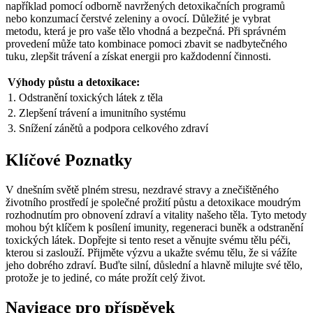
například pomocí odborně navržených detoxikačních programů
nebo konzumací čerstvé zeleniny a ovocí. Důležité je vybrat
metodu, která je pro vaše tělo vhodná a ⁣bezpečná. Při správném
provedení může tato‍ kombinace pomoci zbavit ​se nadbytečného
tuku, zlepšit trávení⁣ a získat energii pro každodenní činnosti.
Výhody půstu a detoxikace:
1. Odstranění toxických látek z těla
2. Zlepšení trávení a imunitního systému
3. Snížení zánětů a podpora celkového zdraví
Klíčové Poznatky
V dnešním světě plném‌ stresu, nezdravé stravy a znečištěného
životního prostředí je ​společné prožití‌ půstu a detoxikace moudrým
rozhodnutím pro obnovení zdraví a vitality našeho⁤ těla. ⁣Tyto metody
mohou být klíčem k posílení imunity, ⁢regeneraci buněk a odstranění
toxických látek. Dopřejte si tento reset a věnujte svému tělu péči,
kterou ​si zaslouží. Přijměte výzvu a ukažte svému tělu, že si vážíte
jeho⁣ dobrého zdraví. Buďte silní, důslední a hlavně milujte své tělo,
protože je to jediné, co ⁣máte prožít celý život.
Navigace pro příspěvek