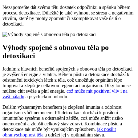
Nezapomeňte dát svému tělu⁤ dostatek odpočinku a spánku během
procesu detoxikace. Důležité je také vyhnout ​se stresu ‌a negativním‍
vlivům, které by mohly zpomalit či ‍zkomplikovat vaše úsilí​ o⁢
detoxikaci.
Výhody spojené s obnovou těla po
detoxikaci
Jedním z hlavních benefitů spojených s ⁢obnovou těla po detoxikaci
je ⁢zvýšená energie a vitalita. Během půstu a detoxikace dochází k
odstranění toxických látek z těla, ⁣což ​umožňuje orgánům lépe
fungovat‍ a⁣ zlepšuje celkovou regeneraci organismu. Díky ⁣tomu se
můžete cítit svěže a plní energie,
což může mít pozitivní vliv
i
na
vaši náladu
a psychickou pohodu.
Dalším významným benefitem je ‌zlepšená imunita a odolnost
organismu vůči nemocem.​ Při ​detoxikaci dochází k posílení
‌imunitního‍ systému ‌a odstranění zátěže, což⁢ může snížit riziko
onemocnění a​ zlepšit​ celkový stav zdraví. Kombinace půstu a
detoxikace tak může být vynikajícím způsobem,
jak posílit
obranyschopnost těla
​ a udržet jej v optimálním stavu.