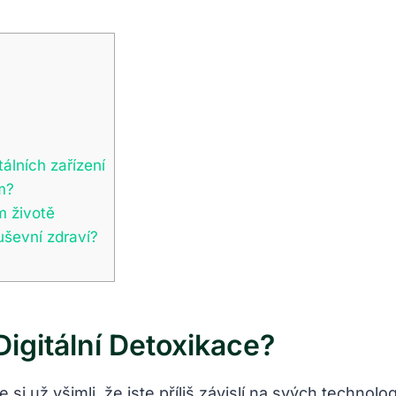
álních zařízení
m?
m životě
uševní zdraví?
igitální Detoxikace?
e si už všimli, že jste příliš závislí na svých techno