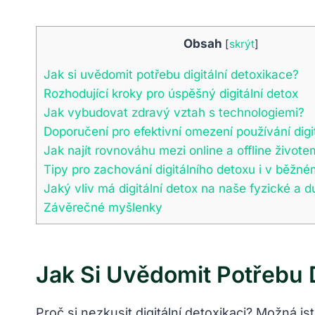
Obsah
[
skrýt
]
Jak si uvědomit potřebu digitální detoxikace?
Rozhodující kroky pro úspěšný digitální detox
Jak vybudovat zdravý vztah s technologiemi?
Doporučení pro efektivní omezení používání digit
Jak najít rovnováhu mezi online a offline živote
Tipy pro zachování digitálního detoxu i v běžné
Jaký vliv má digitální detox na naše fyzické a d
Závěrečné myšlenky
Jak Si Uvědomit Potřebu D
Proč si nezkusit digitální detoxikaci? Možná jst