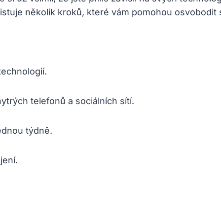
xistuje několik kroků, které vám pomohou osvobodit s
technologií.
trých telefonů a sociálních sítí.
jednou týdně.
jení.