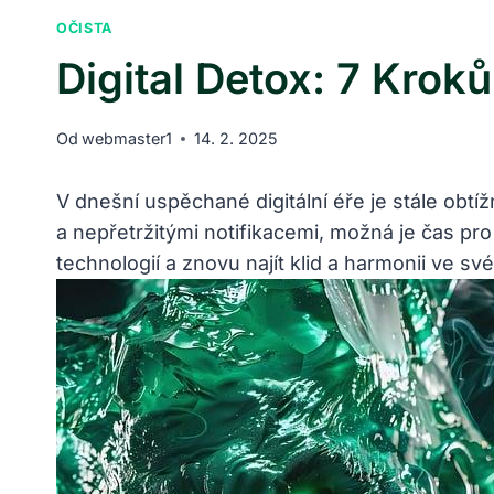
OČISTA
Digital Detox: 7 Krok
Od
webmaster1
14. 2. 2025
V dnešní uspěchané digitální éře je stále obtí
a nepřetržitými notifikacemi, možná je čas pr
technologií a znovu najít klid a harmonii ve s