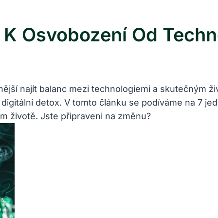
ů K Osvobození Od Techn
žnější najít balanc mezi technologiemi a skutečným ž
o digitální detox. V tomto článku se podíváme na 7 j
vém životě. Jste připraveni na změnu?