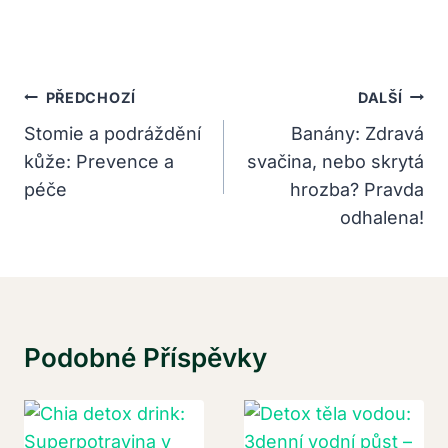
Navigace
PŘEDCHOZÍ
DALŠÍ
Pro
Stomie a podráždění
Banány: Zdravá
kůže: Prevence a
svačina, nebo skrytá
Příspěvek
péče
hrozba? Pravda
odhalena!
Podobné Příspěvky