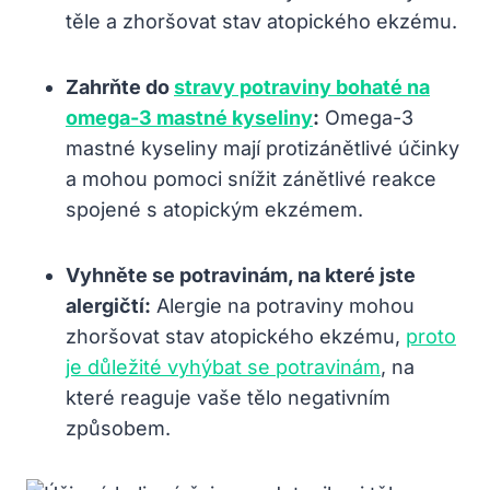
těle a zhoršovat stav atopického ekzému.
Zahrňte do
stravy potraviny bohaté na
omega-3 mastné kyseliny
:
Omega-3
mastné kyseliny mají protizánětlivé účinky
a mohou pomoci snížit zánětlivé reakce
spojené s atopickým ekzémem.
Vyhněte se potravinám, na které jste
alergičtí:
Alergie na potraviny mohou
zhoršovat stav atopického ekzému,
proto
je důležité vyhýbat se potravinám
, na
které reaguje vaše tělo negativním
způsobem.