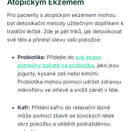
Atopickým Ekzémem
Pro pacienty s atopickým ekzémem mohou
být detoxikační metody užitečným doplňkem k
tradiční léčbě. Zde je pět triků, jak detoxikovat
své tělo a přinést úlevu vaší pokožce:
Probiotika:
Přidejte do
své stravy
potraviny bohaté na probiotika
, jako jsou
jogurty, kysané zelí nebo kimchi.
Probiotika mohou pomoci udržet zdravou
mikroflóru ve střevě a snížit zánět v těle.
Kafr:
Přidání kafru do relaxační lázně
může pomoci zbavit se toxických látek
skrz pokožku a uklidnit podrážděnou