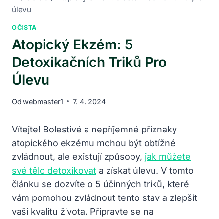
úlevu
OČISTA
Atopický Ekzém: 5
Detoxikačních Triků Pro
Úlevu
Od
webmaster1
7. 4. 2024
Vítejte! Bolestivé a nepříjemné příznaky
atopického ekzému mohou být obtížné
zvládnout, ale existují způsoby,
jak můžete
své tělo detoxikovat
a získat úlevu. V tomto
článku se dozvíte o 5 účinných triků, které
vám pomohou zvládnout tento stav a zlepšit
vaši kvalitu života. Připravte se na