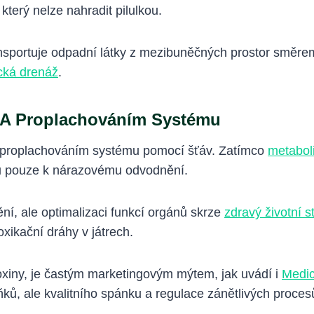
, který nelze nahradit pilulkou.
transportuje odpadní látky z mezibuněčných prostor směr
ická drenáž
.
u A Proplachováním Systému
ým proplachováním systému pomocí šťáv. Zatímco
metabol
ou pouze k nárazovému odvodnění.
, ale optimalizaci funkcí orgánů skrze
zdravý životní st
oxikační dráhy v játrech.
toxiny, je častým marketingovým mýtem, jak uvádí i
Medic
ů, ale kvalitního spánku a regulace zánětlivých procesů