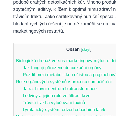
podobě drahých detoxikačních kúr. Mnoho produktů
zbytečnými aditivy. Klíčem k optimálnímu zdraví n
trávicím traktu. Jako certifikovaný nutriční special
hledání rychlých řešení je nutné zaměřit se na kv
marketingových restartů.
Obsah
[
skrýt
]
Biologická drenáž versus marketingový mýtus o de
Jak fungují přirozené detoxikační orgány
Rozdíl mezi metabolickou očistou a proplacho
Role orgánových systémů v procesu samočištění
Játra: hlavní centrum biotransformace
Ledviny a jejich role ve filtraci krve
Trávicí trakt a vylučování toxinů
Lymfatický systém: odvod odpadních látek