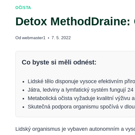
OČISTA
Detox MethodDraine:
Od
webmaster1
7. 5. 2022
Co byste si měli odnést:
Lidské tělo disponuje vysoce efektivním př
Játra, ledviny a lymfatický systém fungují 2
Metabolická očista vyžaduje kvalitní výživu 
Skutečná podpora organismu spočívá v dlouho
Lidský organismus je vybaven autonomním a vysoc