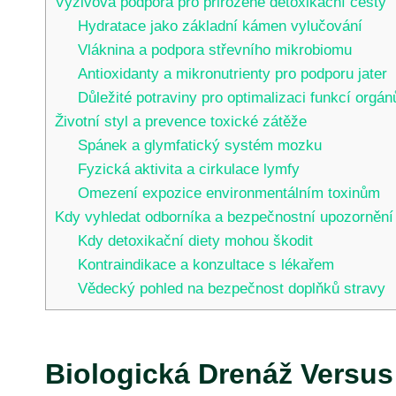
Výživová podpora pro přirozené detoxikační cesty
Hydratace jako základní kámen vylučování
Vláknina a podpora střevního mikrobiomu
Antioxidanty a mikronutrienty pro podporu jater
Důležité potraviny pro optimalizaci funkcí orgán
Životní styl a prevence toxické zátěže
Spánek a glymfatický systém mozku
Fyzická aktivita a cirkulace lymfy
Omezení expozice environmentálním toxinům
Kdy vyhledat odborníka a bezpečnostní upozornění
Kdy detoxikační diety mohou škodit
Kontraindikace a konzultace s lékařem
Vědecký pohled na bezpečnost doplňků stravy
Biologická Drenáž Versu