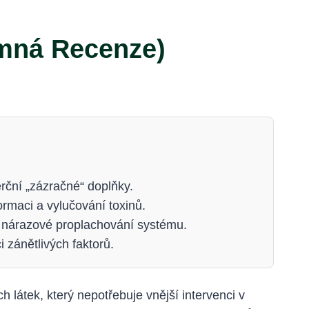
mná Recenze)
rční „zázračné“ doplňky.
ormaci a vylučování toxinů.
či nárazové proplachování systému.
 zánětlivých faktorů.
átek, který nepotřebuje vnější intervenci v