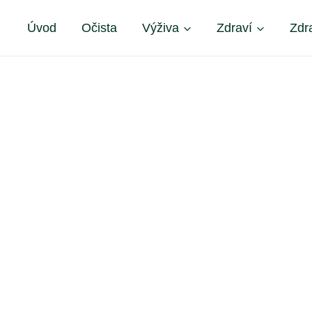
Úvod
Očista
Výživa
Zdraví
Zdr