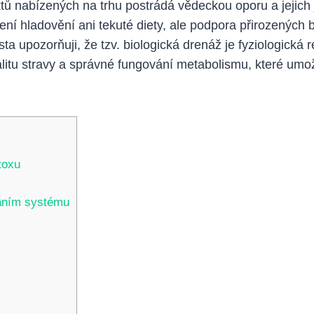
 nabízených na trhu postrádá vědeckou oporu a jejich j
ení hladovění ani tekuté diety, ale podpora přirozených 
ista upozorňuji, že tzv. biologická drenáž je fyziologická 
alitu stravy a správné fungování metabolismu, které umož
toxu
váním systému