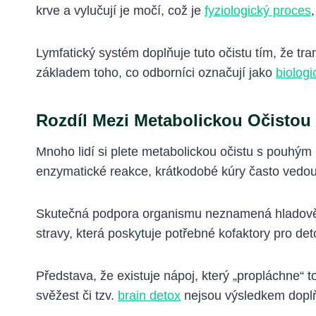
krve a vylučují je močí, což je
fyziologický proces
Lymfatický systém doplňuje tuto očistu tím, že 
základem toho, co odborníci označují jako
biolog
Rozdíl Mezi Metabolickou Očisto
Mnoho lidí si plete metabolickou očistu s pouh
enzymatické reakce, krátkodobé kúry často ved
Skutečná podpora organismu neznamená hladovění
stravy, která poskytuje potřebné kofaktory pro det
Představa, že existuje nápoj, který „propláchne“ 
svěžest či tzv.
brain detox
nejsou výsledkem doplňk