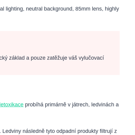
decký základ a pouze zatěžuje váš vylučovací
detoxikace
probíhá primárně v játrech, ledvinách a
 Ledviny následně tyto odpadní produkty filtrují z