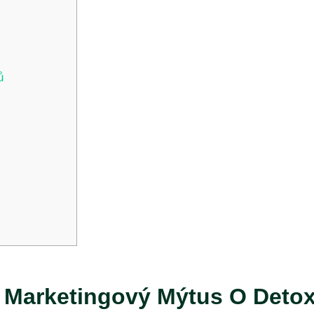
ů
s Marketingový Mýtus O Deto