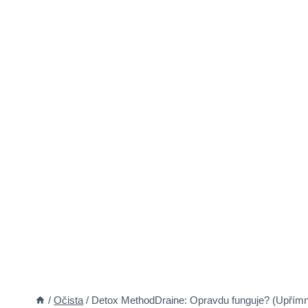
/
Očista
/
Detox MethodDraine: Opravdu funguje? (Upřím