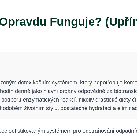
 Opravdu Funguje? (Upří
irozeným detoxikačním systémem, který nepotřebuje kome
4 hodin denně jako hlavní orgány odpovědné za biotransf
a podporu enzymatických reakcí, nikoliv drastické diety 
dobém životním stylu, dostatečné hydrataci a eliminaci
e sofistikovaným systémem pro odstraňování odpadních l