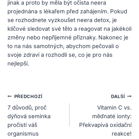
jinak a proto by měla být očista neera
projednána s lékařem před zahájením. Pokud
se rozhodnete vyzkoušet neera detox, je
klíčové sledovat své tělo a reagovat na jakékoli
změny nebo nepříjemné příznaky. Nakonec je
to na nás samotných, abychom pečovali o
svoje zdraví a rozhodli se, co je pro nás
nejlepší.
Navigace
PŘEDCHOZÍ
DALŠÍ
Pro
7 důvodů, proč
Vitamin C vs.
dýňová semínka
měďnaté ionty:
Příspěvek
pročistí váš
Překvapivá oxidační
organismus
reakce!