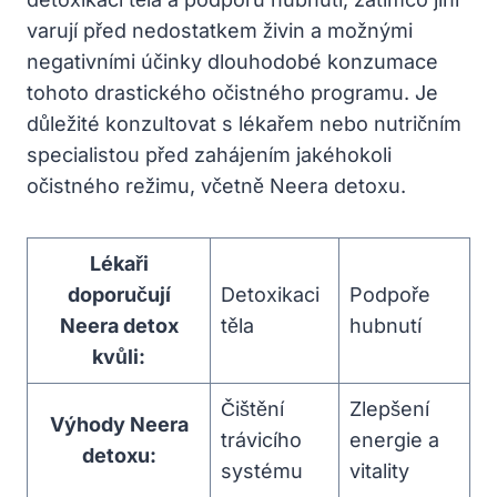
varují před nedostatkem živin a možnými
negativními účinky dlouhodobé konzumace
tohoto drastického očistného programu. Je
důležité konzultovat s lékařem nebo nutričním
specialistou před zahájením jakéhokoli
očistného režimu, včetně Neera detoxu.
Lékaři
doporučují
Detoxikaci
Podpoře
Neera detox
těla
hubnutí
kvůli:
Čištění
Zlepšení
Výhody Neera
trávicího
energie a
detoxu:
systému
vitality