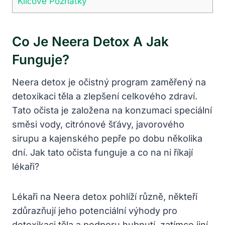
Klíčové Poznatky
Co Je Neera Detox A Jak
Funguje?
Neera detox je očistný program zaměřený na
detoxikaci těla a zlepšení celkového zdraví.
Tato očista je založena na konzumaci speciální
směsi vody, citrónové šťávy, javorového
sirupu a kajenského pepře po dobu několika
dní. Jak tato očista funguje a co na ni říkají
lékaři?
Lékaři na Neera detox pohlíží různě, někteří
zdůrazňují jeho potenciální výhody pro
detoxikaci těla a podporu hubnutí, zatímco jiní