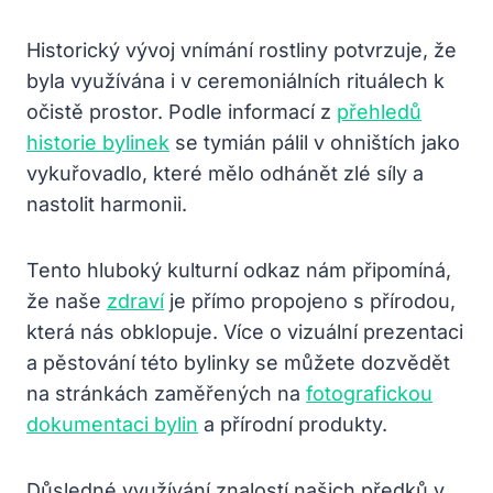
Historický vývoj vnímání rostliny potvrzuje, že
byla využívána i v ceremoniálních rituálech k
očistě prostor. Podle informací z
přehledů
historie bylinek
se tymián pálil v ohništích jako
vykuřovadlo, které mělo odhánět zlé síly a
nastolit harmonii.
Tento hluboký kulturní odkaz nám připomíná,
že naše
zdraví
je přímo propojeno s přírodou,
která nás obklopuje. Více o vizuální prezentaci
a pěstování této bylinky se můžete dozvědět
na stránkách zaměřených na
fotografickou
dokumentaci bylin
a přírodní produkty.
Důsledné využívání znalostí našich předků v