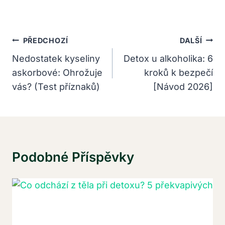
Navigace
PŘEDCHOZÍ
DALŠÍ
Pro
Nedostatek kyseliny
Detox u alkoholika: 6
askorbové: Ohrožuje
kroků k bezpečí
Příspěvek
vás? (Test příznaků)
[Návod 2026]
Podobné Příspěvky