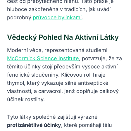
cest od přebytečného hlenu. Tato praxe je
hluboce zakořeněna v tradicích, jak uvádí
podrobný
průvodce bylinkami
.
Vědecký Pohled Na Aktivní Látky
Moderní věda, reprezentovaná studiemi
McCormick Science Institute
, potvrzuje, že za
těmito účinky stojí především vysoce aktivní
fenolické sloučeniny. Klíčovou roli hraje
thymol, který vykazuje silné antiseptické
vlastnosti, a carvacrol, jenž doplňuje celkový
účinek rostliny.
Tyto látky společně zajišťují výrazné
protizánětlivé účinky
, které pomáhají tělu