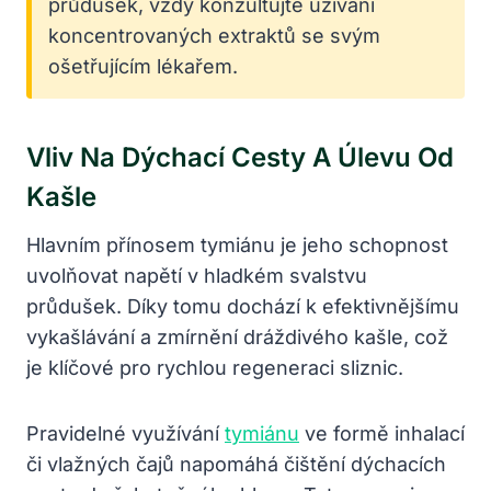
průdušek, vždy konzultujte užívání
koncentrovaných extraktů se svým
ošetřujícím lékařem.
Vliv Na Dýchací Cesty A Úlevu Od
Kašle
Hlavním přínosem tymiánu je jeho schopnost
uvolňovat napětí v hladkém svalstvu
průdušek. Díky tomu dochází k efektivnějšímu
vykašlávání a zmírnění dráždivého kašle, což
je klíčové pro rychlou regeneraci sliznic.
Pravidelné využívání
tymiánu
ve formě inhalací
či vlažných čajů napomáhá čištění dýchacích