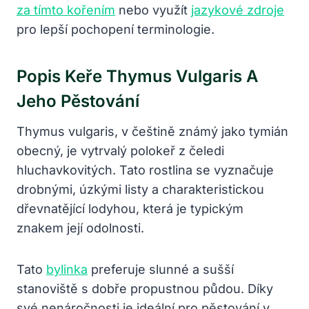
za tímto kořením
nebo využít
jazykové zdroje
pro lepší pochopení terminologie.
Popis Keře Thymus Vulgaris A
Jeho Pěstování
Thymus vulgaris, v češtině známý jako tymián
obecný, je vytrvalý polokeř z čeledi
hluchavkovitých. Tato rostlina se vyznačuje
drobnými, úzkými listy a charakteristickou
dřevnatějící lodyhou, která je typickým
znakem její odolnosti.
Tato
bylinka
preferuje slunné a sušší
stanoviště s dobře propustnou půdou. Díky
své nenáročnosti je ideální pro pěstování v