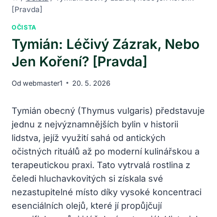
[Pravda]
OČISTA
Tymián: Léčivý Zázrak, Nebo
Jen Koření? [Pravda]
Od
webmaster1
20. 5. 2026
Tymián obecný (Thymus vulgaris) představuje
jednu z nejvýznamnějších bylin v historii
lidstva, jejíž využití sahá od antických
očistných rituálů až po moderní kulinářskou a
terapeutickou praxi. Tato vytrvalá rostlina z
čeledi hluchavkovitých si získala své
nezastupitelné místo díky vysoké koncentraci
esenciálních olejů, které jí propůjčují