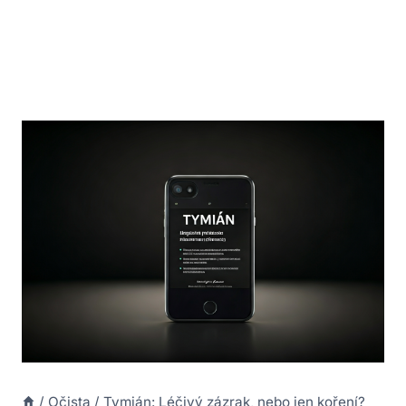
/
Očista
/
Tymián: Léčivý zázrak, nebo jen koření?