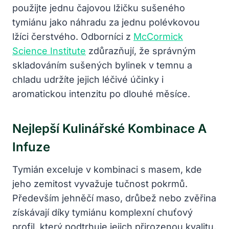
použijte jednu čajovou lžičku sušeného
tymiánu jako náhradu za jednu polévkovou
lžíci čerstvého. Odborníci z
McCormick
Science Institute
zdůrazňují, že správným
skladováním sušených bylinek v temnu a
chladu udržíte jejich léčivé účinky i
aromatickou intenzitu po dlouhé měsíce.
Nejlepší Kulinářské Kombinace A
Infuze
Tymián exceluje v kombinaci s masem, kde
jeho zemitost vyvažuje tučnost pokrmů.
Především jehněčí maso, drůbež nebo zvěřina
získávají díky tymiánu komplexní chuťový
profil, který podtrhuje jejich přirozenou kvalitu.