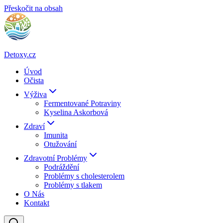
Přeskočit na obsah
Detoxy.cz
Úvod
Očista
Výživa
Fermentované Potraviny
Kyselina Askorbová
Zdraví
Imunita
Otužování
Zdravotní Problémy
Podráždění
Problémy s cholesterolem
Problémy s tlakem
O Nás
Kontakt