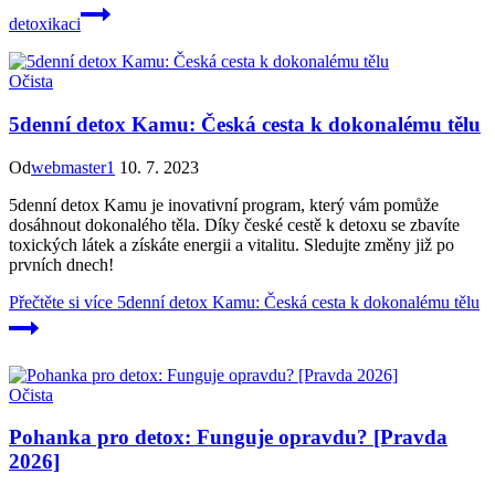
detoxikaci
Očista
5denní detox Kamu: Česká cesta k dokonalému tělu
Od
webmaster1
10. 7. 2023
5denní detox Kamu je inovativní program, který vám pomůže
dosáhnout dokonalého těla. Díky české cestě k detoxu se zbavíte
toxických látek a získáte energii a vitalitu. Sledujte změny již po
prvních dnech!
Přečtěte si více
5denní detox Kamu: Česká cesta k dokonalému tělu
Očista
Pohanka pro detox: Funguje opravdu? [Pravda
2026]