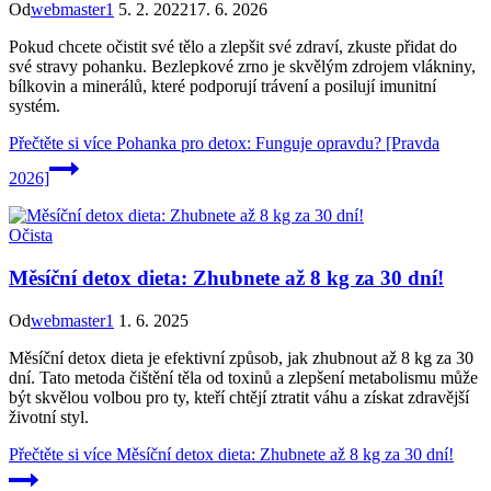
Od
webmaster1
5. 2. 2022
17. 6. 2026
Pokud chcete očistit své tělo a zlepšit své zdraví, zkuste přidat do
své stravy pohanku. Bezlepkové zrno je skvělým zdrojem vlákniny,
bílkovin a minerálů, které podporují trávení a posilují imunitní
systém.
Přečtěte si více
Pohanka pro detox: Funguje opravdu? [Pravda
2026]
Očista
Měsíční detox dieta: Zhubnete až 8 kg za 30 dní!
Od
webmaster1
1. 6. 2025
Měsíční detox dieta je efektivní způsob, jak zhubnout až 8 kg za 30
dní. Tato metoda čištění těla od toxinů a zlepšení metabolismu může
být skvělou volbou pro ty, kteří chtějí ztratit váhu a získat zdravější
životní styl.
Přečtěte si více
Měsíční detox dieta: Zhubnete až 8 kg za 30 dní!