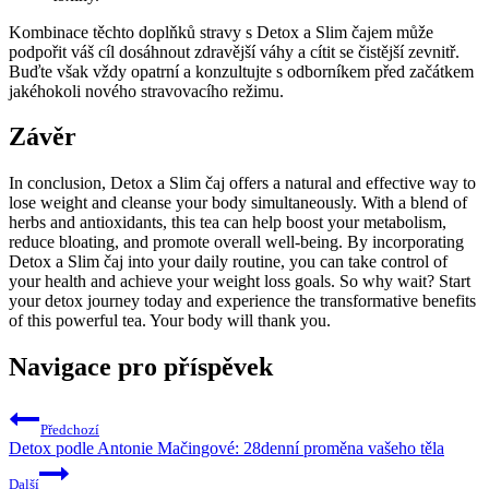
Kombinace těchto doplňků stravy s Detox a Slim čajem může
podpořit váš cíl dosáhnout zdravější váhy a cítit se čistější zevnitř.
Buďte však vždy opatrní a konzultujte s odborníkem před začátkem
jakéhokoli nového stravovacího režimu.
Závěr
In conclusion, Detox a Slim čaj offers a natural and effective way to
lose weight and cleanse your body simultaneously. With a blend of
herbs and antioxidants, this tea can help boost your metabolism,
reduce bloating, and promote overall well-being. By incorporating
Detox a Slim čaj into your daily routine, you can take control of
your health and achieve your weight loss goals. So why wait? Start
your detox journey today and experience the transformative benefits
of this powerful tea. Your body will thank you.
Navigace pro příspěvek
Předchozí
Detox podle Antonie Mačingové: 28denní proměna vašeho těla
Další