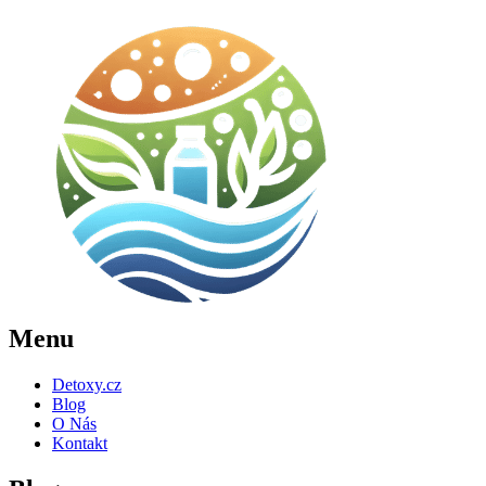
Menu
Detoxy.cz
Blog
O Nás
Kontakt