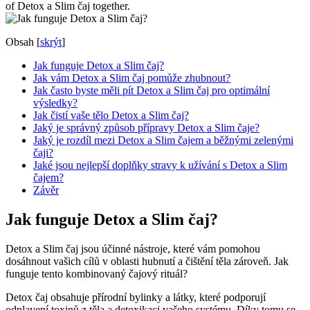
of Detox a Slim čaj together.
Obsah
[
skrýt
]
Jak funguje Detox a Slim čaj?
Jak vám Detox a Slim čaj pomůže zhubnout?
Jak často byste měli pít Detox a Slim čaj pro optimální
výsledky?
Jak čistí vaše tělo Detox a Slim čaj?
Jaký je správný způsob přípravy Detox a Slim čaje?
Jaký je rozdíl mezi Detox a Slim čajem a běžnými zelenými
čaji?
Jaké jsou nejlepší doplňky stravy k užívání s Detox a Slim
čajem?
Závěr
Jak funguje Detox a Slim čaj?
Detox a Slim čaj jsou účinné nástroje, které vám pomohou
dosáhnout vašich cílů v oblasti hubnutí a čištění těla zároveň. Jak
funguje tento kombinovaný čajový rituál?
Detox čaj obsahuje přírodní bylinky a látky, které podporují
odplavení toxinů z těla a detoxikaci vašeho systému. Díky tomu se