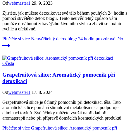
Od
webmaster1
29. 9. 2023
Zjistěte, jak můžete detoxikovat své tělo během pouhých 24 hodin s
pomocí skvělého detox blogu. Tento neuvěřitelný způsob vám
pomůže dosáhnout zdravějšího životního stylu a zbavit se toxinů
rychle a efektivně.
Přečtěte si více
Neuvěřitelný detox blog: 24 hodin pro zdravé tělo
Očista
Grapefruitová silice: Aromatický pomocník při
detoxikaci
Od
webmaster1
17. 8. 2024
Grapefruitová silice je účinný pomocník při detoxikaci těla. Tato
aromatická silice pomáhá stimulovat metabolismus a podporuje
eliminaci toxinů. Své účinky můžete využít například při
aromaterapii nebo při přípravě domácích kosmetických produktů.
Přečtěte si více
Grapefruitová silice: Aromatický pomocník při