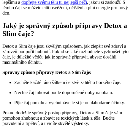
lepšímu a
dopřejte svému tělu tu nejlepší péči
, jakou si zaslouží. S
těmito čaji se můžete cítit osvěžení, očištění a plní energie pro nový
den.
Jaký je správný způsob přípravy Detox a
Slim čaje?
Detox a Slim čaje jsou skvělým způsobem, jak zlepšit své zdraví a
zároveň podpořit hubnutí. Pokud se také rozhodnete vyzkoušet tyto
čaje, je důležité vědět, jak je správně připravit, abyste dosáhli
maximálního účinku.
Správný způsob přípravy Detox a Slim čaje:
Začněte každé ráno šálkem čerstvě zalitého horkého čaje.
Nechte čaj luhovat podle doporučené doby na obalu.
Pijte čaj pomalu a vychutnávejte si jeho blahodárné účinky.
Pokud dodržíte správný postup přípravy, Detox a Slim čaje vám
pomohou zhubnout a zbavit se toxických látek z těla. Buďte
pravidelní a trpěliví, a uvidíte skvělé výsledky.