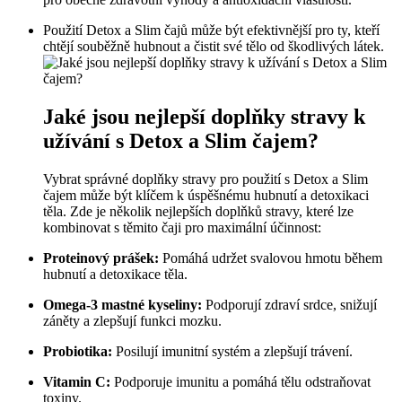
Použití Detox a Slim čajů může být efektivnější pro ty, kteří
chtějí souběžně hubnout a čistit své tělo od škodlivých látek.
Jaké jsou nejlepší doplňky stravy k
užívání s Detox a Slim čajem?
Vybrat správné doplňky stravy pro použití s Detox a Slim
čajem může být klíčem k úspěšnému hubnutí a detoxikaci
těla. Zde je několik nejlepších doplňků stravy, které lze
kombinovat s těmito čaji pro maximální účinnost:
Proteinový prášek:
Pomáhá udržet svalovou hmotu během
hubnutí a detoxikace těla.
Omega-3 mastné kyseliny:
Podporují zdraví srdce, snižují
záněty a zlepšují funkci mozku.
Probiotika:
Posilují imunitní systém a zlepšují trávení.
Vitamin C:
Podporuje imunitu a pomáhá tělu odstraňovat
toxiny.