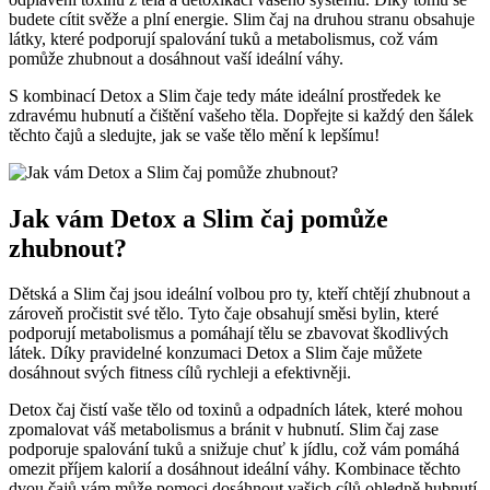
budete cítit svěže a plní energie. Slim čaj na druhou stranu obsahuje
látky, které podporují spalování tuků a metabolismus, což vám
pomůže zhubnout a dosáhnout vaší ideální váhy.
S kombinací Detox a Slim čaje tedy máte ideální prostředek ke
zdravému hubnutí a čištění vašeho těla. Dopřejte si každý den šálek
těchto čajů a sledujte, jak se vaše tělo mění k lepšímu!
Jak vám Detox a Slim čaj pomůže
zhubnout?
Dětská a Slim čaj jsou ideální volbou pro ty, kteří chtějí zhubnout a
zároveň pročistit své tělo. Tyto čaje obsahují směsi bylin, které
podporují metabolismus a pomáhají tělu se zbavovat škodlivých
látek. Díky pravidelné konzumaci Detox a Slim čaje můžete
dosáhnout svých fitness cílů rychleji a efektivněji.
Detox čaj čistí vaše tělo od toxinů a odpadních látek, které mohou
zpomalovat váš metabolismus a bránit v hubnutí. Slim čaj zase
podporuje spalování tuků a snižuje chuť k jídlu, což vám pomáhá
omezit příjem kalorií a dosáhnout ideální váhy. Kombinace těchto
dvou čajů vám může pomoci dosáhnout vašich cílů ohledně hubnutí