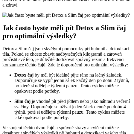
a zdraví.
Jak často byste měli pít Detox a Slim čaj
pro optimální výsledky?
Detox a Slim čaj jsou skvělými pomocníky při hubnutí a detoxikaci
těla. Pokud se chcete zbavit nadbytečných kilogramů a zároveň
pročistit své tělo, je důležité dodržovat správný režim a frekvenci
konzumace těchto čajů. Zde je doporučení pro optimální výsledky:
Detox čaj
by měl být ideálně pijte ráno na lačný žaludek.
Doporučuje se vypít jednu šálek každý den po dobu 2 týdnů,
po které si udělejte týdenní pauzu. Tento cyklus můžete
opakovat podle potřeby.
Slim čaj
je vhodné pít před jídlem nebo jako náhradu večerní
svačiny. Doporučuje se užívat jeden šálek denně po dobu 4
týdnů, poté si udělejte týdenní pauzu. Tento cyklus můžete
také opakovat podle potřeby.
Ve spojení těchto dvou čajů a správné stravy a cvičení můžete
dosáhnout skvělých výsledků při hubnutí a detoxikaci vašeho těla.