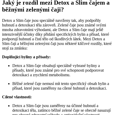
Jaký je rozdíl mezi Detox a Slim čajem a
běžnými zelenými čaji?
Detox a Slim čaje jsou speciálně navrženy tak, aby podpořily
hubnutí a detoxikaci těla zároveň. Zelené čaje jsou známé svými
mnoha zdravotními výhodami, ale Detox a Slim čaje mají ještě
intenzivnější účinky díky přidání specifických bylin a přísad, které
podporují hubnutí a čistí tělo od škodlivých látek. Mezi Detox a
Slim čaji a běžnými zelenými čaji jsou některé klíčové rozdíly, které
stojí za zmínku:
Doplňující byliny a přísady:
Detox a Slim čaje obsahují speciálně vybrané byliny a
přísady, které jsou známé pro své schopnosti podporovat
detoxikaci a zrychlení metabolismu.
Běžné zelené čaje nemusí mít tento specifický obsah bylin a
přísad, které jsou zaměřeny na cílené hubnutí a detoxikaci.
Cílené vlastnosti:
Detox a Slim čaje jsou zaměřeny na účinné hubnutí a
detoxikaci těla, zatímco běžné zelené čaje se obecně nasazují
pro obecné zdravotní výhody a antioxidační vlastnosti.