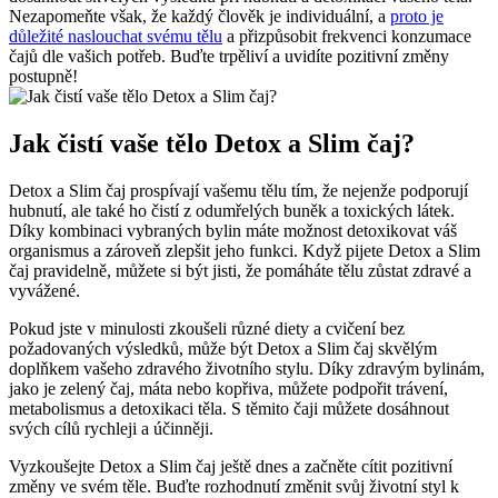
Nezapomeňte však, že každý člověk je individuální, a
proto je
důležité naslouchat svému tělu
a přizpůsobit frekvenci konzumace
čajů dle vašich potřeb. Buďte trpěliví a uvidíte pozitivní změny
postupně!
Jak čistí vaše tělo Detox a Slim čaj?
Detox a Slim čaj prospívají vašemu tělu tím, že nejenže podporují
hubnutí, ale také ho čistí z odumřelých buněk a toxických látek.
Díky kombinaci vybraných bylin máte možnost detoxikovat váš
organismus a zároveň zlepšit jeho funkci. Když pijete Detox a Slim
čaj pravidelně, můžete si být jisti, že pomáháte tělu zůstat zdravé a
vyvážené.
Pokud jste v minulosti zkoušeli různé diety a cvičení bez
požadovaných výsledků, může být Detox a Slim čaj skvělým
doplňkem vašeho zdravého životního stylu. Díky zdravým bylinám,
jako je zelený čaj, máta nebo kopřiva, můžete podpořit trávení,
metabolismus a detoxikaci těla. S těmito čaji můžete dosáhnout
svých cílů rychleji a účinněji.
Vyzkoušejte Detox a Slim čaj ještě dnes a začněte cítit pozitivní
změny ve svém těle. Buďte rozhodnutí změnit svůj životní styl k