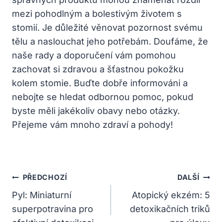
mezi pohodlným a bolestivým životem s
stomií. Je důležité věnovat pozornost svému
tělu a naslouchat jeho potřebám. Doufáme, že
naše rady a doporučení vám pomohou
zachovat si zdravou a šťastnou pokožku
kolem stomie. Buďte dobře informováni a
nebojte se hledat odbornou pomoc, pokud
byste měli jakékoliv obavy nebo otázky.
Přejeme vám mnoho zdraví a pohody!
Navigace
PŘEDCHOZÍ
DALŠÍ
Pro
Pyl: Miniaturní
Atopický ekzém: 5
superpotravina pro
detoxikačních triků
Příspěvek