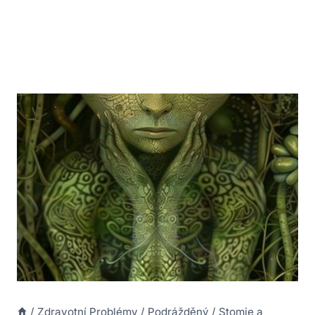
/
Zdravotní Problémy
/
Podrážděný
/
Stomie a