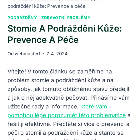
podráždění kůže: Prevence a péče
PODRÁŽDĚNÝ
|
ZDRAVOTNÍ PROBLÉMY
Stomie A Podráždění Kůže:
Prevence A Péče
Od
webmaster1
7. 4. 2024
Vítejte! V tomto článku se zaměříme na
problém stomie a podráždění kůže a na
způsoby, jak tomuto obtížnému stavu předejít
a jak o něj adekvátně pečovat. Přinášíme vám
užitečné rady a informace,
které vám
pomohou lépe porozumět této problematice
a
řešit ji efektivně. Přečtěte si více o prevenci a
péči o stomii a podráždění kůže a staňte se