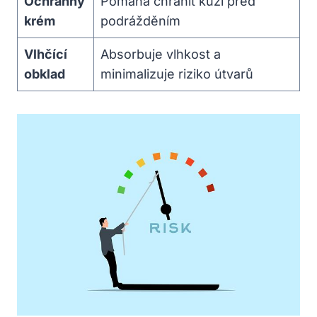
Ochranný
Pomáhá chránit kůži před
krém
podrážděním
Vlhčící
Absorbuje vlhkost a
obklad
minimalizuje riziko útvarů