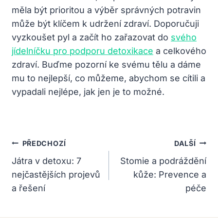
měla být prioritou a výběr správných potravin
může být klíčem k udržení zdraví. Doporučuji
vyzkoušet pyl a začít ho zařazovat do
svého
jídelníčku pro podporu detoxikace
a celkového
zdraví. Buďme pozorní ke svému tělu a dáme
mu to nejlepší, co můžeme, abychom se cítili a
vypadali nejlépe, jak jen je to možné.
Navigace
PŘEDCHOZÍ
DALŠÍ
Pro
Játra v detoxu: 7
Stomie a podráždění
nejčastějších projevů
kůže: Prevence a
Příspěvek
a řešení
péče