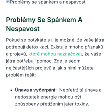
Problémy Se‍ Spánkem A
Nespavost
Pokud se potýkáte s í,⁢ je možné, ⁣že vaše játra
potřebují detoxikaci. Existuje mnoho​ příznaků
a projevů,
které mohou naznačovat
, že vaše
⁢játra potřebují pomoc.⁢ Zde je sedm
nejčastějších projevů a jak s nimi můžete
problém řešit:
Únava a​ vyčerpání:
⁤ Nepřetržitá únava a
nedostatek energie mohou být
způsobeny přetížením jater toxiny.