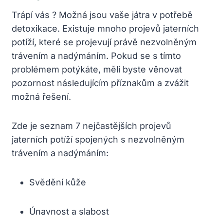
Trápí vás ? Možná jsou ⁣vaše játra v potřebě⁢
detoxikace. Existuje ‍mnoho projevů ⁣jaterních
⁢potíží, které se projevují‌ právě nezvolněným
trávením a nadýmáním. Pokud se s tímto
problémem potýkáte, měli⁢ byste věnovat
pozornost⁢ následujícím ⁢příznakům‌ a⁢ zvážit
možná ​řešení.
Zde je seznam 7 nejčastějších projevů
jaterních potíží spojených s ‍nezvolněným
trávením a nadýmáním:
Svědění kůže
Únavnost‌ a slabost