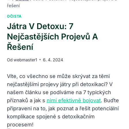
řešení
OČISTA
Játra V Detoxu: 7
Nejčastějších Projevů A
Řešení
Od
webmaster1
6. 4. 2024
Víte,⁤ co všechno se může skrývat za těmi
nejčastějšími projevy⁣ játry při detoxikaci? V
našem⁢ článku⁢ se podíváme na​ 7 typických
příznaků a jak s
nimi efektivně bojovat
. Buďte
připraveni na to, jak poznat a​ řešit potenciální
komplikace spojené s detoxikačním
procesem!