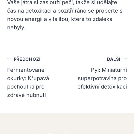
Vaše játra si zaslouží péči, takže si udělajte
čas na ⁤detoxikaci a pozítří ráno se proberte s
novou energií a vitalitou, které to zdaleka
nebyly.
Navigace
PŘEDCHOZÍ
DALŠÍ
Pro
Fermentované
Pyl: Miniaturní
okurky: Křupavá
superpotravina pro
Příspěvek
pochoutka pro
efektivní detoxikaci
zdravé hubnutí