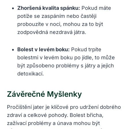
Zhoršená kvalita spánku:
Pokud ⁢máte
potíže se zaspáním nebo častěji
probouzíte v noci, mohou za to být
zodpovědná nezdravá játra.
Bolest v levém⁢ boku:
Pokud trpíte​
bolestmi v levém boku po jídle, to může
být způsobeno ​problémy s játry a jejich
detoxikací.
Závěrečné Myšlenky
Pročištění jater ⁢je klíčové pro udržení ⁤dobrého
zdraví a celkové‍ pohody. Bolest břicha,
zažívací problémy a únava mohou být