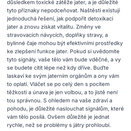
důsledkem toxické zátěže jater, a je⁤ důležité
tyto příznaky nepodceňovat. ⁣Naštěstí existují
jednoduchá řešení, jak podpořit detoxikaci
jater a⁤ znovu⁤ získat vitalitu. Změny ve
stravovacích návycích, doplňky stravy, a
bylinné čaje‍ mohou být efektivními prostředky
ke zlepšení funkce jater. Pokud si uvědomíte
tyto ⁤signály, vaše tělo vám bude vděčné, a vy
se budete⁤ cítit lépe než kdy dříve. Buďte
laskaví ke svým jaterním orgánům a ony⁤ vám
to oplatí. Vláčet se po celý den‍ s pocitem
těžkosti a ​únava je jen volbou, ‌a to jistě není
tou‌ správnou. S ohledem na vaše zdraví a
pohodu, je‌ důležité naslouchat signálům, ⁤které
vám tělo posílá. Ovšem důležité je jednat
rychle, než se problémy s játry prohloubí.