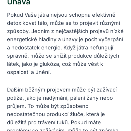
Únava
Pokud Vaše játra nejsou schopna efektivně
detoxikovat tělo, může se to projevit​ různými
způsoby. Jedním z nejčastějších projevů nízké
energetické hladiny‍ a únavy je pocit vyčerpání
‌a nedostatek energie. Když játra nefungují
správně, může se snížit produkce důležitých
látek, jako je glukóza, což může vést k
ospalosti a únění.
Dalším běžným projevem může být zažívací
potíže, jako je nadýmání, pálení žáhy⁣ nebo
průjem. To může být způsobeno
nedostatečnou​ produkcí žluče, která ‍je
⁣důležitá⁢ pro trávení tuků. Pokud máte
problémy ⁣se zažíváním, může to být známka,