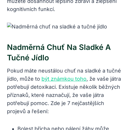
můžete dosáhnout lepšího zdraví a zlepšení
kognitivních funkcí.
Nadměrná Chuť Na Sladké A
Tučné Jídlo
Pokud máte neustálou chuť na sladké⁤ a tučné
jídlo, může to
být známkou toho
, že vaše játra‍
potřebují detoxikaci. Existuje několik běžných
příznaků, které naznačují, že vaše játra
potřebují pomoc. Zde je 7 nejčastějších
‌projevů a řešení:
Bolest břicha nebo pálení žáhy může