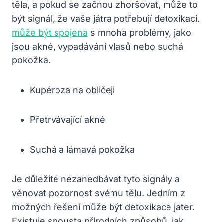
těla, a pokud se začnou zhoršovat, může to‌
být ‍signál, že ⁤vaše játra potřebují detoxikaci. ‌
může být spojena
s mnoha problémy, jako⁣
jsou ​akné, vypadávání ⁤vlasů nebo suchá
pokožka.
Kupéroza‌ na obličeji
Přetrvávající⁣ akné
Suchá a lámavá pokožka
Je důležité nezanedbávat⁣ tyto signály a
věnovat ⁣pozornost svému tělu. Jedním z⁣
možných řešení může být detoxikace jater.
Existuje spousta přírodních způsobů, jak ​