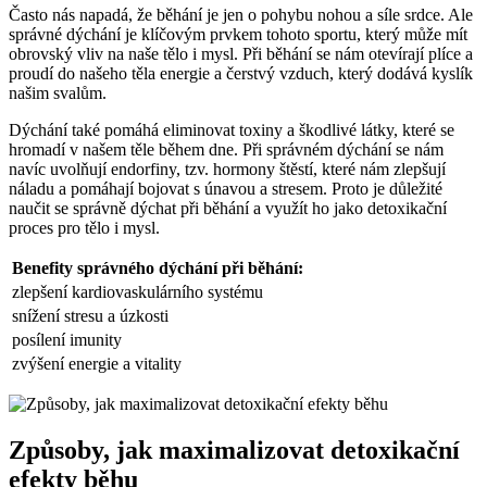
Často nás napadá, že běhání je jen o pohybu nohou a síle srdce. Ale
správné dýchání je klíčovým prvkem tohoto sportu, který může mít
obrovský vliv na naše tělo i mysl. Při běhání se nám otevírají plíce a
proudí do našeho těla energie a čerstvý vzduch, který dodává kyslík
našim svalům.
Dýchání také pomáhá eliminovat toxiny a škodlivé látky, které se
hromadí v našem těle během dne. Při správném dýchání se nám
navíc uvolňují endorfiny, tzv. hormony štěstí, které nám zlepšují
náladu a pomáhají bojovat s únavou a stresem. Proto je důležité
naučit se správně dýchat při běhání a využít ho jako detoxikační
proces pro tělo i mysl.
Benefity správného dýchání při běhání:
zlepšení kardiovaskulárního systému
snížení stresu a úzkosti
posílení imunity
zvýšení energie a vitality
Způsoby, jak maximalizovat detoxikační
efekty běhu