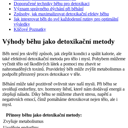
Doporučené techniky běhu pro detoxikaci
Význam správného dýchání při běhání
Způsoby, jak maximalizovat detoxikační efekty běhu
Jak integrovat běh do své každodenní rutiny pro optimální
výsledky
Klíčové Poznatky
Výhody běhu jako detoxikační metody
Běh není jen skvělý způsob, jak zlepšit kondici a spálit kalorie, ale
také efektivní detoxikační metoda pro tělo i mysl. Pohybem můžeme
vyčistit tělo od škodlivých látek a pomoci mu zbavit se
nahromaděných toxinů. Pravidelný běh může zvýšit metabolismus a
podpořit přirozený proces detoxikace v těle.
Běhání může také pozitivně ovlivnit stav naší mysli. Při běhu se
uvolňují endorfiny, tzv. hormony štěstí, které nám dodávají energii a
zlepšují náladu. Díky běhu se můžeme zbavit stresu, napětí a
negativních emocí, čímž pomáháme detoxikovat nejen tělo, ale i
mysl.
Přínosy běhu jako detoxikační metody:
Zvyšuje metabolismus
Uvolňuje endorfiny