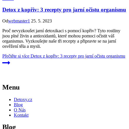
Detox z kopřiv: 3 recepty pro jarní očistu organismu
Od
webmaster1
25. 5. 2023
Proč nevyzkoušet jarní detoxikaci s pomocí kopřiv? Tyto rostliny
jsou plné živin a antioxidantů, které mohou pomoci očistit váš
organismus. Vyzkoušejte naše tři recepty a připravte se na jarní
osvěžení těla a mysli.
Přečtěte si více
Detox z kopřiv: 3 recepty pro jarní očistu organismu
Menu
Detoxy.cz
Blog
O Nás
Kontakt
Blog