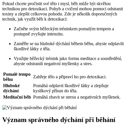
Pokud chcete pročistit své tělo i mysl, běh může být skvělou
technikou pro detoxikaci. Pohyb a cvičení mohou pomoci odstranit
toxiny a zlepšit celkovou pohodu. Zde je několik doporučených
technik, jak využít běh k detoxikaci:
Začněte svým běžeckým tréninkem pomalým tempem a
postupně zvyšujte intenzitu.
Zaměřte se na hluboké dýchání během běhu, abyste odplavili
škodlivé látky z těla.
Využijte běžecký trénink jako formu meditace a soustředění,
abyste odstranili negativní myšlenky a stres.
Pomalé tempo
Zahřeje tělo a připraví ho pro detoxikaci.
běhu
Hluboké
Pomáhá odplavit škodlivé látky a zlepšuje
dýchání
kyslíkový přísun do těla.
Meditační běh
Pomáhá zbavit se stresu a negativních myšlenek.
Význam správného dýchání při běhání