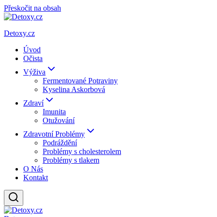
Přeskočit na obsah
Detoxy.cz
Úvod
Očista
Výživa
Fermentované Potraviny
Kyselina Askorbová
Zdraví
Imunita
Otužování
Zdravotní Problémy
Podráždění
Problémy s cholesterolem
Problémy s tlakem
O Nás
Kontakt