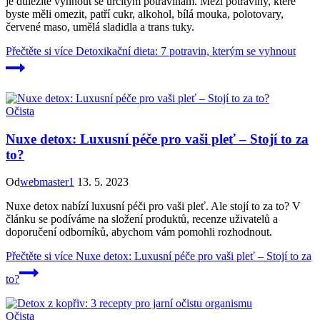
je důležité vyhnout se určitým potravinám. Mezi potraviny, které
byste měli omezit, patří cukr, alkohol, bílá mouka, polotovary,
červené maso, umělá sladidla a trans tuky.
Přečtěte si více
Detoxikační dieta: 7 potravin, kterým se vyhnout
Očista
Nuxe detox: Luxusní péče pro vaši pleť – Stojí to za
to?
Od
webmaster1
13. 5. 2023
Nuxe detox nabízí luxusní péči pro vaši pleť. Ale stojí to za to? V
článku se podíváme na složení produktů, recenze uživatelů a
doporučení odborníků, abychom vám pomohli rozhodnout.
Přečtěte si více
Nuxe detox: Luxusní péče pro vaši pleť – Stojí to za
to?
Očista