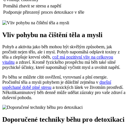
Pomáhá zbavit se stresu a napětí
Podporuje přirozený proces detoxikace v těle
Vliv pohybu na čištění těla a mysli
Pohyb a aktivita jako běh mohou být skvělým způsobem, jak
pročistit nejen tělo, ale i mysl. Pohyb napomáhá odplavit toxiny z
těla a zlepšuje krevní oběh,
což má pozitivní vliv na celkovou
vitalitu
a zdraví. Kromě fyzického prospěchu má běh také silné
psychické účinky, které napomáhají vyčistit mysl a uvolnit napětí.
Po běhu se můžete cítit osvěžení, vyrovnaní a plní energie.
Pročistění těla a mysli pohybem je důležité zejména v
dnešní
uspěchané době plné stresu
a toxických látek ve životním prostředí.
Několikaminutový běh denně může udělat zázraky pro vaše zdraví a
duševní pohodu.
Doporučené techniky běhu pro detoxikaci