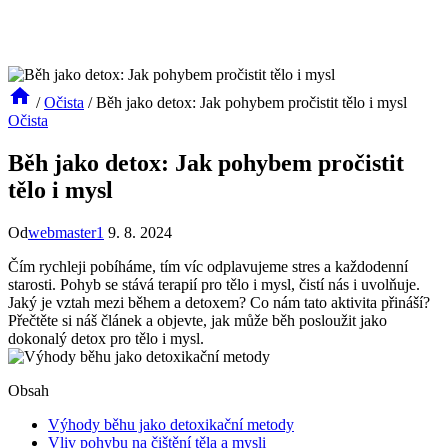
/
Očista
/
Běh jako detox: Jak pohybem pročistit tělo i mysl
Očista
Běh jako detox: Jak pohybem pročistit
tělo i mysl
Od
webmaster1
9. 8. 2024
Čím rychleji pobíháme, tím víc odplavujeme stres a každodenní
starosti. Pohyb se stává terapií pro tělo i mysl, čistí nás i uvolňuje.
Jaký je vztah mezi během a detoxem? Co nám tato aktivita přináší?
Přečtěte si náš článek a objevte, jak může běh posloužit jako
dokonalý detox pro tělo i mysl.
Obsah
Výhody běhu jako detoxikační metody
Vliv pohybu na čištění těla a mysli