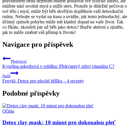
pravidelném běhu nejenom budete posilovat své fyzické zdraví, ale
můžete také uvolnit mysl a snížit stres. Protože je důležité pečovat o
své tělo i mysl, může být běh skvělým doplňkem vaší detoxikační
rutiny. Nebojte se vydat na trasu a uvidíte, jak tento jednoduchý, ale
účinný způsob pohybu může mít kladný dopad na vaše život. Tak
co říkáte, zkoušeli jste už běh jako detox? Buďte aktivní a zjistěte,
jak to může změnit váš přístup k životu!
Navigace pro příspěvek
Předchozí
Kyselina askorbová v rohlíku: Překvapivý zdroj vitamínu C?
Další
Fenykl: Detox pro ploché bříško – 4 recepty
Podobné příspěvky
Očista
Detox clay mask: 10 minut pro dokonalou pleť