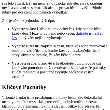
své tělo i mysl. Běhání není jen o fyzické aktivitě, ale i o očistění
mysli a zbavení se stresu. Jak ale integrovat běh do vaší každodenní
rutiny pro dosažení optimálních výsledků?
Zde je několik jednoduchých tipů:
Vyberte si čas:
Určete si pravidelný čas, kdy budete běhat
každý den. Může to být ráno nebo večer,
důležité je najít si
čas
, který vám nejlépe vyhovuje.
Vyberte si trasu:
Najděte si trasu, která vás bude motivovat a
bude pro vás příjemná. Buďte kreativní a zkoušejte různé
cesty, abyste se nestalo, že vám běhání omrzí.
Vytvořte si cíle:
Stanovte si krátkodobé i dlouhodobé cíle,
které vám pomohou udržet motivaci a sledovat vaše pokroky.
Buďte realističtí a postupně zvyšujte obtížnost vašich
tréninků.
Klíčové Poznatky
V tomto článku jsme prozkoumali přínosy běhu jako detoxikační
metody pro tělo i mysl. Jak jsme viděli, pohyb může hračovat
klíčovou roli v eliminaci toxinů a zlepšení celkového zdraví. Při