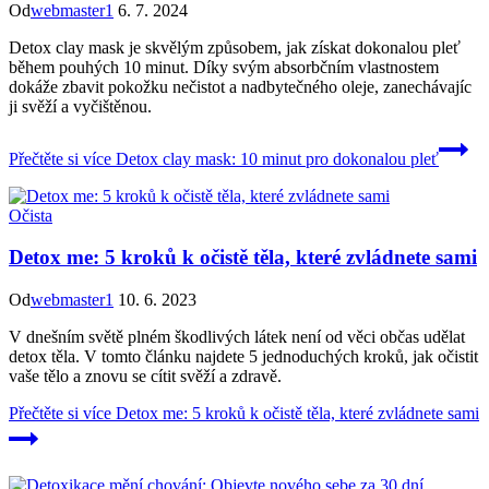
Od
webmaster1
6. 7. 2024
Detox clay mask je skvělým způsobem, jak získat dokonalou pleť
během pouhých 10 minut. Díky svým absorbčním vlastnostem
dokáže zbavit pokožku nečistot a nadbytečného oleje, zanechávajíc
ji svěží a vyčištěnou.
Přečtěte si více
Detox clay mask: 10 minut pro dokonalou pleť
Očista
Detox me: 5 kroků k očistě těla, které zvládnete sami
Od
webmaster1
10. 6. 2023
V dnešním světě plném škodlivých látek není od věci občas udělat
detox těla. V tomto článku najdete 5 jednoduchých kroků, jak očistit
vaše tělo a znovu se cítit svěží a zdravě.
Přečtěte si více
Detox me: 5 kroků k očistě těla, které zvládnete sami