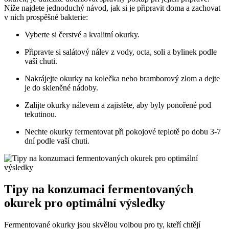
Níže najdete jednoduchý návod, jak si je připravit doma a zachovat
v nich prospěšné bakterie:
Vyberte si čerstvé a kvalitní okurky.
Připravte si salátový nálev z vody, octa, soli a bylinek podle
vaší chuti.
Nakrájejte okurky na kolečka nebo bramborový zlom a dejte
je do skleněné nádoby.
Zalijte okurky nálevem a zajistěte, aby byly ponořené pod
tekutinou.
Nechte okurky fermentovat při pokojové teplotě po dobu 3-7
dní podle vaší chuti.
Tipy na konzumaci fermentovaných
okurek pro optimální výsledky
Fermentované okurky jsou skvělou volbou pro ty, kteří chtějí