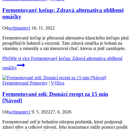
Fermentovaný kečup: Zdravá alternativa oblíbené
omáčky
Od
webmaster1
16. 11. 2022
Fermentovaný kečup je přirozená alternativa klasického kečupu plná
prospěšných bakterií a enzymů. Tato zdravá omáčka je bohatá na
vitamíny a minerály a má intenzivní chuť, kterou si jistě zamilujete.
Přečtěte si více
Fermentovaný kečup: Zdravá alternativa oblíbené
omáčky
Fermentované Potraviny
|
Výživa
Fermentované zelí: Domácí recept za 15 min
[Návod]
Od
webmaster1
9. 5. 2022
27. 6. 2026
Fermentované zelí je bohatým zdrojem probiotik, které podporují
zdraví střev a celkové trávení. Jeho konzumace může pomoci posílit