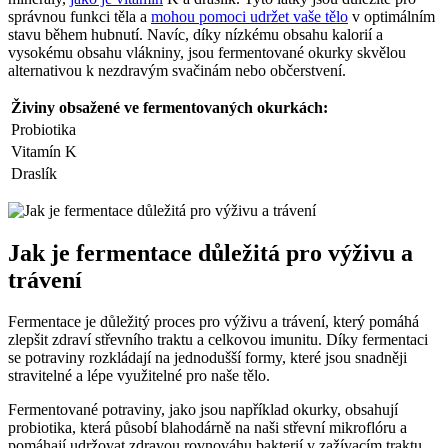
správnou funkci těla a
mohou pomoci udržet vaše tělo
v optimálním
stavu během hubnutí. Navíc, díky nízkému obsahu kalorií a
vysokému obsahu vlákniny, jsou fermentované okurky skvělou
alternativou k nezdravým svačinám nebo občerstvení.
Živiny obsažené ve fermentovaných okurkách:
Probiotika
Vitamín K
Draslík
Jak je fermentace důležitá pro výživu a
trávení
Fermentace je důležitý proces pro výživu a trávení, který pomáhá
zlepšit zdraví střevního traktu a celkovou imunitu. Díky fermentaci
se potraviny rozkládají na jednodušší formy, které jsou snadněji
stravitelné a lépe využitelné pro naše tělo.
Fermentované potraviny, jako jsou například okurky, obsahují
probiotika, která působí blahodárně na naši střevní mikroflóru a
pomáhají udržovat zdravou rovnováhu bakterií v zažívacím traktu.