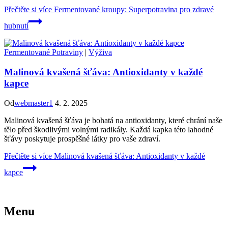
Přečtěte si více
Fermentované kroupy: Superpotravina pro zdravé
hubnutí
Fermentované Potraviny
|
Výživa
Malinová kvašená šťáva: Antioxidanty v každé
kapce
Od
webmaster1
4. 2. 2025
Malinová kvašená šťáva je bohatá na antioxidanty, které chrání naše
tělo před škodlivými volnými radikály. Každá kapka této lahodné
šťávy poskytuje prospěšné látky pro vaše zdraví.
Přečtěte si více
Malinová kvašená šťáva: Antioxidanty v každé
kapce
Menu