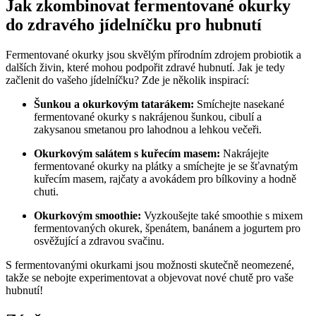
Jak zkombinovat fermentované okurky
do zdravého jídelníčku pro hubnutí
Fermentované okurky jsou skvělým přírodním zdrojem probiotik a
dalších živin, které mohou podpořit zdravé hubnutí. Jak je tedy
začlenit do vašeho jídelníčku? Zde je několik inspirací:
Šunkou a okurkovým tatarákem:
Smíchejte nasekané
fermentované okurky s nakrájenou šunkou, cibulí a
zakysanou smetanou pro lahodnou a lehkou večeři.
Okurkovým salátem s kuřecím masem:
Nakrájejte
fermentované okurky na plátky a smíchejte je se šťavnatým
kuřecím masem, rajčaty a avokádem pro bílkoviny a hodně
chuti.
Okurkovým smoothie:
Vyzkoušejte také smoothie s mixem
fermentovaných okurek, špenátem, banánem a jogurtem pro
osvěžující a zdravou svačinu.
S fermentovanými okurkami jsou možnosti skutečně neomezené,
takže se nebojte experimentovat a objevovat nové chutě pro vaše
hubnutí!