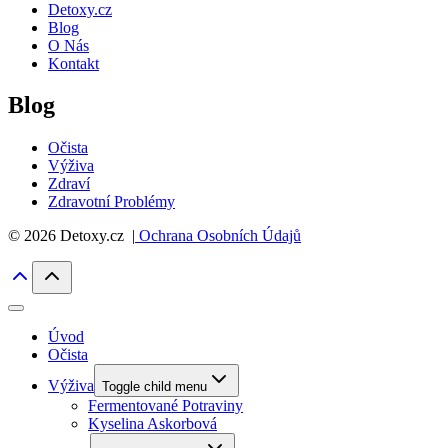
Detoxy.cz
Blog
O Nás
Kontakt
Blog
Očista
Výživa
Zdraví
Zdravotní Problémy
© 2026 Detoxy.cz |
Ochrana Osobních Údajů
Úvod
Očista
Výživa
Toggle child menu
Fermentované Potraviny
Kyselina Askorbová