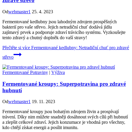
zdravé střevo
Od
webmaster1
25. 4. 2023
Fermentované kedlubny jsou lahodným zdrojem prospěšných
bakterií pro vaše střevo. Jejich netradiční chuť dodává jídlu
zajímavý prvek a podporuje zdraví trávicího systému. Vyzkoušejte
tento zdravý a chutný doplněk do vaší stravy!
Přečtěte si více
Fermentované kedlubny: Netradiční chuť pro zdravé
střevo
Fermentované Potraviny
|
Výživa
Fermentované kroupy: Superpotravina pro zdravé
hubnutí
Od
webmaster1
19. 11. 2023
Fermentované kroupy jsou bohatým zdrojem živin a prospívají
trávení. Díky nim můžete snadněji dosáhnout svých cílů při hubnutí
a zlepšit celkové zdraví. Jejich konzumace je vhodná pro všechny,
kdo chtějí získat energii a posílit imunitu.