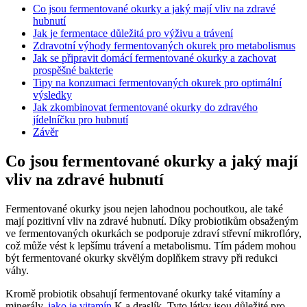
Co jsou fermentované okurky a jaký mají vliv na zdravé
hubnutí
Jak je fermentace důležitá pro výživu a trávení
Zdravotní výhody fermentovaných okurek pro metabolismus
Jak se připravit domácí fermentované okurky a zachovat
prospěšné bakterie
Tipy na konzumaci fermentovaných okurek pro optimální
výsledky
Jak zkombinovat fermentované okurky do zdravého
jídelníčku pro hubnutí
Závěr
Co jsou fermentované okurky a jaký mají
vliv na zdravé hubnutí
Fermentované okurky jsou nejen lahodnou pochoutkou, ale také
mají pozitivní vliv na zdravé hubnutí. Díky probiotikům obsaženým
ve fermentovaných okurkách se podporuje zdraví střevní mikroflóry,
což může vést k lepšímu trávení a metabolismu. Tím pádem mohou
být fermentované okurky skvělým doplňkem stravy při redukci
váhy.
Kromě probiotik obsahují fermentované okurky také vitamíny a
minerály,
jako je vitamín
K a draslík. Tyto látky jsou důležité pro