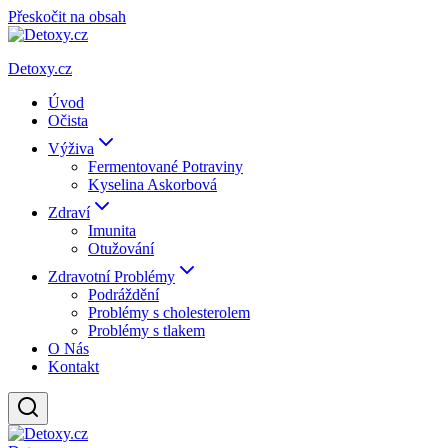
Přeskočit na obsah
Detoxy.cz
Úvod
Očista
Výživa
Fermentované Potraviny
Kyselina Askorbová
Zdraví
Imunita
Otužování
Zdravotní Problémy
Podráždění
Problémy s cholesterolem
Problémy s tlakem
O Nás
Kontakt