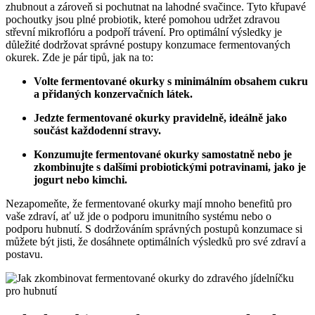
zhubnout a zároveň si pochutnat na lahodné svačince. Tyto křupavé
pochoutky jsou plné probiotik, které pomohou udržet zdravou
střevní mikroflóru a podpoří trávení. Pro optimální výsledky je
důležité dodržovat správné postupy konzumace fermentovaných
okurek. Zde je pár tipů, jak na to:
Volte fermentované okurky s minimálním obsahem cukru
a přidaných konzervačních látek.
Jedzte fermentované okurky pravidelně, ideálně jako
součást každodenní stravy.
Konzumujte fermentované okurky samostatně nebo je
zkombinujte s dalšími probiotickými potravinami, jako je
jogurt nebo kimchi.
Nezapomeňte, že fermentované okurky mají mnoho benefitů pro
vaše zdraví, ať už jde o podporu imunitního systému nebo o
podporu hubnutí. S dodržováním správných postupů konzumace si
můžete být jisti, že dosáhnete optimálních výsledků pro své zdraví a
postavu.