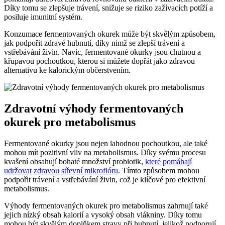
Díky tomu se zlepšuje trávení, snižuje se riziko zažívacích potíží a
posiluje imunitní systém.
Konzumace fermentovaných okurek může být skvělým způsobem,
jak podpořit zdravé hubnutí, díky nimž se zlepší trávení a
vstřebávání živin. Navíc, fermentované okurky jsou chutnou a
křupavou pochoutkou, kterou si můžete dopřát jako zdravou
alternativu ke kalorickým občerstvením.
Zdravotní výhody fermentovaných
okurek pro metabolismus
Fermentované okurky jsou nejen lahodnou pochoutkou, ale také
mohou mít pozitivní vliv na metabolismus. Díky svému procesu
kvašení obsahují bohaté množství probiotik,
které pomáhají
udržovat zdravou střevní mikroflóru
. Tímto způsobem mohou
podpořit trávení a vstřebávání živin, což je klíčové pro efektivní
metabolismus.
Výhody fermentovaných okurek pro metabolismus zahrnují také
jejich nízký obsah kalorií a vysoký obsah vlákniny. Díky tomu
mohou být skvělým doplňkem stravy při hubnutí, jelikož podporují