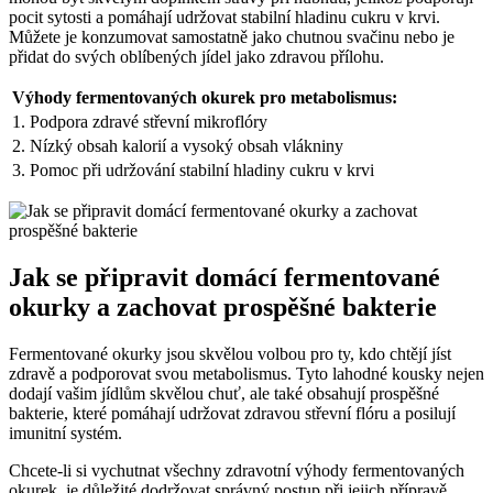
pocit sytosti a pomáhají udržovat stabilní hladinu cukru v krvi.
Můžete je konzumovat samostatně jako chutnou svačinu nebo je
přidat do svých oblíbených jídel jako zdravou přílohu.
Výhody fermentovaných okurek pro metabolismus:
1. Podpora zdravé střevní mikroflóry
2. Nízký obsah kalorií a vysoký obsah vlákniny
3. Pomoc při udržování stabilní hladiny cukru v krvi
Jak se připravit domácí fermentované
okurky a zachovat prospěšné bakterie
Fermentované okurky jsou skvělou volbou pro ty, kdo chtějí jíst
zdravě a podporovat svou metabolismus. Tyto lahodné kousky nejen
dodají vašim jídlům skvělou chuť, ale také obsahují prospěšné
bakterie, které pomáhají udržovat zdravou střevní flóru a posilují
imunitní systém.
Chcete-li si vychutnat všechny zdravotní výhody fermentovaných
okurek, je důležité dodržovat správný postup při jejich přípravě.