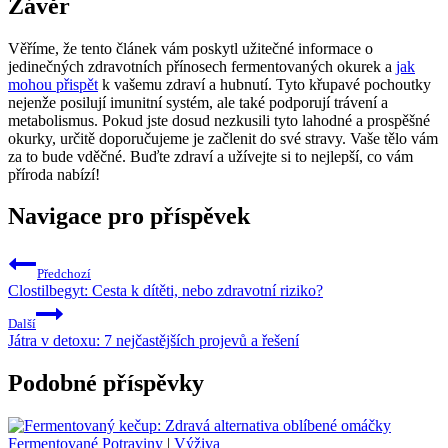
Závěr
Věříme, že tento článek vám poskytl užitečné informace o
jedinečných zdravotních přínosech fermentovaných okurek a
jak
mohou přispět
k vašemu zdraví a hubnutí. Tyto křupavé pochoutky
nejenže posilují imunitní systém, ale také podporují trávení a
metabolismus. Pokud jste dosud nezkusili tyto lahodné a prospěšné
okurky, určitě doporučujeme je začlenit do své stravy. Vaše tělo vám
za to bude vděčné. Buďte zdraví a užívejte si to nejlepší, co vám
příroda nabízí!
Navigace pro příspěvek
Předchozí
Clostilbegyt: Cesta k dítěti, nebo zdravotní riziko?
Další
Játra v detoxu: 7 nejčastějších projevů a řešení
Podobné příspěvky
Fermentované Potraviny
|
Výživa