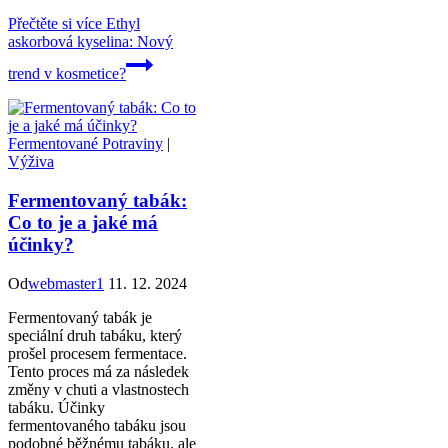
Přečtěte si více
Ethyl
askorbová kyselina: Nový
trend v kosmetice?
Fermentované Potraviny
|
Výživa
Fermentovaný tabák:
Co to je a jaké má
účinky?
Od
webmaster1
11. 12. 2024
Fermentovaný tabák je
speciální druh tabáku, který
prošel procesem fermentace.
Tento proces má za následek
změny v chuti a vlastnostech
tabáku. Účinky
fermentovaného tabáku jsou
podobné běžnému tabáku, ale