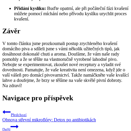
Přidání kyslíku:
Buďte opatrní, ale při počáteční fázi kvašení
můžete pomocí míchání nebo přívodu kyslíku urychlit proces
kvašení.
Závěr
V tomto článku jsme prozkoumali postup zrychleného kvašení
domácího piva a sdíleli jsme s vámi několik užitečných tipů, jak
dosáhnout dokonalé chuti a aroma. Doufáme, že vám naše rady
pomohly a že se těšíte na vlastnoručně vyrobené lahodné pivo.
Nebojte se experimentovat, zkoušet nové receptury a vyladit své
dovednosti. Pamatujte, že vaše kreativita není omezena, když jde o
vaší vášeň pro domácí pivovarnictví. Takže namáčkněte vaše kvašící
lahve a doufejme, že brzy se těšíme na vaše skvělé pivní dobroty.
Na zdraví!
Navigace pro příspěvek
Předchozí
Obnova střevní mikroflóry: Detox po antibiotikách
Další