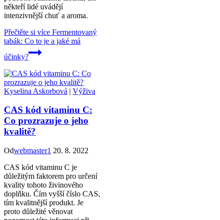
někteří lidé uvádějí
intenzivnější chuť a aroma.
Přečtěte si více
Fermentovaný
tabák: Co to je a jaké má
účinky?
Kyselina Askorbová
|
Výživa
CAS kód vitaminu C:
Co prozrazuje o jeho
kvalitě?
Od
webmaster1
20. 8. 2022
CAS kód vitaminu C je
důležitým faktorem pro určení
kvality tohoto živinového
doplňku. Čím vyšší číslo CAS,
tím kvalitnější produkt. Je
proto důležité věnovat