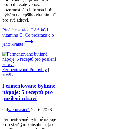
proto důležité věnovat
pozornost této informaci při
výběru nejlepšího vitaminu C
pro své zdraví.
Přečtěte si více
CAS kód
vitaminu C: Co prozrazuje o
jeho kvalitě?
Fermentované Potraviny
|
Výživa
Fermentované bylinné
nápoje: 5 receptů pro
posílení zdraví
Od
webmaster1
22. 6. 2023
Fermentované bylinné nápoje
jsou skvělým způsobem, jak