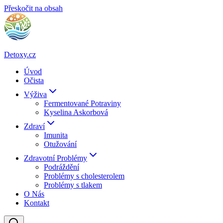
Přeskočit na obsah
Detoxy.cz
Úvod
Očista
Výživa
Fermentované Potraviny
Kyselina Askorbová
Zdraví
Imunita
Otužování
Zdravotní Problémy
Podráždění
Problémy s cholesterolem
Problémy s tlakem
O Nás
Kontakt