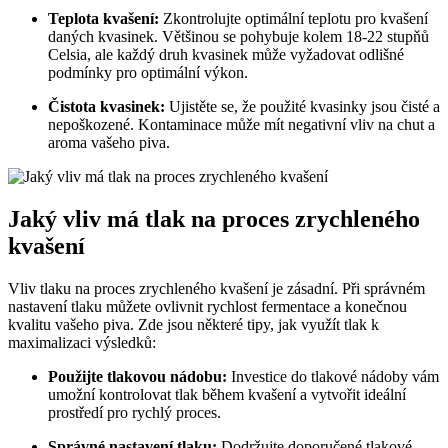
Teplota kvašení:
Zkontrolujte optimální teplotu pro kvašení
daných kvasinek. Většinou se pohybuje kolem 18-22 stupňů
Celsia, ale každý druh kvasinek může vyžadovat odlišné
podmínky pro optimální výkon.
Čistota kvasinek:
Ujistěte se, že použité kvasinky jsou čisté a
nepoškozené. Kontaminace může mít negativní vliv na chut a
aroma vašeho piva.
Jaký vliv má tlak na proces zrychleného
kvašení
Vliv tlaku na proces zrychleného kvašení je zásadní. Při správném
nastavení tlaku můžete ovlivnit rychlost fermentace a konečnou
kvalitu vašeho piva. Zde jsou některé tipy, jak využít tlak k
maximalizaci výsledků:
Použijte tlakovou nádobu:
Investice do tlakové nádoby vám
umožní kontrolovat tlak během kvašení a vytvořit ideální
prostředí pro rychlý proces.
Správné nastavení tlaku:
Dodržujte doporučené tlakové