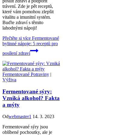
posílit zdraví a podpořit
trávení. Zde je pět receptů,
které vám pomohou zlepšit
vitalitu a imunitní systém.
Buďte zdraví s těmito
lahodnými nápoji!
Přečtěte si více
Fermentované
bylinné nápoje: 5 receptů pro
posílení zdraví
Fermentované Potraviny
|
Výživa
Fermentované sýry:
Vzniká alkohol? Fakta
a mýty
Od
webmaster1
14. 3. 2023
Fermentované sýry jsou
oblíbené pochoutky, ale je