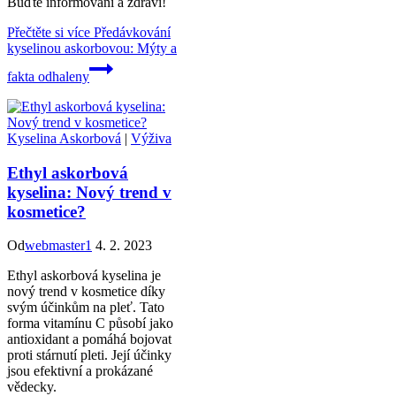
Buďte informovaní a zdraví!
Přečtěte si více
Předávkování
kyselinou askorbovou: Mýty a
fakta odhaleny
Kyselina Askorbová
|
Výživa
Ethyl askorbová
kyselina: Nový trend v
kosmetice?
Od
webmaster1
4. 2. 2023
Ethyl askorbová kyselina je
nový trend v kosmetice díky
svým účinkům na pleť. Tato
forma vitamínu C působí jako
antioxidant a pomáhá bojovat
proti stárnutí pleti. Její účinky
jsou efektivní a prokázané
vědecky.