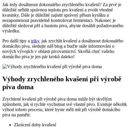
Jak tedy dosáhnout dokonalého zrychleného kvašení? Za prvé je
důležité seřídit správnou teplotu pro kvašení a zvolit vhodné
kvasinky. Dále je důležité zajistit správný přísun kyslíku a
nezapomenout pravidelně kontrolovat fermentaci. Nakonec je
důležité sledovat pH a hustotu piva, abyste dosáhli požadovaného
výsledku.
Pro další tipy a
triky
, jak zrychlit kvašení a dosáhnout dokonalého
domácího piva, sledujte náš blog a buďte stále informováni o
nových vývojích v oblasti pivovarnictví. Skvělá chuť vašeho
domácího piva je jen pár kroků daleko!
Výhody zrychleného kvašení při výrobě
piva doma
Zrychlené kvašení při výrobě piva doma může být skvělým
způsobem, jak si rychle vychutnat své vlastní pivo. Existuje několik
výhod tohoto procesu, které byste měli mít při výrobě domácího
piva na paměti:
Zkrácení doby kvašení