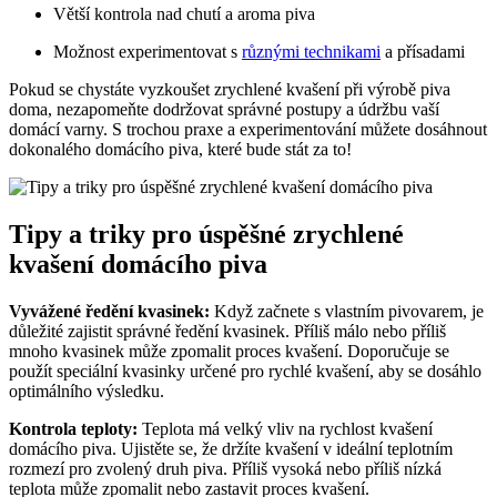
Větší kontrola nad chutí a aroma piva
Možnost experimentovat s
různými technikami
a přísadami
Pokud se chystáte vyzkoušet zrychlené kvašení při výrobě piva
doma, nezapomeňte dodržovat správné postupy a údržbu vaší
domácí varny. S trochou praxe a experimentování můžete dosáhnout
dokonalého domácího piva, které bude stát za to!
Tipy a triky pro úspěšné zrychlené
kvašení domácího piva
Vyvážené ředění kvasinek:
Když začnete s vlastním pivovarem, je
důležité zajistit správné ředění kvasinek. Příliš málo nebo příliš
mnoho kvasinek může zpomalit proces kvašení. Doporučuje se
použít speciální kvasinky určené pro rychlé kvašení, aby se dosáhlo
optimálního výsledku.
Kontrola teploty:
Teplota má velký vliv na rychlost kvašení
domácího piva. Ujistěte se, že držíte kvašení v ideální teplotním
rozmezí pro zvolený druh piva. Příliš vysoká nebo příliš nízká
teplota může zpomalit nebo zastavit proces kvašení.