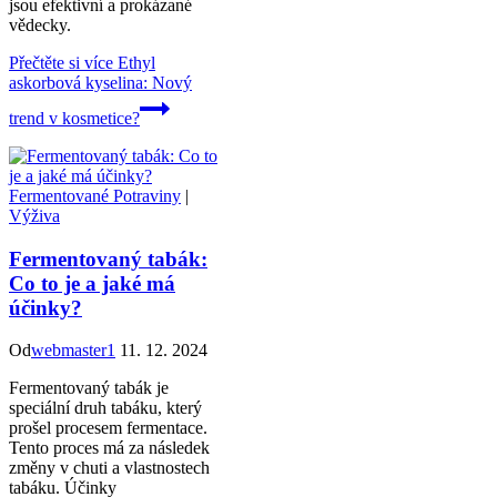
jsou efektivní a prokázané
vědecky.
Přečtěte si více
Ethyl
askorbová kyselina: Nový
trend v kosmetice?
Fermentované Potraviny
|
Výživa
Fermentovaný tabák:
Co to je a jaké má
účinky?
Od
webmaster1
11. 12. 2024
Fermentovaný tabák je
speciální druh tabáku, který
prošel procesem fermentace.
Tento proces má za následek
změny v chuti a vlastnostech
tabáku. Účinky