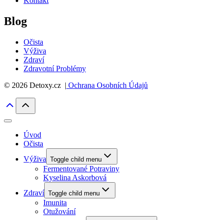
Kontakt
Blog
Očista
Výživa
Zdraví
Zdravotní Problémy
© 2026 Detoxy.cz |
Ochrana Osobních Údajů
Úvod
Očista
Výživa
Toggle child menu
Fermentované Potraviny
Kyselina Askorbová
Zdraví
Toggle child menu
Imunita
Otužování