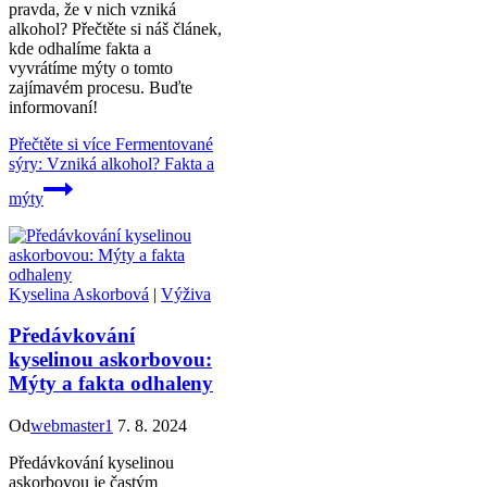
pravda, že v nich vzniká
alkohol? Přečtěte si náš článek,
kde odhalíme fakta a
vyvrátíme mýty o tomto
zajímavém procesu. Buďte
informovaní!
Přečtěte si více
Fermentované
sýry: Vzniká alkohol? Fakta a
mýty
Kyselina Askorbová
|
Výživa
Předávkování
kyselinou askorbovou:
Mýty a fakta odhaleny
Od
webmaster1
7. 8. 2024
Předávkování kyselinou
askorbovou je častým