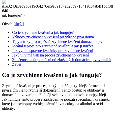
jak funguje?“>
Obsah
[
skrýt
]
Co je zrychlené kvašení a jak funguje?
Výhody zrychleného kvašení při výrobě piva doma
Tipy a triky pro úspěšné zrychlené kvašení domácího piva
Ideální teplota pro zrychlené kvašení a jak ji udržet
Jak vybrat správné kvasinky pro zrychlené kvašení
Jaký vliv má tlak na proces zrychleného kvašení
Zkušenosti a doporučení od zkušených domácích pivovarníků
Závěr
Co je zrychlené kvašení a jak funguje?
Zrychlené kvašení je proces, který umožňuje rychlejší fermentaci
piva a tím i jeho rychlejší dokončení. Tento postup je oblíbený u
domácích pivovarů, kteří chtějí své pivo mít hotové co nejrychleji.
Jak funguje tento proces? Základem je použití speciálních kvasinek,
které jsou schopny rychleji přeměňovat cukry na alkohol a oxid
uhličitý.