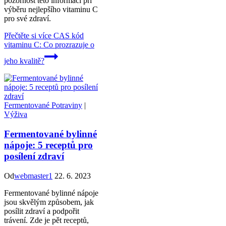
pozornost této informaci při
výběru nejlepšího vitaminu C
pro své zdraví.
Přečtěte si více
CAS kód
vitaminu C: Co prozrazuje o
jeho kvalitě?
Fermentované Potraviny
|
Výživa
Fermentované bylinné
nápoje: 5 receptů pro
posílení zdraví
Od
webmaster1
22. 6. 2023
Fermentované bylinné nápoje
jsou skvělým způsobem, jak
posílit zdraví a podpořit
trávení. Zde je pět receptů,