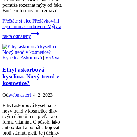
pomůže rozeznat mýty od fakt.
Buďte informovaní a zdraví!
Přečtěte si více
Předávkování
kyselinou askorbovou: Mýty a
fakta odhaleny
Kyselina Askorbová
|
Výživa
Ethyl askorbová
kyselina: Nový trend v
kosmetice?
Od
webmaster1
4. 2. 2023
Ethyl askorbová kyselina je
nový trend v kosmetice díky
svým účinkům na pleť. Tato
forma vitamínu C působí jako
antioxidant a pomáhá bojovat
proti stárnutí pleti. Její účinky