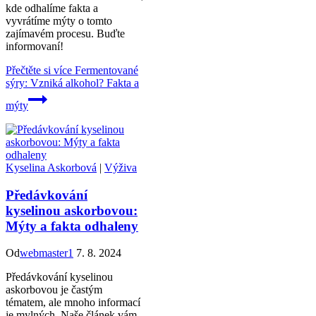
kde odhalíme fakta a
vyvrátíme mýty o tomto
zajímavém procesu. Buďte
informovaní!
Přečtěte si více
Fermentované
sýry: Vzniká alkohol? Fakta a
mýty
Kyselina Askorbová
|
Výživa
Předávkování
kyselinou askorbovou:
Mýty a fakta odhaleny
Od
webmaster1
7. 8. 2024
Předávkování kyselinou
askorbovou je častým
tématem, ale mnoho informací
je mylných. Naše článek vám