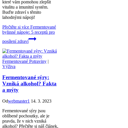
které vám pomohou zlepšit
vitalitu a imunitní systém.
Buďte zdraví s těmito
lahodnými nápoji!
Přečtěte si více
Fermentované
bylinné nápoje: 5 receptů pro
posílení zdraví
Fermentované Potraviny
|
Výživa
Fermentované sýry:
Vzniká alkohol? Fakta
a mýty
Od
webmaster1
14. 3. 2023
Fermentované sýry jsou
oblíbené pochoutky, ale je
pravda, že v nich vzniká
alkohol? Přečtěte si náš článek,