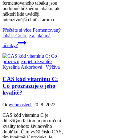
fermentovaného tabáku jsou
podobné běžnému tabáku, ale
někteří lidé uvádějí
intenzivnější chuť a aroma.
Přečtěte si více
Fermentovaný
tabák: Co to je a jaké má
účinky?
Kyselina Askorbová
|
Výživa
CAS kód vitaminu C:
Co prozrazuje o jeho
kvalitě?
Od
webmaster1
20. 8. 2022
CAS kód vitaminu C je
důležitým faktorem pro určení
kvality tohoto živinového
doplňku. Čím vyšší číslo CAS,
tím kvalitnější produkt. Je