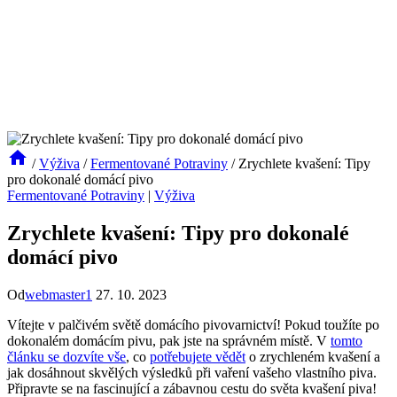
/
Výživa
/
Fermentované Potraviny
/
Zrychlete kvašení: Tipy
pro dokonalé domácí pivo
Fermentované Potraviny
|
Výživa
Zrychlete kvašení: Tipy pro dokonalé
domácí pivo
Od
webmaster1
27. 10. 2023
Vítejte v palčivém světě domácího pivovarnictví! Pokud toužíte po
dokonalém domácím pivu, pak jste na správném místě. V
tomto
článku se dozvíte vše
, co
potřebujete vědět
o zrychleném kvašení a
jak dosáhnout skvělých výsledků při vaření vašeho vlastního piva.
Připravte se na fascinující a zábavnou cestu do světa kvašení piva!