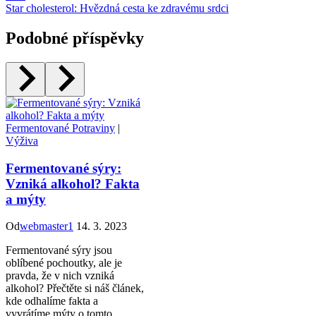
Star cholesterol: Hvězdná cesta ke zdravému srdci
Podobné příspěvky
Fermentované Potraviny
|
Výživa
Fermentované sýry:
Vzniká alkohol? Fakta
a mýty
Od
webmaster1
14. 3. 2023
Fermentované sýry jsou
oblíbené pochoutky, ale je
pravda, že v nich vzniká
alkohol? Přečtěte si náš článek,
kde odhalíme fakta a
vyvrátíme mýty o tomto