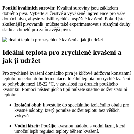
Použití kvalitních surovin:
Kvalitní suroviny jsou základem
dobrého piva. Vyberte si čerstvé a vyvážené ingredience pro vaše
domácí pivo, abyste zajistili rychlé a úspěšné kvašení. Pokud jste
zkušenější pivovarník, můžete také experimentovat s různými druhy
sladů a chmelů pro zajímavější pivo.
Ideální teplota pro zrychlené kvašení a
jak ji udržet
Pro zrychlené kvašení domácího piva je klíčové udržovat konstantní
teplotu po celou dobu fermentace. Ideální teplota pro rychlé kvašení
se pohybuje mezi 18-22 °C, v závislosti na druzích použitého
kvasinku. Pomocí následujících tipů můžete snadno udržet stabilní
teplotu:
Izolační obal:
Investujte do speciálního izolačního obalu pro
kvasné nádoby, který pomůže udržet teplotu bez větších
výkyvů.
Vodní lázeň:
Použijte kvasnou nádobu s vodní lázní, která
umožní lepší regulaci teploty během kvašení.