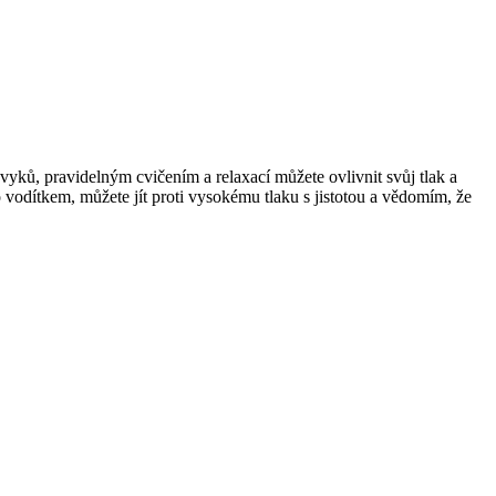
vyků, pravidelným cvičením a relaxací můžete ovlivnit svůj tlak a
o vodítkem, můžete jít proti vysokému tlaku s jistotou a vědomím, že