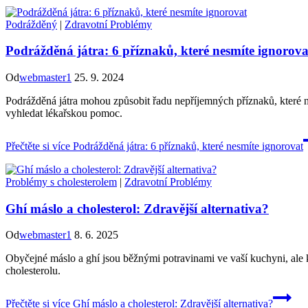
Podrážděný
|
Zdravotní Problémy
Podrážděná játra: 6 příznaků, které nesmíte ignorova
Od
webmaster1
25. 9. 2024
Podrážděná játra mohou způsobit řadu nepříjemných příznaků, které nes
vyhledat lékařskou pomoc.
Přečtěte si více
Podrážděná játra: 6 příznaků, které nesmíte ignorovat
Problémy s cholesterolem
|
Zdravotní Problémy
Ghí máslo a cholesterol: Zdravější alternativa?
Od
webmaster1
8. 6. 2025
Obyčejné máslo a ghí jsou běžnými potravinami ve vaší kuchyni, ale kt
cholesterolu.
Přečtěte si více
Ghí máslo a cholesterol: Zdravější alternativa?