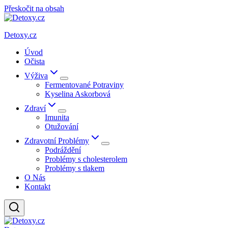
Přeskočit na obsah
Detoxy.cz
Úvod
Očista
Výživa
Fermentované Potraviny
Kyselina Askorbová
Zdraví
Imunita
Otužování
Zdravotní Problémy
Podráždění
Problémy s cholesterolem
Problémy s tlakem
O Nás
Kontakt