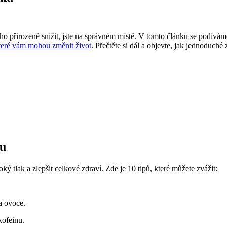
ho přirozeně snížit, jste na správném místě. V tomto článku se podíváme
teré vám mohou změnit život
. Přečtěte si dál a objevte, jak jednoduc
ku
 tlak a zlepšit celkové zdraví. Zde je 10 tipů, které můžete zvážit:
a ovoce.
kofeinu.