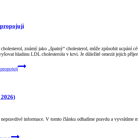
 propojují
cholesterol, známý jako „špatný“ cholesterol, může způsobit ucpání cé
šovat hladinu LDL cholesterolu v krvi. Je důležité omezit jejich příje
 propojují
 2026)
í nepravdivé informace. V tomto článku odhalíme pravdu a vyvrátíme mý