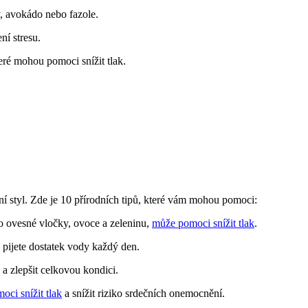
y, avokádo nebo fazole.
ní stresu.
eré mohou pomoci snížit tlak.
tní styl. Zde je 10 přírodních tipů, které vám mohou pomoci:
ko ovesné vločky, ovoce a zeleninu,
může pomoci snížit tlak
.
 pijete dostatek vody každý den.
a zlepšit celkovou kondici.
ci snížit tlak
a snížit riziko srdečních onemocnění.