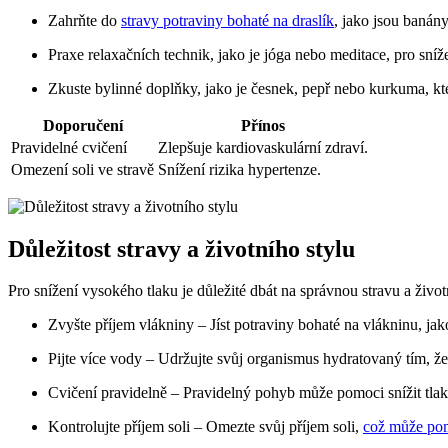
Zahrňte do
stravy potraviny bohaté na draslík
, jako jsou banán
Praxe relaxačních technik, jako je jóga nebo meditace, pro sníže
Zkuste bylinné doplňky, jako je česnek, pepř nebo kurkuma, kt
Doporučení
Přínos
Pravidelné cvičení
Zlepšuje kardiovaskulární zdraví.
Omezení soli ve stravě
Snížení rizika hypertenze.
Důležitost stravy a životního stylu
Pro snížení vysokého tlaku je důležité dbát na správnou stravu a živo
Zvyšte příjem vlákniny – Jíst potraviny bohaté na vlákninu, ja
Pijte více vody – Udržujte svůj organismus hydratovaný tím, že
Cvičení pravidelně – Pravidelný pohyb může pomoci snížit tlak 
Kontrolujte příjem soli – Omezte svůj příjem soli,
což může pomo