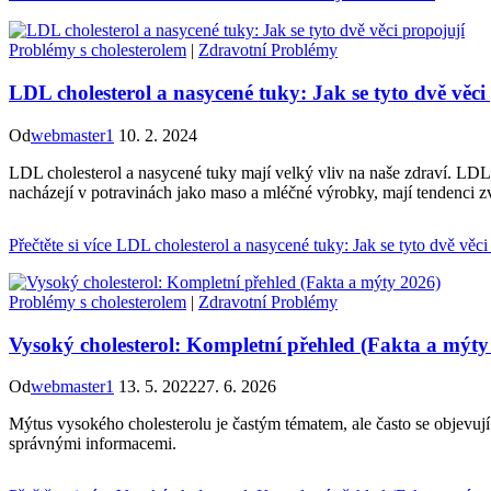
Problémy s cholesterolem
|
Zdravotní Problémy
LDL cholesterol a nasycené tuky: Jak se tyto dvě věci
Od
webmaster1
10. 2. 2024
LDL cholesterol a nasycené tuky mají velký vliv na naše zdraví. LDL 
nacházejí v potravinách jako maso a mléčné výrobky, mají tendenci zvy
Přečtěte si více
LDL cholesterol a nasycené tuky: Jak se tyto dvě věci
Problémy s cholesterolem
|
Zdravotní Problémy
Vysoký cholesterol: Kompletní přehled (Fakta a mýty
Od
webmaster1
13. 5. 2022
27. 6. 2026
Mýtus vysokého cholesterolu je častým tématem, ale často se objevuj
správnými informacemi.