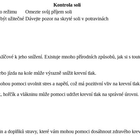
Kontrola soli
o režimu
Omezte svůj příjem soli
 být užitečné
Dávejte pozor na skryté soli v potravinách
čové k jeho snížení. Existuje mnoho přírodních způsobů, jak si s touto s
ebo jízda na kole může výrazně snížit krevní tlak.
hou pomoci uvolnit stres a napětí, což má pozitivní vliv na krevní tlak
, hořčík a vlákninu může pomoci udržet krevní tlak na správné úrovni.
lin a doplňků stravy, které vám mohou pomoci dosáhnout zdravého krev