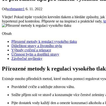
Od
webmaster1
6. 11. 2022
Vítejte! Pokud trpíte vysokým krevním tlakem a hledáte způsoby, jak 
hypertenzi pod kontrolou. Připravte se na inspiraci a praktické rady,
k
Obsah
Přirozené metody k regulaci vysokého tlaku
Důležitost stravy a životního stylu
Výhody cvičení a relaxace
Účinnost bylin a doplňků stravy
Závěrečné myšlenky
Přirozené metody k regulaci vysokého tla
Existuje mnoho přírodních metod, které mohou pomoci regulovat vysoký
Pravidelně cvičte a udržujte zdravou váhu.
Snížte příjem soli ve stravě a konzumujte více čerstvé zeleniny 
Pijte dostatek vody každý den a omezte konzumaci alkoholu a 