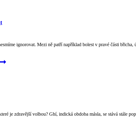
t
míme ignorovat. Mezi ně patří například bolest v pravé části břicha, ún
eré je zdravější volbou? Ghí, indická obdoba másla, se stává stále pop