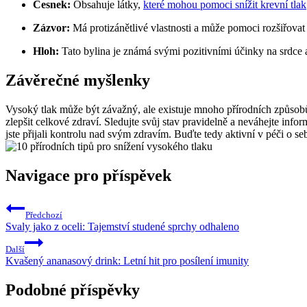
Česnek:
Obsahuje látky,
které mohou pomoci snížit krevní tlak
Zázvor:
Má protizánětlivé vlastnosti a může pomoci rozšiřovat
Hloh:
Tato bylina je známá svými pozitivními účinky na srdce a
Závěrečné myšlenky
Vysoký tlak může být závažný, ale existuje mnoho přírodních způsobů,
zlepšit celkové zdraví. Sledujte svůj stav pravidelně a neváhejte inf
jste přijali kontrolu nad svým zdravím. Buďte tedy aktivní v péči o s
Navigace pro příspěvek
Předchozí
Svaly jako z oceli: Tajemství studené sprchy odhaleno
Další
Kvašený ananasový drink: Letní hit pro posílení imunity
Podobné příspěvky