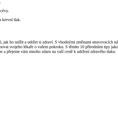
.
 cévy.
 krevní tlak.
 jak ho snížit a udržet si zdraví. S vhodnými změnami stravovacích ná
ormovat svojeho lékaře o vašem pokroku. S těmito 10 přírodními tipy jak
ebe a přejeme vám mnoho zdaru na vaší cestě k udržení zdravého tlaku.