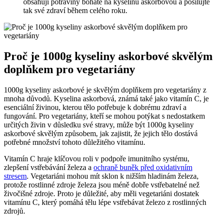
obsahují potraviny bohaté na kyselinu askorbovou a posilujte
tak své zdraví během celého roku.
Proč je 1000g kyseliny askorbové skvělým
doplňkem pro vegetariány
1000g kyseliny askorbové je skvělým doplňkem pro vegetariány z
mnoha důvodů. Kyselina askorbová, známá také jako vitamín C, je
esenciální živinou, kterou tělo potřebuje k dobrému zdraví a
fungování. Pro vegetariány, kteří se mohou potýkat s nedostatkem
určitých živin v důsledku své stravy, může být 1000g kyseliny
askorbové skvělým způsobem, jak zajistit, že jejich tělo dostává
potřebné množství tohoto důležitého vitamínu.
Vitamín C hraje klíčovou roli v podpoře imunitního systému,
zlepšení vstřebávání železa a
ochraně buněk před oxidativním
stresem
. Vegetariáni mohou mít sklon k nižším hladinám železa,
protože rostlinné zdroje železa jsou méně dobře vstřebatelné než
živočišné zdroje. Proto je důležité, aby měli vegetariáni dostatek
vitamínu C, který pomáhá tělu lépe vstřebávat železo z rostlinných
zdrojů.