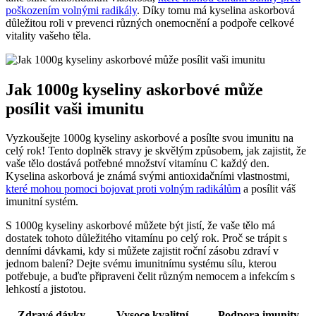
poškozením volnými radikály
. Díky tomu má kyselina askorbová
důležitou roli v prevenci různých onemocnění a podpoře celkové
vitality vašeho těla.
Jak 1000g kyseliny askorbové může
posílit vaši imunitu
Vyzkoušejte 1000g kyseliny askorbové a posílte svou imunitu na
celý rok! Tento doplněk stravy je skvělým způsobem, jak zajistit, že
vaše tělo dostává potřebné množství vitamínu C každý den.
Kyselina askorbová je známá svými antioxidačními vlastnostmi,
které mohou pomoci bojovat proti volným radikálům
a posílit váš
imunitní systém.
S 1000g kyseliny askorbové můžete být jistí, že vaše tělo má
dostatek tohoto důležitého vitamínu po celý rok. Proč se trápit s
denními dávkami, kdy si můžete zajistit roční zásobu zdraví v
jednom balení? Dejte svému imunitnímu systému sílu, kterou
potřebuje, a buďte připraveni čelit různým nemocem a infekcím s
lehkostí a jistotou.
Zdravé dávky
Vysoce kvalitní
Podpora imunity