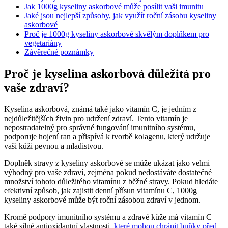
Jak 1000g kyseliny askorbové může posílit vaši imunitu
Jaké jsou nejlepší způsoby, jak využít roční zásobu kyseliny
askorbové
Proč je 1000g kyseliny askorbové skvělým doplňkem pro
vegetariány
Závěrečné poznámky
Proč je kyselina askorbová důležitá pro
vaše zdraví?
Kyselina askorbová, známá také jako vitamín C, je jedním z
nejdůležitějších živin pro udržení zdraví. Tento vitamín je
nepostradatelný pro správné fungování imunitního systému,
podporuje hojení ran a přispívá k tvorbě kolagenu, který udržuje
vaši kůži pevnou a mladistvou.
Doplněk stravy z kyseliny askorbové se může ukázat jako velmi
výhodný pro vaše zdraví, zejména pokud nedostáváte dostatečné
množství tohoto důležitého vitamínu z běžné stravy. Pokud hledáte
efektivní způsob, jak zajistit denní přísun vitamínu C, 1000g
kyseliny askorbové může být roční zásobou zdraví v jednom.
Kromě podpory imunitního systému a zdravé kůže má vitamín C
také silné antioxidantní vlastnosti,
které mohou chránit buňky před