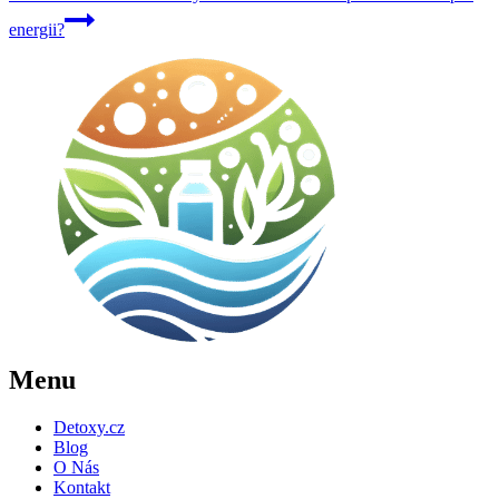
energii?
Menu
Detoxy.cz
Blog
O Nás
Kontakt