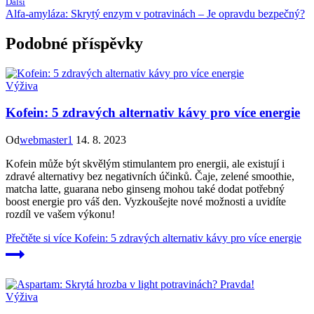
Další
Alfa-amyláza: Skrytý enzym v potravinách – Je opravdu bezpečný?
Podobné příspěvky
Výživa
Kofein: 5 zdravých alternativ kávy pro více energie
Od
webmaster1
14. 8. 2023
Kofein může být skvělým stimulantem pro energii, ale existují i
zdravé alternativy bez negativních účinků. Čaje, zelené smoothie,
matcha latte, guarana nebo ginseng mohou také dodat potřebný
boost energie pro váš den. Vyzkoušejte nové možnosti a uvidíte
rozdíl ve vašem výkonu!
Přečtěte si více
Kofein: 5 zdravých alternativ kávy pro více energie
Výživa