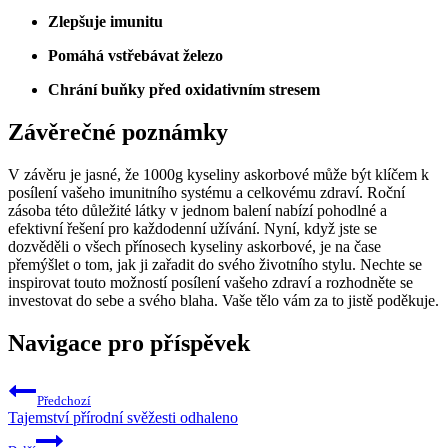
Zlepšuje imunitu
Pomáhá vstřebávat železo
Chrání buňky před oxidativním stresem
Závěrečné poznámky
V závěru je jasné, že 1000g kyseliny askorbové může být klíčem k
posílení vašeho imunitního systému a celkovému zdraví. Roční
zásoba této důležité látky v jednom balení nabízí pohodlné a
efektivní řešení pro každodenní užívání. Nyní, když jste se
dozvěděli o všech přínosech kyseliny askorbové, je na čase
přemýšlet o tom, jak ji zařadit do svého životního stylu. Nechte se
inspirovat touto možností posílení vašeho zdraví a rozhodněte se
investovat do sebe a svého blaha. Vaše tělo vám za to jistě poděkuje.
Navigace pro příspěvek
Předchozí
Tajemství přírodní svěžesti odhaleno