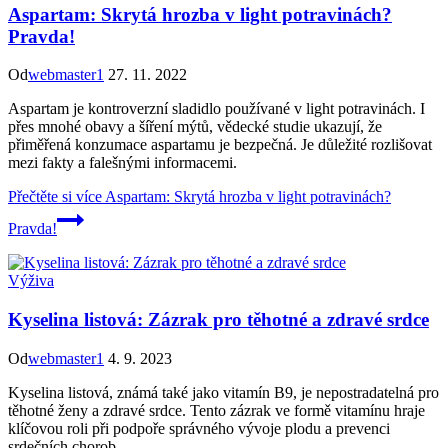
Aspartam: Skrytá hrozba v light potravinách?
Pravda!
Od
webmaster1
27. 11. 2022
Aspartam je kontroverzní sladidlo používané v light potravinách. I
přes mnohé obavy a šíření mýtů, vědecké studie ukazují, že
přiměřená konzumace aspartamu je bezpečná. Je důležité rozlišovat
mezi fakty a falešnými informacemi.
Přečtěte si více
Aspartam: Skrytá hrozba v light potravinách?
Pravda!
Výživa
Kyselina listová: Zázrak pro těhotné a zdravé srdce
Od
webmaster1
4. 9. 2023
Kyselina listová, známá také jako vitamín B9, je nepostradatelná pro
těhotné ženy a zdravé srdce. Tento zázrak ve formě vitamínu hraje
klíčovou roli při podpoře správného vývoje plodu a prevenci
srdečních chorob.