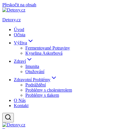
Přeskočit na obsah
Detoxy.cz
Úvod
Očista
Výživa
Fermentované Potraviny
Kyselina Askorbová
Zdraví
Imunita
Otužování
Zdravotní Problémy
Podráždění
Problémy s cholesterolem
Problémy s tlakem
O Nás
Kontakt