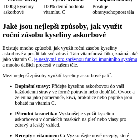
1000g kyseliny
100% denní hodnota
Posiluje
askorbové
vitamínu C
obranyschopnost těla
Jaké jsou nejlepší způsoby, jak využít
roční zásobu kyseliny askorbové
Existuje mnoho způsobů, jak využít roční zásobu kyseliny
askorbové a posílit tak své zdraví. Tato vitamínová látka, známá také
jako vitamin C,
je nezbytná pro správnou funkci imunitního systému
a mnoho dalších procesů v našem těle.
Mezi nejlepší způsoby využití kyseliny askorbové patří:
Doplnění stravy:
Přidejte kyselinu askorbovou do vaší
každodenní stravy ve formě potravin nebo doplňků. Ovoce a
zelenina jako pomeranče, kiwi, brokolice nebo paprika jsou
bohaté na vitamin C.
Přírodní kosmetika:
Vyzkoušejte využít kyselinu
askorbovou v domácích maskách na pleť nebo vlasy pro
zdravý a lesklý vzhled.
Recepty s vitaminem C:
Vyzkoušejte nové recepty, které