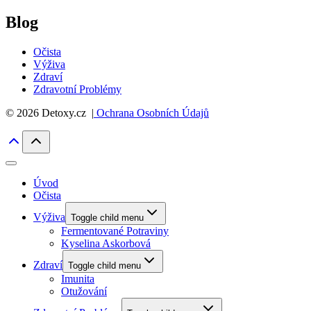
Blog
Očista
Výživa
Zdraví
Zdravotní Problémy
© 2026 Detoxy.cz |
Ochrana Osobních Údajů
Úvod
Očista
Výživa
Toggle child menu
Fermentované Potraviny
Kyselina Askorbová
Zdraví
Toggle child menu
Imunita
Otužování