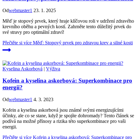
Od
webmaster1
23. 1. 2025
Měď je stopový prvek, který hraje klíčovou roli v udržení zdravého
krevního oběhu a pevných kostí. Zahrněte tento důležitý prvek do
své stravy pro optimální zdraví!
Přečtěte si více
Měď: Stopový prvek pro zdravou krev a silné kosti
Kyselina Askorbová
|
Výživa
Kofein a kyselina askorbová: Superkombinace pro
energii?
Od
webmaster1
4. 3. 2023
Kofein a kyselina askorbová jsou známé svými energizujícími
účinky, ale co se stane, když je spojíte dohromady? Tento článek se
podívá na možné přínosy a rizika této superkombinace pro vaši
energii.
Přečtěte si více
Kofein a kyselina askorbová: Superkombinace pro