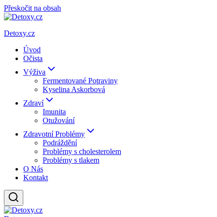
Přeskočit na obsah
Detoxy.cz
Úvod
Očista
Výživa
Fermentované Potraviny
Kyselina Askorbová
Zdraví
Imunita
Otužování
Zdravotní Problémy
Podráždění
Problémy s cholesterolem
Problémy s tlakem
O Nás
Kontakt