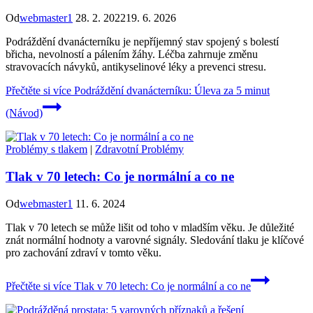
Od
webmaster1
28. 2. 2022
19. 6. 2026
Podráždění dvanácterníku je nepříjemný stav spojený s bolestí
břicha, nevolností a pálením žáhy. Léčba zahrnuje změnu
stravovacích návyků, antikyselinové léky a prevenci stresu.
Přečtěte si více
Podráždění dvanácterníku: Úleva za 5 minut
(Návod)
Problémy s tlakem
|
Zdravotní Problémy
Tlak v 70 letech: Co je normální a co ne
Od
webmaster1
11. 6. 2024
Tlak v 70 letech se může lišit od toho v mladším věku. Je důležité
znát normální hodnoty a varovné signály. Sledování tlaku je klíčové
pro zachování zdraví v tomto věku.
Přečtěte si více
Tlak v 70 letech: Co je normální a co ne