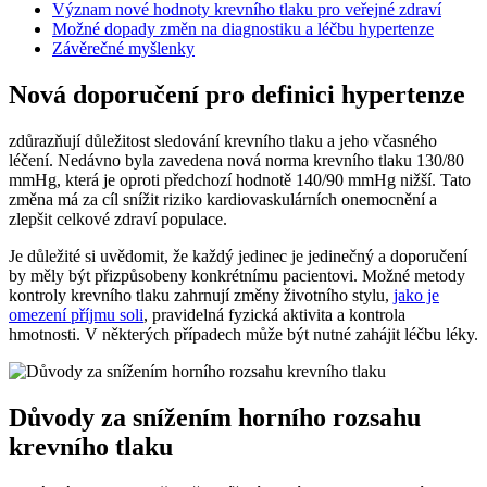
Význam nové hodnoty krevního tlaku pro veřejné zdraví
Možné dopady změn na diagnostiku a léčbu hypertenze
Závěrečné myšlenky
Nová doporučení pro definici hypertenze
zdůrazňují důležitost sledování krevního tlaku a jeho včasného
léčení. Nedávno byla zavedena nová norma krevního tlaku 130/80
mmHg, která je oproti předchozí hodnotě 140/90 mmHg nižší. Tato
změna má za cíl snížit riziko kardiovaskulárních onemocnění a
zlepšit celkové zdraví populace.
Je důležité si uvědomit, že každý jedinec je jedinečný a doporučení
by měly být přizpůsobeny konkrétnímu pacientovi. Možné metody
kontroly krevního tlaku zahrnují změny životního stylu,
jako je
omezení příjmu soli
, pravidelná fyzická aktivita a kontrola
hmotnosti. V některých případech může být nutné zahájit léčbu léky.
Důvody za snížením horního rozsahu
krevního tlaku