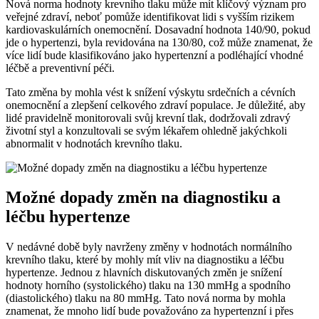
Nová norma hodnoty krevního tlaku může mít klíčový význam pro
veřejné zdraví, neboť pomůže identifikovat lidi s vyšším rizikem
kardiovaskulárních onemocnění. Dosavadní hodnota 140/90, pokud
jde o hypertenzi, byla revidována na 130/80, což může znamenat, že
více lidí bude klasifikováno jako hypertenzní a podléhající vhodné
léčbě a preventivní péči.
Tato změna by mohla vést k snížení výskytu srdečních a cévních
onemocnění a zlepšení celkového zdraví populace. Je důležité, aby
lidé pravidelně monitorovali svůj krevní tlak, dodržovali zdravý
životní styl a konzultovali se svým lékařem ohledně jakýchkoli
abnormalit v hodnotách krevního tlaku.
Možné dopady změn na diagnostiku a
léčbu hypertenze
V nedávné době byly navrženy změny v hodnotách normálního
krevního tlaku, které by mohly mít vliv na diagnostiku a léčbu
hypertenze. Jednou z hlavních diskutovaných změn je snížení
hodnoty horního (systolického) tlaku na 130 mmHg a spodního
(diastolického) tlaku na 80 mmHg. Tato nová norma by mohla
znamenat, že mnoho lidí bude považováno za hypertenzní i přes