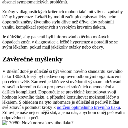
absenci symptomatických problémů.
Změny v diagnostických kritériích mohou také mít vliv na způsoby
léčby hypertenze. Lékaři by mohli začít předepisovat léky nebo
doporučit změny životního stylu dříve než dříve, aby zabránili
vzniku komplikací spojených s vysokým krevním tlakem.
Je důležité, aby pacienti byli informováni o těchto možných
dopadech změn v diagnostice a léčbě hypertenze a poradili se se
svým lékařem, pokud mají jakékoliv otázky nebo obavy.
Závěrečné myšlenky
V dnešní době je důležité si být vědom nového standardu krevního
tlaku 130/80, který byl nedávno upraven odbornými organizacemi
po celém světě. Zároveň je klíčové si uvědomit význam udržování
zdravého krevního tlaku pro prevenci srdečních onemocnění a
dalších komplikací. Doporučuje se pravidelně kontrolovat svoji
hodnotu krevního tlaku, a případně konzultovat možnosti léčby s
lékařem. S ohledem na tyto informace je důležité si pečlivě hlídat
své zdraví a podnikat kroky k
udržení optimálního krevního tlaku
.
Zdraví je naše nejcennější stat, a je na nás, abychom o něj pečovali s
odpovědností a péčí.