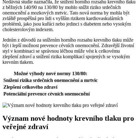
Nedávná studie naznačila, že snížení horního rozsahu krevního tlaku
z běžných 140/90 na 130/80 by mohlo snížit riziko srdečních
onemocnění a mozkových mrtvic. Tato nová norma by mohla být
zvláště prospěšná pro lidi s vyšším rizikem kardiovaskulárních
problémů, jako jsou kuřáci nebo jedinci s diabetem nebo vysokým
cholesterolovým indexem.
Jedním z důvodů za snížením horního rozsahu krevního tlaku může
být i lepší možnost prevence cévních onemocnění. Zdravější životní
styl v kombinaci se správnou léčbou může vést k celkovému
zlepšení zdraví a snížení rizika komplikací spojených se vysokým
krevním tlakem.
Možné výhody nové normy 130/80:
Snížení rizika srdečních onemocnění a mrtvic
Zlepšení celkového zdraví
Potenciální prevence cévních onemocnění
Význam nové hodnoty krevního tlaku pro
veřejné zdraví