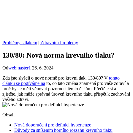
Problémy s tlakem
|
Zdravotní Problémy
130/80: Nová norma krevního tlaku?
Od
webmaster1
26. 6. 2024
Zda jste slyšeli o nové normě pro krevní tlak, 130/80? V
tomto
článku se podíváme na
to, co tato změna znamená pro vaše zdraví a
proč byste měli věnovat pozornost těmto číslům. Přečtěte si a
zjistěte, jak může správná úroveň krevního tlaku přispět k zachování
vašeho zdraví.
Obsah
Nová doporučení pro definici hypertenze
Důvody za snížením horního rozsahu krevního tlaku