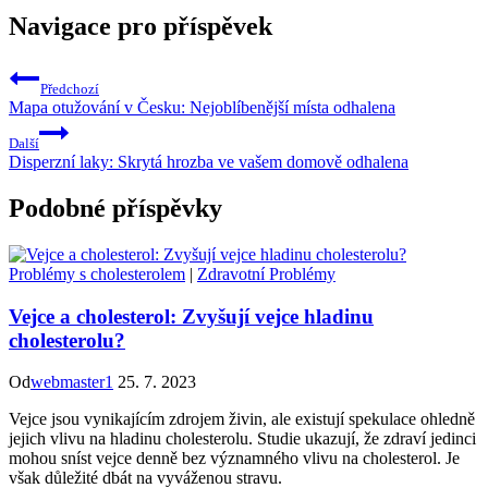
Navigace pro příspěvek
Předchozí
Mapa otužování v Česku: Nejoblíbenější místa odhalena
Další
Disperzní laky: Skrytá hrozba ve vašem domově odhalena
Podobné příspěvky
Problémy s cholesterolem
|
Zdravotní Problémy
Vejce a cholesterol: Zvyšují vejce hladinu
cholesterolu?
Od
webmaster1
25. 7. 2023
Vejce jsou vynikajícím zdrojem živin, ale existují spekulace ohledně
jejich vlivu na hladinu cholesterolu. Studie ukazují, že zdraví jedinci
mohou sníst vejce denně bez významného vlivu na cholesterol. Je
však důležité dbát na vyváženou stravu.