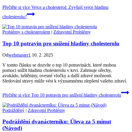
Přečtěte si více
Vejce a cholesterol: Zvyšují vejce hladinu
cholesterolu?
Problémy s cholesterolem
|
Zdravotní Problémy
Top 10 potravin pro snížení hladiny cholesterolu
Od
webmaster1
10. 2. 2025
V tomto článku se dozvíte o top 10 potravinách, které mohou
pomoci snížit hladinu cholesterolu v krvi. Zahrnuje ořechy,
avokádo, luštěniny, ovesné vločky a další zdravé možnosti.
Sledování stravy může vést k významnému zlepšení vašeho zdraví.
Přečtěte si více
Top 10 potravin pro snížení hladiny cholesterolu
Podrážděný
|
Zdravotní Problémy
Podráždění dvanácterníku: Úleva za 5 minut
(Návod)