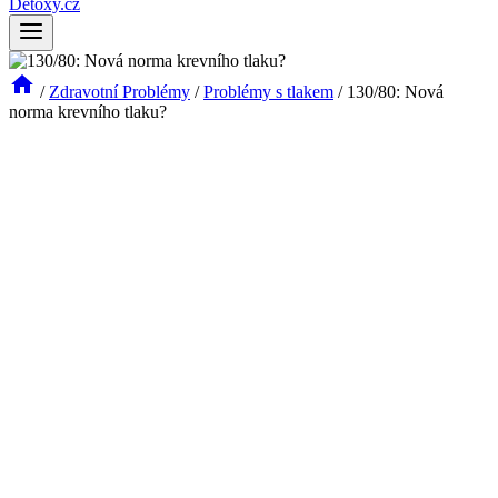
Detoxy.cz
/
Zdravotní Problémy
/
Problémy s tlakem
/
130/80: Nová
norma krevního tlaku?