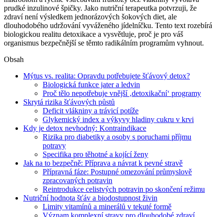
prudké inzulinové špičky. Jako nutriční terapeutka potvrzuji, že
zdraví není výsledkem jednorázových šokových diet, ale
dlouhodobého udržování vyváženého jídelníčku. Tento text rozebírá
biologickou realitu detoxikace a vysvětluje, proč je pro váš
organismus bezpečnější se těmto radikálním programům vyhnout.
Obsah
Mýtus vs. realita: Opravdu potřebujete šťávový detox?
Biologická funkce jater a ledvin
Proč tělo nepotřebuje vnější ‚detoxikační‘ programy
Skrytá rizika šťávových půstů
Deficit vlákniny a trávicí potíže
Glykemický index a výkyvy hladiny cukru v krvi
Kdy je detox nevhodný: Kontraindikace
Rizika pro diabetiky a osoby s poruchami příjmu
potravy
Specifika pro těhotné a kojící ženy
Jak na to bezpečně: Příprava a návrat k pevné stravě
Přípravná fáze: Postupné omezování průmyslově
zpracovaných potravin
Reintrodukce celistvých potravin po skončení režimu
Nutriční hodnota šťáv a biodostupnost živin
Limity vitamínů a minerálů v tekuté formě
Význam komplexní stravy pro dlouhodobé zdraví