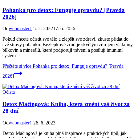
Pohanka pro detox: Funguje opravdu? [Pravda
2026]
Od
webmaster1
5. 2. 2022
17. 6. 2026
Pokud chcete očistit své tělo a zlepšit své zdraví, zkuste přidat do
své stravy pohanku. Bezlepkové zrno je skvělým zdrojem vlákniny,
bílkovin a minerálů, které podporují trávení a posilují imunitní
systém.
Přečtěte si více
Pohanka pro detox: Funguje opravdu? [Pravda
2026]
Očista
Detox Mačingová: Kniha, která změní váš život za
28 dní
Od
webmaster1
26. 6. 2023
Detox Mačingová je kniha plná inspirace a praktických tipů, jak