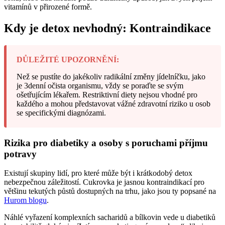
vitamínů v přirozené formě.
Kdy je detox nevhodný: Kontraindikace
DŮLEŽITÉ UPOZORNĚNÍ:
Než se pustíte do jakékoliv radikální změny jídelníčku, jako
je 3denní očista organismu, vždy se poraďte se svým
ošetřujícím lékařem. Restriktivní diety nejsou vhodné pro
každého a mohou představovat vážné zdravotní riziko u osob
se specifickými diagnózami.
Rizika pro diabetiky a osoby s poruchami příjmu
potravy
Existují skupiny lidí, pro které může být i krátkodobý detox
nebezpečnou záležitostí. Cukrovka je jasnou kontraindikací pro
většinu tekutých půstů dostupných na trhu, jako jsou ty popsané na
Hurom blogu
.
Náhlé vyřazení komplexních sacharidů a bílkovin vede u diabetiků