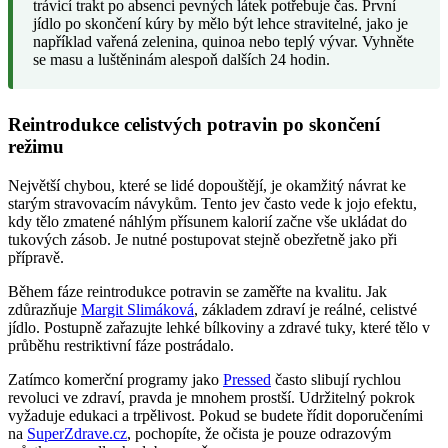
trávicí trakt po absenci pevných látek potřebuje čas. První
jídlo po skončení kúry by mělo být lehce stravitelné, jako je
například vařená zelenina, quinoa nebo teplý vývar. Vyhněte
se masu a luštěninám alespoň dalších 24 hodin.
Reintrodukce celistvých potravin po skončení
režimu
Největší chybou, které se lidé dopouštějí, je okamžitý návrat ke
starým stravovacím návykům. Tento jev často vede k jojo efektu,
kdy tělo zmatené náhlým přísunem kalorií začne vše ukládat do
tukových zásob. Je nutné postupovat stejně obezřetně jako při
přípravě.
Během fáze reintrodukce potravin se zaměřte na kvalitu. Jak
zdůrazňuje
Margit Slimáková
, základem zdraví je reálné, celistvé
jídlo. Postupně zařazujte lehké bílkoviny a zdravé tuky, které tělo v
průběhu restriktivní fáze postrádalo.
Zatímco komerční programy jako
Pressed
často slibují rychlou
revoluci ve zdraví, pravda je mnohem prostší. Udržitelný pokrok
vyžaduje edukaci a trpělivost. Pokud se budete řídit doporučeními
na
SuperZdrave.cz
, pochopíte, že očista je pouze odrazovým