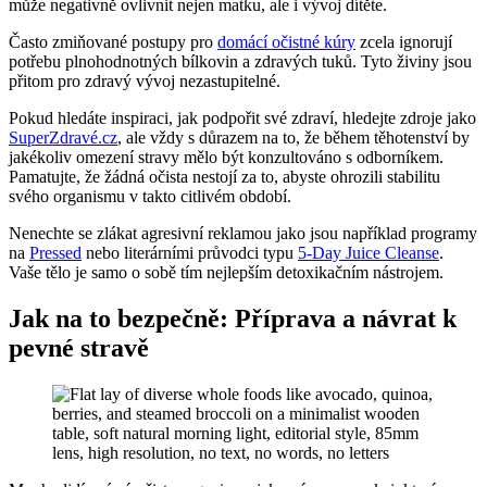
může negativně ovlivnit nejen matku, ale i vývoj dítěte.
Často zmiňované postupy pro
domácí očistné kúry
zcela ignorují
potřebu plnohodnotných bílkovin a zdravých tuků. Tyto živiny jsou
přitom pro zdravý vývoj nezastupitelné.
Pokud hledáte inspiraci, jak podpořit své zdraví, hledejte zdroje jako
SuperZdravé.cz
, ale vždy s důrazem na to, že během těhotenství by
jakékoliv omezení stravy mělo být konzultováno s odborníkem.
Pamatujte, že žádná očista nestojí za to, abyste ohrozili stabilitu
svého organismu v takto citlivém období.
Nenechte se zlákat agresivní reklamou jako jsou například programy
na
Pressed
nebo literárními průvodci typu
5-Day Juice Cleanse
.
Vaše tělo je samo o sobě tím nejlepším detoxikačním nástrojem.
Jak na to bezpečně: Příprava a návrat k
pevné stravě