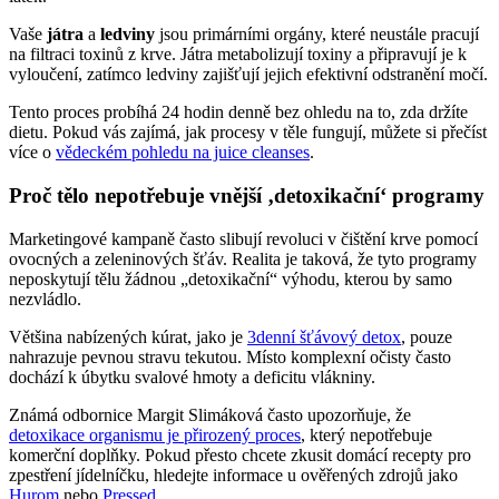
Vaše
játra
a
ledviny
jsou primárními orgány, které neustále pracují
na filtraci toxinů z krve. Játra metabolizují toxiny a připravují je k
vyloučení, zatímco ledviny zajišťují jejich efektivní odstranění močí.
Tento proces probíhá 24 hodin denně bez ohledu na to, zda držíte
dietu. Pokud vás zajímá, jak procesy v těle fungují, můžete si přečíst
více o
vědeckém pohledu na juice cleanses
.
Proč tělo nepotřebuje vnější ‚detoxikační‘ programy
Marketingové kampaně často slibují revoluci v čištění krve pomocí
ovocných a zeleninových šťáv. Realita je taková, že tyto programy
neposkytují tělu žádnou „detoxikační“ výhodu, kterou by samo
nezvládlo.
Většina nabízených kúrat, jako je
3denní šťávový detox
, pouze
nahrazuje pevnou stravu tekutou. Místo komplexní očisty často
dochází k úbytku svalové hmoty a deficitu vlákniny.
Známá odbornice Margit Slimáková často upozorňuje, že
detoxikace organismu je přirozený proces
, který nepotřebuje
komerční doplňky. Pokud přesto chcete zkusit domácí recepty pro
zpestření jídelníčku, hledejte informace u ověřených zdrojů jako
Hurom
nebo
Pressed
.