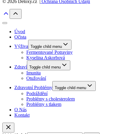
© 2026 Detoxy.cz |
Ochrana Osobních Údajů
Úvod
Očista
Výživa
Toggle child menu
Fermentované Potraviny
Kyselina Askorbová
Zdraví
Toggle child menu
Imunita
Otužování
Zdravotní Problémy
Toggle child menu
Podráždění
Problémy s cholesterolem
Problémy s tlakem
O Nás
Kontakt