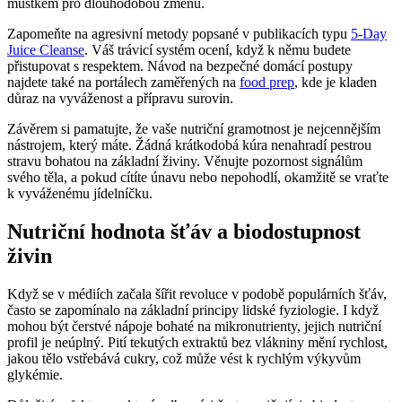
můstkem pro dlouhodobou změnu.
Zapomeňte na agresivní metody popsané v publikacích typu
5-Day
Juice Cleanse
. Váš trávicí systém ocení, když k němu budete
přistupovat s respektem. Návod na bezpečné domácí postupy
najdete také na portálech zaměřených na
food prep
, kde je kladen
důraz na vyváženost a přípravu surovin.
Závěrem si pamatujte, že vaše nutriční gramotnost je nejcennějším
nástrojem, který máte. Žádná krátkodobá kúra nenahradí pestrou
stravu bohatou na základní živiny. Věnujte pozornost signálům
svého těla, a pokud cítíte únavu nebo nepohodlí, okamžitě se vraťte
k vyváženému jídelníčku.
Nutriční hodnota šťáv a biodostupnost
živin
Když se v médiích začala šířit revoluce v podobě populárních šťáv,
často se zapomínalo na základní principy lidské fyziologie. I když
mohou být čerstvé nápoje bohaté na mikronutrienty, jejich nutriční
profil je neúplný. Pití tekutých extraktů bez vlákniny mění rychlost,
jakou tělo vstřebává cukry, což může vést k rychlým výkyvům
glykémie.