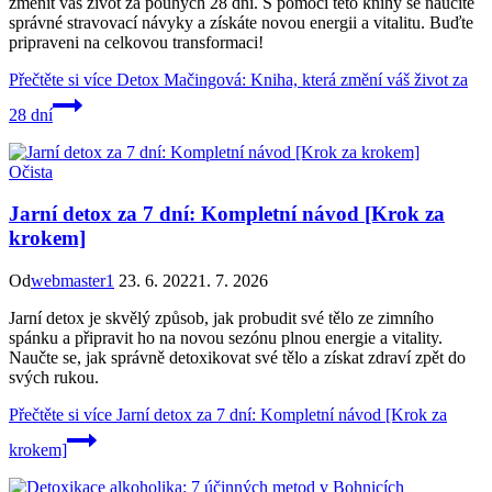
změnit váš život za pouhých 28 dní. S pomocí této knihy se naučíte
správné stravovací návyky a získáte novou energii a vitalitu. Buďte
pripraveni na celkovou transformaci!
Přečtěte si více
Detox Mačingová: Kniha, která změní váš život za
28 dní
Očista
Jarní detox za 7 dní: Kompletní návod [Krok za
krokem]
Od
webmaster1
23. 6. 2022
1. 7. 2026
Jarní detox je skvělý způsob, jak probudit své tělo ze zimního
spánku a připravit ho na novou sezónu plnou energie a vitality.
Naučte se, jak správně detoxikovat své tělo a získat zdraví zpět do
svých rukou.
Přečtěte si více
Jarní detox za 7 dní: Kompletní návod [Krok za
krokem]