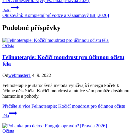
LDL cholesterol: Mýty vs. fakta (Pravda 2026)
Další
Otužování: Kompletní průvodce a záznamový list [2026]
Podobné příspěvky
Očista
Felinoterapie: Kočičí moudrost pro účinnou očistu
těla
Od
webmaster1
4. 9. 2022
Felinoterapie je starodávná metoda využívající energii koček k
účinné očistě těla. Kočičí moudrost a intuice vám pomůže dosáhnout
harmonie a pohody.
Přečtěte si více
Felinoterapie: Kočičí moudrost pro účinnou očistu
těla
Očista