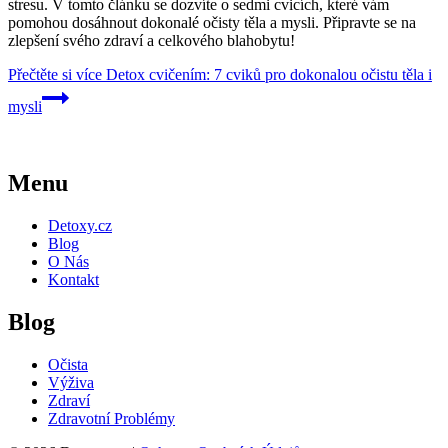
stresu. V tomto článku se dozvíte o sedmi cvicích, které vám
pomohou dosáhnout dokonalé očisty těla a mysli. Připravte se na
zlepšení svého zdraví a celkového blahobytu!
Přečtěte si více
Detox cvičením: 7 cviků pro dokonalou očistu těla i
mysli
Menu
Detoxy.cz
Blog
O Nás
Kontakt
Blog
Očista
Výživa
Zdraví
Zdravotní Problémy