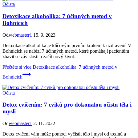
Očista
Detoxikace alkoholika: 7 účinných metod v
Bohnicích
Od
webmaster1
15. 9. 2023
Detoxikace alkoholika je klíčovým prvním krokem k uzdravení. V
Bohnicích se nabízí 7 účinných metod, které pomáhají pacientům
zbavit se závislosti a začít nový život.
Přečtěte si více
Detoxikace alkoholika: 7 účinných metod v
Bohnicích
Očista
Detox cvičením: 7 cviků pro dokonalou očistu těla i
mysli
Od
webmaster1
2. 11. 2022
Detox cvičení vám může pomoci vyčistit tělo i mysl od toxinů a