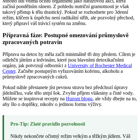
Mnoho lidí vnímá očistu organismu jako nárazovou akci, která
začíná pondělním ránem. Z pohledu nutriční gramotnosti je však
takový přístup k tělu drastický. Pokud se rozhodnete pro 3denní
režim, klíčem k úspěchu není radikální střih, ale pozvolný přechod,
který připraví váš trávicí systém na změnu.
Přípravná fáze: Postupné omezování průmyslově
zpracovaných potravin
Příprava na detox by měla začít minimálně tři dny předem. Cílem je
odlehčit játrům a ledvinám, které jsou hlavními detoxikačními
orgány, jak potvrzují odborníci z
University of Rochester Medical
Center
. Začněte postupným vyřazováním kofeinu, alkoholu a
průmyslově zpracovaných cukrů.
Pokud náhle přestanete jíst pevnou stravu bez předchozí úpravy
jídelníčku, vaše tělo utrpí šok. Zvyšte příjem vlákniny a čisté vody.
Můžete se inspirovat recepty na
Hurom blogu
, ale vždy dbejte na to,
aby šlo o doplňky, nikoliv o jedinou formu výživy.
Pro-Tip: Zlaté pravidlo pozvolnosti
Nikdy nekončete očistný režim velkým a těžkým jídlem. Váš