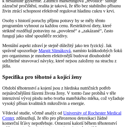
k nestabilitě glykémie. Zatímco marketingová „revoluce“ slibuje
zázračné pročištění, realita je taková, že tělo bez stabilního přísunu
živin ztrácí schopnost efektivně regulovat hladinu cukru v krvi.
Osoby s historií poruchy příjmu potravy by se měly těmto
programům vyhnout za každou cenu. Restriktivní diety, které
striktně rozdělují potraviny na „povolené“ a „zakázané“, často
fungují jako silné spouštěče recidivy.
Mentální aspekt zdraví je stejně důležitý jako ten fyzický. Jak
správně upozorňuje
Margit Slimáková
, namísto krátkodobých šoků
pro organismus je mnohem efektivnější budovat dlouhodobě
udržitelné stravovací návyky, které nejsou založeny na strachu z
jídla.
Specifika pro těhotné a kojící ženy
Období těhotenství a kojení jsou z hlediska nutričních potřeb
nejnáročnějšími fázemi života ženy. V tomto čase probíhá v těle
intenzivní vývoj plodu nebo tvorba mateřského mléka, což vyžaduje
vysoký přísun kvalitních mikroživin a energie.
Vědecké studie, včetně analýz od
University of Rochester Medical
Center
, zdůrazňují, že tělo pro přirozenou detoxikaci žádné
komerční šťávy nepotřebuje. Omezení kalorií během těhotenství