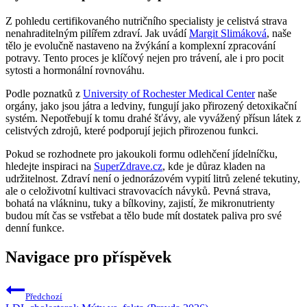
Z pohledu certifikovaného nutričního specialisty je celistvá strava
nenahraditelným pilířem zdraví. Jak uvádí
Margit Slimáková
, naše
tělo je evolučně nastaveno na žvýkání a komplexní zpracování
potravy. Tento proces je klíčový nejen pro trávení, ale i pro pocit
sytosti a hormonální rovnováhu.
Podle poznatků z
University of Rochester Medical Center
naše
orgány, jako jsou játra a ledviny, fungují jako přirozený detoxikační
systém. Nepotřebují k tomu drahé šťávy, ale vyvážený přísun látek z
celistvých zdrojů, které podporují jejich přirozenou funkci.
Pokud se rozhodnete pro jakoukoli formu odlehčení jídelníčku,
hledejte inspiraci na
SuperZdrave.cz
, kde je důraz kladen na
udržitelnost. Zdraví není o jednorázovém vypití litrů zelené tekutiny,
ale o celoživotní kultivaci stravovacích návyků. Pevná strava,
bohatá na vlákninu, tuky a bílkoviny, zajistí, že mikronutrienty
budou mít čas se vstřebat a tělo bude mít dostatek paliva pro své
denní funkce.
Navigace pro příspěvek
Předchozí