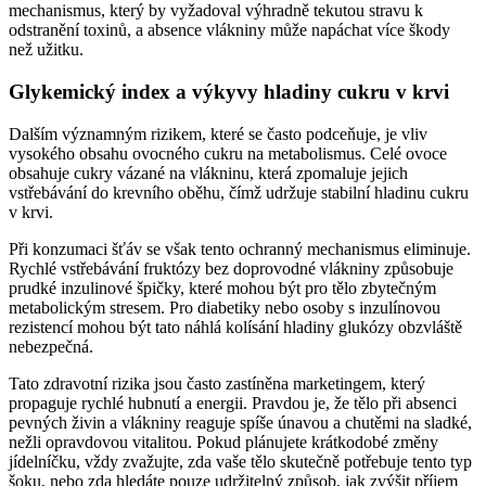
mechanismus, který by vyžadoval výhradně tekutou stravu k
odstranění toxinů, a absence vlákniny může napáchat více škody
než užitku.
Glykemický index a výkyvy hladiny cukru v krvi
Dalším významným rizikem, které se často podceňuje, je vliv
vysokého obsahu ovocného cukru na metabolismus. Celé ovoce
obsahuje cukry vázané na vlákninu, která zpomaluje jejich
vstřebávání do krevního oběhu, čímž udržuje stabilní hladinu cukru
v krvi.
Při konzumaci šťáv se však tento ochranný mechanismus eliminuje.
Rychlé vstřebávání fruktózy bez doprovodné vlákniny způsobuje
prudké inzulinové špičky, které mohou být pro tělo zbytečným
metabolickým stresem. Pro diabetiky nebo osoby s inzulínovou
rezistencí mohou být tato náhlá kolísání hladiny glukózy obzvláště
nebezpečná.
Tato zdravotní rizika jsou často zastíněna marketingem, který
propaguje rychlé hubnutí a energii. Pravdou je, že tělo při absenci
pevných živin a vlákniny reaguje spíše únavou a chutěmi na sladké,
nežli opravdovou vitalitou. Pokud plánujete krátkodobé změny
jídelníčku, vždy zvažujte, zda vaše tělo skutečně potřebuje tento typ
šoku, nebo zda hledáte pouze udržitelný způsob, jak zvýšit příjem