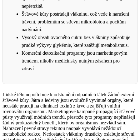
nepřetržitě.
Šťávové kúry postrádají vlákninu, což vede k narušení
trávení, problémům se střevní mikrobiotou a pocitům
nadýmání.
Vysoký obsah ovocného cukru bez vlákniny způsobuje
prudké výkyvy glykémie, které zatěžují metabolismus.
Komerční detoxikační programy jsou marketingovým
trendem, nikoliv medicínsky nutným zásahem pro
zdraví.
Lidské tělo nepotřebuje k odstranění odpadních látek žádné externí
šťávové kúry. Játra a ledviny jsou evolučně vyvinuté orgány, které
neustále pracují na eliminaci toxinů z krve a zajišťují vnitřní
rovnováhu organismu. Marketingové kampaně propagující šťávové
půsty využívají módních trendů, přestože tyto programy nepřinášejí
žádný prokazatelný benefit, který by organismus nezvládl sám.
Nahrazení pevné stravy tekutou naopak vyvolává nežádoucí
metabolické reakce. Nedostatek vlákniny drasticky oslabuje střevní
mikrobiom a rychlé vstřebávání fruktózy bez vlákniny vyvolává