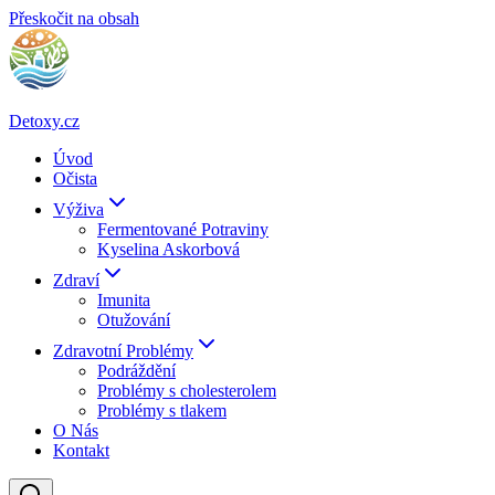
Přeskočit na obsah
Detoxy.cz
Úvod
Očista
Výživa
Fermentované Potraviny
Kyselina Askorbová
Zdraví
Imunita
Otužování
Zdravotní Problémy
Podráždění
Problémy s cholesterolem
Problémy s tlakem
O Nás
Kontakt