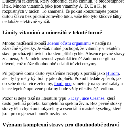
Důležitým faktorem, který odborníci často zmiňují, je biodostupnost
látek. Mnoho vitamínů, jako jsou vitamíny A, D, E a K, je
rozpustných v tucích. To znamená, že pokud konzumujete pouze
čistou šťávu bez přidání zdravého tuku, vaše tělo tyto klíčové látky
nedokáže efektivně využít.
Limity vitamínů a minerálů v tekuté formě
Mnoho nadšenců zkouší
3denní očistu organismu
v naději na
zázračné výsledky. Je však nutné pochopit, že vitamíny v tekutém
stavu procházejí trávicím traktem příliš rychle. Absence pevné stravy
znamená, že žaludek nemusí vynaložit téměř žádnou energii na
trávení, což může dlouhodobě oslabit trávicí enzymy.
Při přípravě doma často využíváme recepty z portálů jako
Hurom
,
ale i ty by měly být brány jako doplněk. Pokud hledáte způsob, jak
do sebe dostat více zeleniny,
food prep
zaměřený na syrové saláty a
lehce tepelně upravené pokrmy bude vždy efektivnější volbou.
Pozor si dejte také na literaturu typu
5-Day Juice Cleanse
, která
často přehlíží potřebu kompletního spektra živin. Bez pevné složky
stravy tělu chybí aminokyseliny a esenciální mastné kyseliny, které
jsou pro regeneraci buněk nezbytné.
Význam komplexní stravy pro dlouhodobé zdraví