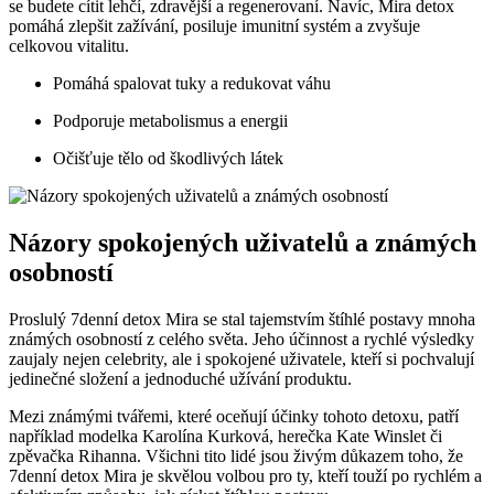
se budete cítit lehčí, zdravější a regenerovaní. Navíc, Mira detox
pomáhá zlepšit zažívání, posiluje imunitní systém a zvyšuje
celkovou vitalitu.
Pomáhá spalovat tuky a redukovat váhu
Podporuje metabolismus a energii
Očišťuje tělo od škodlivých látek
Názory spokojených uživatelů a známých
osobností
Proslulý 7denní detox Mira se stal tajemstvím štíhlé postavy mnoha
známých osobností z celého světa. Jeho účinnost a rychlé výsledky
zaujaly nejen celebrity, ale i spokojené uživatele, kteří si pochvalují
jedinečné složení a jednoduché užívání produktu.
Mezi známými tvářemi, které oceňují účinky tohoto detoxu, patří
například modelka Karolína Kurková, herečka Kate Winslet či
zpěvačka Rihanna. Všichni tito lidé jsou živým důkazem toho, že
7denní detox Mira je skvělou volbou pro ty, kteří touží po rychlém a