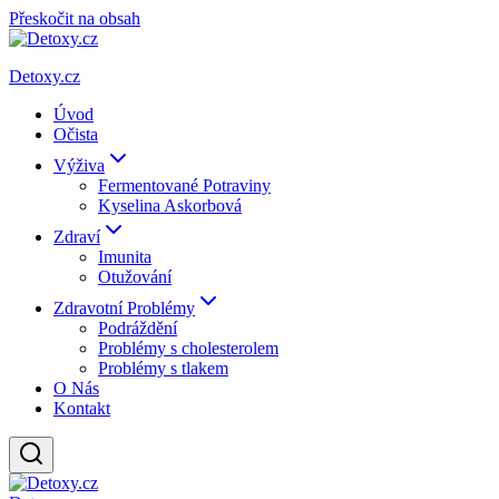
Přeskočit na obsah
Detoxy.cz
Úvod
Očista
Výživa
Fermentované Potraviny
Kyselina Askorbová
Zdraví
Imunita
Otužování
Zdravotní Problémy
Podráždění
Problémy s cholesterolem
Problémy s tlakem
O Nás
Kontakt