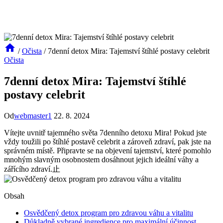
/
Očista
/
7denní detox Mira: Tajemství štíhlé postavy celebrit
Očista
7denní detox Mira: Tajemství štíhlé
postavy celebrit
Od
webmaster1
22. 8. 2024
Vítejte uvnitř tajemného světa 7denního detoxu Mira! Pokud jste
vždy toužili po štíhlé postavě celebrit a zároveň zdraví, pak jste na
správném místě. Připravte se na objevení tajemství, které pomohlo
mnohým slavným osobnostem dosáhnout jejich ideální váhy a
zářícího zdraví.️止
Obsah
Osvědčený detox program pro zdravou váhu a vitalitu
Důkladně vybrané ingredience pro maximální účinnost