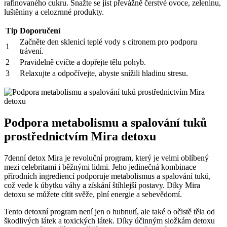
rafinovaného cukru. Snažte se jíst převážně čerstvé ovoce, zeleninu,
luštěniny a celozrnné produkty.
Tip
Doporučení
Začněte den sklenicí teplé vody s citronem pro podporu
1
trávení.
2
Pravidelně cvičte a dopřejte tělu pohyb.
3
Relaxujte a odpočívejte, abyste snížili hladinu stresu.
Podpora metabolismu a spalování tuků
prostřednictvím Mira detoxu
7denní detox Mira je revoluční program, který je velmi oblíbený
mezi celebritami i běžnými lidmi. Jeho jedinečná kombinace
přírodních ingrediencí podporuje metabolismus a spalování tuků,
což vede k úbytku váhy a získání štíhlejší postavy. Díky Mira
detoxu se můžete cítit svěže, plní energie a sebevědomí.
Tento detoxní program není jen o hubnutí, ale také o očistě těla od
škodlivých látek a toxických látek. Díky účinným složkám detoxu