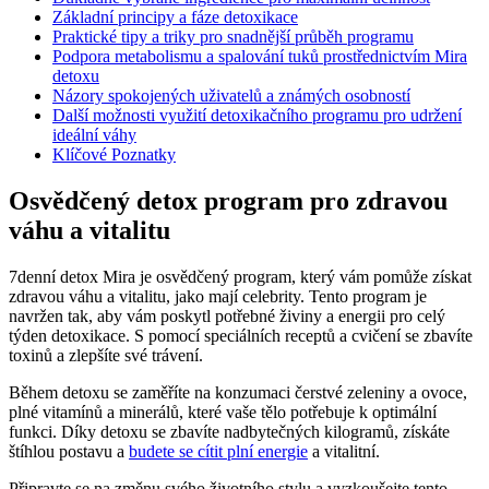
Základní principy a fáze detoxikace
Praktické tipy a triky pro snadnější průběh programu
Podpora metabolismu a spalování tuků prostřednictvím Mira
detoxu
Názory spokojených uživatelů a známých osobností
Další možnosti využití detoxikačního programu pro udržení
ideální váhy
Klíčové Poznatky
Osvědčený detox program pro zdravou
váhu a vitalitu
7denní detox Mira je osvědčený program, který vám pomůže získat
zdravou váhu a vitalitu, jako mají celebrity. Tento program je
navržen tak, aby vám poskytl potřebné živiny a energii pro celý
týden detoxikace. S pomocí speciálních receptů a cvičení se zbavíte
toxinů a zlepšíte své trávení.
Během detoxu se zaměříte na konzumaci čerstvé zeleniny a ovoce,
plné vitamínů a minerálů, které vaše tělo potřebuje k optimální
funkci. Díky detoxu se zbavíte nadbytečných kilogramů, získáte
štíhlou postavu a
budete se cítit plní energie
a vitalitní.
Připravte se na změnu svého životního stylu a vyzkoušejte tento