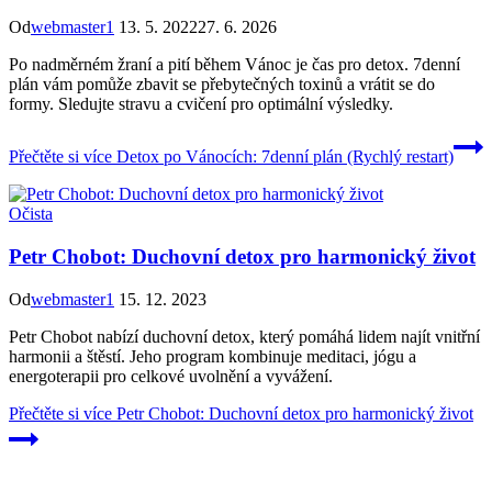
Od
webmaster1
13. 5. 2022
27. 6. 2026
Po nadměrném žraní a pití během Vánoc je čas pro detox. 7denní
plán vám pomůže zbavit se přebytečných toxinů a vrátit se do
formy. Sledujte stravu a cvičení pro optimální výsledky.
Přečtěte si více
Detox po Vánocích: 7denní plán (Rychlý restart)
Očista
Petr Chobot: Duchovní detox pro harmonický život
Od
webmaster1
15. 12. 2023
Petr Chobot nabízí duchovní detox, který pomáhá lidem najít vnitřní
harmonii a štěstí. Jeho program kombinuje meditaci, jógu a
energoterapii pro celkové uvolnění a vyvážení.
Přečtěte si více
Petr Chobot: Duchovní detox pro harmonický život