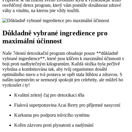
osvědčený detox program, který vám pomůže dosáhnout zdravé
váhy a vitalitu, na kterou jste vždy toužili.
Důkladně vybrané ingredience pro
maximální účinnost
Naše 7denní detoxikační program obsahuje pouze **důkladně
vybrané ingredience**, které jsou klíčem k maximální účinnosti v
boji proti nadbytečným kilogramům. Každá složka byla pečlivě
vybrána a kombinována tak, aby tvůj organismus dosáhl
optimálního stavu a tvá postava se opět stala štíhlou a zdravou. S
naším tajemstvím se nemusejí spokojit jen celebrity, ale můžeš ho
vyzkoušet i ty!
Kvalitní zelený čaj pro detoxikaci těla
Fialová superpotravina Acai Berry pro příjemné nasycení
Kurkuma pro podporu trávicího systému
Kořen zázvoru proti plynatosti a nadýmání