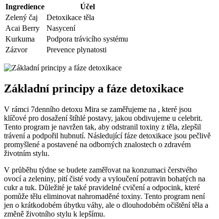
Ingredience
Účel
Zelený čaj
Detoxikace těla
Acai Berry
Nasycení
Kurkuma
Podpora trávicího systému
Zázvor
Prevence plynatosti
Základní principy a fáze detoxikace
V rámci 7denního detoxu Mira se zaměřujeme na , které jsou
klíčové pro dosažení štíhlé postavy, jakou obdivujeme u celebrit.
Tento program je navržen tak, aby odstranil toxiny z těla, zlepšil
trávení a podpořil hubnutí. Následující fáze detoxikace jsou pečlivě
promyšlené a postavené na odborných znalostech o zdravém
životním stylu.
V průběhu týdne se budete zaměřovat na konzumaci čerstvého
ovocí a zeleniny, pití čisté vody a vyloučení potravin bohatých na
cukr a tuk. Důležité je také pravidelné cvičení a odpocink, které
pomůže tělu eliminovat nahromaděné toxiny. Tento program není
jen o krátkodobém úbytku váhy, ale o dlouhodobém očištění těla a
změně životního stylu k lepšímu.