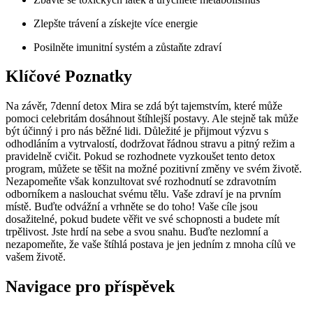
Zlepšte trávení a získejte více energie
Posilněte imunitní systém a zůstaňte zdraví
Klíčové Poznatky
Na závěr, 7denní detox Mira se zdá být tajemstvím, které může
pomoci celebritám dosáhnout štíhlejší postavy. Ale stejně tak může
být účinný i pro nás běžné lidi. Důležité je přijmout výzvu s
odhodláním a vytrvalostí, dodržovat řádnou stravu a pitný režim a
pravidelně cvičit. Pokud se rozhodnete vyzkoušet tento detox
program, můžete se těšit na možné pozitivní změny ve svém životě.
Nezapomeňte však konzultovat své rozhodnutí se zdravotním
odborníkem a naslouchat svému tělu. Vaše zdraví je na prvním
místě. Buďte odvážní a vrhněte se do toho! Vaše cíle jsou
dosažitelné, pokud budete věřit ve své schopnosti a budete mít
trpělivost. Jste hrdí na sebe a svou snahu. Buďte nezlomní a
nezapomeňte, že vaše štíhlá postava je jen jedním z mnoha cílů ve
vašem životě.
Navigace pro příspěvek