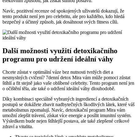
efektivním způsobu, jak získat štíhlou postavu.
Navíc, pozitivní recenze od spokojených uživatelů dokazují, že
tento produkt není jen pro celebritu, ale pro každého, kdo hledá
bezpečný a účinný způsob, jak dosáhnout svých fitness cílů.
Další možnosti využití detoxikačního
programu pro udržení ideální váhy
Chcete zůstat v optimální váze bez nutnosti tvrdých diet a
nesmyslných cvičení? 7denní detox Mira vám může pomoci zůstat
štíhlí a fit stejně jako vaše oblíbené celebrity. Tento program není jen
o očištění těla, ale také o udržení ideální váhy dlouhodobě.
Díky kombinaci speciálně vybraných ingrediencí a detoxikačních
postupů se dokážete zbavit nadbytečných škodlivých látek, které váš
metabolismus zpomalují. Navíc, detoxikační program Mira vám
umožní zlepšit trávení, získat více energie a posílit imunitní systém.
Výsledkem bude nejen štíhlejší postava, ale také zlepšené celkové
zdraví a vitalita.
Zbavte se toxických látek a urychlete metabolismus