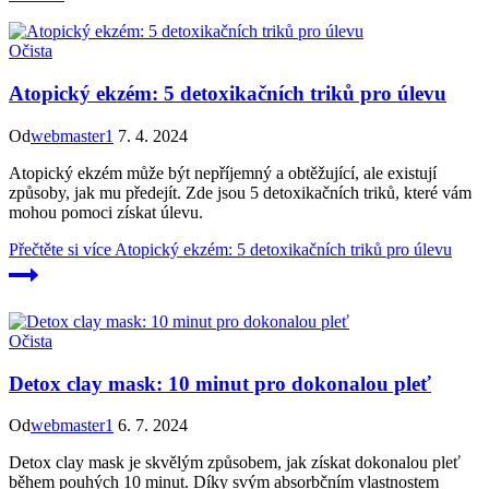
Očista
Atopický ekzém: 5 detoxikačních triků pro úlevu
Od
webmaster1
7. 4. 2024
Atopický ekzém může být nepříjemný a obtěžující, ale existují
způsoby, jak mu předejít. Zde jsou 5 detoxikačních triků, které vám
mohou pomoci získat úlevu.
Přečtěte si více
Atopický ekzém: 5 detoxikačních triků pro úlevu
Očista
Detox clay mask: 10 minut pro dokonalou pleť
Od
webmaster1
6. 7. 2024
Detox clay mask je skvělým způsobem, jak získat dokonalou pleť
během pouhých 10 minut. Díky svým absorbčním vlastnostem