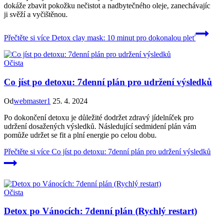
dokáže zbavit pokožku nečistot a nadbytečného oleje, zanechávajíc
ji svěží a vyčištěnou.
Přečtěte si více
Detox clay mask: 10 minut pro dokonalou pleť
Očista
Co jíst po detoxu: 7denní plán pro udržení výsledků
Od
webmaster1
25. 4. 2024
Po dokončení detoxu je důležité dodržet zdravý jídelníček pro
udržení dosažených výsledků. Následující sedmidení plán vám
pomůže udržet se fit a plní energie po celou dobu.
Přečtěte si více
Co jíst po detoxu: 7denní plán pro udržení výsledků
Očista
Detox po Vánocích: 7denní plán (Rychlý restart)