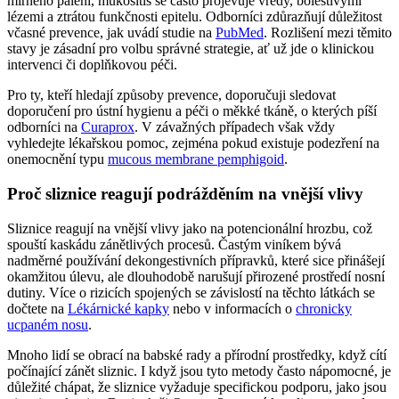
mírného pálení, mukositis se často projevuje vředy, bolestivými
lézemi a ztrátou funkčnosti epitelu. Odborníci zdůrazňují důležitost
včasné prevence, jak uvádí studie na
PubMed
. Rozlišení mezi těmito
stavy je zásadní pro volbu správné strategie, ať už jde o klinickou
intervenci či doplňkovou péči.
Pro ty, kteří hledají způsoby prevence, doporučuji sledovat
doporučení pro ústní hygienu a péči o měkké tkáně, o kterých píší
odborníci na
Curaprox
. V závažných případech však vždy
vyhledejte lékařskou pomoc, zejména pokud existuje podezření na
onemocnění typu
mucous membrane pemphigoid
.
Proč sliznice reagují podrážděním na vnější vlivy
Sliznice reagují na vnější vlivy jako na potencionální hrozbu, což
spouští kaskádu zánětlivých procesů. Častým viníkem bývá
nadměrné používání dekongestivních přípravků, které sice přinášejí
okamžitou úlevu, ale dlouhodobě narušují přirozené prostředí nosní
dutiny. Více o rizicích spojených se závislostí na těchto látkách se
dočtete na
Lékárnické kapky
nebo v informacích o
chronicky
ucpaném nosu
.
Mnoho lidí se obrací na babské rady a přírodní prostředky, když cítí
počínající zánět sliznic. I když jsou tyto metody často nápomocné, je
důležité chápat, že sliznice vyžaduje specifickou podporu, jako jsou