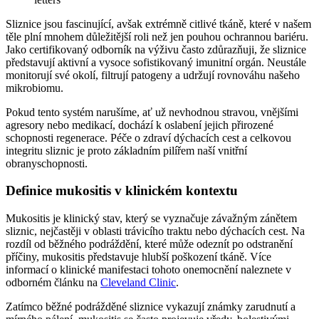
Sliznice jsou fascinující, avšak extrémně citlivé tkáně, které v našem
těle plní mnohem důležitější roli než jen pouhou ochrannou bariéru.
Jako certifikovaný odborník na výživu často zdůrazňuji, že sliznice
představují aktivní a vysoce sofistikovaný imunitní orgán. Neustále
monitorují své okolí, filtrují patogeny a udržují rovnováhu našeho
mikrobiomu.
Pokud tento systém narušíme, ať už nevhodnou stravou, vnějšími
agresory nebo medikací, dochází k oslabení jejich přirozené
schopnosti regenerace. Péče o zdraví dýchacích cest a celkovou
integritu sliznic je proto základním pilířem naší vnitřní
obranyschopnosti.
Definice mukositis v klinickém kontextu
Mukositis je klinický stav, který se vyznačuje závažným zánětem
sliznic, nejčastěji v oblasti trávicího traktu nebo dýchacích cest. Na
rozdíl od běžného podráždění, které může odeznít po odstranění
příčiny, mukositis představuje hlubší poškození tkáně. Více
informací o klinické manifestaci tohoto onemocnění naleznete v
odborném článku na
Cleveland Clinic
.
Zatímco běžné podrážděné sliznice vykazují známky zarudnutí a