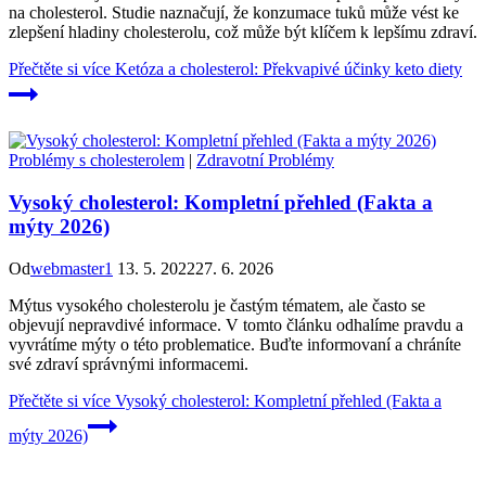
na cholesterol. Studie naznačují, že konzumace tuků může vést ke
zlepšení hladiny cholesterolu, což může být klíčem k lepšímu zdraví.
Přečtěte si více
Ketóza a cholesterol: Překvapivé účinky keto diety
Problémy s cholesterolem
|
Zdravotní Problémy
Vysoký cholesterol: Kompletní přehled (Fakta a
mýty 2026)
Od
webmaster1
13. 5. 2022
27. 6. 2026
Mýtus vysokého cholesterolu je častým tématem, ale často se
objevují nepravdivé informace. V tomto článku odhalíme pravdu a
vyvrátíme mýty o této problematice. Buďte informovaní a chráníte
své zdraví správnými informacemi.
Přečtěte si více
Vysoký cholesterol: Kompletní přehled (Fakta a
mýty 2026)