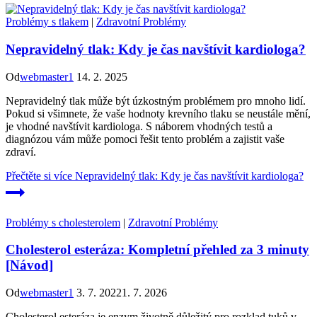
Problémy s tlakem
|
Zdravotní Problémy
Nepravidelný tlak: Kdy je čas navštívit kardiologa?
Od
webmaster1
14. 2. 2025
Nepravidelný tlak může být úzkostným problémem pro mnoho lidí.
Pokud si všimnete, že vaše hodnoty krevního tlaku se neustále mění,
je vhodné navštívit kardiologa. S náborem vhodných testů a
diagnózou vám může pomoci řešit tento problém a zajistit vaše
zdraví.
Přečtěte si více
Nepravidelný tlak: Kdy je čas navštívit kardiologa?
Problémy s cholesterolem
|
Zdravotní Problémy
Cholesterol esteráza: Kompletní přehled za 3 minuty
[Návod]
Od
webmaster1
3. 7. 2022
1. 7. 2026
Cholesterol esteráza je enzym životně důležitý pro rozklad tuků v