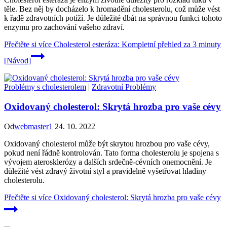
těle. Bez něj by docházelo k hromadění cholesterolu, což může vést
k řadě zdravotních potíží. Je důležité dbát na správnou funkci tohoto
enzymu pro zachování vašeho zdraví.
Přečtěte si více
Cholesterol esteráza: Kompletní přehled za 3 minuty
[Návod]
Problémy s cholesterolem
|
Zdravotní Problémy
Oxidovaný cholesterol: Skrytá hrozba pro vaše cévy
Od
webmaster1
24. 10. 2022
Oxidovaný cholesterol může být skrytou hrozbou pro vaše cévy,
pokud není řádně kontrolován. Tato forma cholesterolu je spojena s
vývojem aterosklerózy a dalších srdečně-cévních onemocnění. Je
důležité vést zdravý životní styl a pravidelně vyšetřovat hladiny
cholesterolu.
Přečtěte si více
Oxidovaný cholesterol: Skrytá hrozba pro vaše cévy