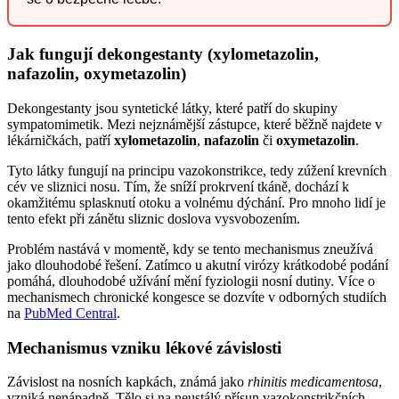
Jak fungují dekongestanty (xylometazolin,
nafazolin, oxymetazolin)
Dekongestanty jsou syntetické látky, které patří do skupiny
sympatomimetik. Mezi nejznámější zástupce, které běžně najdete v
lékárničkách, patří
xylometazolin
,
nafazolin
či
oxymetazolin
.
Tyto látky fungují na principu vazokonstrikce, tedy zúžení krevních
cév ve sliznici nosu. Tím, že sníží prokrvení tkáně, dochází k
okamžitému splasknutí otoku a volnému dýchání. Pro mnoho lidí je
tento efekt při zánětu sliznic doslova vysvobozením.
Problém nastává v momentě, kdy se tento mechanismus zneužívá
jako dlouhodobé řešení. Zatímco u akutní virózy krátkodobé podání
pomáhá, dlouhodobé užívání mění fyziologii nosní dutiny. Více o
mechanismech chronické kongesce se dozvíte v odborných studiích
na
PubMed Central
.
Mechanismus vzniku lékové závislosti
Závislost na nosních kapkách, známá jako
rhinitis medicamentosa
,
vzniká nenápadně. Tělo si na neustálý přísun vazokonstrikčních