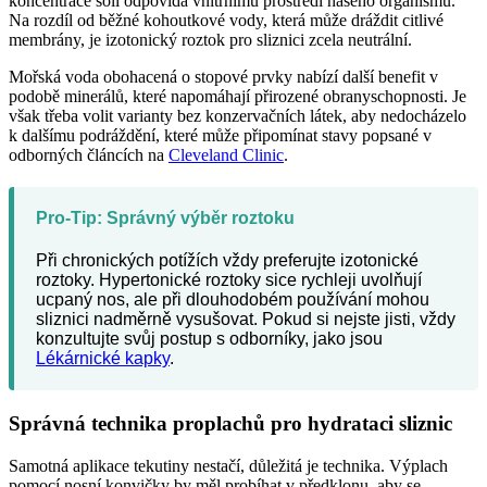
koncentrace solí odpovídá vnitřnímu prostředí našeho organismu.
Na rozdíl od běžné kohoutkové vody, která může dráždit citlivé
membrány, je izotonický roztok pro sliznici zcela neutrální.
Mořská voda obohacená o stopové prvky nabízí další benefit v
podobě minerálů, které napomáhají přirozené obranyschopnosti. Je
však třeba volit varianty bez konzervačních látek, aby nedocházelo
k dalšímu podráždění, které může připomínat stavy popsané v
odborných článcích na
Cleveland Clinic
.
Pro-Tip: Správný výběr roztoku
Při chronických potížích vždy preferujte izotonické
roztoky. Hypertonické roztoky sice rychleji uvolňují
ucpaný nos, ale při dlouhodobém používání mohou
sliznici nadměrně vysušovat. Pokud si nejste jisti, vždy
konzultujte svůj postup s odborníky, jako jsou
Lékárnické kapky
.
Správná technika proplachů pro hydrataci sliznic
Samotná aplikace tekutiny nestačí, důležitá je technika. Výplach
pomocí nosní konvičky by měl probíhat v předklonu, aby se