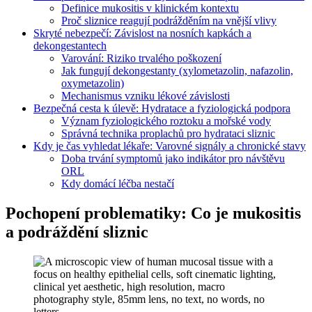
Definice mukositis v klinickém kontextu
Proč sliznice reagují podrážděním na vnější vlivy
Skryté nebezpečí: Závislost na nosních kapkách a
dekongestantech
Varování: Riziko trvalého poškození
Jak fungují dekongestanty (xylometazolin, nafazolin,
oxymetazolin)
Mechanismus vzniku lékové závislosti
Bezpečná cesta k úlevě: Hydratace a fyziologická podpora
Význam fyziologického roztoku a mořské vody
Správná technika proplachů pro hydrataci sliznic
Kdy je čas vyhledat lékaře: Varovné signály a chronické stavy
Doba trvání symptomů jako indikátor pro návštěvu
ORL
Kdy domácí léčba nestačí
Pochopení problematiky: Co je mukositis
a podráždění sliznic