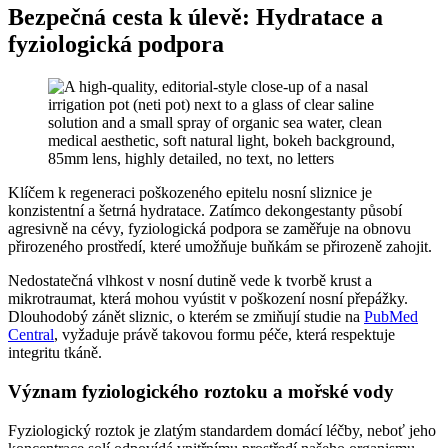
Bezpečná cesta k úlevě: Hydratace a
fyziologická podpora
Klíčem k regeneraci poškozeného epitelu nosní sliznice je
konzistentní a šetrná hydratace. Zatímco dekongestanty působí
agresivně na cévy, fyziologická podpora se zaměřuje na obnovu
přirozeného prostředí, které umožňuje buňkám se přirozeně zahojit.
Nedostatečná vlhkost v nosní dutině vede k tvorbě krust a
mikrotraumat, která mohou vyústit v poškození nosní přepážky.
Dlouhodobý zánět sliznic, o kterém se zmiňují studie na
PubMed
Central
, vyžaduje právě takovou formu péče, která respektuje
integritu tkáně.
Význam fyziologického roztoku a mořské vody
Fyziologický roztok je zlatým standardem domácí léčby, neboť jeho