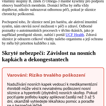
vitaminy skupiny B, zinek či Omega-3 mastné kyseliny pro podporu
obnovy buněčných membrán. Domácí léčba by měla vždy
doplňovat, nikoliv nahrazovat odbornou péči, pokud je sliznice
chronicky poškozená.
Pochopení toho, že sliznice není jen bariéra, ale aktivní imunitní
systém, nám otevírá nové možnosti v péči o zdraví. Odborné
poznatky o autoimunitních procesech v těchto tkáních, jako je
například pemfigoid sliznic, nabízí i portál
UCF Health
. Zdravá
sliznice je odrazem celkové vitality našeho organismu a její ochrana
by měla být prioritou každého z nás.
Skryté nebezpečí: Závislost na nosních
kapkách a dekongestantech
Varování: Riziko trvalého poškození
Nadužívání nosních kapek vedoucí k medikamentózní
rhinitidě může vést k nevratnému poškození nosní
sliznice a hypertrofii (zbytnění) nosních skořep. Pokud
pociťujete potřebu kapky aplikovat častěji než 3 až 5
dní, okamžitě vyhledejte lékařskou pomoc a poraďte
se o bezpečné léčbě.