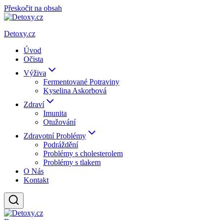
Přeskočit na obsah
Detoxy.cz
Úvod
Očista
Výživa
Fermentované Potraviny
Kyselina Askorbová
Zdraví
Imunita
Otužování
Zdravotní Problémy
Podráždění
Problémy s cholesterolem
Problémy s tlakem
O Nás
Kontakt