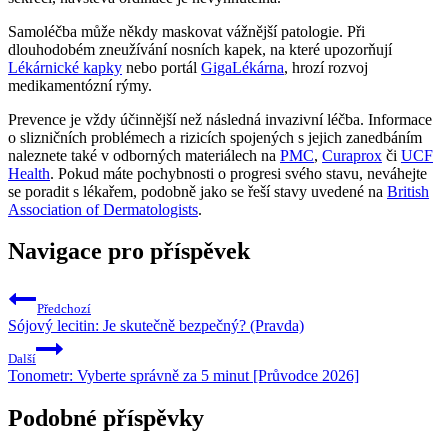
Samoléčba může někdy maskovat vážnější patologie. Při
dlouhodobém zneužívání nosních kapek, na které upozorňují
Lékárnické kapky
nebo portál
GigaLékárna
, hrozí rozvoj
medikamentózní rýmy.
Prevence je vždy účinnější než následná invazivní léčba. Informace
o slizničních problémech a rizicích spojených s jejich zanedbáním
naleznete také v odborných materiálech na
PMC
,
Curaprox
či
UCF
Health
. Pokud máte pochybnosti o progresi svého stavu, neváhejte
se poradit s lékařem, podobně jako se řeší stavy uvedené na
British
Association of Dermatologists
.
Navigace pro příspěvek
Předchozí
Sójový lecitin: Je skutečně bezpečný? (Pravda)
Další
Tonometr: Vyberte správně za 5 minut [Průvodce 2026]
Podobné příspěvky