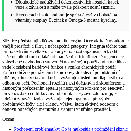
Dlouhodobé nadužívání dekongestivních nosních kapek
vede k závislosti a může trvale poškodit nosní sliznici.
Regeneraci sliznic podporuje správná výživa bohatá na
vitaminy skupiny B, zinek a Omega-3 mastné kyseliny.
Sliznice představují klíčový imunitní orgán, který aktivně monitoruje
vnější prostředí a filtruje nebezpečné patogeny. Integrita těchto tkání
přímo ovlivňuje celkovou obranyschopnost organismu a kvalitu
našeho mikrobiomu. Jakékoli narušení jejich přirozené regenerace,
způsobené nevhodnou stravou či nadměrným používáním medikace,
vede k oslabení bariérové funkce a vzniku chronických potíží.
Zatímco běžné podráždění sliznic obvykle odezní po odstranění
příčiny, klinický stav mukositis vyžaduje důslednou diagnostiku a
odbornou péči. Pochopení rozdílů mezi dočasným diskomfortem a
hlubokým poškozením epitelu je nezbytným krokem pro efektivní
prevenci. Jako certifikovaný odborník na výživu zdůrazňuji, že
udržení zdravé sliznice vyžaduje nejen opatrnost při výběru
podpůrných léčiv, ale i cílenou výživu, která aktivně podporuje
obnovu buněčných membrán a stabilitu vnitřního prostředí.
Obsah
Pochopení problematiky: Co je mukositis a podráždění sliznic