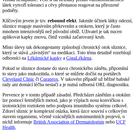
látek vytvoří toleranci a cévy přestanou reagovat na přirozené
podněty.
Klíčovým jevem je tzv.
rebound efekt
. Jakmile účinek látky odezní,
sliznice reaguje masivním překrvením a otokem, který je často
mnohem intenzivnější než původní obtíž. Uživatel je tak nucen
aplikovat kapky znovu, čímž vzniká začarovaný kruh.
Místo úlevy tak dekongestanty způsobují chronický otok sliznice,
který se stává „závislým“ na medikaci. Toto téma detailně rozebírají
odborníci na
Lékárnické kapky
a
GigaLékárna
.
Pokud se sliznice dostane do stavu chronického zánětu, připomíná
to stavy jako mukozitida, o které se můžete dočíst na portálech
Cleveland Clinic
či
Curaprox
. V takovém případě už běžné babské
rady ani domácí léčba nestačí a je nutná odborná ORL diagnostika.
Prevence je v tomto případě zásadní. Předcházet zánětům a otokům
lze pomocí šetrnějších metod, jako je výplach nosu konvičkou s
izotonickým roztokem nebo podpora imunitního systému celkově.
Zdraví sliznic je komplexní otázka, která úzce souvisí s celkovým
stavem organismu, včetně vzácnějších autoimunitních projevů, o
nichž informuje
British Association of Dermatologists
nebo
UCF
Health
.