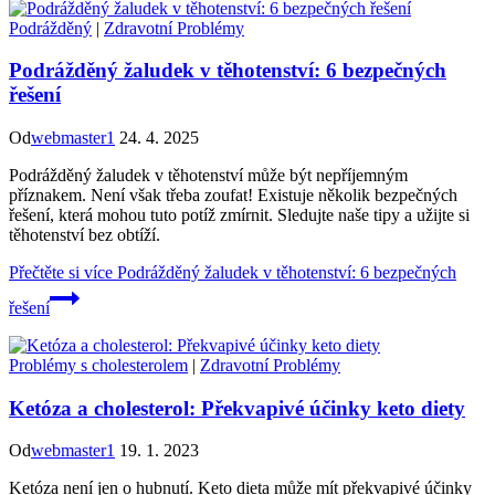
Podrážděný
|
Zdravotní Problémy
Podrážděný žaludek v těhotenství: 6 bezpečných
řešení
Od
webmaster1
24. 4. 2025
Podrážděný žaludek v těhotenství může být nepříjemným
příznakem. Není však třeba zoufat! Existuje několik bezpečných
řešení, která mohou tuto potíž zmírnit. Sledujte naše tipy a užijte si
těhotenství bez obtíží.
Přečtěte si více
Podrážděný žaludek v těhotenství: 6 bezpečných
řešení
Problémy s cholesterolem
|
Zdravotní Problémy
Ketóza a cholesterol: Překvapivé účinky keto diety
Od
webmaster1
19. 1. 2023
Ketóza není jen o hubnutí. Keto dieta může mít překvapivé účinky