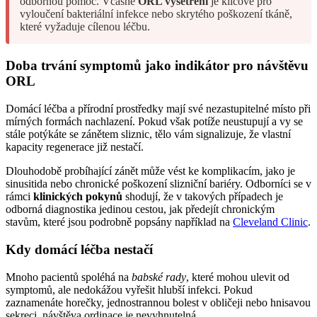
odbornou pomoc. Včasné
ORL vyšetření
je klíčové pro
vyloučení bakteriální infekce nebo skrytého poškození tkáně,
které vyžaduje cílenou léčbu.
Doba trvání symptomů jako indikátor pro návštěvu
ORL
Domácí léčba a přírodní prostředky mají své nezastupitelné místo při
mírných formách nachlazení. Pokud však potíže neustupují a vy se
stále potýkáte se zánětem sliznic, tělo vám signalizuje, že vlastní
kapacity regenerace již nestačí.
Dlouhodobě probíhající zánět může vést ke komplikacím, jako je
sinusitida nebo chronické poškození slizniční bariéry. Odborníci se v
rámci
klinických pokynů
shodují, že v takových případech je
odborná diagnostika jedinou cestou, jak předejít chronickým
stavům, které jsou podrobně popsány například na
Cleveland Clinic
.
Kdy domácí léčba nestačí
Mnoho pacientů spoléhá na
babské rady
, které mohou ulevit od
symptomů, ale nedokážou vyřešit hlubší infekci. Pokud
zaznamenáte horečky, jednostrannou bolest v obličeji nebo hnisavou
sekreci, návštěva ordinace je nevyhnutelná.