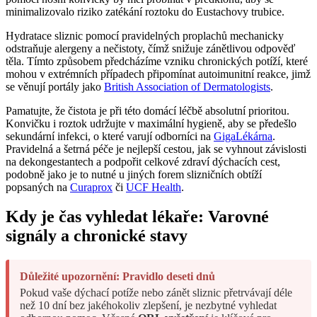
minimalizovalo riziko zatékání roztoku do Eustachovy trubice.
Hydratace sliznic pomocí pravidelných proplachů mechanicky
odstraňuje alergeny a nečistoty, čímž snižuje zánětlivou odpověď
těla. Tímto způsobem předcházíme vzniku chronických potíží, které
mohou v extrémních případech připomínat autoimunitní reakce, jimž
se věnují portály jako
British Association of Dermatologists
.
Pamatujte, že čistota je při této domácí léčbě absolutní prioritou.
Konvičku i roztok udržujte v maximální hygieně, aby se předešlo
sekundární infekci, o které varují odborníci na
GigaLékárna
.
Pravidelná a šetrná péče je nejlepší cestou, jak se vyhnout závislosti
na dekongestantech a podpořit celkové zdraví dýchacích cest,
podobně jako je to nutné u jiných forem slizničních obtíží
popsaných na
Curaprox
či
UCF Health
.
Kdy je čas vyhledat lékaře: Varovné
signály a chronické stavy
Důležité upozornění: Pravidlo deseti dnů
Pokud vaše dýchací potíže nebo zánět sliznic přetrvávají déle
než 10 dní bez jakéhokoliv zlepšení, je nezbytné vyhledat