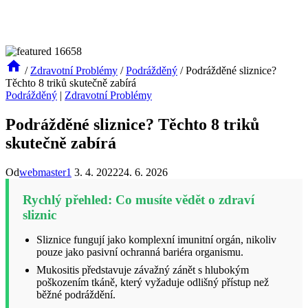
/
Zdravotní Problémy
/
Podrážděný
/
Podrážděné sliznice?
Těchto 8 triků skutečně zabírá
Podrážděný
|
Zdravotní Problémy
Podrážděné sliznice? Těchto 8 triků
skutečně zabírá
Od
webmaster1
3. 4. 2022
24. 6. 2026
Rychlý přehled: Co musíte vědět o zdraví
sliznic
Sliznice fungují jako komplexní imunitní orgán, nikoliv
pouze jako pasivní ochranná bariéra organismu.
Mukositis představuje závažný zánět s hlubokým
poškozením tkáně, který vyžaduje odlišný přístup než
běžné podráždění.