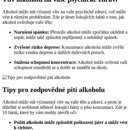
Alkohol může mít výrazný vliv na vaše psychické zdraví, což může
vést k různým problémům. Zde je deset šokujících faktů o tom, jak
alkohol ovlivňuje vaše tělo:
Narušení spánku:
Přestože alkohol může zpočátku uklidnit a
uspat, může také způsobit nepříjemný a neklidný spánek.
Zvýšené riziko deprese:
Konzumace alkoholu může zvýšit
riziko vzniku deprese a dalších duševních poruch.
Snížená schopnost koncentrace:
Alkohol může ovlivnit vaši
schopnost soustředit se a dobře se zaměřit na úkoly.
Tipy pro zodpovědné pití alkoholu
Alkohol může mít významný vliv na vaše tělo a zdraví, a proto je
důležité si uvědomit některé šokující fakty o jeho konzumaci. Zde je
10 faktů, které by vám mohly otevřít oči:
Požití alkoholu může způsobit poškození jater a může vést
k cirhóze.