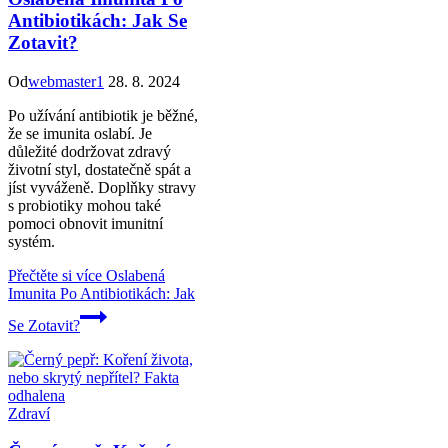
Antibiotikách: Jak Se
Zotavit?
Od
webmaster1
28. 8. 2024
Po užívání antibiotik je běžné,
že se imunita oslabí. Je
důležité dodržovat zdravý
životní styl, dostatečně spát a
jíst vyváženě. Doplňky stravy
s probiotiky mohou také
pomoci obnovit imunitní
systém.
Přečtěte si více
Oslabená
Imunita Po Antibiotikách: Jak
Se Zotavit?
Zdraví