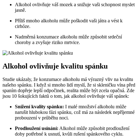
Alkohol ovlivňuje váš mozek a snižuje vaši schopnost myslet
jasně.
Příliš mnoho alkoholu může poškodit vaši játra a vést k
cirhóze.
Nadměrná konzumace alkoholu může způsobit srdeční
choroby a zvyšuje riziko mrtvice.
Alkohol ovlivňuje kvalitu spánku
Studie ukázaly, že konzumace alkoholu má výrazný vliv na kvalitu
našeho spánku. I když si mnoho lidí myslí, že si skleničku vína před
spaním dopřeje lepší odpočinek, realita může být zcela opačná. Zde
jsou 10 šokujících faktů o tom, jak alkohol ovlivňuje váš spánek:
Snížení kvality spánku:
I malé množství alkoholu může
narušit hlubokou fázi spánku, což má za následek nepříjemné
probouzení v průběhu noci.
Prodloužení usínání:
Alkohol může způsobit prodloužení
doby potřebné k usnutí, kvůli rušení spánkového cyklu.