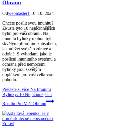
Obranu
Od
webmaster1
10. 10. 2024
Chcete posílit svou imunitu?
Zkuste tyto 10 nejúčinnějších
bylin pro vaši obranu. Na
imunitu bylinky mohou být
skvělým přírodním způsobem,
jak udržet své tělo zdravé a
odolné. S výhodami jako je
posílení imunitního systému a
ochrana před nemocemi,
bylinky jsou skvělým
doplňkem pro vaši celkovou
pohodu.
Přečtěte si více
Na Imunitu
Bylinky: 10 Nejúčinnějších
Rostlin Pro Vaši Obranu
Zdraví