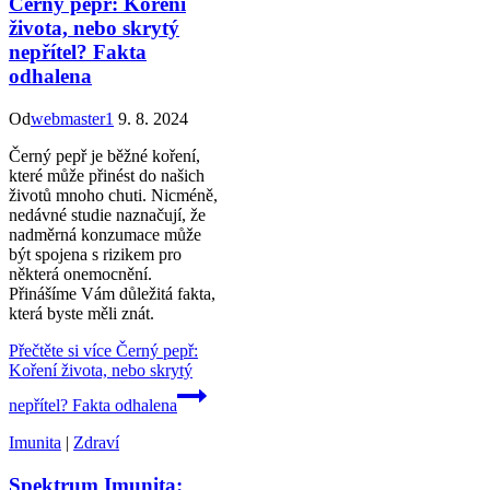
Černý pepř: Koření
života, nebo skrytý
nepřítel? Fakta
odhalena
Od
webmaster1
9. 8. 2024
Černý pepř je běžné koření,
které může přinést do našich
životů mnoho chuti. Nicméně,
nedávné studie naznačují, že
nadměrná konzumace může
být spojena s rizikem pro
některá onemocnění.
Přinášíme Vám důležitá fakta,
která byste měli znát.
Přečtěte si více
Černý pepř:
Koření života, nebo skrytý
nepřítel? Fakta odhalena
Imunita
|
Zdraví
Spektrum Imunita: