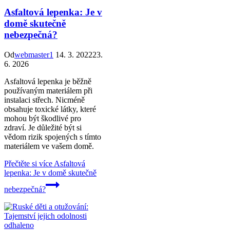
Asfaltová lepenka: Je v
domě skutečně
nebezpečná?
Od
webmaster1
14. 3. 2022
23.
6. 2026
Asfaltová lepenka je běžně
používaným materiálem při
instalaci střech. Nicméně
obsahuje toxické látky, které
mohou být škodlivé pro
zdraví. Je důležité být si
vědom rizik spojených s tímto
materiálem ve vašem domě.
Přečtěte si více
Asfaltová
lepenka: Je v domě skutečně
nebezpečná?