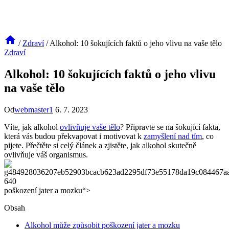
/
Zdraví
/
Alkohol: 10 šokujících faktů o jeho vlivu na vaše tělo
Zdraví
Alkohol: 10 šokujících faktů o jeho vlivu
na vaše tělo
Od
webmaster1
6. 7. 2023
Víte, jak alkohol
ovlivňuje vaše tělo
? Připravte se na šokující fakta,
která vás budou překvapovat i motivovat k
zamyšlení nad tím
, co
pijete. Přečtěte si celý článek a zjistěte, jak alkohol skutečně
ovlivňuje váš organismus.
poškození jater a mozku“>
Obsah
Alkohol může způsobit poškození jater a mozku