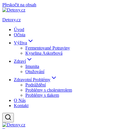
Přeskočit na obsah
Detoxy.cz
Úvod
Očista
Výživa
Fermentované Potraviny
Kyselina Askorbová
Zdraví
Imunita
Otužování
Zdravotní Problémy
Podráždění
Problémy s cholesterolem
Problémy s tlakem
O Nás
Kontakt