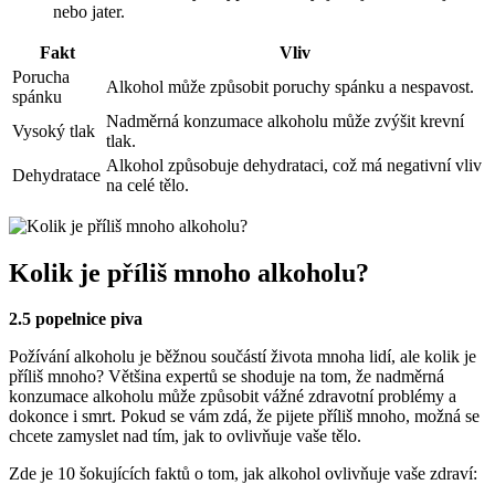
nebo jater.
Fakt
Vliv
Porucha
Alkohol může způsobit poruchy spánku a nespavost.
spánku
Nadměrná konzumace alkoholu může zvýšit krevní
Vysoký tlak
tlak.
Alkohol způsobuje dehydrataci, což má negativní vliv
Dehydratace
na celé tělo.
Kolik je příliš mnoho alkoholu?
2.5 popelnice piva
Požívání alkoholu je běžnou součástí života mnoha lidí, ale kolik je
příliš mnoho? Většina expertů se shoduje na tom, že nadměrná
konzumace alkoholu může způsobit vážné zdravotní problémy a
dokonce i smrt. Pokud se vám zdá, že pijete příliš mnoho, možná se
chcete zamyslet nad tím, jak to ovlivňuje vaše tělo.
Zde je 10 šokujících faktů o tom, jak alkohol ovlivňuje vaše zdraví: