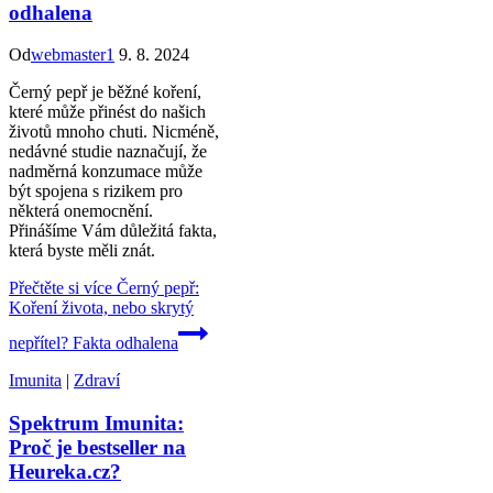
odhalena
Od
webmaster1
9. 8. 2024
Černý pepř je běžné koření,
které může přinést do našich
životů mnoho chuti. Nicméně,
nedávné studie naznačují, že
nadměrná konzumace může
být spojena s rizikem pro
některá onemocnění.
Přinášíme Vám důležitá fakta,
která byste měli znát.
Přečtěte si více
Černý pepř:
Koření života, nebo skrytý
nepřítel? Fakta odhalena
Imunita
|
Zdraví
Spektrum Imunita:
Proč je bestseller na
Heureka.cz?