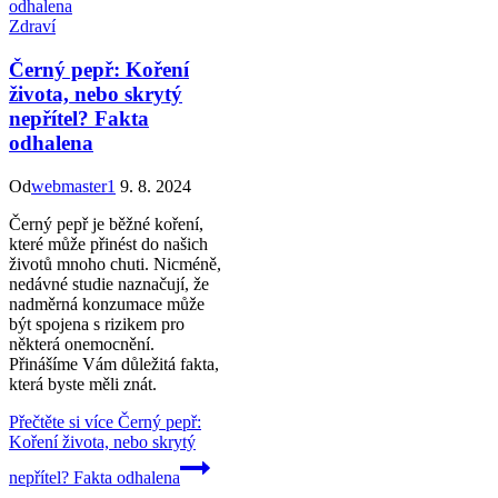
Zdraví
Černý pepř: Koření
života, nebo skrytý
nepřítel? Fakta
odhalena
Od
webmaster1
9. 8. 2024
Černý pepř je běžné koření,
které může přinést do našich
životů mnoho chuti. Nicméně,
nedávné studie naznačují, že
nadměrná konzumace může
být spojena s rizikem pro
některá onemocnění.
Přinášíme Vám důležitá fakta,
která byste měli znát.
Přečtěte si více
Černý pepř:
Koření života, nebo skrytý
nepřítel? Fakta odhalena