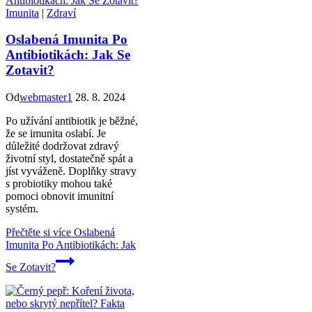
Imunita
|
Zdraví
Oslabená Imunita Po
Antibiotikách: Jak Se
Zotavit?
Od
webmaster1
28. 8. 2024
Po užívání antibiotik je běžné,
že se imunita oslabí. Je
důležité dodržovat zdravý
životní styl, dostatečně spát a
jíst vyváženě. Doplňky stravy
s probiotiky mohou také
pomoci obnovit imunitní
systém.
Přečtěte si více
Oslabená
Imunita Po Antibiotikách: Jak
Se Zotavit?