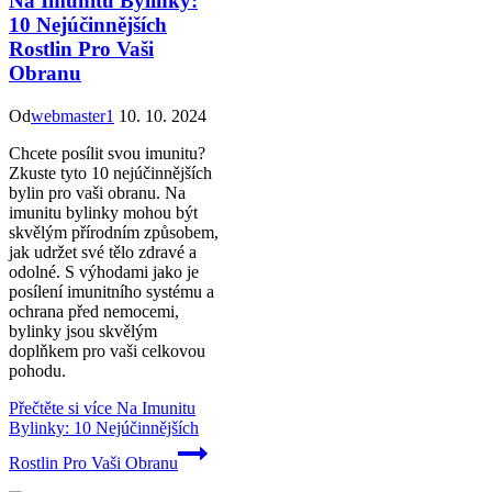
Na Imunitu Bylinky:
10 Nejúčinnějších
Rostlin Pro Vaši
Obranu
Od
webmaster1
10. 10. 2024
Chcete posílit svou imunitu?
Zkuste tyto 10 nejúčinnějších
bylin pro vaši obranu. Na
imunitu bylinky mohou být
skvělým přírodním způsobem,
jak udržet své tělo zdravé a
odolné. S výhodami jako je
posílení imunitního systému a
ochrana před nemocemi,
bylinky jsou skvělým
doplňkem pro vaši celkovou
pohodu.
Přečtěte si více
Na Imunitu
Bylinky: 10 Nejúčinnějších
Rostlin Pro Vaši Obranu