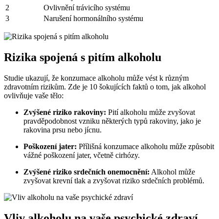
2
Ovlivnění trávicího systému
3
Narušení hormonálního systému
Rizika spojená s pitím alkoholu
Studie ukazují, že konzumace alkoholu může vést k různým
zdravotním rizikům. Zde je 10 šokujících faktů o tom, jak alkohol
ovlivňuje vaše tělo:
Zvýšené riziko rakoviny:
Pití alkoholu může zvyšovat
pravděpodobnost vzniku některých typů rakoviny, jako je
rakovina prsu nebo jícnu.
Poškození jater:
Přílišná konzumace alkoholu může způsobit
vážné poškození jater, včetně cirhózy.
Zvýšené riziko srdečních onemocnění:
Alkohol může
zvyšovat krevní tlak a zvyšovat riziko srdečních problémů.
Vliv alkoholu na vaše psychické zdraví