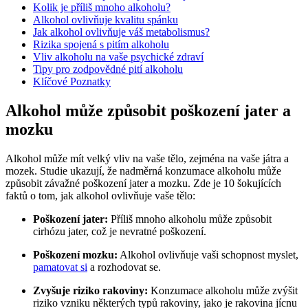
Kolik je příliš mnoho alkoholu?
Alkohol ovlivňuje kvalitu spánku
Jak alkohol ovlivňuje váš metabolismus?
Rizika spojená s pitím alkoholu
Vliv alkoholu na vaše psychické zdraví
Tipy pro zodpovědné pití alkoholu
Klíčové Poznatky
Alkohol může způsobit poškození jater a
mozku
Alkohol může mít velký vliv na vaše tělo, zejména na vaše játra a
mozek. Studie ukazují, že nadměrná konzumace alkoholu může
způsobit závažné poškození jater a mozku. Zde je 10 šokujících
faktů o tom, jak alkohol ovlivňuje vaše tělo:
Poškození jater:
Příliš mnoho alkoholu může způsobit
cirhózu jater, což je nevratné poškození.
Poškození mozku:
Alkohol ovlivňuje vaši schopnost myslet,
pamatovat si
a rozhodovat se.
Zvyšuje riziko rakoviny:
Konzumace alkoholu může zvýšit
riziko vzniku některých typů rakoviny, jako je rakovina jícnu