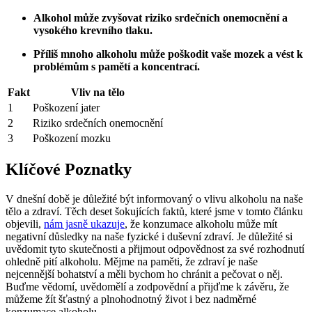
Alkohol může zvyšovat riziko srdečních onemocnění a
vysokého krevního tlaku.
Příliš mnoho alkoholu může poškodit vaše mozek a vést k
problémům s pamětí a koncentrací.
Fakt
Vliv na tělo
1
Poškození jater
2
Riziko srdečních onemocnění
3
Poškození mozku
Klíčové Poznatky
V dnešní době je důležité být informovaný o vlivu alkoholu na naše
tělo a zdraví. Těch deset šokujících faktů, které jsme v tomto článku
objevili,
nám jasně ukazuje
, že konzumace alkoholu může mít
negativní důsledky na naše fyzické i duševní zdraví. Je důležité si
uvědomit tyto skutečnosti a přijmout odpovědnost za své rozhodnutí
ohledně pití alkoholu. Mějme na paměti, že zdraví je naše
nejcennější bohatství a měli bychom ho chránit a pečovat o něj.
Buďme vědomí, uvědomělí a zodpovědní a přijďme k závěru, že
můžeme žít šťastný a plnohodnotný život i bez nadměrné
konzumace alkoholu.