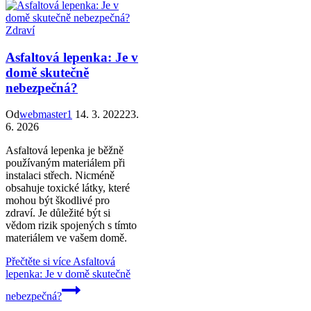
Zdraví
Asfaltová lepenka: Je v
domě skutečně
nebezpečná?
Od
webmaster1
14. 3. 2022
23.
6. 2026
Asfaltová lepenka je běžně
používaným materiálem při
instalaci střech. Nicméně
obsahuje toxické látky, které
mohou být škodlivé pro
zdraví. Je důležité být si
vědom rizik spojených s tímto
materiálem ve vašem domě.
Přečtěte si více
Asfaltová
lepenka: Je v domě skutečně
nebezpečná?