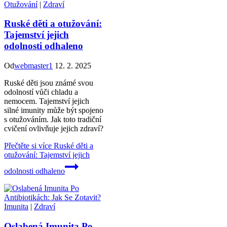
Otužování
|
Zdraví
Ruské děti a otužování:
Tajemství jejich
odolnosti odhaleno
Od
webmaster1
12. 2. 2025
Ruské děti jsou známé svou
odolností vůči chladu a
nemocem. Tajemství jejich
silné imunity může být spojeno
s otužováním. Jak toto tradiční
cvičení ovlivňuje jejich zdraví?
Přečtěte si více
Ruské děti a
otužování: Tajemství jejich
odolnosti odhaleno
Imunita
|
Zdraví
Oslabená Imunita Po