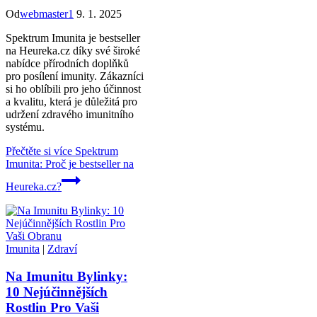
Od
webmaster1
9. 1. 2025
Spektrum Imunita je bestseller
na Heureka.cz díky své široké
nabídce přírodních doplňků
pro posílení imunity. Zákazníci
si ho oblíbili pro jeho účinnost
a kvalitu, která je důležitá pro
udržení zdravého imunitního
systému.
Přečtěte si více
Spektrum
Imunita: Proč je bestseller na
Heureka.cz?
Imunita
|
Zdraví
Na Imunitu Bylinky:
10 Nejúčinnějších
Rostlin Pro Vaši