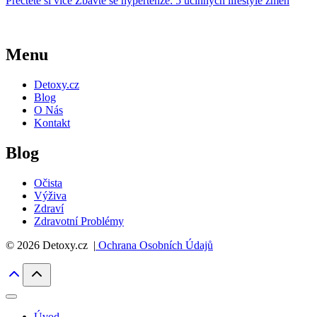
Přečtěte si více
Zbavte se hypertenze: 5 účinných lifestyle změn
Menu
Detoxy.cz
Blog
O Nás
Kontakt
Blog
Očista
Výživa
Zdraví
Zdravotní Problémy
© 2026 Detoxy.cz |
Ochrana Osobních Údajů
Úvod