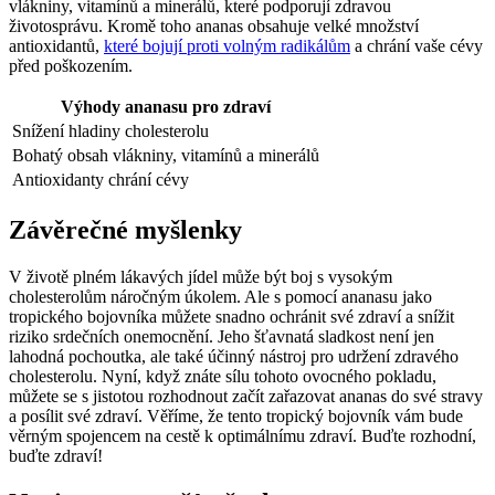
vlákniny, vitamínů a minerálů, které podporují zdravou
životosprávu. Kromě toho ananas obsahuje velké množství
antioxidantů,
které bojují proti volným radikálům
a chrání vaše cévy
před poškozením.
Výhody ananasu pro zdraví
Snížení hladiny cholesterolu
Bohatý obsah vlákniny, vitamínů a minerálů
Antioxidanty chrání cévy
Závěrečné myšlenky
V životě plném lákavých jídel může být boj s vysokým
cholesterolům náročným úkolem. Ale s pomocí ananasu jako
tropického bojovníka můžete snadno ochránit své zdraví a snížit
riziko srdečních onemocnění. Jeho šťavnatá sladkost není jen
lahodná pochoutka, ale také účinný nástroj pro udržení zdravého
cholesterolu. Nyní, když znáte sílu tohoto ovocného pokladu,
můžete se s jistotou rozhodnout začít zařazovat ananas do své stravy
a posílit své zdraví. Věříme, že tento tropický bojovník vám bude
věrným spojencem na cestě k optimálnímu zdraví. Buďte rozhodní,
buďte zdraví!