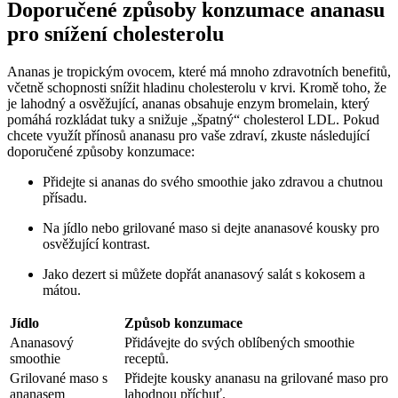
Doporučené způsoby konzumace ananasu
pro snížení cholesterolu
Ananas je tropickým ovocem, které má mnoho zdravotních benefitů,
včetně schopnosti snížit hladinu cholesterolu v krvi. Kromě toho, že
je lahodný a osvěžující, ananas obsahuje enzym bromelain, který
pomáhá rozkládat tuky a snižuje „špatný“ cholesterol LDL. Pokud
chcete využít přínosů ananasu pro vaše zdraví, zkuste následující
doporučené způsoby konzumace:
Přidejte si ananas do svého smoothie jako zdravou a chutnou
přísadu.
Na jídlo nebo grilované maso si dejte ananasové kousky pro
osvěžující kontrast.
Jako dezert si můžete dopřát ananasový salát s kokosem a
mátou.
Jídlo
Způsob konzumace
Ananasový
Přidávejte do svých oblíbených smoothie
smoothie
receptů.
Grilované maso s
Přidejte kousky ananasu na grilované maso pro
ananasem
lahodnou příchuť.