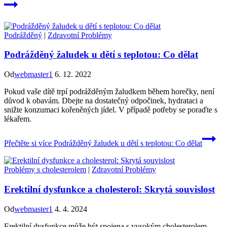
Podrážděný
|
Zdravotní Problémy
Podrážděný žaludek u dětí s teplotou: Co dělat
Od
webmaster1
6. 12. 2022
Pokud vaše dítě trpí podrážděným žaludkem během horečky, není
důvod k obavám. Dbejte na dostatečný odpočinek, hydrataci a
snižte konzumaci kořeněných jídel. V případě potřeby se poraďte s
lékařem.
Přečtěte si více
Podrážděný žaludek u dětí s teplotou: Co dělat
Problémy s cholesterolem
|
Zdravotní Problémy
Erektilní dysfunkce a cholesterol: Skrytá souvislost
Od
webmaster1
4. 4. 2024
Erektilní dysfunkce může být spojena s vysokým cholesterolem.