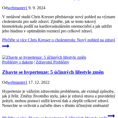
Od
webmaster1
9. 9. 2024
V nedávné studii Chris Kresser představuje nový pohled na význam
cholesterolu pro naše zdraví. Zjistěte, jak se tento tukový
biomolekula podílí na kardiovaskulárním onemocnění a jak udržet
jeho hladinu v optimálním rozmezí pro celkové zdraví.
Přečtěte si více
Chris Kresser o cholesterolu: Nový pohled na zdraví
Problémy s tlakem
|
Zdravotní Problémy
Zbavte se hypertenze: 5 účinných lifestyle změn
Od
webmaster1
17. 12. 2022
Hypertenze je vážným zdravotním problémem, ale existují způsoby,
jak ji řešit. Změny životního stylu, jako je zdravá strava a pravidelný
pohyb, mohou pomoci snížit krevní tlak a zlepšit celkové zdraví.
Nenechte se ovlivnit a začněte dnes s těmito účinnými změnami!