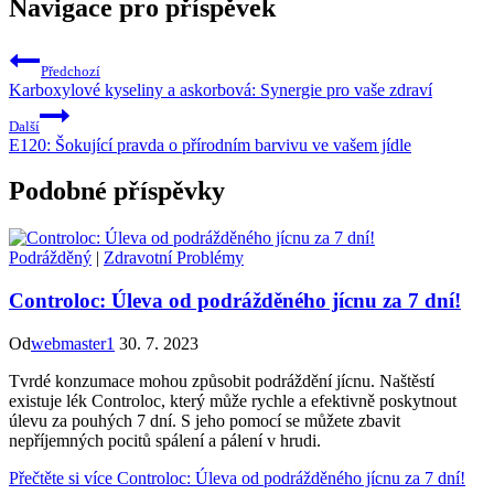
Navigace pro příspěvek
Předchozí
Karboxylové kyseliny a askorbová: Synergie pro vaše zdraví
Další
E120: Šokující pravda o přírodním barvivu ve vašem jídle
Podobné příspěvky
Podrážděný
|
Zdravotní Problémy
Controloc: Úleva od podrážděného jícnu za 7 dní!
Od
webmaster1
30. 7. 2023
Tvrdé konzumace mohou způsobit podráždění jícnu. Naštěstí
existuje lék Controloc, který může rychle a efektivně poskytnout
úlevu za pouhých 7 dní. S jeho pomocí se můžete zbavit
nepříjemných pocitů spálení a pálení v hrudi.
Přečtěte si více
Controloc: Úleva od podrážděného jícnu za 7 dní!