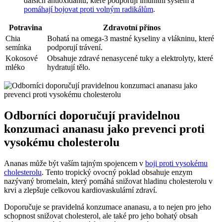
dalších antioxidantů, které podporují imunitní systém a
pomáhají bojovat proti volným radikálům
.
Potravina
Zdravotní přínos
Chia
Bohatá na omega-3 mastné kyseliny a vlákninu, které
semínka
podporují trávení.
Kokosové
Obsahuje zdravé nenasycené tuky a elektrolyty, které
mléko
hydratují tělo.
Odborníci doporučují pravidelnou
konzumaci ananasu jako prevenci proti
vysokému cholesterolu
Ananas může být vaším tajným spojencem v
boji proti vysokému
cholesterolu
. Tento tropický ovocný poklad obsahuje enzym
nazývaný bromelain, který pomáhá snižovat hladinu cholesterolu v
krvi a zlepšuje celkovou kardiovaskulární zdraví.
Doporučuje se pravidelná konzumace ananasu, a to nejen pro jeho
schopnost snižovat cholesterol, ale také pro jeho bohatý obsah