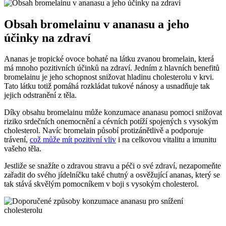
Obsah bromelainu v ananasu a jeho
účinky na zdraví
Ananas je tropické ovoce bohaté na látku zvanou bromelain, která
má mnoho pozitivních účinků na zdraví. Jedním z hlavních benefitů
bromelainu je jeho schopnost snižovat hladinu cholesterolu v krvi.
Tato látku totiž pomáhá rozkládat tukové nánosy a usnadňuje tak
jejich odstranění z těla.
Díky obsahu bromelainu může konzumace ananasu pomoci snižovat
riziko srdečních onemocnění a cévních potíží spojených s vysokým
cholesterol. Navíc bromelain působí protizánětlivě a podporuje
trávení,
což může mít pozitivní vliv
i na celkovou vitalitu a imunitu
vašeho těla.
Jestliže se snažíte o zdravou stravu a péči o své zdraví, nezapomeňte
zařadit do svého jídelníčku také chutný a osvěžující ananas, který se
tak stává skvělým pomocníkem v boji s vysokým cholesterol.