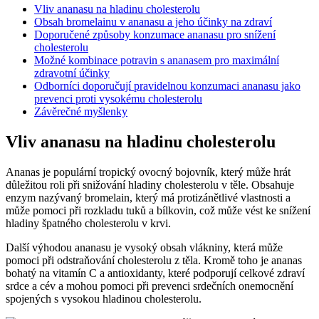
Vliv ananasu na hladinu cholesterolu
Obsah bromelainu v ananasu a jeho účinky na zdraví
Doporučené způsoby konzumace ananasu pro snížení
cholesterolu
Možné kombinace potravin s ananasem pro maximální
zdravotní účinky
Odborníci doporučují pravidelnou konzumaci ananasu jako
prevenci proti vysokému cholesterolu
Závěrečné myšlenky
Vliv ananasu na hladinu cholesterolu
Ananas je populární tropický ovocný bojovník, který může hrát
důležitou roli při snižování hladiny cholesterolu v těle. Obsahuje
enzym nazývaný bromelain, který má protizánětlivé vlastnosti a
může pomoci při rozkladu tuků a bílkovin, což může vést ke snížení
hladiny špatného cholesterolu v krvi.
Další výhodou ananasu je vysoký obsah vlákniny, která může
pomoci při odstraňování cholesterolu z těla. Kromě toho je ananas
bohatý na vitamín C a antioxidanty, které podporují celkové zdraví
srdce a cév a mohou pomoci při prevenci srdečních onemocnění
spojených s vysokou hladinou cholesterolu.