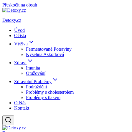
Přeskočit na obsah
Detoxy.cz
Úvod
Očista
Výživa
Fermentované Potraviny
Kyselina Askorbová
Zdraví
Imunita
Otužování
Zdravotní Problémy
Podráždění
Problémy s cholesterolem
Problémy s tlakem
O Nás
Kontakt