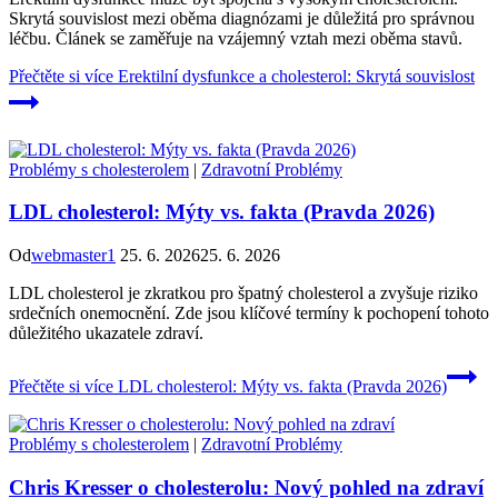
Skrytá souvislost mezi oběma diagnózami je důležitá pro správnou
léčbu. Článek se zaměřuje na vzájemný vztah mezi oběma stavů.
Přečtěte si více
Erektilní dysfunkce a cholesterol: Skrytá souvislost
Problémy s cholesterolem
|
Zdravotní Problémy
LDL cholesterol: Mýty vs. fakta (Pravda 2026)
Od
webmaster1
25. 6. 2026
25. 6. 2026
LDL cholesterol je zkratkou pro špatný cholesterol a zvyšuje riziko
srdečních onemocnění. Zde jsou klíčové termíny k pochopení tohoto
důležitého ukazatele zdraví.
Přečtěte si více
LDL cholesterol: Mýty vs. fakta (Pravda 2026)
Problémy s cholesterolem
|
Zdravotní Problémy
Chris Kresser o cholesterolu: Nový pohled na zdraví