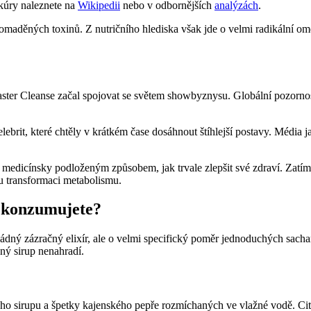
 kúry naleznete na
Wikipedii
nebo v odbornějších
analýzách
.
omaděných toxinů. Z nutričního hlediska však jde o velmi radikální ome
ster Cleanse začal spojovat se světem showbyznysu. Globální pozornost s
lebrit, které chtěly v krátkém čase dosáhnout štíhlejší postavy. Média 
ní medicínsky podloženým způsobem, jak trvale zlepšit své zdraví. Zat
u transformaci metabolismu.
 konzumujete?
žádný zázračný elixír, ale o velmi specifický poměr jednoduchých sachar
dný sirup nenahradí.
ového sirupu a špetky kajenského pepře rozmíchaných ve vlažné vodě. Ci