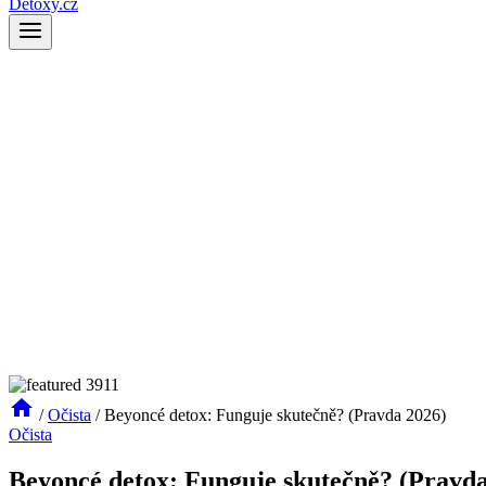
Detoxy.cz
/
Očista
/
Beyoncé detox: Funguje skutečně? (Pravda 2026)
Očista
Beyoncé detox: Funguje skutečně? (Pravda