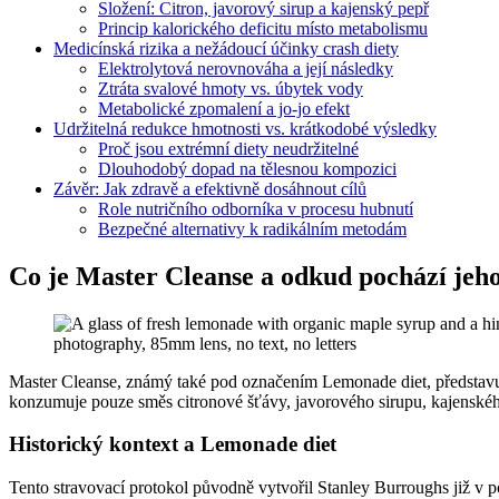
Složení: Citron, javorový sirup a kajenský pepř
Princip kalorického deficitu místo metabolismu
Medicínská rizika a nežádoucí účinky crash diety
Elektrolytová nerovnováha a její následky
Ztráta svalové hmoty vs. úbytek vody
Metabolické zpomalení a jo-jo efekt
Udržitelná redukce hmotnosti vs. krátkodobé výsledky
Proč jsou extrémní diety neudržitelné
Dlouhodobý dopad na tělesnou kompozici
Závěr: Jak zdravě a efektivně dosáhnout cílů
Role nutričního odborníka v procesu hubnutí
Bezpečné alternativy k radikálním metodám
Co je Master Cleanse a odkud pochází jeh
Master Cleanse, známý také pod označením Lemonade diet, představuje 
konzumuje pouze směs citronové šťávy, javorového sirupu, kajenskéh
Historický kontext a Lemonade diet
Tento stravovací protokol původně vytvořil Stanley Burroughs již v pol