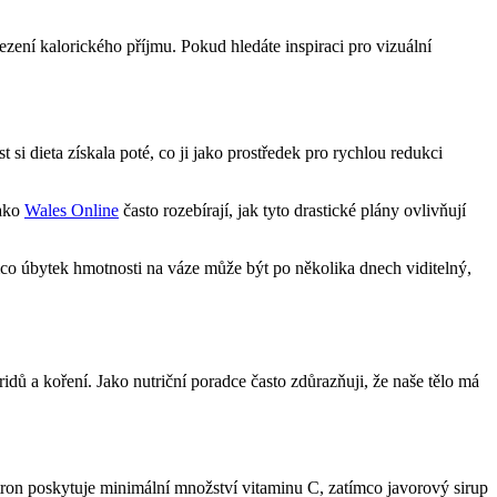
zení kalorického příjmu. Pokud hledáte inspiraci pro vizuální
i dieta získala poté, co ji jako prostředek pro rychlou redukci
jako
Wales Online
často rozebírají, jak tyto drastické plány ovlivňují
ímco úbytek hmotnosti na váze může být po několika dnech viditelný,
idů a koření. Jako nutriční poradce často zdůrazňuji, že naše tělo má
tron poskytuje minimální množství vitaminu C, zatímco javorový sirup