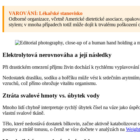
VAROVÁNÍ: Lékařské stanovisko
Odborné organizace, včetně Americké dietetické asociace, opakov
stylem; v mnoha případech totiž může dojít k trvalému poškození 
Elektrolytová nerovnováha a její následky
Při drastickém omezení příjmu živin dochází k rychlému vyplavování m
Nedostatek draslíku, sodíku a hořčíku může vést k srdečním arytmiím
vzruchů, což přímo ohrožuje vitalitu organismu.
Ztráta svalové hmoty vs. úbytek vody
Mnoho lidí chybně interpretuje rychlý úbytek čísel na váze jako úspě
vlastní svalové tkáně.
Tělo, které nedostává dostatek bílkovin, začne aktivně katabolizovat 
postavy a ztrátě tonusu, o čemž se více dočtete v analýzách na
Weight