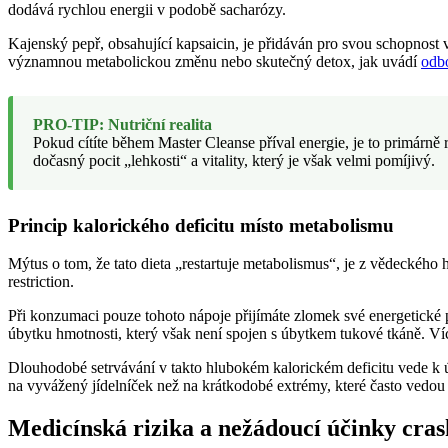
dodává rychlou energii v podobě sacharózy.
Kajenský pepř, obsahující kapsaicin, je přidáván pro svou schopnost vy
významnou metabolickou změnu nebo skutečný detox, jak uvádí
odbo
PRO-TIP: Nutriční realita
Pokud cítíte během Master Cleanse příval energie, je to primárně 
dočasný pocit „lehkosti“ a vitality, který je však velmi pomíjivý.
Princip kalorického deficitu místo metabolismu
Mýtus o tom, že tato dieta „restartuje metabolismus“, je z vědeckéh
restriction.
Při konzumaci pouze tohoto nápoje přijímáte zlomek své energetické
úbytku hmotnosti, který však není spojen s úbytkem tukové tkáně. Víc
Dlouhodobé setrvávání v takto hlubokém kalorickém deficitu vede k ú
na vyvážený jídelníček než na krátkodobé extrémy, které často vedou 
Medicínská rizika a nežádoucí účinky cras