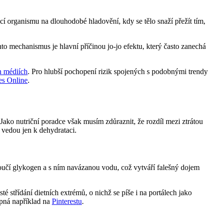
kcí organismu na dlouhodobé hladovění, kdy se tělo snaží přežít tím,
to mechanismus je hlavní příčinou jo-jo efektu, který často zanechá
h médiích
. Pro hlubší pochopení rizik spojených s podobnými trendy
es Online
.
Jako nutriční poradce však musím zdůraznit, že rozdíl mezi ztrátou
 vedou jen k dehydrataci.
loučí glykogen a s ním navázanou vodu, což vytváří falešný dojem
 střídání dietních extrémů, o nichž se píše i na portálech jako
upná například na
Pinterestu
.