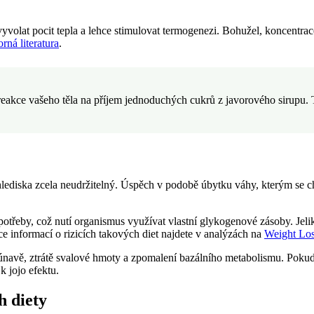
volat pocit tepla a lehce stimulovat termogenezi. Bohužel, koncentrace 
rná literatura
.
reakce vašeho těla na příjem jednoduchých cukrů z javorového sirupu. T
o hlediska zcela neudržitelný. Úspěch v podobě úbytku váhy, kterým se
 potřeby, což nutí organismus využívat vlastní glykogenové zásoby. Je
e informací o rizicích takových diet najdete v analýzách na
Weight Los
navě, ztrátě svalové hmoty a zpomalení bazálního metabolismu. Pokud 
k jojo efektu.
h diety