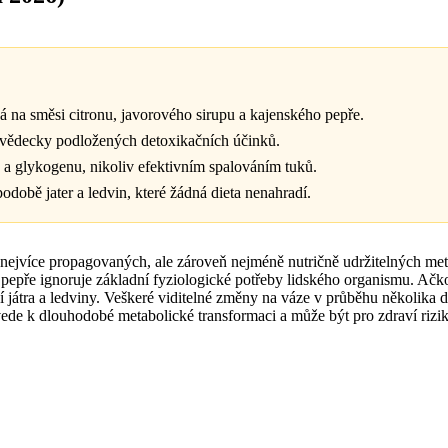
á na směsi citronu, javorového sirupu a kajenského pepře.
 z vědecky podložených detoxikačních účinků.
a glykogenu, nikoliv efektivním spalováním tuků.
obě jater a ledvin, které žádná dieta nenahradí.
nejvíce propagovaných, ale zároveň nejméně nutričně udržitelných met
epře ignoruje základní fyziologické potřeby lidského organismu. Ačkoli
tní játra a ledviny. Veškeré viditelné změny na váze v průběhu několika
ede k dlouhodobé metabolické transformaci a může být pro zdraví rizi