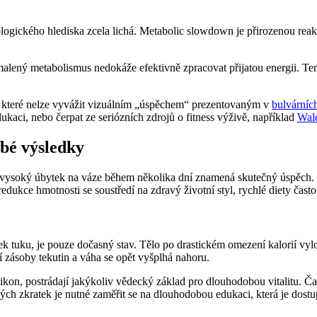
ziologického hlediska zcela lichá. Metabolic slowdown je přirozenou rea
alený metabolismus nedokáže efektivně zpracovat přijatou energii. Ten
 které nelze vyvážit vizuálním „úspěchem“ prezentovaným v
bulvárníc
dukaci, nebo čerpat ze seriózních zdrojů o fitness výživě, například
Wal
obé výsledky
že vysoký úbytek na váze během několika dní znamená skutečný úspěch. 
dukce hmotnosti se soustředí na zdravý životní styl, rychlé diety často
ek tuku, je pouze dočasný stav. Tělo po drastickém omezení kalorií vy
í zásoby tekutin a váha se opět vyšplhá nahoru.
on, postrádají jakýkoliv vědecký základ pro dlouhodobou vitalitu. Časté
ých zkratek je nutné zaměřit se na dlouhodobou edukaci, která je dost