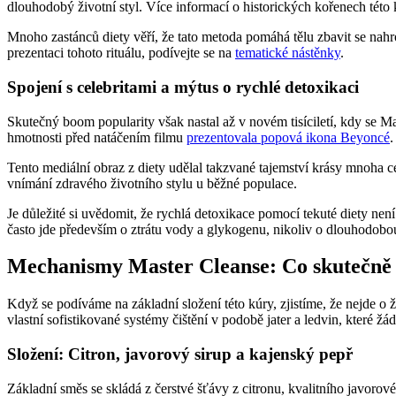
dlouhodobý životní styl. Více informací o historických kořenech této
Mnoho zastánců diety věří, že tato metoda pomáhá tělu zbavit se nahr
prezentaci tohoto rituálu, podívejte se na
tematické nástěnky
.
Spojení s celebritami a mýtus o rychlé detoxikaci
Skutečný boom popularity však nastal až v novém tisíciletí, kdy se Ma
hmotnosti před natáčením filmu
prezentovala popová ikona Beyoncé
.
Tento mediální obraz z diety udělal takzvané tajemství krásy mnoha ce
vnímání zdravého životního stylu u běžné populace.
Je důležité si uvědomit, že rychlá detoxikace pomocí tekuté diety ne
často jde především o ztrátu vody a glykogenu, nikoliv o dlouhodobo
Mechanismy Master Cleanse: Co skutečně
Když se podíváme na základní složení této kúry, zjistíme, že nejde o 
vlastní sofistikované systémy čištění v podobě jater a ledvin, které žá
Složení: Citron, javorový sirup a kajenský pepř
Základní směs se skládá z čerstvé šťávy z citronu, kvalitního javor