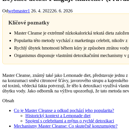
Od
webmaster1
26. 4. 2022
26. 6. 2026
Klíčové poznatky
Master Cleanse je extrémně nízkokalorická tekutá dieta založen
Popularita této metody vychází z marketingu celebrit, nikoliv
Rychlý úbytek hmotnosti během kúry je způsoben ztrátou vody 
Organismus disponuje vlastními detoxikačními mechanismy v pod
Master Cleanse, známý také jako Lemonade diet, představuje jednu z 
na konzumaci směsi citronové šťávy, javorového sirupu a kajenského p
od toxinů, vědecká fakta potvrzují, že tělo k detoxikaci využívá vlas
úbytku vody. Jako odborník na výživu upozorňuji, že tato metoda nev
Obsah
Co je Master Cleanse a odkud pochází jeho popularita?
Historický kontext a Lemonade diet
Spojení s celebritami a mýtus o rychlé detoxikaci
Mechanismy Master Cleanse: Co skutečně konzumujete?