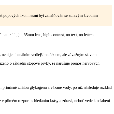
ekt popových ikon nesmí být zaměňován se zdravým životním
n, není jen banálním vedlejším efektem, ale závažným stavem.
uzeno o základní stopové prvky, se narušuje přenos nervových
án primárně ztrátou glykogenu a vázané vody, po níž následuje rozklad
 je v přímém rozporu s hledáním krásy a zdraví, neboť vede k oslabení