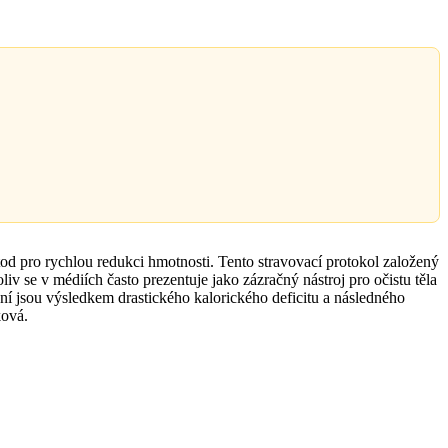
od pro rychlou redukci hmotnosti. Tento stravovací protokol založený
v se v médiích často prezentuje jako zázračný nástroj pro očistu těla
 dní jsou výsledkem drastického kalorického deficitu a následného
ková.