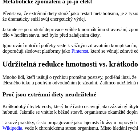
Metabolické zpomalení a jo-jo efekt
Představa, že extrémní diety slouží jako restart metabolismu, je z fy
že dramaticky sníží svůj energetický výdej.
Jakmile se po období deprivace vrátíte k normálnímu stravování, zpom
tělo v horším stavu, než bylo před zahájením diety.
Ignorování nutriční potřeby vede k vážným zdravotním komplikacím,
doporučuji sledovat platformy jako
Pinterest
, které se věnují zdravé e
Udržitelná redukce hmotnosti vs. krátkod
Mnoho lidí, kteří usilují o rychlou proměnu postavy, podléhá iluzi, 
tělesného tuku a pouhým odvodněním je zásadní. Zatímco udržitelná re
Proč jsou extrémní diety neudržitelné
Krátkodobý úbytek vody, který lidé často oslavují jako zázračný úbyt
hubnutí. Jakmile se vrátíte k běžné stravě, organismus okamžitě dopln
Takové praktiky, často propagované jako tajemství krásy u popových ik
Wikipedia
, vede k chronickému stresu organismu. Místo hledání rychl