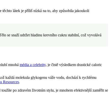
těchto látek je příliš nízká na to, aby způsobila jakoukoli
ělo se snaží udržet hladinu krevního cukru stabilní, což vyvolává
 chlubí mnohá
média a celebrity
, je čistě výsledkem drastické caloric
likož každá molekula glykogenu váže vodu, dochází k rychlému
s Resources
.
toužíte po zdravém životním stylu, je mnohem efektivnější zaměřit se