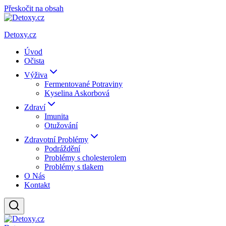
Přeskočit na obsah
Detoxy.cz
Úvod
Očista
Výživa
Fermentované Potraviny
Kyselina Askorbová
Zdraví
Imunita
Otužování
Zdravotní Problémy
Podráždění
Problémy s cholesterolem
Problémy s tlakem
O Nás
Kontakt