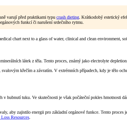
aně varují před praktikami typu
crash dieting
. Krátkodobý estetický ef
orgánových funkcí či narušení srdečního rytmu.
inerálních látek z těla. Tento proces, známý jako electrolyte depletio
, svalovým křečím a závratím. V extrémních případech, kdy je tělo och
ch v hubnutí tuku. Ve skutečnosti je však počáteční pokles hmotnosti d
svaly, aby zajistilo energii pro základní orgánové funkce. Tento proces
 Loss Resources
.