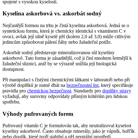
spojené s vysokou kyselostí.
Kyselina askorbová vs. askorbát sodný
Nejčastější formou na trhu je čistá kyselina askorbová. Jedná se o
syntetickou formu, která je chemicky identická s vitamínem C v
ovoci, avšak její silně kyselé pH (kolem 2,0 až 3,0) může citlivým
jedincům způsobovat pálení žáhy nebo žaludeční potíže.
Askorbát sodný představuje mineralizovanou sůl kyseliny
askorbové. Tato forma je zásaditější, což ji činí mnohem šetrnější k
žaludeční sliznici, aniž by se výrazně snížila její biologická
dostupnost.
Při manipulaci s čistými chemickými látkami v laboratoři nebo při
výrobě doplňků je nutné dbát na
bezpečnostní list
, který specifikuje
pravidla pro
chemickou bezpečnost
. Standardy pro
doplňky stravy
vyžadují, aby suroviny odpovídaly přísným kritériím pro lidskou
spotřebu.
Výhody pufrovaných forem
Pufrovaný vitamín C je formulován tak, aby neutralizoval kyselost
kyseliny askorbové. Často obsahuje minerály, jako je vápník, hořčík
nebo draslík, které tvoří stabilní a pH neutrální prostředí.