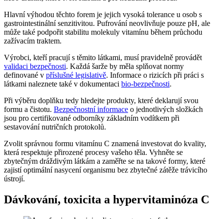
Hlavní výhodou těchto forem je jejich vysoká tolerance u osob s
gastrointestinální senzitivitou. Pufrování neovlivňuje pouze pH, ale
může také podpořit stabilitu molekuly vitamínu během průchodu
zažívacím traktem.
Výrobci, kteří pracují s těmito látkami, musí pravidelně provádět
validaci bezpečnosti
. Každá šarže by měla splňovat normy
definované v
příslušné legislativě
. Informace o rizicích při práci s
látkami naleznete také v dokumentaci
bio-bezpečnosti
.
Při výběru doplňku tedy hledejte produkty, které deklarují svou
formu a čistotu.
Bezpečnostní informace
o jednotlivých složkách
jsou pro certifikované odborníky základním vodítkem při
sestavování nutričních protokolů.
Zvolit správnou formu vitamínu C znamená investovat do kvality,
která respektuje přirozené procesy vašeho těla. Vyhněte se
zbytečným dráždivým látkám a zaměřte se na takové formy, které
zajistí optimální nasycení organismu bez zbytečné zátěže trávicího
ústrojí.
Dávkování, toxicita a hypervitaminóza C