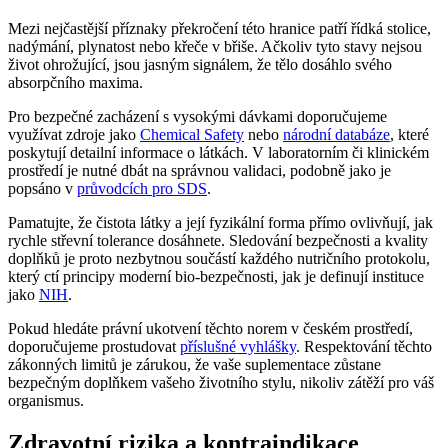
Mezi nejčastější příznaky překročení této hranice patří řídká stolice,
nadýmání, plynatost nebo křeče v břiše. Ačkoliv tyto stavy nejsou
život ohrožující, jsou jasným signálem, že tělo dosáhlo svého
absorpčního maxima.
Pro bezpečné zacházení s vysokými dávkami doporučujeme
využívat zdroje jako
Chemical Safety
nebo
národní databáze
, které
poskytují detailní informace o látkách. V laboratorním či klinickém
prostředí je nutné dbát na správnou validaci, podobně jako je
popsáno v
průvodcích pro SDS
.
Pamatujte, že čistota látky a její fyzikální forma přímo ovlivňují, jak
rychle střevní tolerance dosáhnete. Sledování bezpečnosti a kvality
doplňků je proto nezbytnou součástí každého nutričního protokolu,
který ctí principy moderní bio-bezpečnosti, jak je definují instituce
jako
NIH
.
Pokud hledáte právní ukotvení těchto norem v českém prostředí,
doporučujeme prostudovat
příslušné vyhlášky
. Respektování těchto
zákonných limitů je zárukou, že vaše suplementace zůstane
bezpečným doplňkem vašeho životního stylu, nikoliv zátěží pro váš
organismus.
Zdravotní rizika a kontraindikace