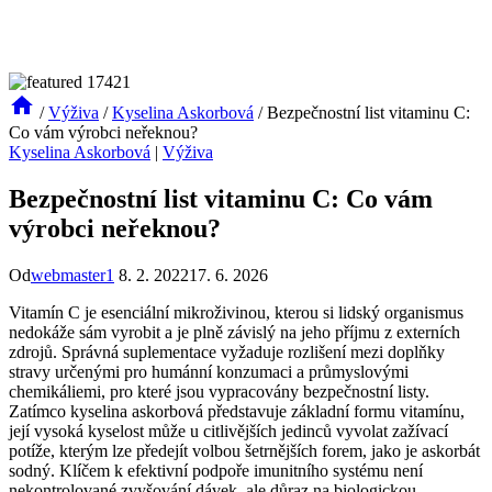
/
Výživa
/
Kyselina Askorbová
/
Bezpečnostní list vitaminu C:
Co vám výrobci neřeknou?
Kyselina Askorbová
|
Výživa
Bezpečnostní list vitaminu C: Co vám
výrobci neřeknou?
Od
webmaster1
8. 2. 2022
17. 6. 2026
Vitamín C je esenciální mikroživinou, kterou si lidský organismus
nedokáže sám vyrobit a je plně závislý na jeho příjmu z externích
zdrojů. Správná suplementace vyžaduje rozlišení mezi doplňky
stravy určenými pro humánní konzumaci a průmyslovými
chemikáliemi, pro které jsou vypracovány bezpečnostní listy.
Zatímco kyselina askorbová představuje základní formu vitamínu,
její vysoká kyselost může u citlivějších jedinců vyvolat zažívací
potíže, kterým lze předejít volbou šetrnějších forem, jako je askorbát
sodný. Klíčem k efektivní podpoře imunitního systému není
nekontrolované zvyšování dávek, ale důraz na biologickou