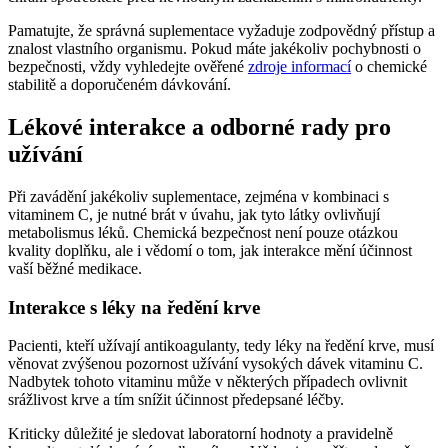
Pamatujte, že správná suplementace vyžaduje zodpovědný přístup a
znalost vlastního organismu. Pokud máte jakékoliv pochybnosti o
bezpečnosti, vždy vyhledejte ověřené
zdroje informací
o chemické
stabilitě a doporučeném dávkování.
Lékové interakce a odborné rady pro
užívání
Při zavádění jakékoliv suplementace, zejména v kombinaci s
vitaminem C, je nutné brát v úvahu, jak tyto látky ovlivňují
metabolismus léků. Chemická bezpečnost není pouze otázkou
kvality doplňku, ale i vědomí o tom, jak interakce mění účinnost
vaší běžné medikace.
Interakce s léky na ředění krve
Pacienti, kteří užívají antikoagulanty, tedy léky na ředění krve, musí
věnovat zvýšenou pozornost užívání vysokých dávek vitaminu C.
Nadbytek tohoto vitaminu může v některých případech ovlivnit
srážlivost krve a tím snížit účinnost předepsané léčby.
Kriticky důležité je sledovat laboratorní hodnoty a pravidelně