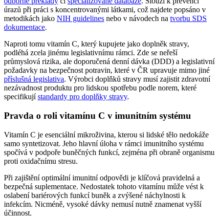
odborné překlady
či
specializované databáze
. Slouží k prevenci
úrazů při práci s koncentrovanými látkami, což najdete popsáno v
metodikách jako
NIH guidelines
nebo v návodech na
tvorbu SDS
dokumentace
.
Naproti tomu vitamín C, který kupujete jako doplněk stravy,
podléhá zcela jinému legislativnímu rámci. Zde se neřeší
průmyslová rizika, ale doporučená denní dávka (DDD) a legislativní
požadavky na bezpečnost potravin, které v ČR upravuje mimo jiné
příslušná legislativa
. Výrobci doplňků stravy musí zajistit zdravotní
nezávadnost produktu pro lidskou spotřebu podle norem, které
specifikují
standardy pro doplňky stravy
.
Pravda o roli vitamínu C v imunitním systému
Vitamín C je esenciální mikroživina, kterou si lidské tělo nedokáže
samo syntetizovat. Jeho hlavní úloha v rámci imunitního systému
spočívá v podpoře buněčných funkcí, zejména při obraně organismu
proti oxidačnímu stresu.
Při zajištění optimální imunitní odpovědi je klíčová pravidelná a
bezpečná suplementace. Nedostatek tohoto vitamínu může vést k
oslabení bariérových funkcí buněk a zvýšené náchylnosti k
infekcím. Nicméně, vysoké dávky nemusí nutně znamenat vyšší
účinnost.