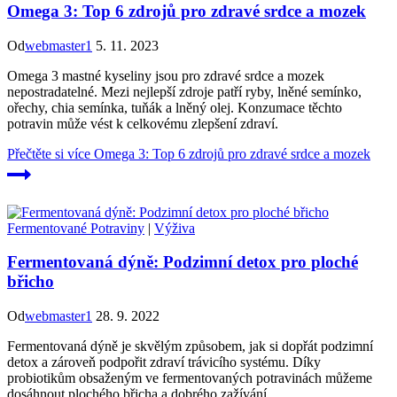
Omega 3: Top 6 zdrojů pro zdravé srdce a mozek
Od
webmaster1
5. 11. 2023
Omega 3 mastné kyseliny jsou pro zdravé srdce a mozek
nepostradatelné. Mezi nejlepší zdroje patří ryby, lněné semínko,
ořechy, chia semínka, tuňák a lněný olej. Konzumace těchto
potravin může vést k celkovému zlepšení zdraví.
Přečtěte si více
Omega 3: Top 6 zdrojů pro zdravé srdce a mozek
Fermentované Potraviny
|
Výživa
Fermentovaná dýně: Podzimní detox pro ploché
břicho
Od
webmaster1
28. 9. 2022
Fermentovaná dýně je skvělým způsobem, jak si dopřát podzimní
detox a zároveň podpořit zdraví trávicího systému. Díky
probiotikům obsaženým ve fermentovaných potravinách můžeme
dosáhnout plochého břicha a dobrého zažívání.