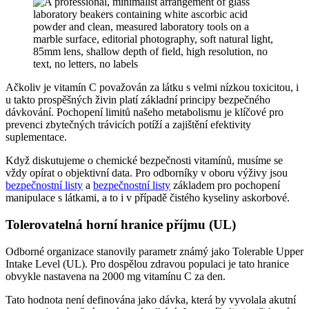
Ačkoliv je vitamín C považován za látku s velmi nízkou toxicitou, i
u takto prospěšných živin platí základní principy bezpečného
dávkování. Pochopení limitů našeho metabolismu je klíčové pro
prevenci zbytečných trávicích potíží a zajištění efektivity
suplementace.
Když diskutujeme o chemické bezpečnosti vitamínů, musíme se
vždy opírat o objektivní data. Pro odborníky v oboru výživy jsou
bezpečnostní listy
a
bezpečnostní listy
základem pro pochopení
manipulace s látkami, a to i v případě čistého kyseliny askorbové.
Tolerovatelná horní hranice příjmu (UL)
Odborné organizace stanovily parametr známý jako Tolerable Upper
Intake Level (UL). Pro dospělou zdravou populaci je tato hranice
obvykle nastavena na 2000 mg vitamínu C za den.
Tato hodnota není definována jako dávka, která by vyvolala akutní