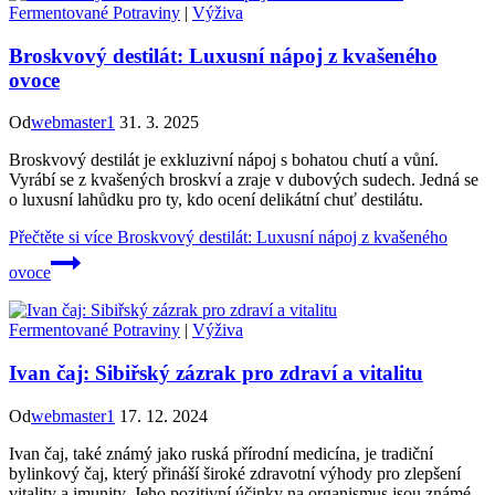
Fermentované Potraviny
|
Výživa
Broskvový destilát: Luxusní nápoj z kvašeného
ovoce
Od
webmaster1
31. 3. 2025
Broskvový destilát je exkluzivní nápoj s bohatou chutí a vůní.
Vyrábí se z kvašených broskví a zraje v dubových sudech. Jedná se
o luxusní lahůdku pro ty, kdo ocení delikátní chuť destilátu.
Přečtěte si více
Broskvový destilát: Luxusní nápoj z kvašeného
ovoce
Fermentované Potraviny
|
Výživa
Ivan čaj: Sibiřský zázrak pro zdraví a vitalitu
Od
webmaster1
17. 12. 2024
Ivan čaj, také známý jako ruská přírodní medicína, je tradiční
bylinkový čaj, který přináší široké zdravotní výhody pro zlepšení
vitality a imunity. Jeho pozitivní účinky na organismus jsou známé