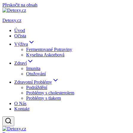
Přeskočit na obsah
Detoxy.cz
Úvod
Očista
Výživa
Fermentované Potraviny
Kyselina Askorbová
Zdraví
Imunita
Otužování
Zdravotní Problémy
Podráždění
Problémy s cholesterolem
Problémy s tlakem
O Nás
Kontakt