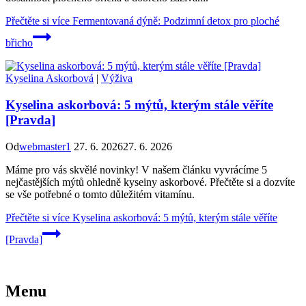
Přečtěte si více
Fermentovaná dýně: Podzimní detox pro ploché
břicho
Kyselina Askorbová
|
Výživa
Kyselina askorbová: 5 mýtů, kterým stále věříte
[Pravda]
Od
webmaster1
27. 6. 2026
27. 6. 2026
Máme pro vás skvělé novinky! V našem článku vyvrácíme 5
nejčastějších mýtů ohledně kyseiny askorbové. Přečtěte si a dozvíte
se vše potřebné o tomto důležitém vitamínu.
Přečtěte si více
Kyselina askorbová: 5 mýtů, kterým stále věříte
[Pravda]
Menu