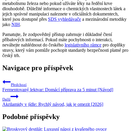
metabolismu železa nebo pokud užíváte léky na ředění krve
dlouhodobě. Důležité informace o chemických vlastnostech látek a
jejich správné manipulaci naleznete v oficiálních dokumentech,
které jsou dostupné přes
SDS vyhledávače
a mezinárodní metodiky
jako
NIH
.
Pamatujte, že zodpovědný přístup zahrnuje i důkladné čtení
příbalových informací. Pokud máte pochybnosti o interakci,
neváhejte nahlédnout do českého
legislativního rámce
pro doplňky
stravy, který vám pomůže pochopit standardy bezpečnosti platné pro
český trh.
Navigace pro příspěvek
Předchozí
Fermentovaný lektvar: Domácí příprava za 5 minut [Návod]
Další
Akrilamidy v jídle: Rychlý návod, jak je omezit [2026]
Podobné příspěvky