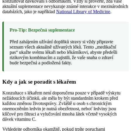
konzultovat dávkování s odborníkem. Vždy si prověřte, zda vaše
aktuální suplementace nevykazuje známé interakce v mezinárodních
databázích, jako je například
National Library of Medicine
.
Pro-Tip: Bezpečná suplementace
Před zahájením užívání doplňků stravy si vždy připravte
seznam všech aktuálně užívaných léků. Tento „medikační
pas“ ukažte svému lékaři nebo lékárníkovi, abyste předešli
rizikovým kombinacím a zajistili, že vaše snaha o zdraví
bude bezpečná a podložená fakty.
Kdy a jak se poradit s lékařem
Konzultace s lékařem není doporučena pouze v případě výskytu
nežádoucích účinků, ale měla by být standardním krokem před
každou změnou životosprávy. Zvláště u osob s chronickým
onemocněním ledvin je nutná obezřetnost, neboť ledviny jsou
klíčové pro filtraci a vylučování mnoha látek včetně vysokých
dávek vitaminu C.
Vyhledejte odborníka okamžitě, pokud trpíte poruchami