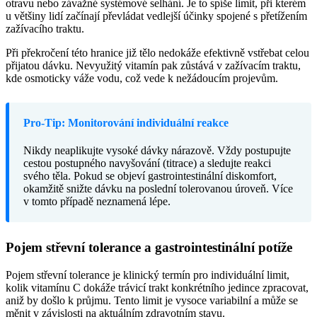
otravu nebo závažné systémové selhání. Je to spíše limit, při kterém
u většiny lidí začínají převládat vedlejší účinky spojené s přetížením
zažívacího traktu.
Při překročení této hranice již tělo nedokáže efektivně vstřebat celou
přijatou dávku. Nevyužitý vitamín pak zůstává v zažívacím traktu,
kde osmoticky váže vodu, což vede k nežádoucím projevům.
Pro-Tip: Monitorování individuální reakce
Nikdy neaplikujte vysoké dávky nárazově. Vždy postupujte
cestou postupného navyšování (titrace) a sledujte reakci
svého těla. Pokud se objeví gastrointestinální diskomfort,
okamžitě snižte dávku na poslední tolerovanou úroveň. Více
v tomto případě neznamená lépe.
Pojem střevní tolerance a gastrointestinální potíže
Pojem střevní tolerance je klinický termín pro individuální limit,
kolik vitamínu C dokáže trávicí trakt konkrétního jedince zpracovat,
aniž by došlo k průjmu. Tento limit je vysoce variabilní a může se
měnit v závislosti na aktuálním zdravotním stavu.