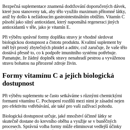
Bezpečná suplementace znamená dodržování doporučených dávek,
které jsou stanoveny tak, aby tělo využilo maximum přítomné látky,
aniž by došlo k nežádoucím gastrointestinálním obtížím. Vitamín C
působí jako silný antioxidant, který napomáhá regeneraci jiných
antioxidantů v těle, jako je vitamín E.
Při výběru správné formy doplňku stravy je vhodné sledovat
biologickou dostupnost a čistotu produktu. Kvalitní suplement by
měl být prostý zbytečných plnidel a aditiv, což zaručuje, že vaše tělo
dostává přesně to, co k podpoře imunitního systému potřebuje.
Pamatujte, že žádný doplněk stravy nenahradí pestrou a vyváženou
stravu bohatou na přirozené zdroje živin.
Formy vitamínu C a jejich biologická
dostupnost
Při výběru suplementu se často setkáváme s různými chemickými
formami vitamínu C. Pochopení rozdílů mezi nimi je zásadní nejen
pro efektivitu vstřebávání, ale také pro vaši zažívací pohodu.
Biologická dostupnost určuje, jaké množství účinné látky se
skutečně dostane do krevního oběhu a využije se v buněčných
procesech. Správná volba formy může eliminovat vedlejší účinky