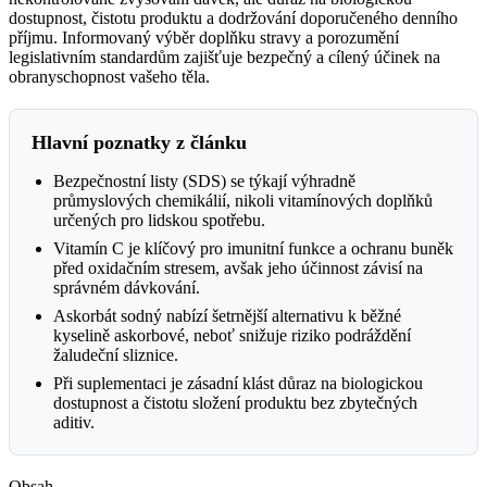
dostupnost, čistotu produktu a dodržování doporučeného denního
příjmu. Informovaný výběr doplňku stravy a porozumění
legislativním standardům zajišťuje bezpečný a cílený účinek na
obranyschopnost vašeho těla.
Hlavní poznatky z článku
Bezpečnostní listy (SDS) se týkají výhradně
průmyslových chemikálií, nikoli vitamínových doplňků
určených pro lidskou spotřebu.
Vitamín C je klíčový pro imunitní funkce a ochranu buněk
před oxidačním stresem, avšak jeho účinnost závisí na
správném dávkování.
Askorbát sodný nabízí šetrnější alternativu k běžné
kyselině askorbové, neboť snižuje riziko podráždění
žaludeční sliznice.
Při suplementaci je zásadní klást důraz na biologickou
dostupnost a čistotu složení produktu bez zbytečných
aditiv.
Obsah