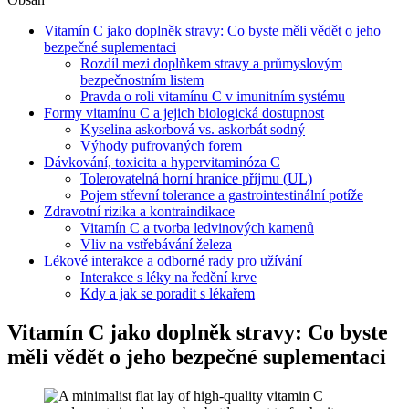
Vitamín C jako doplněk stravy: Co byste měli vědět o jeho
bezpečné suplementaci
Rozdíl mezi doplňkem stravy a průmyslovým
bezpečnostním listem
Pravda o roli vitamínu C v imunitním systému
Formy vitamínu C a jejich biologická dostupnost
Kyselina askorbová vs. askorbát sodný
Výhody pufrovaných forem
Dávkování, toxicita a hypervitaminóza C
Tolerovatelná horní hranice příjmu (UL)
Pojem střevní tolerance a gastrointestinální potíže
Zdravotní rizika a kontraindikace
Vitamín C a tvorba ledvinových kamenů
Vliv na vstřebávání železa
Lékové interakce a odborné rady pro užívání
Interakce s léky na ředění krve
Kdy a jak se poradit s lékařem
Vitamín C jako doplněk stravy: Co byste
měli vědět o jeho bezpečné suplementaci