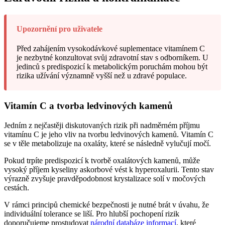
Upozornění pro uživatele
Před zahájením vysokodávkové suplementace vitamínem C
je nezbytné konzultovat svůj zdravotní stav s odborníkem. U
jedinců s predispozicí k metabolickým poruchám mohou být
rizika užívání významně vyšší než u zdravé populace.
Vitamín C a tvorba ledvinových kamenů
Jedním z nejčastěji diskutovaných rizik při nadměrném příjmu
vitamínu C je jeho vliv na tvorbu ledvinových kamenů. Vitamín C
se v těle metabolizuje na oxaláty, které se následně vylučují močí.
Pokud trpíte predispozicí k tvorbě oxalátových kamenů, může
vysoký příjem kyseliny askorbové vést k hyperoxalurii. Tento stav
výrazně zvyšuje pravděpodobnost krystalizace solí v močových
cestách.
V rámci principů chemické bezpečnosti je nutné brát v úvahu, že
individuální tolerance se liší. Pro hlubší pochopení rizik
doporučujeme prostudovat
národní databáze informací
, které