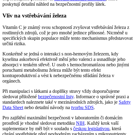
poskytují detailní náhled na bezpečnostní profily látek.
Vliv na vstřebávání železa
Vitamín C je známý svou schopností zvyšovat vstřebávání železa z
rostlinných zdrojů, což je pro mnohé jedince přínosné. Nicméně u
specifických skupin populace může tento mechanismus představovat
určitá rizika.
Konkrétně se jedná o interakci s non-hemovým železem, kdy
kyselina askorbová efektivně mění jeho valenci a usnadňuje jeho
absorpci v tenkém střevě. U osob s hemochromatózou nebo jinými
poruchami metabolismu železa může být tento efekt
kontraproduktivní a vést k nebezpečnému střádání železa v
orgánech.
Při manipulaci s látkami a doplňky stravy vždy doporučujeme
sledovat přiložené
bezpečenostní listy
. Informace o správné praxi a
standardech naleznete také v mezinárodních zdrojích, jako je
Safety
Data Sheet
nebo detailní návody na
tvorbu SDS
.
Pro zajištění maximální bezpečnosti v laboratorním či domácím
prostředí je vhodné sledovat metodiku
NIH
. Každý krok vaší
suplementace by měl být v souladu s
českou legislativou
, která
chrání spotřebitele před nevhodným zacházením s mikronutrienty.