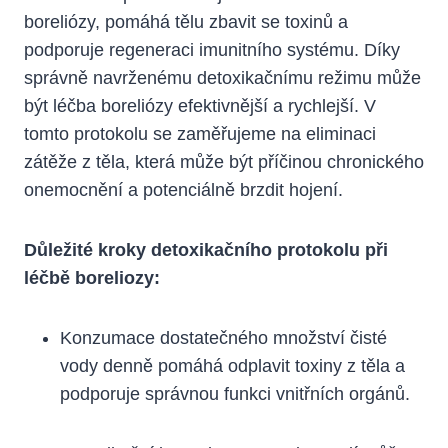
‍boreliózy, ⁤pomáhá tělu zbavit se toxinů ⁣a
podporuje regeneraci imunitního systému. Díky
správně navrženému detoxikačnímu režimu může
⁢být léčba boreliózy efektivnější a rychlejší. V
tomto protokolu‌ se zaměřujeme⁤ na eliminaci
zátěže z⁤ těla, která může být příčinou ⁤chronického‍
onemocnění a⁤ potenciálně brzdit hojení.
Důležité kroky detoxikačního protokolu při
⁤léčbě ​boreliozy:
Konzumace dostatečného ‌množství ⁢čisté
vody denně pomáhá odplavit ‍toxiny z těla ​a
podporuje⁢ správnou funkci vnitřních orgánů.