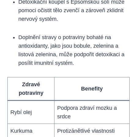
Detoxikační koupel⁣ s Epsomskou solí může
⁤pomoci očistit ‌tělo ⁤zvenčí a‌ zároveň⁤ zklidnit
nervový systém.
Doplnění stravy o potraviny bohaté ⁢na
‌antioxidanty, ‍jako jsou bobule,⁣ zelenina a
listová zelenina, může podpořit detoxikaci⁣ a
‍posílit imunitní ‍systém.
Zdravé
Benefity
potraviny
Podpora zdraví mozku a
Rybí olej
srdce
Kurkuma
Protizánětlivé vlastnosti