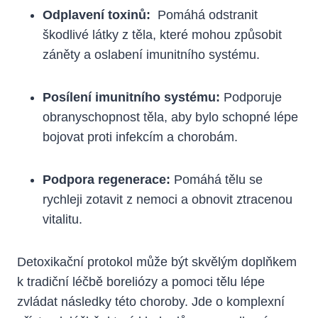
Odplavení⁣ toxinů:
‍ Pomáhá odstranit
škodlivé ‌látky z‍ těla, které mohou ‌způsobit
záněty a oslabení imunitního systému.
Posílení imunitního systému:
Podporuje
obranyschopnost⁤ těla, aby bylo schopné ⁣lépe
⁢bojovat proti infekcím a chorobám.
Podpora regenerace:
Pomáhá tělu se
‌rychleji zotavit z nemoci a obnovit ztracenou
vitalitu.
Detoxikační ‌protokol může ​být ​skvělým​ doplňkem
k tradiční ⁤léčbě boreliózy‌ a ⁢pomoci ⁣tělu ‍lépe⁣
zvládat následky⁢ této choroby. Jde o ‍komplexní