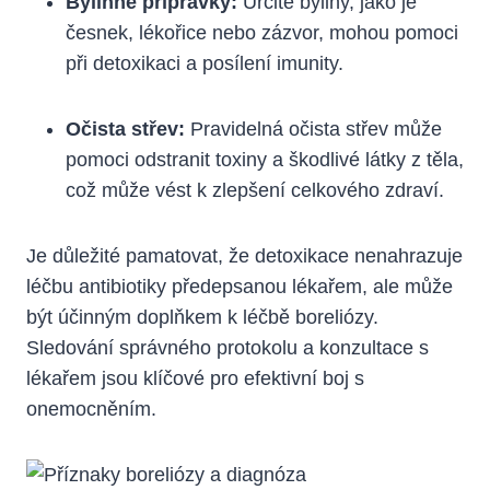
Bylinné přípravky:
Určité byliny, jako je
česnek, lékořice⁤ nebo zázvor, mohou ⁢pomoci
při‌ detoxikaci a posílení‍ imunity.
Očista střev:
Pravidelná očista střev může⁢
pomoci odstranit toxiny a škodlivé ‍látky z těla,
což může vést k ‌zlepšení celkového ‌zdraví.
Je důležité pamatovat, že detoxikace​ nenahrazuje
léčbu antibiotiky předepsanou lékařem, ale ​může
být účinným doplňkem ⁢k léčbě ​boreliózy.
‌Sledování ⁣správného ⁢protokolu‌ a konzultace s
⁤lékařem jsou klíčové pro ⁢efektivní boj s
onemocněním.