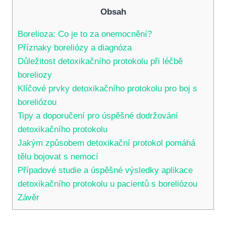
Obsah
Borelioza: Co⁣ je⁣ to ​za onemocnění?
Příznaky boreliózy a diagnóza
Důležitost detoxikačního protokolu‌ při​ léčbě
boreliozy
Klíčové ⁤prvky detoxikačního protokolu pro boj s
boreliózou
Tipy a ‍doporučení pro úspěšné dodržování
⁢detoxikačního protokolu
Jakým způsobem detoxikační protokol pomáhá
⁤tělu bojovat s nemocí
Případové studie a úspěšné ⁤výsledky ‌aplikace
‌detoxikačního protokolu u‌ pacientů s boreliózou
Závěr