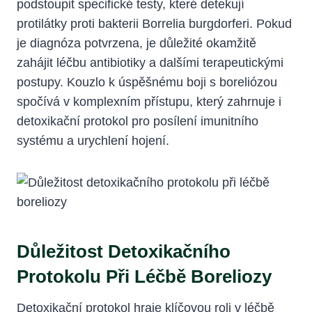
⁣podstoupit specifické testy,⁤ které detekují
protilátky proti ⁤bakterii Borrelia burgdorferi. Pokud‍
je​ diagnóza⁤ potvrzena, je důležité ⁢okamžitě
zahájit léčbu ​antibiotiky‍ a dalšími ⁤terapeutickými
postupy. ⁣Kouzlo k ​úspěšnému boji s boreliózou
spočívá v komplexním přístupu, který zahrnuje i
detoxikační protokol pro posílení imunitního
systému a urychlení hojení.
Důležitost Detoxikačního
Protokolu‌ Při​ Léčbě Boreliozy
Detoxikační protokol hraje​ klíčovou ​roli v léčbě