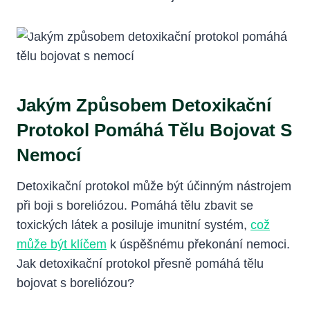
Jakým Způsobem Detoxikační
Protokol Pomáhá ⁤tělu Bojovat S
Nemocí
Detoxikační ⁣protokol může být účinným nástrojem⁣
při ‌boji s boreliózou. Pomáhá tělu zbavit se
toxických látek a⁢ posiluje imunitní systém,​
což
může být klíčem
k úspěšnému překonání nemoci.
Jak detoxikační⁤ protokol přesně⁣ pomáhá tělu
⁢bojovat ⁣s boreliózou?