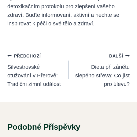
detoxikačním protokolu pro zlepšení vašeho
zdraví. Buďte informovaní, aktivní a nechte ⁤se
inspirovat k ⁢péči o své tělo a zdraví.
Navigace
PŘEDCHOZÍ
DALŠÍ
Pro
Silvestrovské
Dieta při zánětu
otužování v Přerově:
slepého střeva: Co jíst
Příspěvek
Tradiční zimní událost
pro úlevu?
Podobné Příspěvky