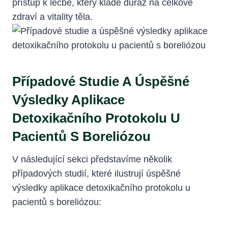
přístup k léčbě, který klade důraz na⁢ celkové
zdraví a vitality ‌těla.
Případové Studie A Úspěšné
⁤výsledky ‌aplikace
‌detoxikačního Protokolu U‌
Pacientů S Boreliózou
V následující sekci představíme ⁤několik
případových ⁤studií, které⁤ ilustrují úspěšné
výsledky aplikace detoxikačního protokolu ‍u
pacientů⁣ s ⁤boreliózou: