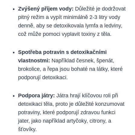
Zvýšený​ příjem vody:
Důležité je ‌dodržovat ​
pitný režim a vypít minimálně 2-3 ⁣litry​ vody⁤
denně, aby⁢ se detoxikovala lymfa a ledviny,
což ⁢může pomoci vyplavit toxiny z ⁤těla.
Spotřeba​ potravin s detoxikačními​
vlastnostmi:
Například česnek, špenát,
brokolice, a⁤ řepa jsou bohaté na látky, které
podporují detoxikaci.
Podpora játry:
Játra ​hrají klíčovou roli při⁣
detoxikaci​ těla, proto je důležité konzumovat
potraviny, které podporují zdravou funkci
jater, jako například artyčoky,⁢ citrony, a
⁣šťovíky.