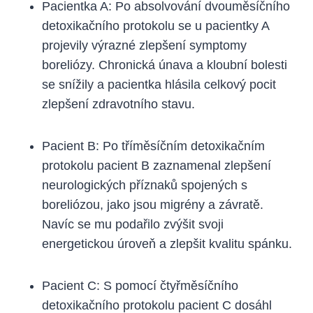
Pacientka ‌A:​ Po absolvování ‍dvouměsíčního
detoxikačního protokolu se u pacientky⁢ A
‍projevily ⁢výrazné ⁤zlepšení symptomy
boreliózy. Chronická ‍únava a kloubní ‌bolesti
se snížily a pacientka hlásila celkový pocit​
zlepšení zdravotního stavu.
Pacient⁢ B: ​Po ‌tříměsíčním ⁢detoxikačním
protokolu pacient B⁣ zaznamenal zlepšení
neurologických příznaků spojených s
boreliózou, jako jsou migrény ⁣a závratě.
Navíc‍ se mu‍ podařilo zvýšit svoji
⁤energetickou úroveň a⁣ zlepšit⁤ kvalitu spánku.
Pacient C: S pomocí čtyřměsíčního
detoxikačního ‍protokolu pacient C dosáhl