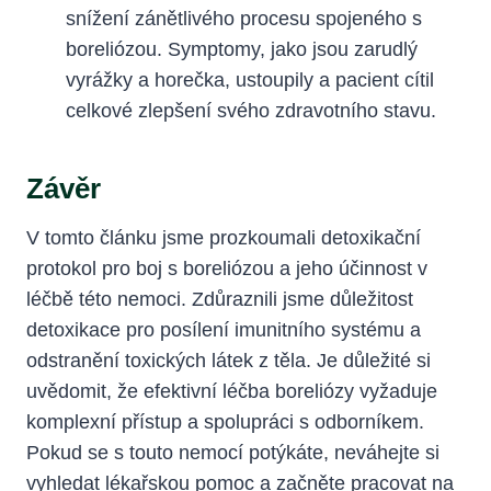
‍snížení ⁣zánětlivého procesu spojeného‍ s
boreliózou. Symptomy, jako jsou zarudlý
vyrážky a horečka, ustoupily a‍ pacient cítil
celkové zlepšení svého zdravotního‍ stavu.
Závěr
V tomto článku jsme⁤ prozkoumali detoxikační
protokol ⁢pro ⁣boj s boreliózou a jeho ‌účinnost v
léčbě této nemoci. Zdůraznili jsme důležitost
detoxikace‌ pro ‍posílení imunitního systému a‌
odstranění toxických látek z těla. Je důležité si
uvědomit, ​že efektivní léčba boreliózy⁢ vyžaduje
komplexní​ přístup a spolupráci⁢ s odborníkem.
Pokud se s ‍touto nemocí potýkáte, ⁣neváhejte⁣ si
⁣vyhledat lékařskou ‌pomoc a začněte pracovat na