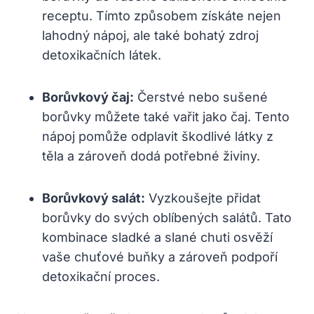
receptu. Tímto způsobem získáte nejen
⁢lahodný nápoj,⁢ ale⁤ také bohatý zdroj
detoxikačních látek.
Borůvkový​ čaj:
Čerstvé nebo sušené
borůvky můžete také vařit ​jako čaj.⁤ Tento
nápoj pomůže‍ odplavit škodlivé látky z
těla a zároveň dodá potřebné živiny.
Borůvkový salát:
Vyzkoušejte přidat
borůvky ⁣do svých oblíbených salátů. Tato
kombinace sladké a slané chuti ​osvěží
vaše chuťové buňky ⁢a ⁢zároveň podpoří
detoxikační proces.