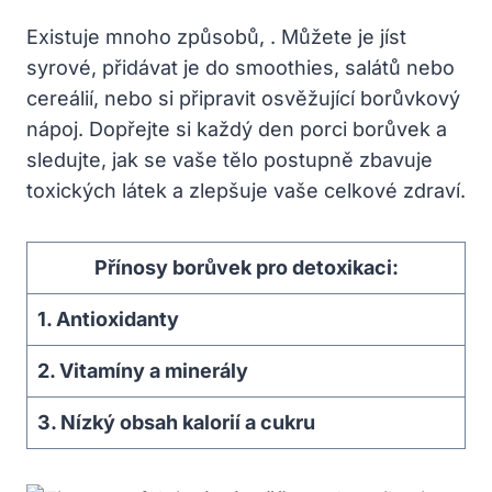
Existuje​ mnoho ⁤způsobů, ⁢. Můžete je⁤ jíst
syrové, přidávat je do smoothies, ​salátů nebo
cereálií, ‍nebo si připravit⁣ osvěžující borůvkový
nápoj.⁤ Dopřejte si⁣ každý​ den porci‍ borůvek a
sledujte,⁤ jak se ‌vaše ⁤tělo postupně⁣ zbavuje⁢
toxických látek a zlepšuje vaše celkové⁢ zdraví.
Přínosy ⁢borůvek pro⁣ detoxikaci:
1. Antioxidanty
2. Vitamíny a minerály
3. Nízký ‌obsah kalorií​ a cukru