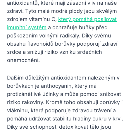
antioxidantů,⁢ které​ mají zásadní vliv na naše
zdraví. Tyto⁤ malé modré plody jsou⁢ skvělým
zdrojem vitamínu C,
který pomáhá posilovat
imunitní systém
a ochraňuje buňky před
poškozením volnými radikály.⁤ Díky svému
obsahu ⁤flavonoidů borůvky podporují ‌zdraví
srdce a snižují ⁤riziko vzniku ⁢srdečních
onemocnění.
Dalším důležitým antioxidantem nalezeným v‍
borůvkách je ‍anthocyanin, který ‌má
protizánětlivé účinky a může pomoci snižovat
riziko⁢ rakoviny. Kromě toho obsahují borůvky i
vlákninu, která podporuje ⁢zdravou trávení a
pomáhá udržovat stabilitu hladiny ⁣cukru v krvi.
Díky své schopnosti ⁢detoxikovat tělo​ jsou