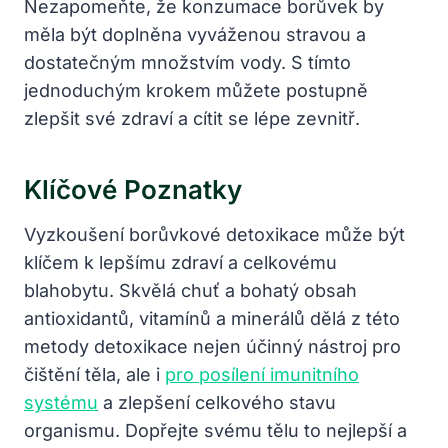
Nezapomeňte, že konzumace borůvek by
⁢měla být doplněna vyváženou stravou a
dostatečným množstvím vody. S tímto‍
jednoduchým krokem můžete postupně
zlepšit své zdraví a cítit se lépe zevnitř.
Klíčové‌ Poznatky
Vyzkoušení borůvkové‍ detoxikace může být
⁢klíčem k⁤ lepšímu‌ zdraví a celkovému
blahobytu. ​Skvělá‌ chuť a bohatý obsah
‌antioxidantů, vitamínů a minerálů dělá z této
metody detoxikace​ nejen účinný​ nástroj pro
čištění těla, ale i
pro ‍posílení imunitního
systému
a zlepšení ​celkového ‌stavu
organismu. Dopřejte svému ​tělu to nejlepší a