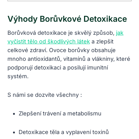
Výhody Borůvkové Detoxikace
Borůvková ⁢detoxikace je skvělý⁢ způsob,
jak
vyčistit tělo od škodlivých látek
a zlepšit
celkové ⁢zdraví. Ovoce‍ borůvky obsahuje⁢
mnoho antioxidantů, vitamínů a vlákniny,‌ které
‍podporují⁣ detoxikaci a​ posilují imunitní
systém.
S námi se dozvíte všechny ‍:
Zlepšení‍ trávení a ⁣metabolismu
Detoxikace⁢ těla a vyplavení toxinů