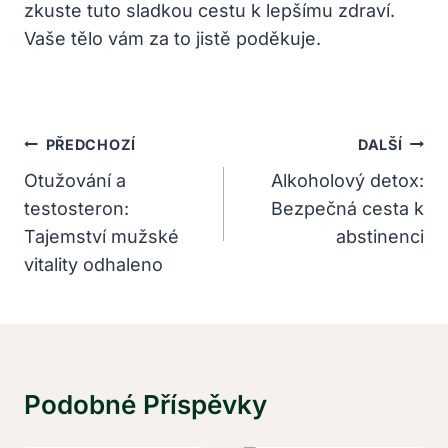
zkuste⁣ tuto sladkou cestu⁢ k lepšímu zdraví.
Vaše tělo vám za to jistě poděkuje.
Navigace
PŘEDCHOZÍ
DALŠÍ
Pro
Otužování a
Alkoholový detox:
testosteron:
Bezpečná cesta k
Příspěvek
Tajemství mužské
abstinenci
vitality odhaleno
Podobné Příspěvky