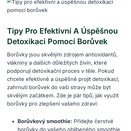
Tipy Pro‌ Efektivní A Úspěšnou
Detoxikaci Pomocí Borůvek
Borůvky jsou skvělým zdrojem ‌antioxidantů,
vlákniny a dalších ⁤důležitých⁢ živin, které⁢
podporují detoxikační proces v těle. Pokud
chcete efektivně a úspěšně projít detoxikací,
zahrnutí borůvek do vaší stravy může být
skvělým začátkem. Zde je ⁣pár tipů, ⁢jak ‌využít
borůvky pro zlepšení vašeho⁣ zdraví:
Borůvkový smoothie:
Přidejte čerstvé
borůvky‌ do vašeho oblíbeného smoothie