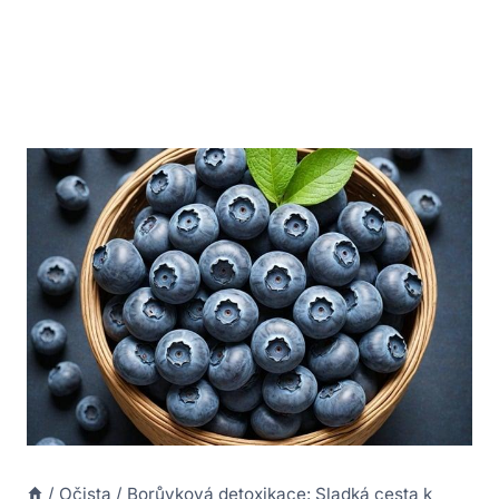
/
Očista
/
Borůvková detoxikace: Sladká cesta k