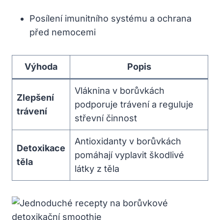
Posílení imunitního⁢ systému ⁤a ochrana
před​ nemocemi
Výhoda
Popis
Vláknina v borůvkách
Zlepšení‌
podporuje trávení‍ a reguluje
trávení
střevní činnost
Antioxidanty v borůvkách⁢
Detoxikace
pomáhají ⁢vyplavit škodlivé
těla
látky z těla