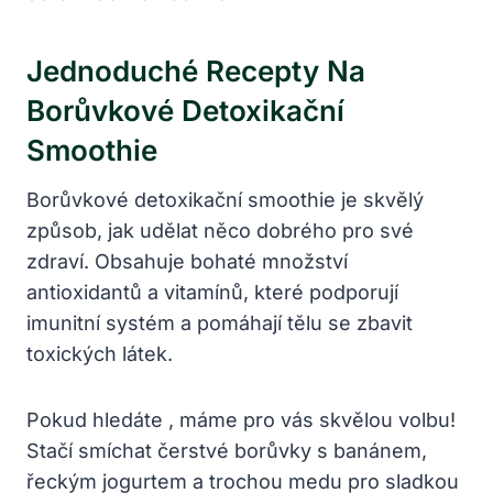
Jednoduché Recepty Na
Borůvkové Detoxikační⁢
Smoothie
Borůvkové detoxikační⁤ smoothie⁢ je skvělý​
způsob, jak udělat něco dobrého pro své
zdraví.⁣ Obsahuje bohaté množství⁢
antioxidantů a vitamínů, které podporují
imunitní‌ systém⁤ a ⁤pomáhají ⁤tělu se ‌zbavit​
toxických látek.
Pokud hledáte‍ , máme pro vás skvělou volbu!
Stačí smíchat čerstvé ​borůvky⁢ s banánem,
řeckým jogurtem a ‍trochou medu ⁤pro sladkou