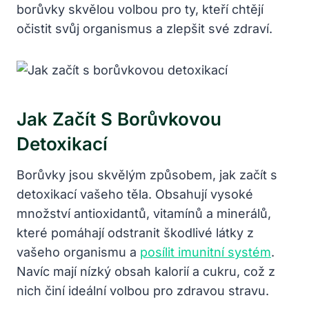
borůvky skvělou volbou⁤ pro ty,‌ kteří chtějí
očistit svůj‍ organismus a zlepšit své⁢ zdraví.
Jak ⁢začít S ​borůvkovou
Detoxikací
Borůvky jsou‍ skvělým způsobem, jak začít s
detoxikací ⁤vašeho ⁤těla. Obsahují ‍vysoké
⁣množství antioxidantů, vitamínů a minerálů,
které pomáhají odstranit škodlivé látky z
⁤vašeho‌ organismu⁣ a
posílit imunitní systém
.
Navíc mají nízký obsah kalorií a cukru, což z
nich‌ činí⁢ ideální volbou ‍pro zdravou ​stravu.