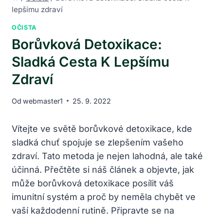
lepšímu zdraví
OČISTA
Borůvková Detoxikace:
Sladká Cesta K Lepšímu
Zdraví
Od
webmaster1
25. 9. 2022
Vítejte ve světě ⁣borůvkové detoxikace, kde
sladká chuť spojuje se zlepšením vašeho​
zdraví. Tato metoda je​ nejen lahodná,⁣ ale také
účinná.​ Přečtěte si náš ‌článek a objevte, ​jak
může ⁢borůvková detoxikace ‍posílit váš
imunitní systém​ a proč ‍by ‍neměla chybět ve
vaší každodenní rutině. Připravte se na