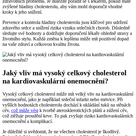
zdravotních problémů. Je důležité poradit se s lékařem, pokud máte
zvýšené hladiny cholesterolu, aby ‌vám ​mohl doporučit⁢ vhodné ​
kroky k jeho⁢ snížení.
Prevence a kontrola ⁤hladiny cholesterolu​ jsou klíčové pro udržení
zdravého srdce a ⁢snížení rizika ​vzniku srdečních chorob. Důsledně⁣
sledujte⁢ své hodnoty a dodržujte doporučení lékaře ohledně stravy a
⁤životního stylu. ⁤Každá změna k lepšímu může mít pozitivní‍ dopad⁢
na vaše zdraví a celkovou kvalitu života.
Jaký vliv má ‍vysoký celkový⁣ cholesterol⁣
na ⁢kardiovaskulární‍ onemocnění?
Vysoký celkový⁤ cholesterol⁤ může mít velký⁣ vliv na kardiovaskulární
onemocnění, jako⁣ je například srdeční‌ infarkt⁣ nebo mrtvice. Při
‌vyšších hodnotách cholesterolu​ dochází k‌ ukládání tuků na stěnách‌
cév, ⁤
což ‍může⁣ vést
k‌ tvorbě aterosklerotických plátů a zúžení cév,
což⁣ ztěžuje proudění krve. To pak‍ zvyšuje⁤ riziko kardiovaskulárních⁣
onemocnění ​a⁢ komplikací.
Je důležité si uvědomit, že ne všechen cholesterol ⁣je škodlivý.‌