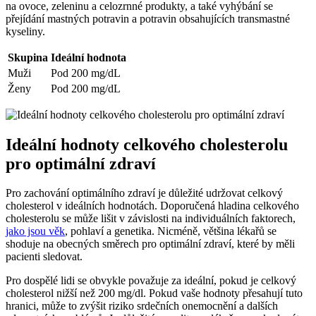
na ovoce, zeleninu ​a celozrnné ⁣produkty, a také vyhýbání se
přejídání mastných‍ potravin⁤ a‌ potravin obsahujících ⁢transmastné
⁤kyseliny.
Skupina
Ideální‍ hodnota
Muži
Pod 200​ mg/dL
Ženy
Pod 200 mg/dL
Ideální hodnoty celkového cholesterolu
pro optimální ⁢zdraví
Pro zachování optimálního zdraví je důležité udržovat celkový
‍cholesterol v ⁤ideálních hodnotách. Doporučená hladina ​celkového
cholesterolu se může lišit v závislosti na individuálních⁤ faktorech,
jako jsou věk
, ⁤pohlaví​ a genetika. Nicméně, většina lékařů ⁤se
shoduje na obecných směrech pro optimální zdraví, které‍ by měli
pacienti ‌sledovat.
Pro dospělé lidi se obvykle považuje⁢ za ideální, pokud⁤ je‌ celkový
cholesterol nižší než 200 mg/dl.⁣ Pokud vaše hodnoty přesahují tuto⁣
hranici, může to ⁣zvýšit ​riziko srdečních⁢ onemocnění ⁤a dalších