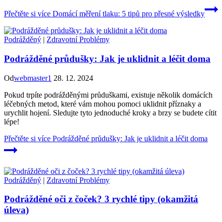
Přečtěte si více
Domácí měření tlaku: 5 tipů pro přesné výsledky
Podrážděný
|
Zdravotní Problémy
Podrážděné průdušky: Jak je uklidnit a léčit doma
Od
webmaster1
28. 12. 2024
Pokud trpíte podrážděnými průduškami, existuje několik domácích
léčebných metod, které vám mohou pomoci uklidnit příznaky a
urychlit hojení. Sledujte tyto jednoduché kroky a brzy se budete cítit
lépe!
Přečtěte si více
Podrážděné průdušky: Jak je uklidnit a léčit doma
Podrážděný
|
Zdravotní Problémy
Podrážděné oči z čoček? 3 rychlé tipy (okamžitá
úleva)