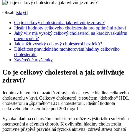
Obsah
[
skrýt
]
Co je celkový cholesterol ​a jak ovlivňuje⁢ zdraví?
Ideální hodnoty celkového cholesterolu pro optimální ⁢zdraví
Jaký vliv má ‍vysoký celkový⁣ cholesterol⁣ na ⁢kardiovaskulární‍
onemocnění?
Jak snížit vysoký‌ celkový cholesterol bez ⁤léků?
Důležitost pravidelného monitorování hladiny ​celkového‍
cholesterolu
Závěrečné myšlenky
Co je celkový cholesterol ​a jak ovlivňuje⁢
zdraví?
Jedním⁣ z hlavních ukazatelů zdraví‌ srdce ⁢a cév je ‌hladina celkového‍
cholesterolu v krvi. Celkový cholesterol je ‍součtem ⁣“dobrého“ ​HDL
cholesterolu a „špatného“ LDL cholesterolu. Ideální hodnota
celkového cholesterolu​ je pod 200⁢ mg/dL.
Vysoká hladina‌ celkového cholesterolu může ⁣zvýšit riziko srdečních
onemocnění ‍a cévních chorob. K ovlivnění‍ hladiny ⁤cholesterolu‌
pozitivně přispívá ⁣pravidelná fyzická aktivita, zdravá strava ‌bohatá