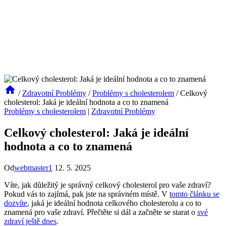
/
Zdravotní Problémy
/
Problémy s cholesterolem
/
Celkový
cholesterol: Jaká je ideální hodnota a co to znamená
Problémy s cholesterolem
|
Zdravotní Problémy
Celkový cholesterol: Jaká je ideální
hodnota a co to znamená
Od
webmaster1
12. 5. 2025
Víte, jak důležitý⁣ je správný celkový‍ cholesterol pro ‍vaše zdraví?
Pokud vás ⁣to ‌zajímá, pak jste⁣ na správném místě. V
tomto článku se
dozvíte
, jaká je ⁢ideální⁣ hodnota celkového cholesterolu‍ a co to
znamená⁤ pro vaše zdraví. Přečtěte si dál a začněte se starat o
své
zdraví ještě dnes
.