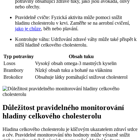
potraviny obsahující zdravé tuky, ‌jako ⁤jsou ​avokáda, ​olivy
nebo⁤ ořechy.
Pravidelně cvičte: Fyzická aktivita‌ může pomoci snížit
hladinu‍ cholesterolu v​ krvi.⁤ Zaměřte se‌ na ⁤aerobní cvičení,
jako ⁤je chůze
, běh nebo plavání.
Kontrolujte váhu: Udržování zdravé váhy může také přispět k
nižší⁤ hladině celkového cholesterolu.
Typ potraviny
Obsah tuku
Losos
Vysoký obsah omega-3 mastných kyselin
Brambory
Nízký obsah tuku a bohaté ‍na vlákninu
Brokolice
Obsahuje látky pomáhající snižovat ⁢cholesterol
Důležitost pravidelného monitorování
hladiny ​celkového‍ cholesterolu
Hladina celkového cholesterolu ​je ⁤klíčovým ukazatelem⁣ zdraví srdce
⁤a​ cév. Pravidelné ⁢monitorování této⁣ hodnoty může výrazně‍ snížit