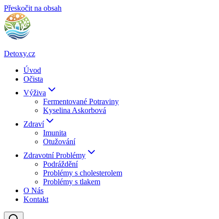
Přeskočit na obsah
Detoxy.cz
Úvod
Očista
Výživa
Fermentované Potraviny
Kyselina Askorbová
Zdraví
Imunita
Otužování
Zdravotní Problémy
Podráždění
Problémy s cholesterolem
Problémy s tlakem
O Nás
Kontakt