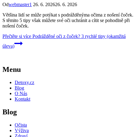
Od
webmaster1
26. 6. 2026
26. 6. 2026
Většina lidí se může potýkat s podrážděnýma očima z nošení čoček.
S těmito 5 tipy však můžete své oči uchránit a cítit se pohodlně při
nošení čoček.
Přečtěte si více
Podrážděné oči z čoček? 3 rychlé tipy (okamžitá
úleva)
Menu
Detoxy.cz
Blog
O Nás
Kontakt
Blog
Očista
Výživa
Zdraví