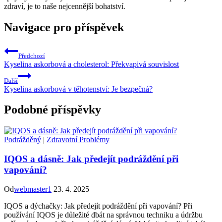
zdraví, je to naše ⁢nejcennější bohatství.
Navigace pro příspěvek
Předchozí
Kyselina askorbová a cholesterol: Překvapivá souvislost
Další
Kyselina askorbová v těhotenství: Je bezpečná?
Podobné příspěvky
Podrážděný
|
Zdravotní Problémy
IQOS a dásně: Jak předejít podráždění při
vapování?
Od
webmaster1
23. 4. 2025
IQOS a dýchačky: Jak předejít podráždění při vapování? Při
používání IQOS je důležité dbát na správnou techniku a údržbu