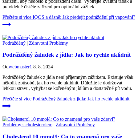
zařízení, aby nedošlo k podráždění dásní. Vybírejte kvalitní tabák a
pravidelně čistěte zařízení pro optimální zážitek.
Přečtěte si více
IQOS a dásně: Jak předejít podráždění při vapování?
Podrážděný
|
Zdravotní Problémy
Podrážděný žaludek z jídla: Jak ho rychle uklidnit
Od
webmaster1
8. 8. 2024
Podrážděný žaludek z jídla není příjemným zážitkem. Existuje však
několik způsobů, jak ho rychle uklidnit. Důležité je dodržovat
lehkou stravu, vyhýbat se kořeněným jídlům a dostatečně pít vodu.
Přečtěte si více
Podrážděný žaludek z jídla: Jak ho rychle uklidnit
Problémy s cholesterolem
|
Zdravotní Problémy
Cholesterol 10 mmol/l: Co to znamená pro vaše