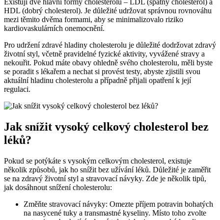
Existují dvě hlavní formy cholesterolu – LDL (špatný cholesterol) a
HDL (dobrý cholesterol). Je důležité udržovat správnou rovnováhu⁣
mezi těmito dvěma formami, aby se minimalizovalo riziko
kardiovaskulárních onemocnění.
Pro⁤ udržení zdravé hladiny cholesterolu je důležité dodržovat zdravý
životní ‌styl, ‍včetně pravidelné ⁤fyzické aktivity, vyvážené‌ stravy a
‍nekouřit. Pokud máte obavy ohledně svého cholesterolu,‌ měli byste⁢
se poradit⁣ s lékařem a nechat si provést testy, abyste zjistili ‌svou⁤
aktuální hladinu cholesterolu a ⁣případně přijali ⁢opatření k její
regulaci.
Jak snížit vysoký‌ celkový cholesterol bez
⁤léků?
Pokud se potýkáte⁣ s ‌vysokým⁣ celkovým ⁣cholesterol, ​existuje
několik způsobů, jak‍ ho ⁣snížit ‌bez užívání ⁤léků.‌ Důležité je zaměřit⁤
se na ⁣zdravý životní styl a stravovací⁣ návyky.⁤ Zde je několik tipů,
‍jak dosáhnout snížení cholesterolu:
Změňte ‍stravovací návyky: Omezte příjem potravin bohatých
na nasycené tuky a transmastné ⁣kyseliny. Místo toho zvolte