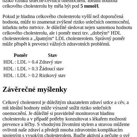
riziko vzniku srdečně-cévních ​onemocnění. Ideální hodnota
celkového‌ cholesterolu ​by měla ⁤být pod
5⁣ mmol/l
.
Pokud je‍ hladina celkového⁤ cholesterolu vyšší než ‍doporučená
hodnota, může to znamenat zvýšené riziko ‍srdečních onemocnění,
infarktu nebo mrtvice.⁤ Je důležité ‌sledovat nejen samotnou⁢ hodnotu
celkového cholesterolu, ale ‍i poměr mezi tzv. „dobrým“ HDL
cholesterolem‍ a „špatným“ ‌LDL cholesterolem. ⁣Správný⁣ poměr
může přispět k prevenci vážných zdravotních problémů.
Poměr
Stav
HDL : ⁤LDL⁢ > ‌0.4
Zdravý stav
HDL :⁢ LDL > ​0.3
Žádoucí stav
HDL : LDL ‌> 0.2
Rizikový ​stav
Závěrečné myšlenky
Celkový⁣ cholesterol je důležitým ukazatelem‌ zdraví srdce a‍ cév, a​
mít ideální hodnoty může výrazně snížit ⁣riziko srdečních
‍onemocnění. Je důležité ‌si pravidelně ‌monitorovat hladinu
cholesterolu a v případě potřeby konzultovat s lékařem možnosti
prevence a léčby. S vhodnými životními stylem a stravou můžeme
ovlivnit naše zdraví a předejít‌ mnoha zdravotním⁤ komplikacím‍
spojeným⁢ s vysokým cholesterolem. Buďte ​aktivní⁢ a pečujte ‌o své‌