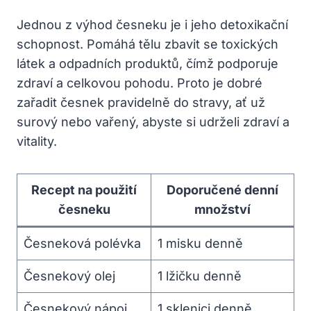
Jednou z výhod česneku je i jeho detoxikační
schopnost. Pomáhá tělu zbavit se toxických
látek a odpadních produktů, čímž⁢ podporuje
zdraví a ⁢celkovou pohodu. Proto je dobré
zařadit ‌česnek pravidelně do stravy, ať už
surový ​nebo vařený, abyste si udrželi zdraví a
vitality.
Recept na použití
Doporučené denní
česneku
množství
Česneková polévka
1 misku denně
Česnekový olej
1 lžičku⁣ denně
Česnekový nápoj
1⁤ sklenici denně