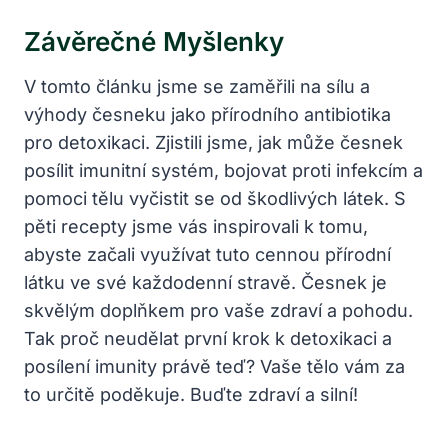
Závěrečné Myšlenky
V tomto článku jsme se zaměřili⁣ na sílu ⁣a
výhody⁣ česneku jako přírodního antibiotika
pro detoxikaci. ⁤Zjistili jsme, jak může česnek
posílit ⁣imunitní systém, bojovat proti ​infekcím a
pomoci tělu vyčistit se ​od‍ škodlivých látek. S
pěti recepty jsme vás inspirovali k tomu, ​
abyste začali využívat tuto cennou přírodní
látku ve své každodenní stravě. Česnek je
skvělým doplňkem pro vaše zdraví a​ pohodu.
Tak proč neudělat první⁢ krok k ​detoxikaci a
posílení imunity právě teď?​ Vaše tělo vám za
⁣to určitě poděkuje. Buďte zdraví ⁣a ‌silní!