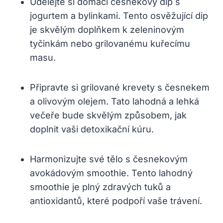
Udělejte ⁤si domácí česnekový⁣ dip s
jogurtem a bylinkami. ⁤Tento ​osvěžující dip
je skvělým doplňkem k ⁢zeleninovým
tyčinkám nebo⁤ grilovanému kuřecímu
masu.
Připravte si grilované krevety s česnekem
a olivovým olejem.⁣ Tato lahodná a lehká
večeře bude skvělým způsobem, jak
doplnit vaši detoxikační ⁤kúru.
Harmonizujte své⁣ tělo s​ česnekovým
avokádovým smoothie. Tento lahodný
smoothie​ je plný⁢ zdravých tuků ⁢a
antioxidantů, které podpoří vaše trávení.