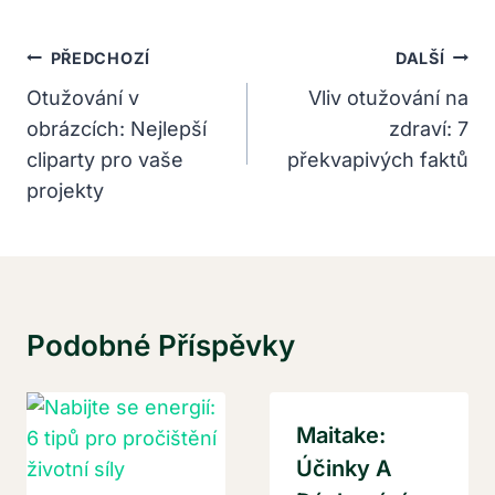
Navigace
PŘEDCHOZÍ
DALŠÍ
Pro
Otužování v
Vliv otužování na
obrázcích: Nejlepší
zdraví: 7
Příspěvek
cliparty pro vaše
překvapivých faktů
projekty
Podobné Příspěvky
Maitake:
Účinky A