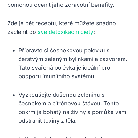
pomohou‍ ocenit jeho zdravotní benefity.
Zde ‍je pět receptů,⁢ které ​můžete snadno
začlenit do
své detoxikační diety
:
Připravte ⁢si česnekovou polévku s
čerstvým zeleným bylinkami a zázvorem.
Tato svařená polévka je⁢ ideální ⁢pro
podporu imunitního systému.
Vyzkoušejte dušenou zeleninu s
česnekem​ a citrónovou šťávou. Tento
⁤pokrm je bohatý ⁤na živiny​ a ‍pomůže vám
odstranit toxiny z těla.