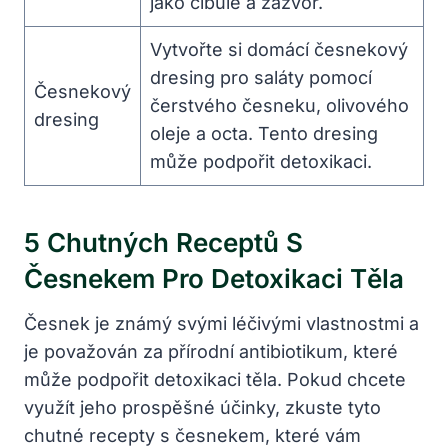
jako cibule a zázvor.
Vytvořte si domácí česnekový
dresing pro saláty⁢ pomocí​
Česnekový
čerstvého česneku, olivového
dresing
oleje a octa.​ Tento dresing
⁢může ⁤podpořit detoxikaci.
5 Chutných Receptů S
Česnekem Pro Detoxikaci Těla
Česnek je⁢ známý svými​ léčivými ⁢vlastnostmi a
je považován za‌ přírodní⁣ antibiotikum, které
může podpořit⁢ detoxikaci těla. ‍Pokud chcete
využít jeho prospěšné účinky, zkuste tyto
chutné ⁤recepty s česnekem, které vám