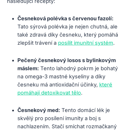
následující recepty:
Česneková⁢ polévka s​ červenou fazolí:
Tato sýrová polévka⁣ je nejen chutná, ale
také zdravá díky česneku, který pomáhá⁤
zlepšit trávení ‌a
posílit ⁣imunitní systém
.
Pečený česnekový losos s bylinkovým
máslem:
⁣Tento lahodný ‍pokrm je ⁣bohatý
na omega-3 mastné kyseliny a díky‍
česneku má antioxidační účinky,
které
pomáhají detoxikovat tělo
.
Česnekový med:
Tento domácí ‍lék je
skvělý​ pro posílení imunity a boj s
nachlazením. Stačí smíchat rozmačkaný