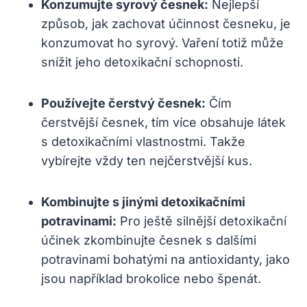
Konzumujte syrový ​česnek:
Nejlepší
způsob, jak​ zachovat účinnost česneku, ‍je
konzumovat ho syrový. ⁣Vaření totiž může
snížit⁤ jeho detoxikační schopnosti.
Používejte čerstvý česnek:
Čím
čerstvější česnek, tím více⁤ obsahuje látek
s detoxikačními vlastnostmi. Takže
vybírejte vždy⁣ ten nejčerstvější​ kus.
Kombinujte⁢ s jinými detoxikačními
potravinami:
Pro ještě silnější detoxikační
účinek zkombinujte česnek s dalšími
potravinami bohatými‍ na antioxidanty, jako
jsou například brokolice nebo ‍špenát.