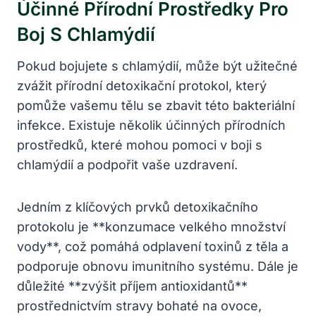
Účinné ​přírodní Prostředky‌ Pro
Boj ⁤s ‍chlamýdií
Pokud bojujete s⁣ chlamýdií, může být užitečné
zvážit přírodní detoxikační protokol, který
pomůže vašemu tělu se zbavit této bakteriální
‍infekce. ‍Existuje několik ‌účinných přírodních
prostředků, které ​mohou pomoci ⁤v boji s
chlamýdií ⁤a podpořit ⁢vaše uzdravení.
Jedním‌ z klíčových ⁢prvků detoxikačního
protokolu je **konzumace ⁤velkého ⁣množství‌
vody**,⁣ což pomáhá odplavení‍ toxinů z ⁤těla ​a
podporuje obnovu​ imunitního systému. Dále⁣ je
důležité‍ **zvýšit příjem antioxidantů**
prostřednictvím⁤ stravy ​bohaté na ovoce,⁤