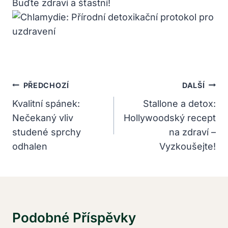
Buďte zdraví ‍a šťastní!
Navigace
PŘEDCHOZÍ
DALŠÍ
Pro
Kvalitní spánek:
Stallone a detox:
Nečekaný vliv
Hollywoodský recept
Příspěvek
studené sprchy
na zdraví –
odhalen
Vyzkoušejte!
Podobné Příspěvky