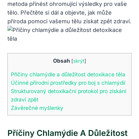
metoda přinést ohromující výsledky ​pro vaše
tělo. ‌Přečtěte ​si⁣ dál a objevte, jak‌ může
příroda pomoci vašemu ‌tělu získat zpět⁢ zdraví.
Obsah
[
skrýt
]
Příčiny chlamýdie a⁢ důležitost detoxikace těla
Účinné ​přírodní prostředky‌ pro boj ⁤s ‍chlamýdií
Strukturovaný detoxikační protokol pro ⁤získání
‌zdraví zpět
Závěrečné myšlenky
Příčiny Chlamýdie A⁢ Důležitost