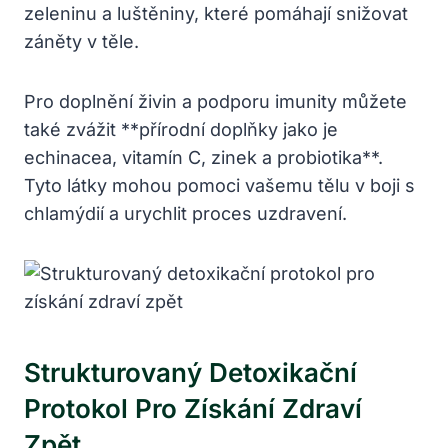
zeleninu ⁤a luštěniny, které pomáhají snižovat
⁢záněty⁤ v⁤ těle.
Pro doplnění živin a podporu ‍imunity můžete
také zvážit **přírodní doplňky jako⁣ je
‌echinacea, ⁣vitamín⁢ C, ⁤zinek a probiotika**.
Tyto látky mohou⁤ pomoci vašemu tělu⁤ v boji s
chlamýdií a urychlit ⁢proces uzdravení.
Strukturovaný Detoxikační
Protokol Pro ⁤získání ‌zdraví
Zpět