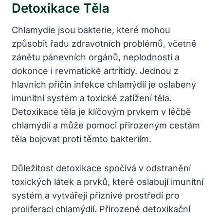
Detoxikace Těla
Chlamydie ‌jsou bakterie, které‍ mohou
způsobit řadu zdravotních problémů, včetně
zánětu‌ pánevních orgánů, neplodnosti ⁢a
dokonce i revmatické ⁤artritidy. Jednou​ z
hlavních příčin ⁤infekce ‍chlamýdií‍ je ​oslabený
imunitní systém a toxické zatížení těla.
Detoxikace‍ těla je klíčovým⁤ prvkem v ⁣léčbě
⁢chlamýdií a může pomoci ⁤přirozeným⁤ cestám⁤
těla bojovat ​proti těmto bakteriím.
Důležitost detoxikace spočívá v ⁣odstranění
toxických látek‌ a prvků,⁢ které oslabují⁤ imunitní
systém a vytvářejí ‌příznivé prostředí pro
proliferaci chlamýdií.​ Přirozené detoxikační‌