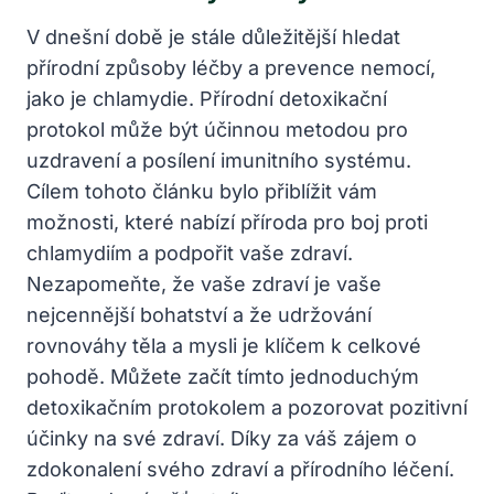
V dnešní době ⁤je stále důležitější ‍hledat⁣
přírodní způsoby⁤ léčby a prevence nemocí,
jako je chlamydie. Přírodní detoxikační
protokol může být⁣ účinnou metodou⁣ pro
uzdravení a posílení ⁤imunitního systému.
‌Cílem tohoto článku bylo ​přiblížit vám
možnosti,​ které nabízí příroda pro boj proti
chlamydiím a podpořit vaše zdraví.​
Nezapomeňte,‌ že vaše ⁢zdraví je vaše
nejcennější bohatství a že udržování
rovnováhy těla a ⁤mysli je klíčem k celkové
⁣pohodě.⁢ Můžete začít ‌tímto jednoduchým
detoxikačním protokolem a pozorovat pozitivní⁣
účinky na⁤ své zdraví. ⁤Díky za váš zájem⁣ o
zdokonalení svého zdraví a přírodního⁣ léčení.