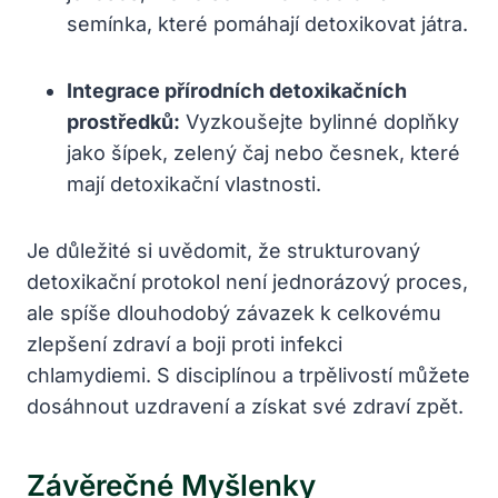
semínka,⁤ které pomáhají ⁤detoxikovat játra.
Integrace⁣ přírodních detoxikačních
prostředků:
Vyzkoušejte bylinné ‍doplňky
jako šípek, zelený čaj ⁤nebo česnek, které
mají​ detoxikační⁣ vlastnosti.
Je ‍důležité si uvědomit, ⁢že strukturovaný
detoxikační protokol ⁤není jednorázový proces,
ale⁤ spíše dlouhodobý závazek‌ k celkovému
zlepšení zdraví ‌a boji proti​ infekci
chlamydiemi. S disciplínou a trpělivostí můžete
​dosáhnout ‌uzdravení a⁤ získat⁣ své zdraví ⁣zpět.
Závěrečné Myšlenky