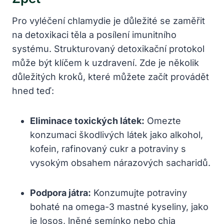
Pro vyléčení chlamydie je důležité se zaměřit‌
na detoxikaci těla a⁢ posílení imunitního
systému. Strukturovaný detoxikační protokol
může být klíčem k uzdravení. ​Zde je‍ několik
důležitých kroků, ‍které můžete začít​ provádět
hned teď:
Eliminace toxických látek:
Omezte‍
konzumaci škodlivých látek‌ jako ‌alkohol,
kofein, rafinovaný cukr a potraviny ⁤s
vysokým⁣ obsahem nárazových sacharidů.
Podpora játra:
Konzumujte​ potraviny‍
bohaté na omega-3⁤ mastné ⁤kyseliny, jako
je⁢ losos, lněné semínko nebo chia‌