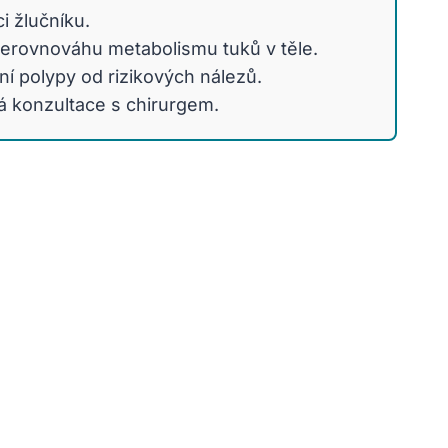
i žlučníku.
nerovnováhu metabolismu tuků v těle.
ní polypy od rizikových nálezů.
ná konzultace s chirurgem.