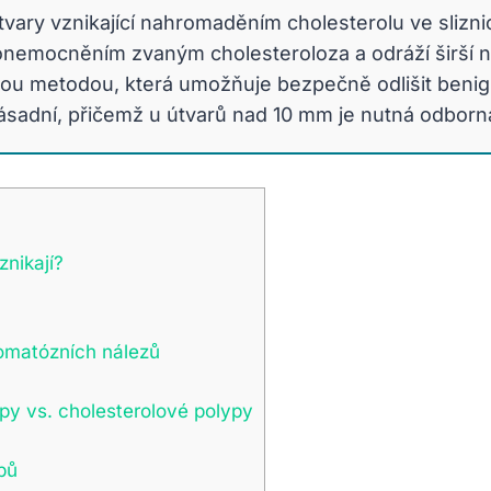
ary vznikající nahromaděním cholesterolu ve sliznic
onemocněním zvaným cholesteroloza a odráží širší 
ckou metodou, která umožňuje bezpečně odlišit benig
 zásadní, přičemž u útvarů nad 10 mm je nutná odbor
znikají?
nomatózních nálezů
ypy vs. cholesterolové polypy
pů