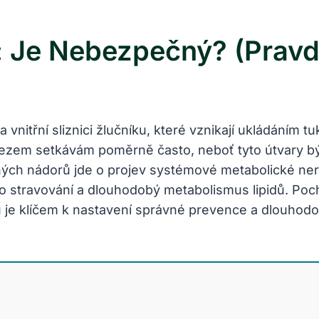
: Je Nebezpečný? (Pravd
 vnitřní sliznici žlučníku, které vznikají ukládáním 
 nálezem setkávám poměrně často, neboť tyto útvary 
čných nádorů jde o projev systémové metabolické ne
ho stravování a dlouhodobý metabolismus lipidů. Po
zů je klíčem k nastavení správné prevence a dlouho