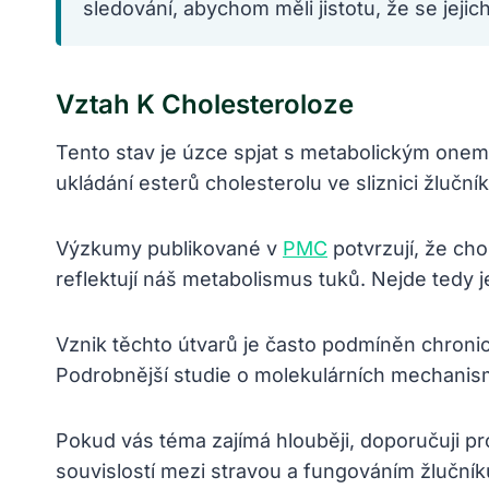
sledování, abychom měli jistotu, že se jejic
Vztah K Cholesteroloze
Tento stav je úzce spjat s metabolickým one
ukládání esterů cholesterolu ve sliznici žluční
Výzkumy publikované v
PMC
potvrzují, že cho
reflektují náš metabolismus tuků. Nejde tedy 
Vznik těchto útvarů je často podmíněn chron
Podrobnější studie o molekulárních mechanis
Pokud vás téma zajímá hlouběji, doporučuji pr
souvislostí mezi stravou a fungováním žluční