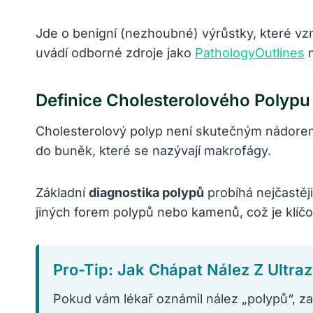
Jde o benigní (nezhoubné) výrůstky, které vznik
uvádí odborné zdroje jako
PathologyOutlines
Definice Cholesterolového Polypu
Cholesterolový polyp není skutečným nádorem,
do buněk, které se nazývají makrofágy.
Základní
diagnostika polypů
probíhá nejčastěj
jiných forem polypů nebo kamenů, což je klíčo
Pro-Tip: Jak Chápat Nález Z Ultra
Pokud vám lékař oznámil nález „polypů“, zac