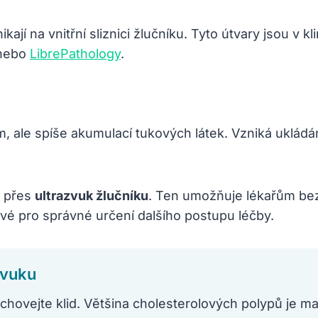
ají na vnitřní sliznici žlučníku. Tyto útvary jsou v 
nebo
LibrePathology
.
 ale spíše akumulací tukových látek. Vzniká ukládá
i přes
ultrazvuk žlučníku
. Ten umožňuje lékařům bez
vé pro správné určení dalšího postupu léčby.
zvuku
hovejte klid. Většina cholesterolových polypů je malá