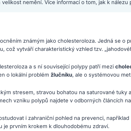
h velikost nemění. Více informací o tom, jak k nálezu
mocněním známým jako cholesteroloza. Jedná se o 
ku, což vytváří charakteristický vzhled tzv. „jahodové
lesteroloza a s ní související polypy patří mezi
chole
jen o lokální problém
žlučníku
, ale o systémovou me
ickým stresem, stravou bohatou na saturované tuky 
mech vzniku polypů najdete v odborných článcích n
ostudovat i zahraniční pohled na prevenci, napříkla
ku je prvním krokem k dlouhodobému zdraví.