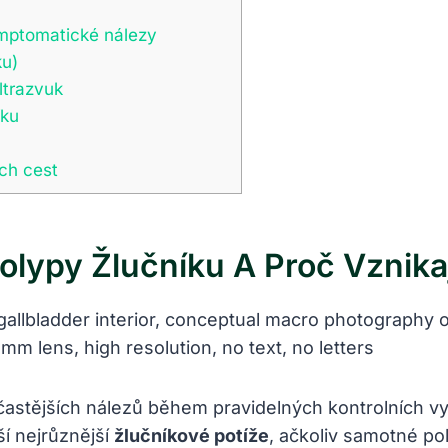
mptomatické nálezy
ku)
ltrazvuk
íku
ch cest
olypy Žlučníku A Proč Vznika
astějších nálezů během pravidelných kontrolních vyše
ší nejrůznější
žlučníkové potíže
, ačkoliv samotné po