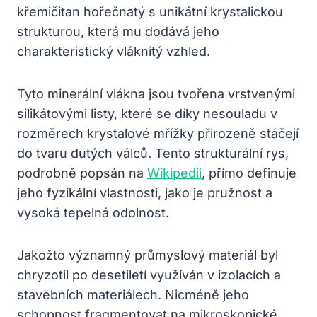
křemičitan hořečnatý s unikátní krystalickou
strukturou, která mu dodává jeho
charakteristický vláknitý vzhled.
Tyto minerální vlákna jsou tvořena vrstvenými
silikátovými listy, které se díky nesouladu v
rozměrech krystalové mřížky přirozeně stáčejí
do tvaru dutých válců. Tento strukturální rys,
podrobně popsán na
Wikipedii
, přímo definuje
jeho fyzikální vlastnosti, jako je pružnost a
vysoká tepelná odolnost.
Jakožto významný průmyslový materiál byl
chryzotil po desetiletí využíván v izolacích a
stavebních materiálech. Nicméně jeho
schopnost fragmentovat na mikroskopické