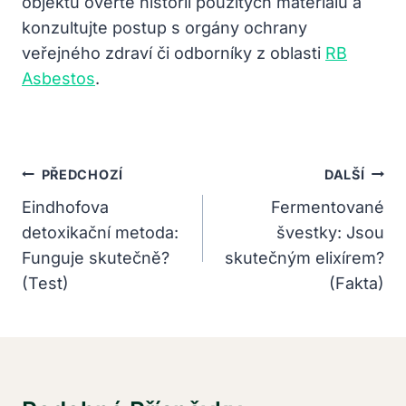
objektů ověřte historii použitých materiálů a
konzultujte postup s orgány ochrany
veřejného zdraví či odborníky z oblasti
RB
Asbestos
.
Navigace
PŘEDCHOZÍ
DALŠÍ
Pro
Eindhofova
Fermentované
detoxikační metoda:
švestky: Jsou
Příspěvek
Funguje skutečně?
skutečným elixírem?
(Test)
(Fakta)