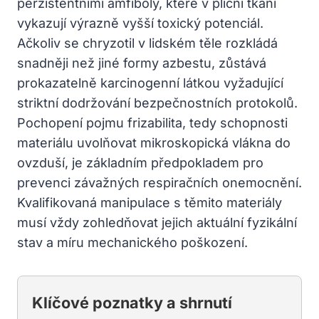
perzistentními amfiboly, které v plicní tkáni
vykazují výrazně vyšší toxický potenciál.
Ačkoliv se chryzotil v lidském těle rozkládá
snadněji než jiné formy azbestu, zůstává
prokazatelně karcinogenní látkou vyžadující
striktní dodržování bezpečnostních protokolů.
Pochopení pojmu frizabilita, tedy schopnosti
materiálu uvolňovat mikroskopická vlákna do
ovzduší, je základním předpokladem pro
prevenci závažných respiračních onemocnění.
Kvalifikovaná manipulace s těmito materiály
musí vždy zohledňovat jejich aktuální fyzikální
stav a míru mechanického poškození.
Klíčové poznatky a shrnutí