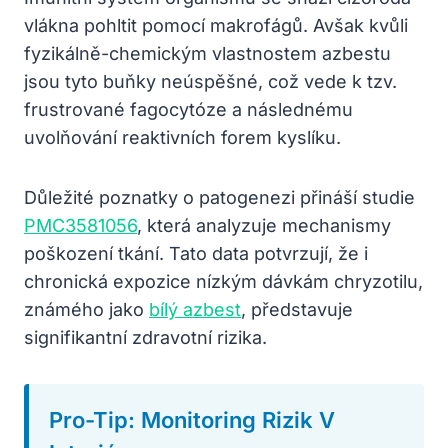
vlákna pohltit pomocí makrofágů. Avšak kvůli
fyzikálně-chemickým vlastnostem azbestu
jsou tyto buňky neúspěšné, což vede k tzv.
frustrované fagocytóze a následnému
uvolňování reaktivních forem kyslíku.
Důležité poznatky o patogenezi přináší studie
PMC3581056
, která analyzuje mechanismy
poškození tkání. Tato data potvrzují, že i
chronická expozice nízkým dávkám chryzotilu,
známého jako
bílý azbest
, představuje
signifikantní zdravotní rizika.
Pro-Tip: Monitoring Rizik V