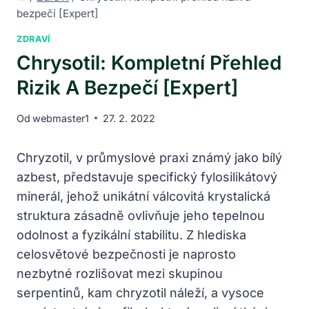
bezpečí [Expert]
ZDRAVÍ
Chrysotil: Kompletní Přehled
Rizik A Bezpečí [Expert]
Od
webmaster1
27. 2. 2022
Chryzotil, v průmyslové praxi známý jako bílý
azbest, představuje specifický fylosilikátový
minerál, jehož unikátní válcovitá krystalická
struktura zásadně ovlivňuje jeho tepelnou
odolnost a fyzikální stabilitu. Z hlediska
celosvětové bezpečnosti je naprosto
nezbytné rozlišovat mezi skupinou
serpentinů, kam chryzotil náleží, a vysoce