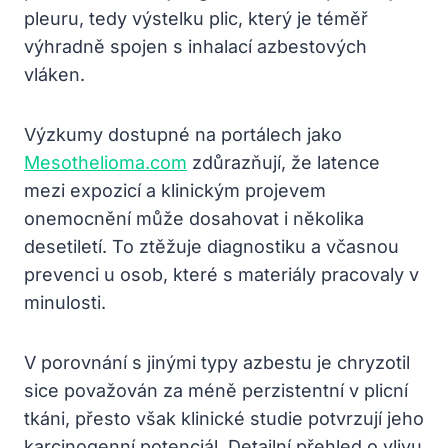
pleuru, tedy výstelku plic, který je téměř
výhradně spojen s inhalací azbestových
vláken.
Výzkumy dostupné na portálech jako
Mesothelioma.com
zdůrazňují, že latence
mezi expozicí a klinickým projevem
onemocnění může dosahovat i několika
desetiletí. To ztěžuje diagnostiku a včasnou
prevenci u osob, které s materiály pracovaly v
minulosti.
V porovnání s jinými typy azbestu je chryzotil
sice považován za méně perzistentní v plicní
tkáni, přesto však klinické studie potvrzují jeho
karcinogenní potenciál. Detailní přehled o vlivu