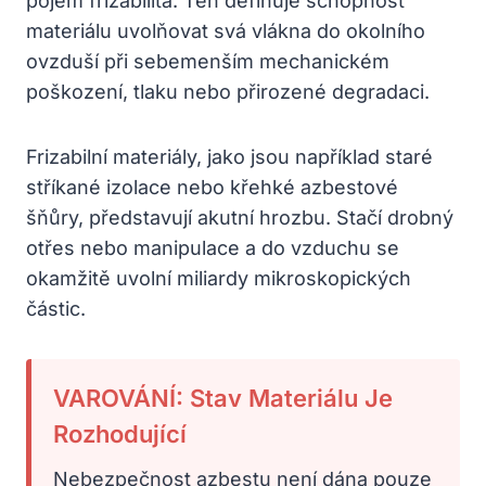
pojem frizabilita. Ten definuje schopnost
materiálu uvolňovat svá vlákna do okolního
ovzduší při sebemenším mechanickém
poškození, tlaku nebo přirozené degradaci.
Frizabilní materiály, jako jsou například staré
stříkané izolace nebo křehké azbestové
šňůry, představují akutní hrozbu. Stačí drobný
otřes nebo manipulace a do vzduchu se
okamžitě uvolní miliardy mikroskopických
částic.
VAROVÁNÍ: Stav Materiálu Je
Rozhodující
Nebezpečnost azbestu není dána pouze