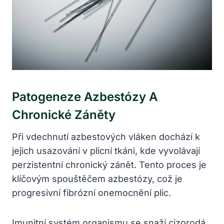
Patogeneze Azbestózy A
Chronické Záněty
Při vdechnutí azbestových vláken dochází k
jejich usazování v plicní tkáni, kde vyvolávají
perzistentní chronický zánět. Tento proces je
klíčovým spouštěčem azbestózy, což je
progresivní fibrózní onemocnění plic.
Imunitní systém organismu se snaží cizorodá