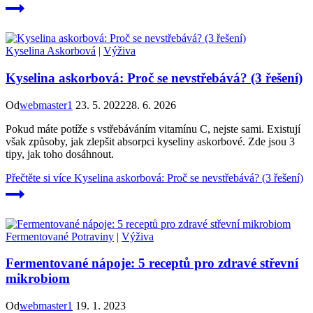
Kyselina Askorbová
|
Výživa
Kyselina askorbová: Proč se nevstřebává? (3 řešení)
Od
webmaster1
23. 5. 2022
28. 6. 2026
Pokud máte potíže s vstřebáváním vitamínu C, nejste sami. Existují
však způsoby, jak zlepšit absorpci kyseliny askorbové. Zde jsou 3
tipy, jak toho dosáhnout.
Přečtěte si více
Kyselina askorbová: Proč se nevstřebává? (3 řešení)
Fermentované Potraviny
|
Výživa
Fermentované nápoje: 5 receptů pro zdravé střevní
mikrobiom
Od
webmaster1
19. 1. 2023