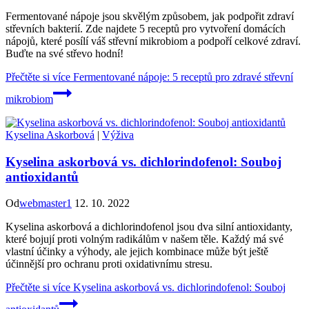
Fermentované nápoje jsou skvělým způsobem, jak podpořit zdraví
střevních bakterií. Zde najdete 5 receptů pro vytvoření domácích
nápojů, které posílí váš střevní mikrobiom a podpoří celkové zdraví.
Buďte na své střevo hodní!
Přečtěte si více
Fermentované nápoje: 5 receptů pro zdravé střevní
mikrobiom
Kyselina Askorbová
|
Výživa
Kyselina askorbová vs. dichlorindofenol: Souboj
antioxidantů
Od
webmaster1
12. 10. 2022
Kyselina askorbová a dichlorindofenol jsou dva silní antioxidanty,
které bojují proti volným radikálům v našem těle. Každý má své
vlastní účinky a výhody, ale jejich kombinace může být ještě
účinnější pro ochranu proti oxidativnímu stresu.
Přečtěte si více
Kyselina askorbová vs. dichlorindofenol: Souboj