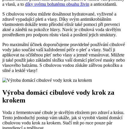
a vlasů, a to
díky svému bohatému obsahu živin
a antioxidantů.
S cibulovou vodou můžete dosáhnout hydratované, vyživené a
zdravě vypadající pleti a vlasy. Díky svým antimikrobiálním
vlastnostem dokáže tento přírodní elixír také pomoci při prevenci
akné a zánětů na pokožce hlavy. Navíc je cibulová voda skvělým
prostředkem pro podporu růstu vlasů a posílení jejich struktury.
Pro maximální účinek doporučujeme pravidelné používání cibulové
vody jako součást vaší každodenní péče o pleť a vlasy. Stačí ji
aplikovat na očištěnou pleť nebo vlasy a jemně vmasírovat. Můžete
ji také použít jako základní složku vaší domácí pleťové masky nebo
vlasového balzámu. S cibulovou vodou získáte zářivou pokožku a
silné a lesklé vlasy!
Výroba domácí cibulové vody krok za
krokem
Voda z fermentované cibule je skvělým elixírem pro zdraví a krásu.
Tento jednoduchý postup vám ukáže, jak si vyrobit vlastní domácí
cibulovou vodu krok za krokem. Stačí mít po ruce pouze pár
ingrediencí a trpělivost.