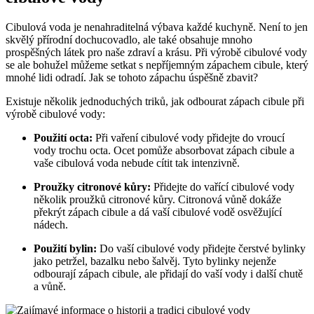
Cibulová voda je nenahraditelná výbava každé kuchyně. Není to jen
skvělý přírodní dochucovadlo, ale také obsahuje mnoho
prospěšných látek pro naše zdraví a krásu. Při výrobě cibulové vody
se ale bohužel můžeme setkat s nepříjemným zápachem cibule, který
mnohé lidi odradí. Jak se tohoto zápachu úspěšně zbavit?
Existuje několik jednoduchých triků, jak odbourat zápach cibule při
výrobě cibulové vody:
Použití octa:
Při vaření cibulové vody přidejte do vroucí
vody trochu octa. Ocet pomůže absorbovat zápach cibule a
vaše cibulová voda nebude cítit tak intenzivně.
Proužky citronové kůry:
Přidejte do vařící cibulové vody
několik proužků citronové kůry. Citronová vůně dokáže
překrýt zápach cibule a dá vaší cibulové vodě osvěžující
nádech.
Použití bylin:
Do vaší cibulové vody přidejte čerstvé bylinky
jako petržel, bazalku nebo šalvěj. Tyto bylinky nejenže
odbourají zápach cibule, ale přidají do vaší vody i další chutě
a vůně.