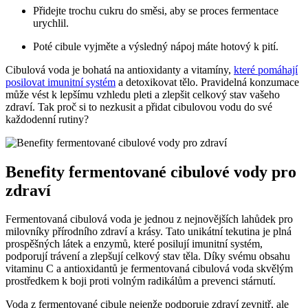
Přidejte trochu cukru do směsi, aby se proces fermentace
urychlil.
Poté cibule vyjměte a výsledný nápoj máte hotový k pití.
Cibulová voda je bohatá na antioxidanty a vitamíny,
které pomáhají
posilovat imunitní systém
a detoxikovat tělo. Pravidelná konzumace
může vést k lepšímu vzhledu pleti a zlepšit celkový stav vašeho
zdraví. Tak proč si to nezkusit a přidat cibulovou vodu do své
každodenní rutiny?
Benefity fermentované cibulové vody pro
zdraví
Fermentovaná cibulová voda je jednou z nejnovějších lahůdek pro
milovníky přírodního zdraví a krásy. Tato unikátní tekutina je plná
prospěšných látek a enzymů, které posilují imunitní systém,
podporují trávení a zlepšují celkový stav těla. Díky svému obsahu
vitaminu C a antioxidantů je fermentovaná cibulová voda skvělým
prostředkem k boji proti volným radikálům a prevenci stárnutí.
Voda z fermentované cibule nejenže podporuje zdraví zevnitř, ale