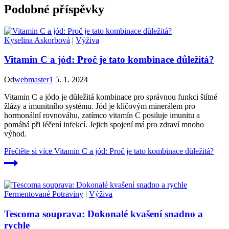
Podobné příspěvky
Kyselina Askorbová
|
Výživa
Vitamin C a jód: Proč je tato kombinace důležitá?
Od
webmaster1
5. 1. 2024
Vitamin C a jódo je důležitá kombinace pro správnou funkci štítné
žlázy a imunitního systému. Jód je klíčovým minerálem pro
hormonální rovnováhu, zatímco vitamín C posiluje imunitu a
pomáhá při léčení infekcí. Jejich spojení má pro zdraví mnoho
výhod.
Přečtěte si více
Vitamin C a jód: Proč je tato kombinace důležitá?
Fermentované Potraviny
|
Výživa
Tescoma souprava: Dokonalé kvašení snadno a
rychle