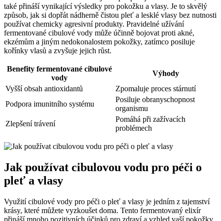
také přináší vynikající výsledky pro pokožku a vlasy. Je to skvělý
způsob, jak si dopřát nádherně čistou pleť a lesklé vlasy bez nutnosti
používat chemicky agresivní produkty. Pravidelné užívání
fermentované cibulové vody může účinně bojovat proti akné,
ekzémům a jiným nedokonalostem pokožky, zatímco posiluje
kořínky vlasů a zvyšuje jejich růst.
Benefity fermentované cibulové
Výhody
vody
Vyšší obsah antioxidantů
Zpomaluje proces stárnutí
Posiluje obranyschopnost
Podpora imunitního systému
organismu
Pomáhá při zažívacích
Zlepšení trávení
problémech
Jak používat cibulovou vodu pro péči o
pleť a vlasy
Využití cibulové vody pro péči o pleť a vlasy je jedním z tajemství
krásy, které můžete vyzkoušet doma. Tento fermentovaný elixír
přináší mnoho pozitivních účinků pro zdraví a vzhled vaší pokožky