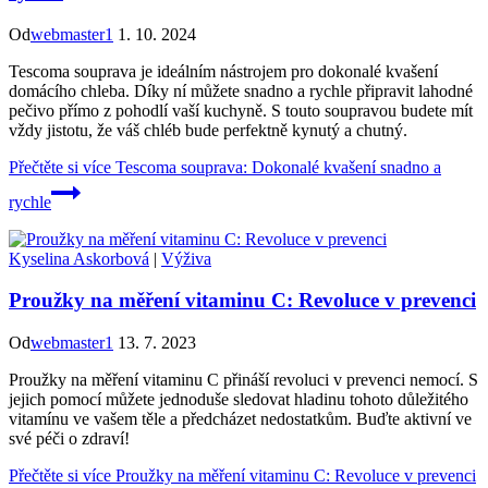
Od
webmaster1
1. 10. 2024
Tescoma souprava je ideálním nástrojem pro dokonalé kvašení
domácího chleba. Díky ní můžete snadno a rychle připravit lahodné
pečivo přímo z pohodlí vaší kuchyně. S touto soupravou budete mít
vždy jistotu, že váš chléb bude perfektně kynutý a chutný.
Přečtěte si více
Tescoma souprava: Dokonalé kvašení snadno a
rychle
Kyselina Askorbová
|
Výživa
Proužky na měření vitaminu C: Revoluce v prevenci
Od
webmaster1
13. 7. 2023
Proužky na měření vitaminu C přináší revoluci v prevenci nemocí. S
jejich pomocí můžete jednoduše sledovat hladinu tohoto důležitého
vitamínu ve vašem těle a předcházet nedostatkům. Buďte aktivní ve
své péči o zdraví!
Přečtěte si více
Proužky na měření vitaminu C: Revoluce v prevenci