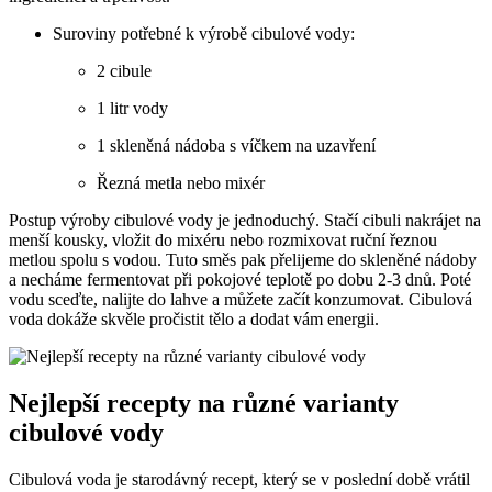
Suroviny potřebné k výrobě cibulové vody:
2 cibule
1 litr vody
1 skleněná nádoba s víčkem na uzavření
Řezná metla nebo mixér
Postup výroby cibulové vody je jednoduchý. Stačí cibuli nakrájet na
menší kousky, vložit do mixéru nebo rozmixovat ruční řeznou
metlou spolu s vodou. Tuto směs pak přelijeme do skleněné nádoby
a necháme fermentovat při pokojové teplotě po dobu 2-3 dnů. Poté
vodu sceďte, nalijte do lahve a můžete začít konzumovat. Cibulová
voda dokáže skvěle pročistit tělo a dodat vám energii.
Nejlepší recepty na různé varianty
cibulové vody
Cibulová voda je starodávný recept, který se v poslední době vrátil