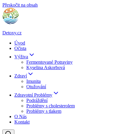
Přeskočit na obsah
Detoxy.cz
Úvod
Očista
Výživa
Fermentované Potraviny
Kyselina Askorbová
Zdraví
Imunita
Otužování
Zdravotní Problémy
Podráždění
Problémy s cholesterolem
Problémy s tlakem
O Nás
Kontakt