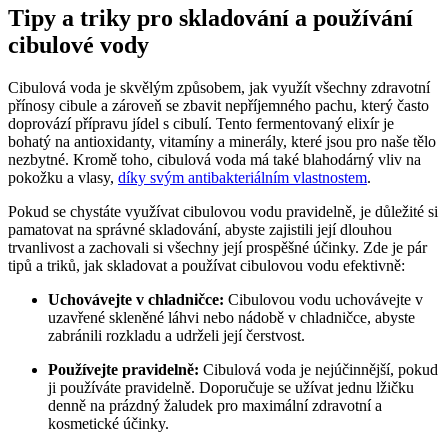
Tipy a triky pro skladování a používání
cibulové vody
Cibulová voda je skvělým způsobem, jak využít všechny zdravotní
přínosy cibule a zároveň se zbavit nepříjemného pachu, který často
doprovází přípravu jídel s cibulí. Tento fermentovaný elixír je
bohatý na antioxidanty, vitamíny a minerály, které jsou pro naše tělo
nezbytné. Kromě toho, cibulová voda má také blahodárný vliv na
pokožku a vlasy,
díky svým antibakteriálním vlastnostem
.
Pokud se chystáte využívat cibulovou vodu pravidelně, je důležité si
pamatovat na správné skladování, abyste zajistili její dlouhou
trvanlivost a zachovali si všechny její prospěšné účinky. Zde je pár
tipů a triků, jak skladovat a používat cibulovou vodu efektivně:
Uchovávejte v chladničce:
Cibulovou vodu uchovávejte v
uzavřené skleněné láhvi nebo nádobě v chladničce, abyste
zabránili rozkladu a udrželi její čerstvost.
Používejte pravidelně:
Cibulová voda je nejúčinnější, pokud
ji používáte pravidelně. Doporučuje se užívat jednu lžičku
denně na prázdný žaludek pro maximální zdravotní a
kosmetické účinky.