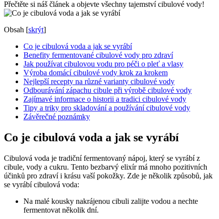
Přečtěte si náš článek a objevte všechny tajemství cibulové vody!
Obsah
[
skrýt
]
Co je cibulová voda a jak se vyrábí
Benefity fermentované cibulové vody pro zdraví
Jak používat cibulovou vodu pro péči o pleť a vlasy
Výroba domácí cibulové vody krok za krokem
Nejlepší recepty na různé varianty cibulové vody
Odbourávání zápachu cibule při výrobě cibulové vody
Zajímavé informace o historii a tradici cibulové vody
Tipy a triky pro skladování a používání cibulové vody
Závěrečné poznámky
Co je cibulová voda a jak se vyrábí
Cibulová voda je tradiční fermentovaný nápoj, který se vyrábí z
cibule, vody a cukru. Tento bezbarvý elixír má mnoho pozitivních
účinků pro zdraví i krásu vaší pokožky. Zde je několik způsobů, jak
se vyrábí cibulová voda:
Na malé kousky nakrájenou cibuli zalijte vodou a nechte
fermentovat několik dní.