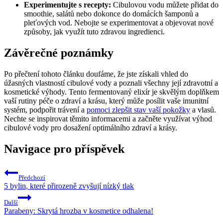
Experimentujte s recepty:
Cibulovou vodu můžete přidat do
smoothie, salátů nebo dokonce do domácích šamponů a
pleťových vod. Nebojte se experimentovat a objevovat nové
způsoby, jak využít tuto zdravou ingredienci.
Závěrečné poznámky
Po přečtení tohoto článku doufáme, že jste získali vhled do
úžasných vlastností cibulové vody a poznali všechny její zdravotní a
kosmetické výhody. Tento fermentovaný elixír je skvělým doplňkem
vaší rutiny péče o zdraví a krásu, který může posílit vaše imunitní
systém, podpořit trávení a
pomoci zlepšit stav vaší pokožky
a vlasů.
Nechte se inspirovat těmito informacemi a začněte využívat výhod
cibulové vody pro dosažení optimálního zdraví a krásy.
Navigace pro příspěvek
Předchozí
5 bylin, které přirozeně zvyšují nízký tlak
Další
Parabeny: Skrytá hrozba v kosmetice odhalena!