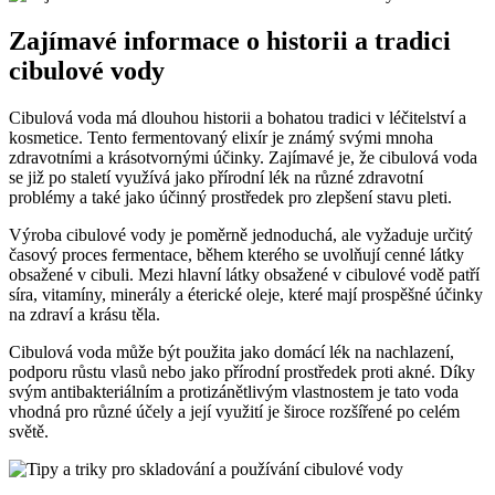
Zajímavé informace o historii a tradici
cibulové vody
Cibulová voda má dlouhou historii a bohatou tradici v léčitelství a
kosmetice. Tento fermentovaný elixír je známý svými mnoha
zdravotními a krásotvornými účinky. Zajímavé je, že cibulová voda
se již po staletí využívá jako přírodní lék na různé zdravotní
problémy a také jako účinný prostředek pro zlepšení stavu pleti.
Výroba cibulové vody je poměrně jednoduchá, ale vyžaduje určitý
časový proces fermentace, během kterého se uvolňují cenné látky
obsažené v cibuli. Mezi hlavní látky obsažené v cibulové vodě patří
síra, vitamíny, minerály a éterické oleje, které mají prospěšné účinky
na zdraví a krásu těla.
Cibulová voda může být použita jako domácí lék na nachlazení,
podporu růstu vlasů nebo jako přírodní prostředek proti akné. Díky
svým antibakteriálním a protizánětlivým vlastnostem je tato voda
vhodná pro různé účely a její využití je široce rozšířené po celém
světě.