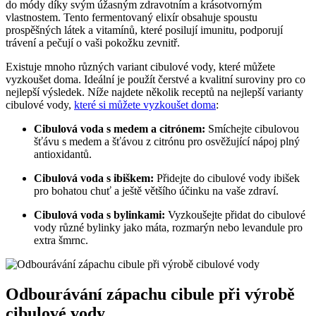
do módy díky svým úžasným zdravotním a krásotvorným
vlastnostem. Tento fermentovaný elixír obsahuje spoustu
prospěšných látek a vitamínů, které posilují imunitu, podporují
trávení a pečují o vaši pokožku zevnitř.
Existuje mnoho různých variant cibulové vody, které můžete
vyzkoušet doma. Ideální je použít čerstvé a kvalitní suroviny pro co
nejlepší výsledek. Níže najdete několik receptů na nejlepší varianty
cibulové vody,
které si můžete vyzkoušet doma
:
Cibulová voda s medem a citrónem:
Smíchejte cibulovou
šťávu s medem a šťávou z citrónu pro osvěžující nápoj plný
antioxidantů.
Cibulová voda s ibiškem:
Přidejte do cibulové vody ibišek
pro bohatou chuť a ještě většího účinku na vaše zdraví.
Cibulová voda s bylinkami:
Vyzkoušejte přidat do cibulové
vody různé bylinky jako máta, rozmarýn nebo levandule pro
extra šmrnc.
Odbourávání zápachu cibule při výrobě
cibulové vody